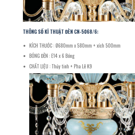
THÔNG SỐ KĨ THUẬT ĐÈN CN-5068/6:
KÍCH THƯỚC : Ø680mm x 580mm + xích 500mm
BÓNG ĐÈN : E14 x 6 Bóng
CHẤT LIỆU : Thủy tinh + Pha Lê K9