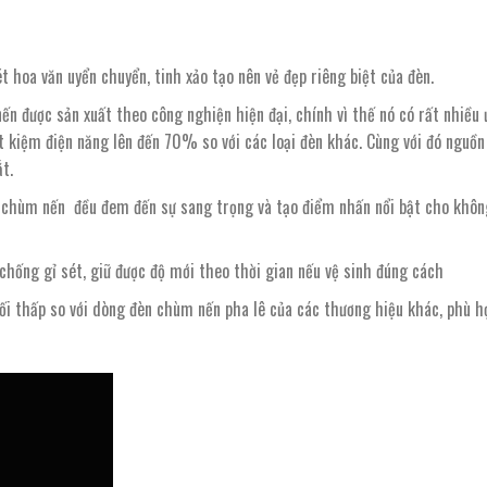
 hoa văn uyển chuyển, tinh xảo tạo nên vẻ đẹp riêng biệt của đèn.
ến được sản xuất theo công nghiện hiện đại, chính vì thế nó có rất nhiều
tiết kiệm điện năng lên đến 70% so với các loại đèn khác. Cùng với đó nguồ
t.
chùm nến đều đem đến sự sang trọng và tạo điểm nhấn nổi bật cho không
 chống gỉ sét, giữ được độ mới theo thời gian nếu vệ sinh đúng cách
đối thấp so với dòng đèn chùm nến pha lê của các thương hiệu khác, phù h