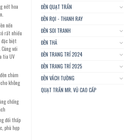
ng nét hoa
ĐÈN QUẠT TRẦN
n.
ĐÈN RỌI - THANH RAY
đèn nến
ĐÈN SOI TRANH
có rất nhiều
 đặc biệt
ĐÈN THẢ
. Cùng với
ĐÈN TRANG TRÍ 2024
a tia UV
ĐÈN TRANG TRÍ 2025
 đèn chùm
ĐÈN VÁCH TƯỜNG
 cho không
QUẠT TRẦN MR. VŨ CAO CẤP
năng chống
ách
ng đối thấp
c, phù hợp