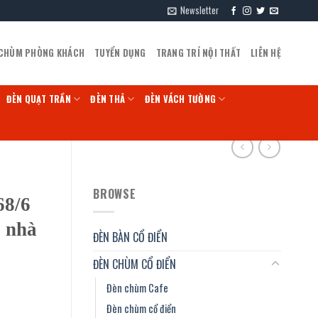
Newsletter
 CHÙM PHÒNG KHÁCH
TUYỂN DỤNG
TRANG TRÍ NỘI THẤT
LIÊN HỆ
ĐÈN QUẠT TRẦN
ĐÈN THẢ
ĐÈN VÁCH TƯỜNG
BROWSE
68/6
, nhà
ĐÈN BÀN CỔ ĐIỂN
ĐÈN CHÙM CỔ ĐIỂN
Đèn chùm Cafe
Đèn chùm cổ điển