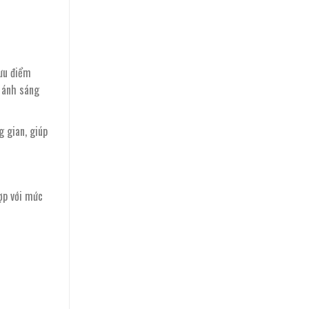
 ưu điểm
n ánh sáng
 gian, giúp
ợp với mức