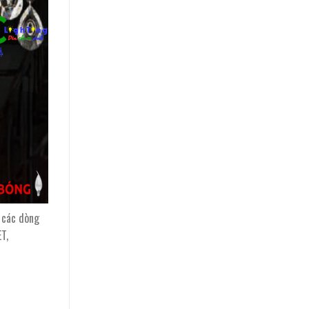
 các dòng
T,