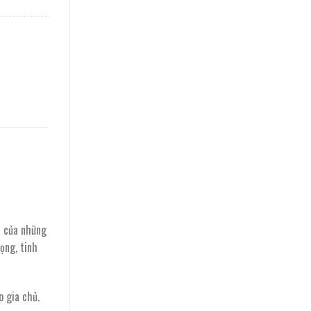
ếu của những
ọng, tinh
 gia chủ.