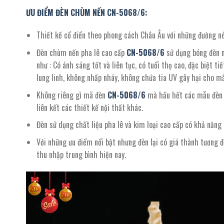
ƯU ĐIỂM ĐÈN CHÙM NẾN CN-5068/6:
Thiết kế cổ điển theo phong cách Châu Âu với những đường nét
Đèn chùm nến pha lê cao cấp
CN-
5068/
6
sử dụng bóng đèn n
như : Có ánh sáng tốt và liên tục, có tuổi thọ cao, đặc biệt 
lung linh, không nhấp nháy, không chứa tia UV gây hại cho mắ
Không riêng gì mã đèn
CN-
5068/
6
mà hầu hết các mẫu đèn 
liên kết các thiết kế nội thất khác.
Đèn sử dụng chất liệu pha lê và kim loại cao cấp có khả năng
Với những ưu điểm nổi bật nhưng đèn lại có giá thành tương 
thu nhập trung bình hiện nay.