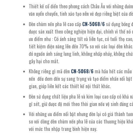
Thiết kế cổ điển theo phong cách Châu Âu với những đườ
văn uyển chuyển, tinh xảo tạo nên vẻ đẹp riêng biệt của đè
Đèn chùm nến pha lê cao cấp
CN-
5068/
6
sử dụng bóng 
được sản xuất theo công nghiện hiện đại, chính vì thế nó 
ưu điểm như : Có ánh sáng tốt và liên tục, có tuổi thọ cao,
tiết kiệm điện năng lên đến 70% so với các loại đèn khác
đó nguồn ánh sáng lung linh, không nhấp nháy, không chứ
gây hại cho mắt.
Không riêng gì mã đèn
CN-
5068/
6
mà hầu hết các mẫu
nến đều đem đến sự sang trọng và tạo điểm nhấn nổi bật
gian, giúp liên kết các thiết kế nội thất khác.
Đèn sử dụng chất liệu pha lê và kim loại cao cấp có khả 
gỉ sét, giữ được độ mới theo thời gian nếu vệ sinh đúng c
Với những ưu điểm nổi bật nhưng đèn lại có giá thành tươ
so với dòng đèn chùm nến pha lê của các thương hiệu khá
với mức thu nhập trung bình hiện nay.