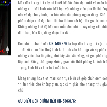
Mẫu đèn trang trí này có thiết kế độc đáo, đẹp mắt và cuốn h
là:
tại
những chi tiết tinh xảo, kết hợp với những viên pha lê thả ón
5.940.000 ₫.
là:
nên vẻ đẹp lung linh, hài hòa cho căn phòng người dùng. Chất
3.267.000 ₫.
phẩm được chủ đạo làm từ pha lê làm nổi bật lên giá trị của
Không những thế độ bền của mẫu đèn chùm này cũng rất chắ
đảm bảo, bền lâu, dùng được lâu dài.
Đèn chùm pha lê nến
CN-5068/6
l
à loại đèn trang trí nội th
thiết kế chao đèn thuỷ tinh khá tinh xảo kết hợp với sự phản
những viên pha lê giống như bảy sắc cầu vồng, sẽ góp phần tạ
lấp lánh. Đồng thời giúp không gian nội thất phòng khách tr
trọng, tinh tế và thu hút mắt hơn.
Mang những hoạ tiết màu xanh tựa biển đã góp phần đem đến
thiên nhiên cho không gian, tạo cảm giác nhẹ nhàng, thư giả
chủ.
ƯU ĐIỂM ĐÈN CHÙM NẾN CN-5068/6: