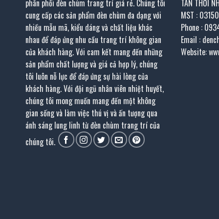
phân phối đèn chùm trang trí giá rẻ. Chúng tôi
TÂN THỚI N
cung cấp các sản phẩm đèn chùm đa dạng với
MST : 0315
nhiều mẫu mã, kiểu dáng và chất liệu khác
Phone : 093
nhau để đáp ứng nhu cầu trang trí không gian
Email : den
của khách hàng. Với cam kết mang đến những
Website: ww
sản phẩm chất lượng và giá cả hợp lý, chúng
tôi luôn nỗ lực để đáp ứng sự hài lòng của
khách hàng. Với đội ngũ nhân viên nhiệt huyết,
chúng tôi mong muốn mang đến một không
gian sống và làm việc thú vị và ấn tượng qua
ánh sáng lung linh từ đèn chùm trang trí của
chúng tôi.