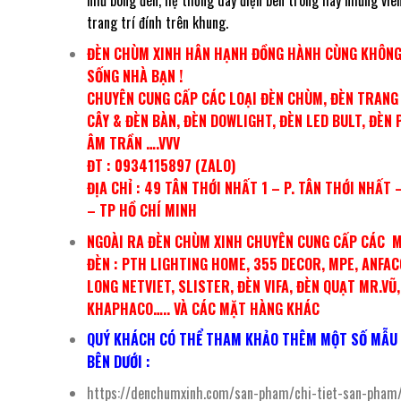
như bóng đèn, hệ thống dây điện bên trong hay những viên
trang trí đính trên khung.
ĐÈN CHÙM XINH HÂN HẠNH ĐỒNG HÀNH CÙNG KHÔNG
SỐNG NHÀ BẠN !
CHUYÊN CUNG CẤP CÁC LOẠI ĐÈN CHÙM, ĐÈN TRANG 
CÂY & ĐÈN BÀN, ĐÈN DOWLIGHT, ĐÈN LED BULT, ĐÈN 
ÂM TRẦN ….VVV
ĐT : 0934115897 (ZALO)
ĐỊA CHỈ : 49 TÂN THỚI NHẤT 1 – P. TÂN THỚI NHẤT 
– TP HỒ CHÍ MINH
NGOÀI RA ĐÈN CHÙM XINH CHUYÊN CUNG CẤP CÁC 
ĐÈN : PTH LIGHTING HOME, 355 DECOR, MPE, ANFAC
LONG NETVIET, SLISTER, ĐÈN VIFA, ĐÈN QUẠT MR.VŨ,
KHAPHACO….. VÀ CÁC MẶT HÀNG KHÁC
QUÝ KHÁCH CÓ THỂ THAM KHẢO THÊM MỘT SỐ MẪU 
BÊN DƯỚI :
https://denchumxinh.com/san-pham/chi-tiet-san-pham