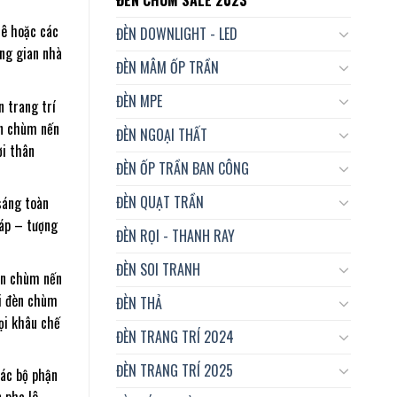
lê hoặc các
ĐÈN DOWNLIGHT - LED
ng gian nhà
ĐÈN MÂM ỐP TRẦN
ĐÈN MPE
 trang trí
èn chùm nến
ĐÈN NGOẠI THẤT
ời thân
ĐÈN ỐP TRẦN BAN CÔNG
ĐÈN QUẠT TRẦN
sáng toàn
áp – tượng
ĐÈN RỌI - THANH RAY
ĐÈN SOI TRANH
èn chùm nến
ại đèn chùm
ĐÈN THẢ
mọi khâu chế
ĐÈN TRANG TRÍ 2024
ĐÈN TRANG TRÍ 2025
các bộ phận