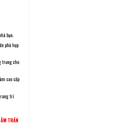
nhà bạn.
nến phù hợp
g trưng cho
hùm cao cấp
rang trí
N ÂM TRẦN