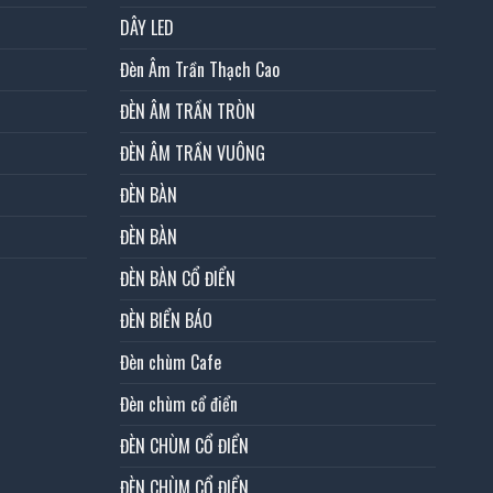
DÂY LED
Đèn Âm Trần Thạch Cao
ĐÈN ÂM TRẦN TRÒN
ĐÈN ÂM TRẦN VUÔNG
ĐÈN BÀN
ĐÈN BÀN
ĐÈN BÀN CỔ ĐIỂN
ĐÈN BIỂN BÁO
Đèn chùm Cafe
Đèn chùm cổ điển
ĐÈN CHÙM CỔ ĐIỂN
ĐÈN CHÙM CỔ ĐIỂN