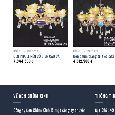
ĐÈN CHÙM SALE 2023
ĐÈN CHÙM SALE 2023
HÒNG
ĐÈN PHA LÊ NẾN CỔ ĐIỂN CAO CẤP
Đèn chùm trang trí tiệc cưới
4.944.500
₫
4.812.500
₫
VỀ ĐÈN CHÙM XINH
THÔNG TIN
Công ty Đèn Chùm Xinh là một công ty chuyên
Địa Chỉ
: 49