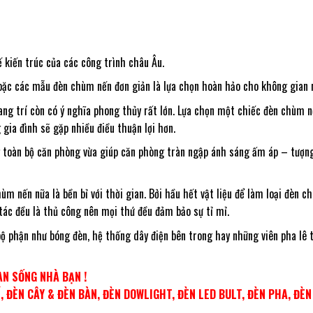
 kiến trúc của các công trình châu Âu.
 hoặc các mẫu đèn chùm nến đơn giản là lựa chọn hoàn hảo cho không gian 
ng trí còn có ý nghĩa phong thủy rất lớn. Lựa chọn một chiếc đèn chùm 
gia đình sẽ gặp nhiều điều thuận lợi hơn.
g toàn bộ căn phòng vừa giúp căn phòng tràn ngập ánh sáng ấm áp – tượn
 nến nữa là bền bỉ với thời gian. Bởi hầu hết vật liệu để làm loại đèn c
 tác đều là thủ công nên mọi thứ đều đảm bảo sự tỉ mỉ.
ộ phận như bóng đèn, hệ thống dây điện bên trong hay những viên pha lê t
N SỐNG NHÀ BẠN !
 ĐÈN CÂY & ĐÈN BÀN, ĐÈN DOWLIGHT, ĐÈN LED BULT, ĐÈN PHA, ĐÈ