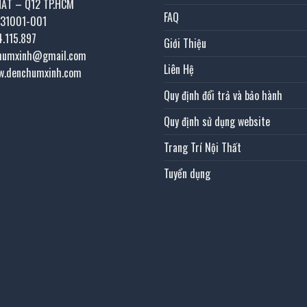
HẤT – Q12 TP.HCM
FAQ
031001-001
4.115.897
Giới Thiệu
chumxinh@gmail.com
Liên Hệ
w.denchumxinh.com
Quy định đổi trả và bảo hành
Quy định sử dụng website
Trang Trí Nội Thất
Tuyển dụng