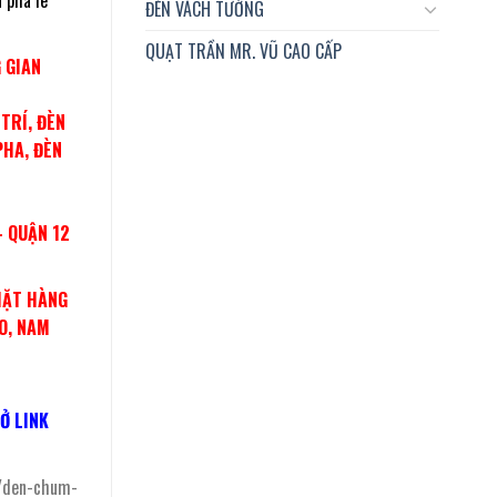
 pha lê
ĐÈN VÁCH TƯỜNG
QUẠT TRẦN MR. VŨ CAO CẤP
 GIAN
TRÍ, ĐÈN
PHA, ĐÈN
– QUẬN 12
MẶT HÀNG
O, NAM
Ở LINK
/den-chum-