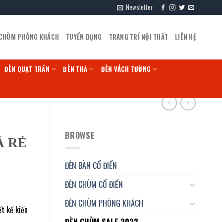
Newsletter
 CHÙM PHÒNG KHÁCH
TUYỂN DỤNG
TRANG TRÍ NỘI THẤT
LIÊN HỆ
ĐÈN QUẠT TRẦN
ĐÈN THẢ
ĐÈN VÁCH TƯỜNG
BROWSE
Á RẺ
ĐÈN BÀN CỔ ĐIỂN
ĐÈN CHÙM CỔ ĐIỂN
ĐÈN CHÙM PHÒNG KHÁCH
t kế kiến
ĐÈN CHÙM SALE 2023