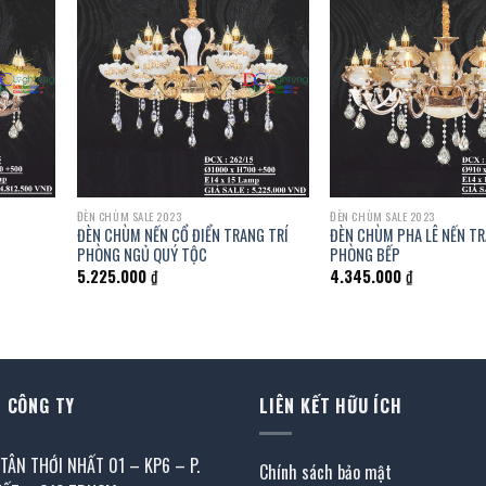
ĐÈN CHÙM SALE 2023
ĐÈN CHÙM SALE 2023
ĐÈN CHÙM NẾN CỔ ĐIỂN TRANG TRÍ
ĐÈN CHÙM PHA LÊ NẾN TR
PHÒNG NGỦ QUÝ TỘC
PHÒNG BẾP
5.225.000
₫
4.345.000
₫
 CÔNG TY
LIÊN KẾT HỮU ÍCH
 TÂN THỚI NHẤT 01 – KP6 – P.
Chính sách bảo mật