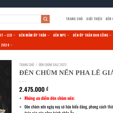
TRANG CHỦ
GIỚI THIỆU
ĐÈN
HT – LED
ĐÈN MÂM ỐP TRẦN
ĐÈN MPE
ĐÈN ỐP TRẦN BAN CÔNG
Í 2024
TRANG CHỦ
/
ĐÈN CHÙM SALE 2023
ĐÈN CHÙM NẾN PHA LÊ GI
2.475.000
₫
Những ưu điểm đèn chùm nến:
Đèn chùm nến ngày nay sở hữu kiểu dáng, phong cách thiế