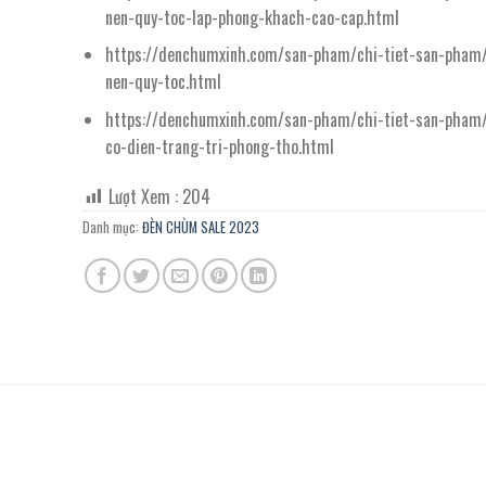
nen-quy-toc-lap-phong-khach-cao-cap.html
https://denchumxinh.com/san-pham/chi-tiet-san-pham
nen-quy-toc.html
https://denchumxinh.com/san-pham/chi-tiet-san-pham
co-dien-trang-tri-phong-tho.html
Lượt Xem :
204
Danh mục:
ĐÈN CHÙM SALE 2023