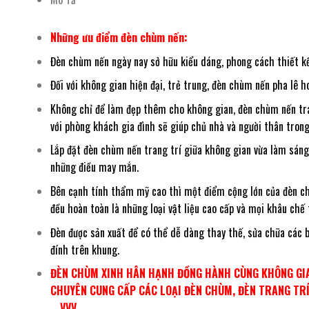
Những ưu điểm đèn chùm nến:
Đèn chùm nến ngày nay sở hữu kiểu dáng, phong cách thiết kế
Đối với không gian hiện đại, trẻ trung, đèn chùm nến pha lê
Không chỉ để làm đẹp thêm cho không gian, đèn chùm nến tra
với phòng khách gia đình sẽ giúp chủ nhà và người thân trong 
Lắp đặt đèn chùm nến trang trí giữa không gian vừa làm sán
những điều may mắn.
Bên cạnh tính thẩm mỹ cao thì một điểm cộng lớn của đèn chùm
đều hoàn toàn là những loại vật liệu cao cấp và mọi khâu chế
Đèn được sản xuất để có thể dễ dàng thay thế, sửa chữa các b
đính trên khung.
ĐÈN CHÙM XINH HÂN HẠNH ĐỒNG HÀNH CÙNG KHÔNG GIA
CHUYÊN CUNG CẤP CÁC LOẠI ĐÈN CHÙM, ĐÈN TRANG TRÍ,
….VVV