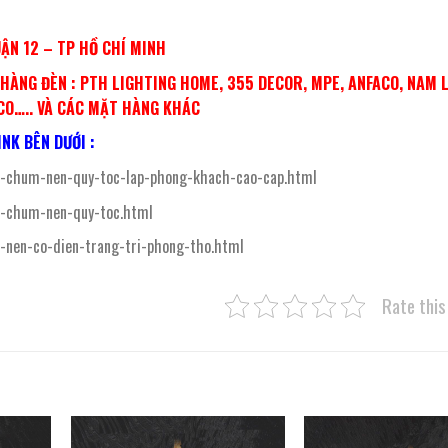
UẬN 12 – TP HỒ CHÍ MINH
ÀNG ĐÈN : PTH LIGHTING HOME, 355 DECOR, MPE, ANFACO, NAM 
ACO….. VÀ CÁC MẶT HÀNG KHÁC
NK BÊN DƯỚI :
-chum-nen-quy-toc-lap-phong-khach-cao-cap.html
-chum-nen-quy-toc.html
nen-co-dien-trang-tri-phong-tho.html
Rate this