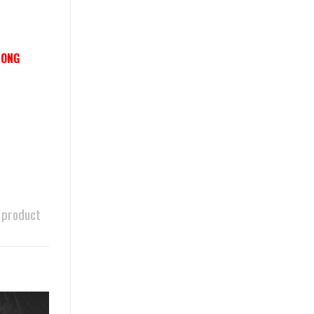
LONG
 product