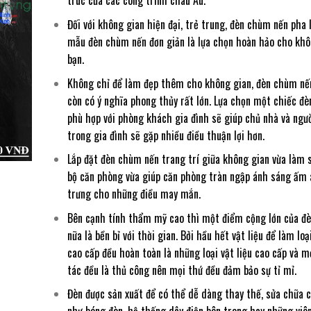
trúc của các công trình châu Âu.
Đối với không gian hiện đại, trẻ trung, đèn chùm nến pha 
mẫu đèn chùm nến đơn giản là lựa chọn hoàn hảo cho khô
bạn.
Không chỉ để làm đẹp thêm cho không gian, đèn chùm nến
còn có ý nghĩa phong thủy rất lớn. Lựa chọn một chiếc đ
phù hợp với phòng khách gia đình sẽ giúp chủ nhà và ngư
trong gia đình sẽ gặp nhiều điều thuận lợi hơn.
Lắp đặt đèn chùm nến trang trí giữa không gian vừa làm 
bộ căn phòng vừa giúp căn phòng tràn ngập ánh sáng ấm 
trưng cho những điều may mắn.
Bên cạnh tính thẩm mỹ cao thì một điểm cộng lớn của đ
nữa là bền bỉ với thời gian. Bởi hầu hết vật liệu để làm lo
cao cấp đều hoàn toàn là những loại vật liệu cao cấp và 
tác đều là thủ công nên mọi thứ đều đảm bảo sự tỉ mỉ.
Đèn được sản xuất để có thể dễ dàng thay thế, sửa chữa 