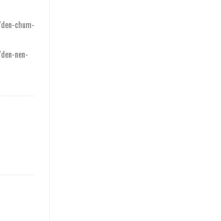
/den-chum-
/den-nen-