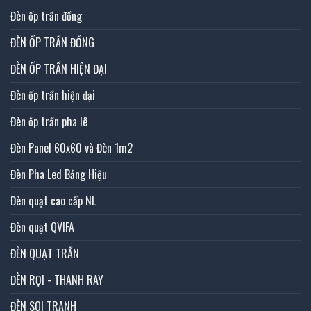
Đèn ốp trần đồng
ĐÈN ỐP TRẦN ĐỒNG
ĐÈN ỐP TRẦN HIỆN ĐẠI
Đèn ốp trần hiện đại
Đèn ốp trần pha lê
Đèn Panel 60x60 và Đèn 1m2
Đèn Pha Led Bảng Hiệu
Đèn quạt cao cấp NL
Đèn quạt QVIFA
ĐÈN QUẠT TRẦN
ĐÈN RỌI - THANH RAY
ĐÈN SOI TRANH