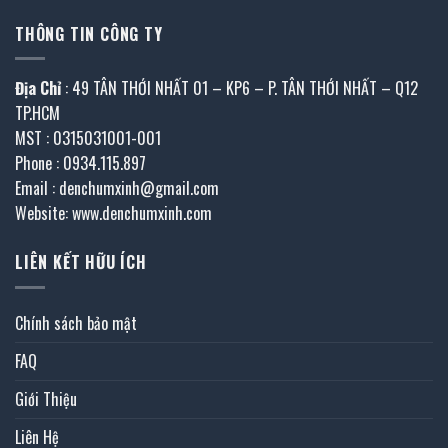
THÔNG TIN CÔNG TY
Địa Chỉ
: 49 TÂN THỚI NHẤT 01 – KP6 – P. TÂN THỚI NHẤT – Q12
TP.HCM
MST : 0315031001-001
Phone : 0934.115.897
Email : denchumxinh@gmail.com
Website: www.denchumxinh.com
LIÊN KẾT HỮU ÍCH
Chính sách bảo mật
FAQ
Giới Thiệu
Liên Hệ