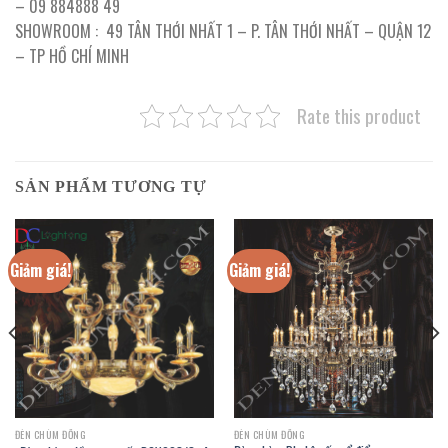
– 09 884888 49
SHOWROOM : 49 TÂN THỚI NHẤT 1 – P. TÂN THỚI NHẤT – QUẬN 12
– TP HỒ CHÍ MINH
Rate this product
SẢN PHẨM TƯƠNG TỰ
Giảm giá!
Giảm giá!
ĐÈN CHÙM ĐỒNG
ĐÈN CHÙM ĐỒNG