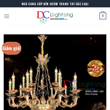
Skip
NHÀ CUNG CẤP ĐÈN CHÙM TRANG TRÍ CÁC LOẠI
to
content
0
Giảm giá!