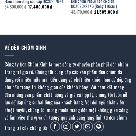
Đèn chùm PhaLê nến cổ điển
-Đèn chùm đồng cao cấp DCX028/8+4
DCX023/24+6 (Rộng 110cm )
Giá
Giá
34.800.000
₫
17.400.000
₫
gốc
hiện
Giá
Giá
43.170.000
₫
21.585.000
₫
là:
tại
gốc
hiện
34.800.000 ₫.
là:
là:
tại
17.400.000 ₫.
43.170.000 ₫.
là:
00 ₫.
21.585.000
VỀ ĐÈN CHÙM XINH
Công ty Đèn Chùm Xinh là một công ty chuyên phân phối đèn chùm
trang trí giá rẻ. Chúng tôi cung cấp các sản phẩm đèn chùm đa
dạng với nhiều mẫu mã, kiểu dáng và chất liệu khác nhau để đáp ứng
nhu cầu trang trí không gian của khách hàng. Với cam kết mang
đến những sản phẩm chất lượng và giá cả hợp lý, chúng tôi luôn nỗ
lực để đáp ứng sự hài lòng của khách hàng. Với đội ngũ nhân viên
nhiệt huyết, chúng tôi mong muốn mang đến một không gian sống
và làm việc thú vị và ấn tượng qua ánh sáng lung linh từ đèn chùm
trang trí của chúng tôi.