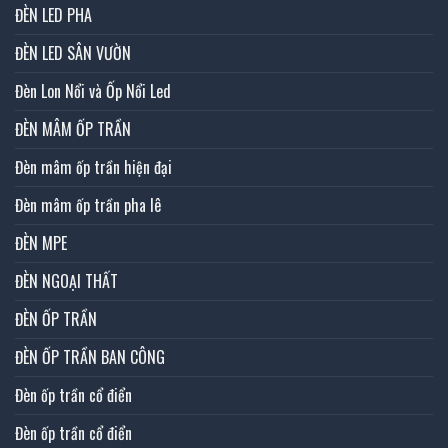
ĐÈN LED PHA
ĐÈN LED SÂN VƯỜN
Đèn Lon Nổi và Ốp Nổi Led
ĐÈN MÂM ỐP TRẦN
Đèn mâm ốp trần hiện đại
Đèn mâm ốp trần pha lê
ĐÈN MPE
ĐÈN NGOẠI THẤT
ĐÈN ỐP TRẦN
ĐÈN ỐP TRẦN BAN CÔNG
Đèn ốp trần cổ điển
Đèn ốp trần cổ điển