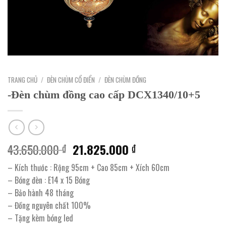
TRANG CHỦ
/
ĐÈN CHÙM CỔ ĐIỂN
/
ĐÈN CHÙM ĐỒNG
-Đèn chùm đồng cao cấp DCX1340/10+5
Giá
Giá
43.650.000
21.825.000
₫
₫
gốc
hiện
– Kích thước : Rộng 95cm + Cao 85cm + Xích 60cm
là:
tại
– Bóng đèn : E14 x 15 Bóng
43.650.000 ₫.
là:
– Bảo hành 48 tháng
21.825.000 ₫.
– Đồng nguyên chất 100%
– Tặng kèm bóng led