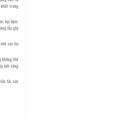
 nhất trong
ẩm, bụi bặm.
lộng lẫy gây
 chế các hư
ng không thể
ấp ánh sáng
iền tài, sức