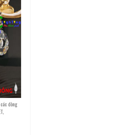
 các dòng
T,