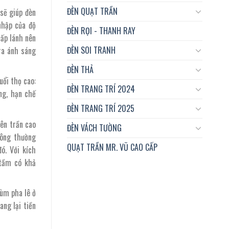
ĐÈN QUẠT TRẦN
 sẽ giúp đèn
nhập của độ
ĐÈN RỌI - THANH RAY
lấp lánh nên
ĐÈN SOI TRANH
 ra ánh sáng
ĐÈN THẢ
uổi thọ cao:
ĐÈN TRANG TRÍ 2024
ng, hạn chế
ĐÈN TRANG TRÍ 2025
ên trần cao
ĐÈN VÁCH TƯỜNG
hông thường
QUẠT TRẦN MR. VŨ CAO CẤP
ó. Với kích
 tầm có khả
hùm pha lê ở
ang lại tiền