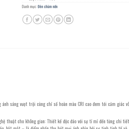
Danh mục:
Đèn chùm nến
g ánh sáng vượt trội cùng chỉ số hoàn màu CRI cao đem tới cảm giác v
ệ thuật cho không gian: Thiết kế độc đáo với sự tỉ mỉ đến từng chi tiế
áo, bắt mắt – là điểm nhấn thu hút mọi ánh nhìn bởi sự tinh tinh tế và 