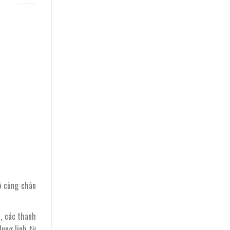
ô cùng chân
t, các thanh
lung linh từ