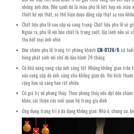
những ánh đèn. Bên cạnh đó là màu pha lê kết hợp với màu 
thiết kế nội thất, sẽ thể hiện được đẳng cấp thật sự của khô
Chất liệu pha lê cao cấp và sang trọng: Chất liệu pha lê sẽ 
Ngoài ra, pha lê với bản chất là trong suốt, lấp lánh nên sẽ c
thu hút mọi ánh nhìn
Đèn chùm pha lê trang trí phòng khách
CN-
0126/
6
có tuổ
hỏng phát sinh với chế độ bảo hành 24 tháng
Có khả năng cung cấp ánh sáng tốt: Những không gian trên tr
nào cung cấp đủ ánh sáng cho không gian đó. Với kích thướ
rộng hơn và sáng hơn rất nhiều
Có giá trị về phong thủy: Theo phong thủy nếu đặt đèn chùm p
khỏe, cải thiện các mối quan hệ trong gia đình
Ứng dụng trang trí ở đa dạng không gian: Nhà ở, chung cư, b