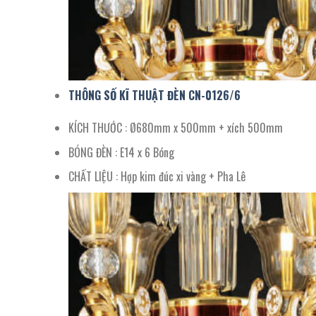
THÔNG SỐ KĨ THUẬT ĐÈN CN-0126/
6
KÍCH THƯỚC : Ø680mm x 500mm + xích 500mm
BÓNG ĐÈN : E14 x 6 Bóng
CHẤT LIỆU : Hợp kim đúc xi vàng + Pha Lê