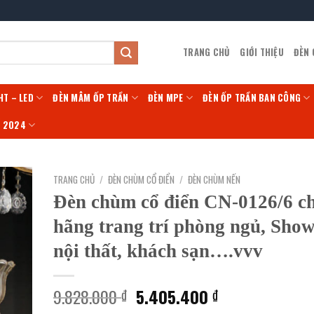
TRANG CHỦ
GIỚI THIỆU
ĐÈN
HT – LED
ĐÈN MÂM ỐP TRẦN
ĐÈN MPE
ĐÈN ỐP TRẦN BAN CÔNG
Í 2024
TRANG CHỦ
/
ĐÈN CHÙM CỔ ĐIỂN
/
ĐÈN CHÙM NẾN
Đèn chùm cổ điển CN-0126/6 c
hãng trang trí phòng ngủ, Sho
nội thất, khách sạn….vvv
Giá
Giá
9.828.000
5.405.400
₫
₫
gốc
hiện