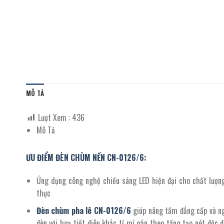
MÔ TẢ
Lượt Xem :
436
Mô Tả
ƯU ĐIỂM ĐÈN CHÙM NẾN CN-0126/6:
Ứng dụng công nghệ chiếu sáng LED hiện đại cho chất lượn
thực
Đèn chùm pha lê
CN-
0126
/
6
giúp nâng tầm đẳng cấp và ngh
đèn với hoạ tiết điêu khắc tỉ mỉ gắn theo tầng tạo nét độc đ