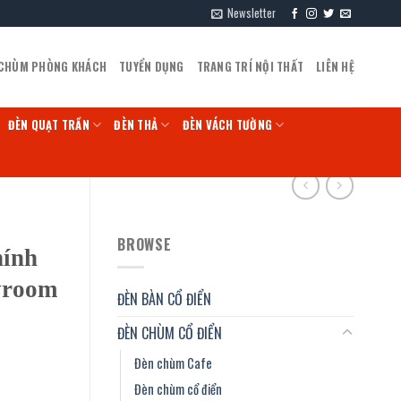
Newsletter
 CHÙM PHÒNG KHÁCH
TUYỂN DỤNG
TRANG TRÍ NỘI THẤT
LIÊN HỆ
ĐÈN QUẠT TRẦN
ĐÈN THẢ
ĐÈN VÁCH TƯỜNG
BROWSE
hính
wroom
ĐÈN BÀN CỔ ĐIỂN
ĐÈN CHÙM CỔ ĐIỂN
Đèn chùm Cafe
Đèn chùm cổ điển