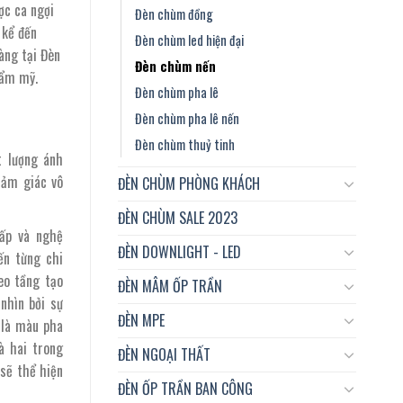
ợc ca ngợi
Đèn chùm đồng
 kể đến
Đèn chùm led hiện đại
àng tại Đèn
Đèn chùm nến
hẩm mỹ.
Đèn chùm pha lê
Đèn chùm pha lê nến
Đèn chùm thuỷ tinh
t lượng ánh
cảm giác vô
ĐÈN CHÙM PHÒNG KHÁCH
ĐÈN CHÙM SALE 2023
ấp và nghệ
ĐÈN DOWNLIGHT - LED
ến từng chi
eo tầng tạo
ĐÈN MÂM ỐP TRẦN
nhìn bởi sự
ĐÈN MPE
 là màu pha
à hai trong
ĐÈN NGOẠI THẤT
sẽ thể hiện
ĐÈN ỐP TRẦN BAN CÔNG