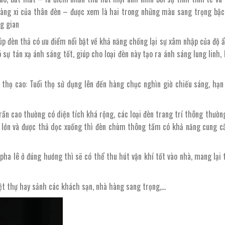
vàng xi của thân đèn – được xem là hai trong những màu sang trọng bậc
ng gian
giúp đèn thả có ưu điểm nổi bật về khả năng chống lại sự xâm nhập của độ 
ó sự tán xạ ánh sáng tốt, giúp cho loại đèn này tạo ra ánh sáng lung linh, 
i thọ cao: Tuổi thọ sử dụng lên đến hàng chục nghìn giờ chiếu sáng, hạn
ần cao thường có diện tích khá rộng, các loại đèn trang trí thông thườ
c lớn và được thả dọc xuống thì đèn chùm thông tầm có khả năng cung c
ha lê ở đúng hướng thì sẽ có thể thu hút vận khí tốt vào nhà, mang lại t
iệt thự hay sảnh các khách sạn, nhà hàng sang trọng,…