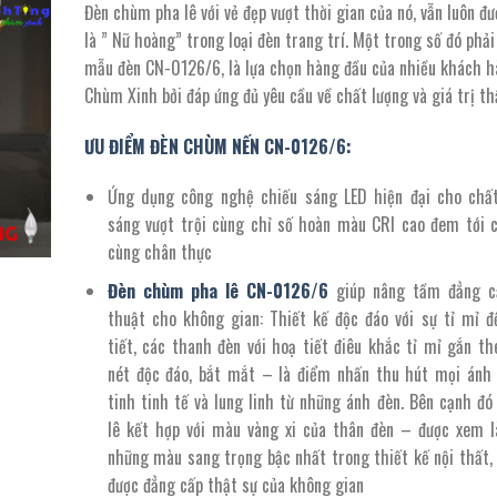
Đèn chùm pha lê với vẻ đẹp vượt thời gian của nó, vẫn luôn đư
là:
tại
là ” Nữ hoàng” trong loại đèn trang trí. Một trong số đó phải
9.828.000 ₫.
là:
mẫu đèn CN-0126/6, là lựa chọn hàng đầu của nhiều khách h
5.405.400 ₫.
Chùm Xinh bởi đáp ứng đủ yêu cầu về chất lượng và giá trị t
ƯU ĐIỂM ĐÈN CHÙM NẾN CN-0126/6:
Ứng dụng công nghệ chiếu sáng LED hiện đại cho chấ
sáng vượt trội cùng chỉ số hoàn màu CRI cao đem tới 
cùng chân thực
Đèn chùm pha lê
CN-
0126
/
6
giúp nâng tầm đẳng c
thuật cho không gian: Thiết kế độc đáo với sự tỉ mỉ đ
tiết, các thanh đèn với hoạ tiết điêu khắc tỉ mỉ gắn th
nét độc đáo, bắt mắt – là điểm nhấn thu hút mọi ánh 
tinh tinh tế và lung linh từ những ánh đèn. Bên cạnh đó
lê kết hợp với màu vàng xi của thân đèn – được xem l
những màu sang trọng bậc nhất trong thiết kế nội thất, 
được đẳng cấp thật sự của không gian