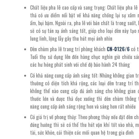
Chất liệu pha lê cao cấp và sang trọng: Chất liệu pha lê
thả có ưu điểm nổi bật về khả năng chống lại sự xâm 
ẩm, bụi bặm. Ngoài ra, pha lê với bản chất là trong suốt, 
sẽ có sự tán xạ ánh sáng tốt, giúp cho loại đèn này tạo
lung linh, lộng lẫy gây thu hút mọi ánh nhìn
Đèn chùm pha lê trang trí phòng khách
CN-
0126/
6
có t
Tuổi thọ sử dụng lên đến hàng chục nghìn giờ chiếu sá
các hư hỏng phát sinh với chế độ bảo hành 24 tháng
Có khả năng cung cấp ánh sáng tốt: Những không gian tr
thường có diện tích khá rộng, các loại đèn trang trí t
không thể nào cung cấp đủ ánh sáng cho không gian đ
thước lớn và được thả dọc xuống thì đèn chùm thông
năng cung cấp ánh sáng rộng hơn và sáng hơn rất nhiều
Có giá trị về phong thủy: Theo phong thủy nếu đặt đèn c
đúng hướng thì sẽ có thể thu hút vận khí tốt vào nhà, m
tài, sức khỏe, cải thiện các mối quan hệ trong gia đình