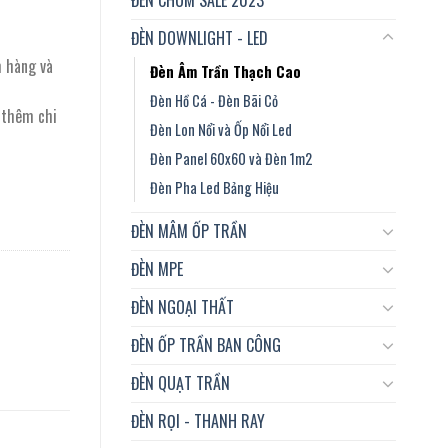
ĐÈN DOWNLIGHT - LED
m hàng và
Đèn Âm Trần Thạch Cao
Đèn Hồ Cá - Đèn Bãi Cỏ
t thêm chi
Đèn Lon Nổi và Ốp Nổi Led
Đèn Panel 60x60 và Đèn 1m2
Đèn Pha Led Bảng Hiệu
ĐÈN MÂM ỐP TRẦN
ĐÈN MPE
ĐÈN NGOẠI THẤT
ĐÈN ỐP TRẦN BAN CÔNG
ĐÈN QUẠT TRẦN
ĐÈN RỌI - THANH RAY