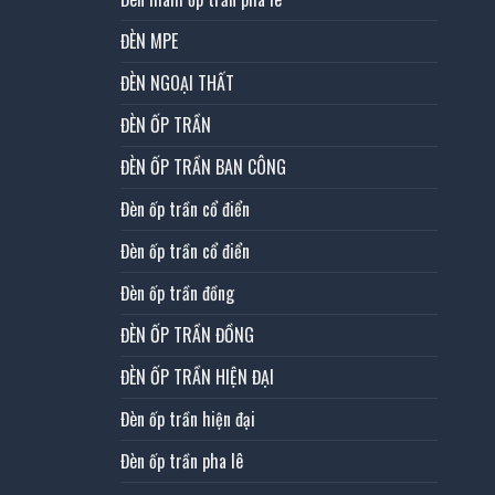
ĐÈN MPE
ĐÈN NGOẠI THẤT
ĐÈN ỐP TRẦN
ĐÈN ỐP TRẦN BAN CÔNG
Đèn ốp trần cổ điển
Đèn ốp trần cổ điển
Đèn ốp trần đồng
ĐÈN ỐP TRẦN ĐỒNG
ĐÈN ỐP TRẦN HIỆN ĐẠI
Đèn ốp trần hiện đại
Đèn ốp trần pha lê