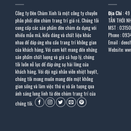
Công ty Đèn Chùm Xinh là một công ty chuyên
Địa Chỉ
: 49
phân phối đèn chùm trang trí giá rẻ. Chúng tôi
TÂN THỚI N
cung cấp các sản phẩm đèn chùm đa dạng với
MST : 0315
nhiều mẫu mã, kiểu dáng và chất liệu khác
Phone : 093
nhau để đáp ứng nhu cầu trang trí không gian
Email : den
của khách hàng. Với cam kết mang đến những
Website: ww
sản phẩm chất lượng và giá cả hợp lý, chúng
tôi luôn nỗ lực để đáp ứng sự hài lòng của
khách hàng. Với đội ngũ nhân viên nhiệt huyết,
chúng tôi mong muốn mang đến một không
gian sống và làm việc thú vị và ấn tượng qua
ánh sáng lung linh từ đèn chùm trang trí của
chúng tôi.