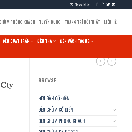
Newsletter
 CHÙM PHÒNG KHÁCH
TUYỂN DỤNG
TRANG TRÍ NỘI THẤT
LIÊN HỆ
ĐÈN QUẠT TRẦN
ĐÈN THẢ
ĐÈN VÁCH TƯỜNG
BROWSE
 Cty
ĐÈN BÀN CỔ ĐIỂN
ĐÈN CHÙM CỔ ĐIỂN
ĐÈN CHÙM PHÒNG KHÁCH
ĐÈN CHÙM SALE 2023