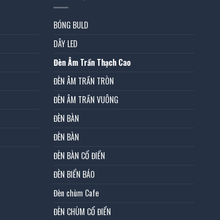
BÓNG BULD
DÂY LED
Đèn Âm Trần Thạch Cao
ĐÈN ÂM TRẦN TRÒN
ĐÈN ÂM TRẦN VUÔNG
ĐÈN BÀN
ĐÈN BÀN
ĐÈN BÀN CỔ ĐIỂN
ĐÈN BIỂN BÁO
Đèn chùm Cafe
ĐÈN CHÙM CỔ ĐIỂN