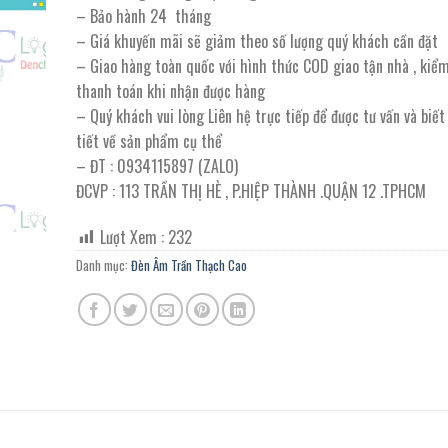
– Bảo hành 24 tháng
– Giá khuyến mãi sẽ giảm theo số lượng quý khách cần đặt
– Giao hàng toàn quốc với hình thức COD giao tận nhà , kiể
thanh toán khi nhận được hàng
– Quý khách vui lòng Liên hệ trực tiếp để được tư vấn và biế
tiết về sản phẩm cụ thể
– ĐT : 0934115897 (ZALO)
ĐCVP : 113 TRẦN THỊ HÈ , P.HIỆP THÀNH .QUẬN 12 .TPHCM
Lượt Xem :
232
Danh mục:
Đèn Âm Trần Thạch Cao