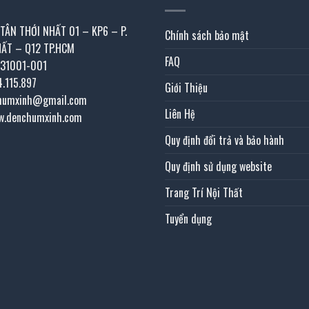
 TÂN THỚI NHẤT 01 – KP6 – P.
Chính sách bảo mật
HẤT – Q12 TP.HCM
FAQ
031001-001
4.115.897
Giới Thiệu
chumxinh@gmail.com
Liên Hệ
w.denchumxinh.com
Quy định đổi trả và bảo hành
Quy định sử dụng website
Trang Trí Nội Thất
Tuyển dụng