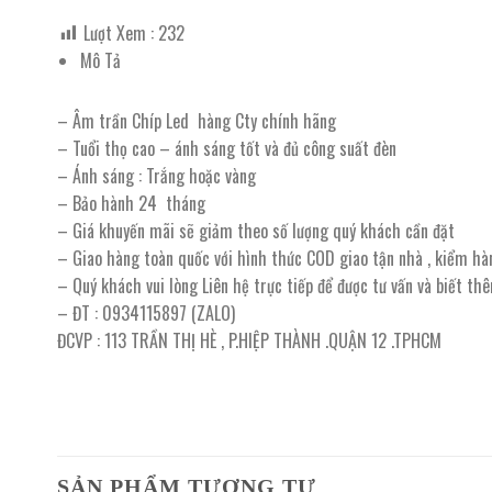
Lượt Xem :
232
Mô Tả
– Âm trần Chíp Led hàng Cty chính hãng
– Tuổi thọ cao – ánh sáng tốt và đủ công suất đèn
– Ánh sáng : Trắng hoặc vàng
– Bảo hành 24 tháng
– Giá khuyến mãi sẽ giảm theo số lượng quý khách cần đặt
– Giao hàng toàn quốc với hình thức COD giao tận nhà , kiểm hà
– Quý khách vui lòng Liên hệ trực tiếp để được tư vấn và biết th
– ĐT : 0934115897 (ZALO)
ĐCVP : 113 TRẦN THỊ HÈ , P.HIỆP THÀNH .QUẬN 12 .TPHCM
SẢN PHẨM TƯƠNG TỰ