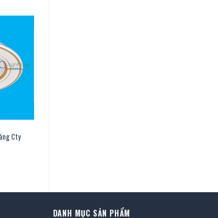
àng Cty
n
.500 ₫.
DANH MỤC SẢN PHẨM