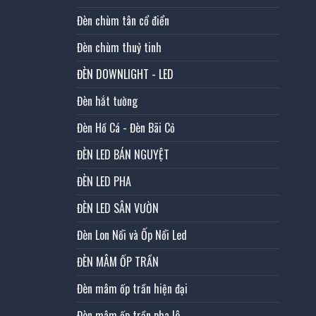
Đèn chùm tân cổ điển
Đèn chùm thuỷ tinh
ĐÈN DOWNLIGHT - LED
Đèn hắt tường
Đèn Hồ Cá - Đèn Bãi Cỏ
ĐÈN LED BÁN NGUYỆT
ĐÈN LED PHA
ĐÈN LED SÂN VƯỜN
Đèn Lon Nổi và Ốp Nổi Led
ĐÈN MÂM ỐP TRẦN
Đèn mâm ốp trần hiện đại
Đèn mâm ốp trần pha lê