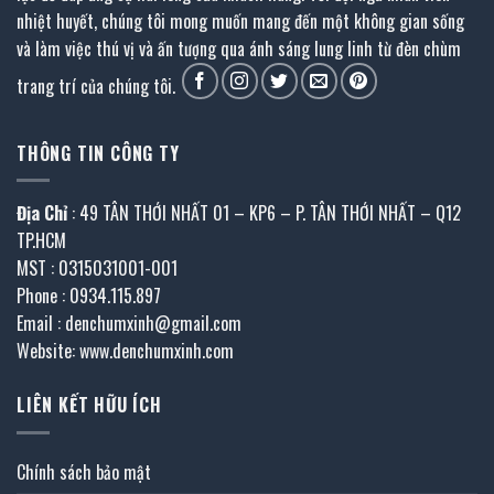
nhiệt huyết, chúng tôi mong muốn mang đến một không gian sống
và làm việc thú vị và ấn tượng qua ánh sáng lung linh từ đèn chùm
trang trí của chúng tôi.
THÔNG TIN CÔNG TY
Địa Chỉ
: 49 TÂN THỚI NHẤT 01 – KP6 – P. TÂN THỚI NHẤT – Q12
TP.HCM
MST : 0315031001-001
Phone : 0934.115.897
Email : denchumxinh@gmail.com
Website: www.denchumxinh.com
LIÊN KẾT HỮU ÍCH
Chính sách bảo mật