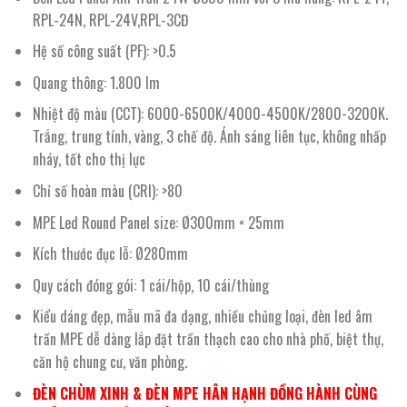
RPL-24N, RPL-24V,RPL-3CĐ
Hệ số công suất (PF): >0.5
Quang thông: 1.800 lm
Nhiệt độ màu (CCT): 6000-6500K/4000-4500K/2800-3200K.
Trắng, trung tính, vàng, 3 chế độ. Ánh sáng liên tục, không nhấp
nháy, tốt cho thị lực
Chỉ số hoàn màu (CRI): >80
MPE Led Round Panel size: Ø300mm × 25mm
Kích thước đục lỗ: Ø280mm
Quy cách đóng gói: 1 cái/hộp, 10 cái/thùng
Kiểu dáng đẹp, mẫu mã đa dạng, nhiều chủng loại, đèn led âm
trần MPE dễ dàng lắp đặt trần thạch cao cho nhà phố, biệt thự,
căn hộ chung cư, văn phòng.
ĐÈN CHÙM XINH & ĐÈN MPE HÂN HẠNH ĐỒNG HÀNH CÙNG