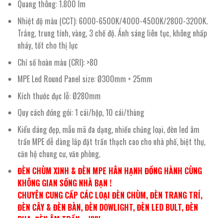
Quang thông: 1.800 lm
Nhiệt độ màu (CCT): 6000-6500K/4000-4500K/2800-3200K.
Trắng, trung tính, vàng, 3 chế độ. Ánh sáng liên tục, không nhấp
nháy, tốt cho thị lực
Chỉ số hoàn màu (CRI): >80
MPE Led Round Panel size: Ø300mm × 25mm
Kích thước đục lỗ: Ø280mm
Quy cách đóng gói: 1 cái/hộp, 10 cái/thùng
Kiểu dáng đẹp, mẫu mã đa dạng, nhiều chủng loại, đèn led âm
trần MPE dễ dàng lắp đặt trần thạch cao cho nhà phố, biệt thự,
căn hộ chung cư, văn phòng.
ĐÈN CHÙM XINH & ĐÈN MPE HÂN HẠNH ĐỒNG HÀNH CÙNG
KHÔNG GIAN SỐNG NHÀ BẠN !
CHUYÊN CUNG CẤP CÁC LOẠI ĐÈN CHÙM, ĐÈN TRANG TRÍ,
ĐÈN CÂY & ĐÈN BÀN, ĐÈN DOWLIGHT, ĐÈN LED BULT, ĐÈN