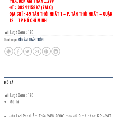
PHA, ĐÈN ÂM TRẦN ….VVV
ĐT : 0934115897 (ZALO)
ĐỊA CHỈ : 49 TÂN THỚI NHẤT 1 – P. TÂN THỚI NHẤT – QUẬN
12 – TP HỒ CHÍ MINH
Lượt Xem :
178
Danh mục:
ĐÈN ÂM TRẦN TRÒN
MÔ TẢ
Lượt Xem :
178
Mô Tả
Đèn Led Panel Âm Trần 24W Ø300 mm với 3 mã hàng: RPL-24T,