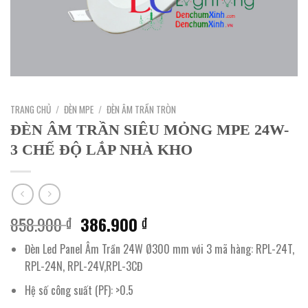
TRANG CHỦ
/
ĐÈN MPE
/
ĐÈN ÂM TRẦN TRÒN
ĐÈN ÂM TRẦN SIÊU MỎNG MPE 24W-
3 CHẾ ĐỘ LẮP NHÀ KHO
Giá
Giá
858.900
386.900
₫
₫
gốc
hiện
Đèn Led Panel Âm Trần 24W Ø300 mm với 3 mã hàng: RPL-24T,
là:
tại
RPL-24N, RPL-24V,RPL-3CĐ
858.900 ₫.
là:
386.900 ₫.
Hệ số công suất (PF): >0.5