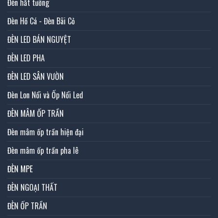
Đèn hắt tường
Đèn Hồ Cá - Đèn Bãi Cỏ
ĐÈN LED BÁN NGUYỆT
ĐÈN LED PHA
ĐÈN LED SÂN VƯỜN
Đèn Lon Nổi và Ốp Nổi Led
ĐÈN MÂM ỐP TRẦN
Đèn mâm ốp trần hiện đại
Đèn mâm ốp trần pha lê
ĐÈN MPE
ĐÈN NGOẠI THẤT
ĐÈN ỐP TRẦN