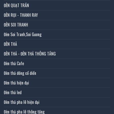
ĐÈN QUẠT TRẦN
ĐÈN RỌI - THANH RAY
ĐÈN SOI TRANH
Đèn Soi Tranh,Soi Gương
ĐÈN THẢ
ĐÈN THẢ - ĐÈN THẢ THÔNG TẦNG
Đèn thả Cafe
Đèn thả đồng cổ điển
Đèn thả hiện đại
Đèn thả led
Đèn thả pha lê hiện đại
Đèn thả pha lê thông tầng