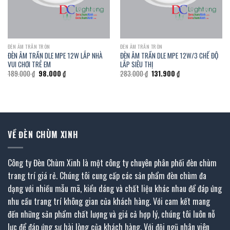
ĐÈN ÂM TRẦN TRÒN
ĐÈN ÂM TRẦN TRÒN
ĐÈN ÂM TRẦN DLE MPE 12W LẮP NHÀ
ĐÈN ÂM TRẦN DLE MPE 12W/3 CHẾ ĐỘ
VUI CHƠI TRẺ EM
LẮP SIÊU THỊ
Giá
Giá
Giá
Giá
189.000
₫
98.000
₫
283.000
₫
131.900
₫
gốc
hiện
gốc
hiện
là:
tại
là:
tại
189.000 ₫.
là:
283.000 ₫.
là:
98.000 ₫.
131.900 ₫.
VỀ ĐÈN CHÙM XINH
Công ty Đèn Chùm Xinh là một công ty chuyên phân phối đèn chùm
trang trí giá rẻ. Chúng tôi cung cấp các sản phẩm đèn chùm đa
dạng với nhiều mẫu mã, kiểu dáng và chất liệu khác nhau để đáp ứng
nhu cầu trang trí không gian của khách hàng. Với cam kết mang
đến những sản phẩm chất lượng và giá cả hợp lý, chúng tôi luôn nỗ
lực để đáp ứng sự hài lòng của khách hàng. Với đội ngũ nhân viên