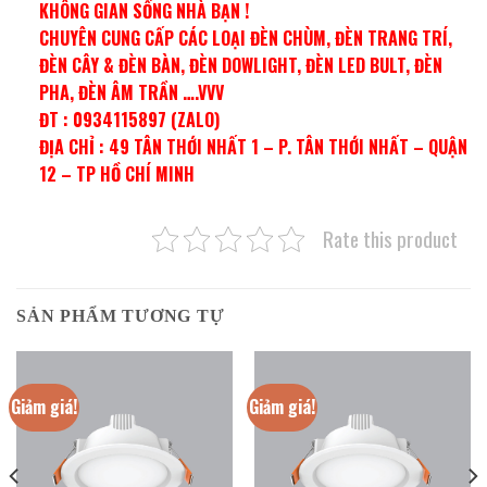
KHÔNG GIAN SỐNG NHÀ BẠN !
CHUYÊN CUNG CẤP CÁC LOẠI ĐÈN CHÙM, ĐÈN TRANG TRÍ,
ĐÈN CÂY & ĐÈN BÀN, ĐÈN DOWLIGHT, ĐÈN LED BULT, ĐÈN
PHA, ĐÈN ÂM TRẦN ….VVV
ĐT : 0934115897 (ZALO)
ĐỊA CHỈ : 49 TÂN THỚI NHẤT 1 – P. TÂN THỚI NHẤT – QUẬN
12 – TP HỒ CHÍ MINH
Rate this product
SẢN PHẨM TƯƠNG TỰ
Giảm giá!
Giảm giá!