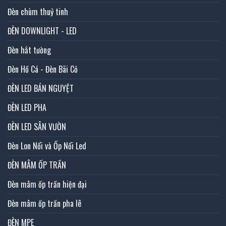
Đèn chùm thuỷ tinh
ĐÈN DOWNLIGHT - LED
Đèn hắt tường
Đèn Hồ Cá - Đèn Bãi Cỏ
ĐÈN LED BÁN NGUYỆT
ĐÈN LED PHA
ĐÈN LED SÂN VƯỜN
Đèn Lon Nổi và Ốp Nổi Led
ĐÈN MÂM ỐP TRẦN
Đèn mâm ốp trần hiện đại
Đèn mâm ốp trần pha lê
ĐÈN MPE