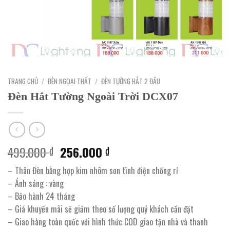
TRANG CHỦ
/
ĐÈN NGOẠI THẤT
/
ĐÈN TƯỜNG HẮT 2 ĐẦU
Đèn Hắt Tường Ngoài Trời DCX07
Giá
Giá
499.000
256.000
₫
₫
gốc
hiện
– Thân Đèn bằng hợp kim nhôm sơn tĩnh điện chống rỉ
là:
tại
– Ánh sáng : vàng
499.000 ₫.
là:
– Bảo hành 24 tháng
256.000 ₫.
– Giá khuyến mãi sẽ giảm theo số lượng quý khách cần đặt
– Giao hàng toàn quốc với hình thức COD giao tận nhà và thanh