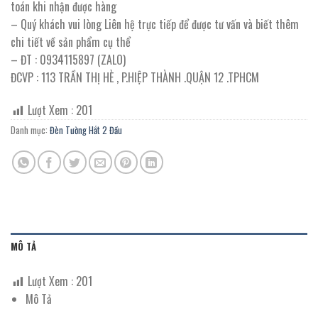
toán khi nhận được hàng
– Quý khách vui lòng Liên hệ trực tiếp để được tư vấn và biết thêm
chi tiết về sản phẩm cụ thể
– ĐT : 0934115897 (ZALO)
ĐCVP : 113 TRẦN THỊ HÈ , P.HIỆP THÀNH .QUẬN 12 .TPHCM
Lượt Xem :
201
Danh mục:
Đèn Tường Hắt 2 Đầu
MÔ TẢ
Lượt Xem :
201
Mô Tả