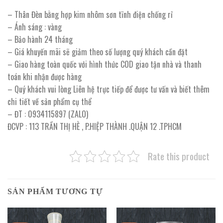
– Thân Đèn bằng hợp kim nhôm sơn tĩnh điện chống rỉ
– Ánh sáng : vàng
– Bảo hành 24 tháng
– Giá khuyến mãi sẽ giảm theo số lượng quý khách cần đặt
– Giao hàng toàn quốc với hình thức COD giao tận nhà và thanh
toán khi nhận được hàng
– Quý khách vui lòng Liên hệ trực tiếp để được tư vấn và biết thêm
chi tiết về sản phẩm cụ thể
– ĐT : 0934115897 (ZALO)
ĐCVP : 113 TRẦN THỊ HÈ , P.HIỆP THÀNH .QUẬN 12 .TPHCM
Rate this product
SẢN PHẨM TƯƠNG TỰ