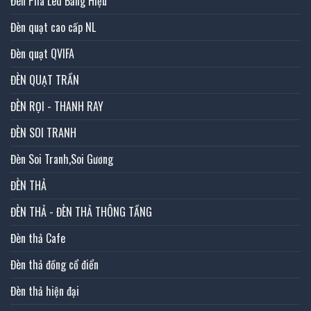
Đèn Pha Led Bảng Hiệu
Đèn quạt cao cấp NL
Đèn quạt QVIFA
ĐÈN QUẠT TRẦN
ĐÈN RỌI - THANH RAY
ĐÈN SOI TRANH
Đèn Soi Tranh,Soi Gương
ĐÈN THẢ
ĐÈN THẢ - ĐÈN THẢ THÔNG TẦNG
Đèn thả Cafe
Đèn thả đồng cổ điển
Đèn thả hiện đại