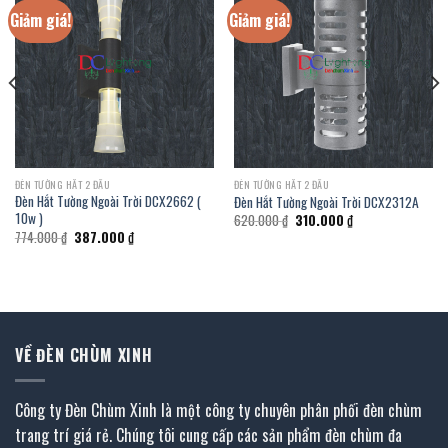
Giảm giá!
Giảm giá!
ĐÈN TƯỜNG HẮT 2 ĐẦU
ĐÈN TƯỜNG HẮT 2 ĐẦU
Đèn Hắt Tường Ngoài Trời DCX2662 (
Đèn Hắt Tường Ngoài Trời DCX2312A
10w )
Giá
Giá
620.000
₫
310.000
₫
gốc
hiện
Giá
Giá
774.000
₫
387.000
₫
là:
tại
gốc
hiện
620.000 ₫.
là:
là:
tại
310.000 ₫.
774.000 ₫.
là:
387.000 ₫.
VỀ ĐÈN CHÙM XINH
Công ty Đèn Chùm Xinh là một công ty chuyên phân phối đèn chùm
trang trí giá rẻ. Chúng tôi cung cấp các sản phẩm đèn chùm đa