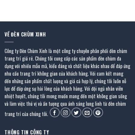
là:
tại
là:
tại
91.300 ₫.
là:
33.900 ₫.
là:
50.900 ₫.
15.400 ₫.
VỀ ĐÈN CHÙM XINH
Công ty Đèn Chùm Xinh là một công ty chuyên phân phối đèn chùm
trang trí giá rẻ. Chúng tôi cung cấp các sản phẩm đèn chùm đa
dạng với nhiều mẫu mã, kiểu dáng và chất liệu khác nhau để đáp ứng
nhu cầu trang trí không gian của khách hàng. Với cam kết mang
đến những sản phẩm chất lượng và giá cả hợp lý, chúng tôi luôn nỗ
lực để đáp ứng sự hài lòng của khách hàng. Với đội ngũ nhân viên
nhiệt huyết, chúng tôi mong muốn mang đến một không gian sống
và làm việc thú vị và ấn tượng qua ánh sáng lung linh từ đèn chùm
trang trí của chúng tôi.
THÔNG TIN CÔNG TY