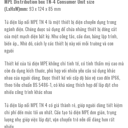
MPE Distribution box TN-4 Consumer Unit size
(LxHxW)mm:
93 x 124 x 85 mm
Tủ điện lắp nổi MPE TN 4 là một thiết bị điện chuyên dụng trong
ngành điện. Chúng được sử dụng để chứa những thiết bị đóng cắt
của một mạch điện bất kỳ. Như công tắc, cầu dao, bảng lập trình,
biến áp… Nhờ đó, cách ly các thiết bị này với môi trường và con
người
Thiết kế của tủ điện MPE không chỉ tinh tế, có tính thẩm mỹ cao mà
còn đa dạng kích thước, phù hợp với nhiều yêu cầu sử dụng khác
nhau của người dùng. Được thiết kế với cấp độ bảo vệ cao đến IP66,
theo tiêu chuẩn BS 5486-1, có khả năng thích hợp để lắp đặt cho
nhiều công trình khác nhau
Tủ điện lắp nổi MPE TN 4 có giá thành rẻ, giúp người dùng tiết kiệm
chi phí đến mức tối ưu nhất. Cấu tạo tủ điện MPE đơn giản, trọng
lượng nhẹ giúp việc lắp đặt, vận chuyển trở nên dễ dàng hơn rất
nhiều