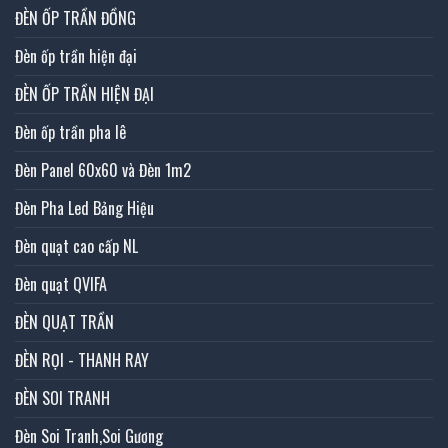
ĐÈN ỐP TRẦN ĐỒNG
Đèn ốp trần hiện đại
ĐÈN ỐP TRẦN HIỆN ĐẠI
Đèn ốp trần pha lê
Đèn Panel 60x60 và Đèn 1m2
Đèn Pha Led Bảng Hiệu
Đèn quạt cao cấp NL
Đèn quạt QVIFA
ĐÈN QUẠT TRẦN
ĐÈN RỌI - THANH RAY
ĐÈN SOI TRANH
Đèn Soi Tranh,Soi Gương