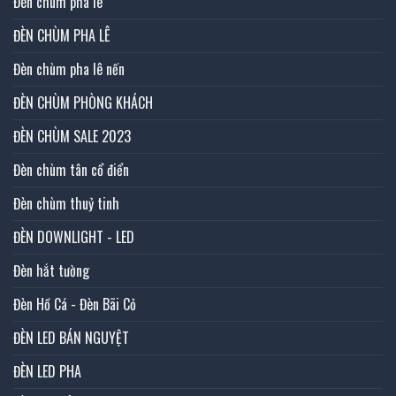
Đèn chùm pha lê
ĐÈN CHÙM PHA LÊ
Đèn chùm pha lê nến
ĐÈN CHÙM PHÒNG KHÁCH
ĐÈN CHÙM SALE 2023
Đèn chùm tân cổ điển
Đèn chùm thuỷ tinh
ĐÈN DOWNLIGHT - LED
Đèn hắt tường
Đèn Hồ Cá - Đèn Bãi Cỏ
ĐÈN LED BÁN NGUYỆT
ĐÈN LED PHA