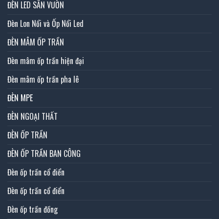
ĐÈN LED SÂN VƯỜN
Đèn Lon Nổi và Ốp Nổi Led
ĐÈN MÂM ỐP TRẦN
Đèn mâm ốp trần hiện đại
Đèn mâm ốp trần pha lê
ĐÈN MPE
ĐÈN NGOẠI THẤT
ĐÈN ỐP TRẦN
ĐÈN ỐP TRẦN BAN CÔNG
Đèn ốp trần cổ điển
Đèn ốp trần cổ điển
Đèn ốp trần đồng