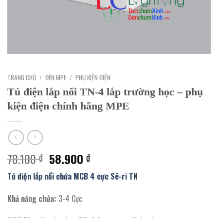
TRANG CHỦ
/
ĐÈN MPE
/
PHỤ KIỆN ĐIỆN
Tủ điện lắp nổi TN-4 lắp trường học – phụ
kiện điện chính hãng MPE
Giá
Giá
78.100
58.900
₫
₫
gốc
hiện
Tủ điện lắp nổi chứa MCB 4 cực Sê-ri TN
là:
tại
78.100 ₫.
là:
Khả năng chứa:
3-4 Cực
58.900 ₫.