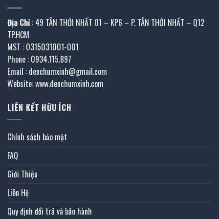
Địa Chỉ
: 49 TÂN THỚI NHẤT 01 – KP6 – P. TÂN THỚI NHẤT – Q12
TP.HCM
MST : 0315031001-001
Phone : 0934.115.897
Email : denchumxinh@gmail.com
Website: www.denchumxinh.com
LIÊN KẾT HỮU ÍCH
Chính sách bảo mật
FAQ
Giới Thiệu
Liên Hệ
Quy định đổi trả và bảo hành