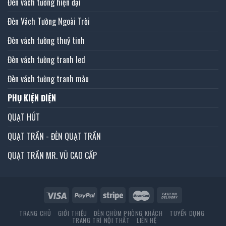
Đèn vách tường hiện đại
Đèn Vách Tường Ngoài Trời
Đèn vách tường thuỷ tinh
Đèn vách tường tranh led
Đèn vách tường tranh màu
PHỤ KIỆN ĐIỆN
QUẠT HÚT
QUẠT TRẦN - ĐÈN QUẠT TRẦN
QUẠT TRẦN MR. VŨ CAO CẤP
TRANG CHỦ
GIỚI THIỆU
ĐÈN CHÙM PHÒNG KHÁCH
TUYỂN DỤNG
TRANG TRÍ NỘI THẤT
LIÊN HỆ