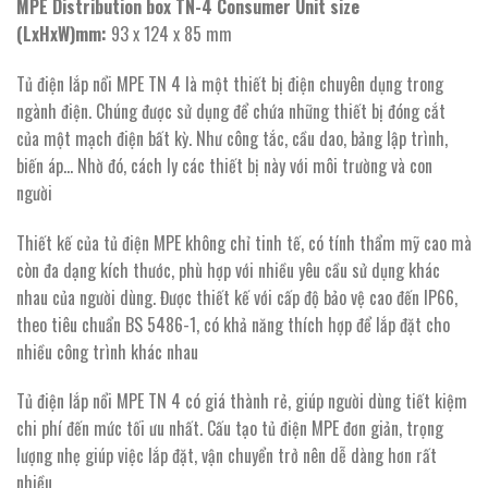
MPE Distribution box TN-4 Consumer Unit size
(LxHxW)mm:
93 x 124 x 85 mm
Tủ điện lắp nổi MPE TN 4 là một thiết bị điện chuyên dụng trong
ngành điện. Chúng được sử dụng để chứa những thiết bị đóng cắt
của một mạch điện bất kỳ. Như công tắc, cầu dao, bảng lập trình,
biến áp… Nhờ đó, cách ly các thiết bị này với môi trường và con
người
Thiết kế của tủ điện MPE không chỉ tinh tế, có tính thẩm mỹ cao mà
còn đa dạng kích thước, phù hợp với nhiều yêu cầu sử dụng khác
nhau của người dùng. Được thiết kế với cấp độ bảo vệ cao đến IP66,
theo tiêu chuẩn BS 5486-1, có khả năng thích hợp để lắp đặt cho
nhiều công trình khác nhau
Tủ điện lắp nổi MPE TN 4 có giá thành rẻ, giúp người dùng tiết kiệm
chi phí đến mức tối ưu nhất. Cấu tạo tủ điện MPE đơn giản, trọng
lượng nhẹ giúp việc lắp đặt, vận chuyển trở nên dễ dàng hơn rất
nhiều