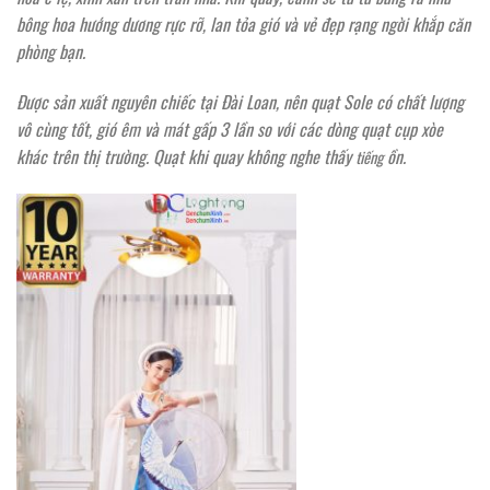
bông hoa hướng dương rực rỡ, lan tỏa gió và vẻ đẹp rạng ngời khắp căn
phòng bạn.
Được sản xuất nguyên chiếc tại Đài Loan, nên quạt Sole có chất lượng
vô cùng tốt, gió êm và mát gấp 3 lần so với các dòng quạt cụp xòe
khác trên thị trường. Quạt khi quay không nghe thấy
ồn.
tiếng