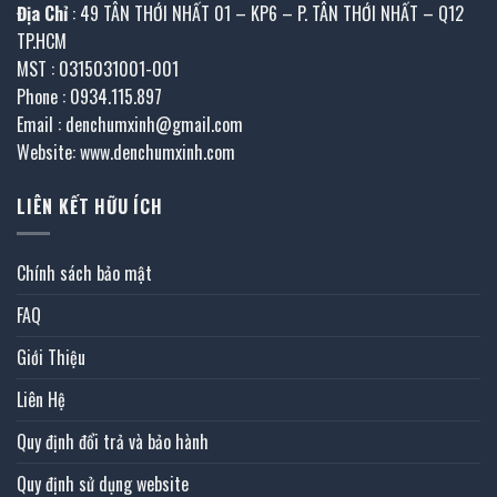
Địa Chỉ
: 49 TÂN THỚI NHẤT 01 – KP6 – P. TÂN THỚI NHẤT – Q12
TP.HCM
MST : 0315031001-001
Phone : 0934.115.897
Email : denchumxinh@gmail.com
Website: www.denchumxinh.com
LIÊN KẾT HỮU ÍCH
Chính sách bảo mật
FAQ
Giới Thiệu
Liên Hệ
Quy định đổi trả và bảo hành
Quy định sử dụng website