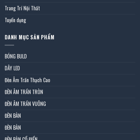
Trang Trí Nội Thất
Tuyển dụng
DANH MỤC SẢN PHẨM
BÓNG BULD
DÂY LED
Đèn Âm Trần Thạch Cao
ĐÈN ÂM TRẦN TRÒN
ĐÈN ÂM TRẦN VUÔNG
ĐÈN BÀN
ĐÈN BÀN
ĐÈN BÀN CỔ ĐIỂN