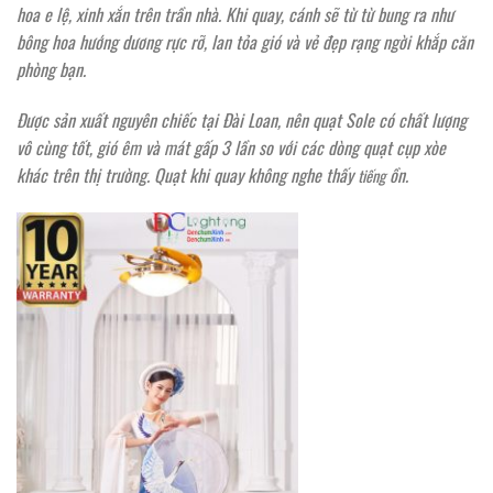
hoa e lệ, xinh xắn trên trần nhà. Khi quay, cánh sẽ từ từ bung ra như
bông hoa hướng dương rực rỡ, lan tỏa gió và vẻ đẹp rạng ngời khắp căn
phòng bạn.
Được sản xuất nguyên chiếc tại Đài Loan, nên quạt Sole có chất lượng
vô cùng tốt, gió êm và mát gấp 3 lần so với các dòng quạt cụp xòe
khác trên thị trường. Quạt khi quay không nghe thấy
ồn.
tiếng