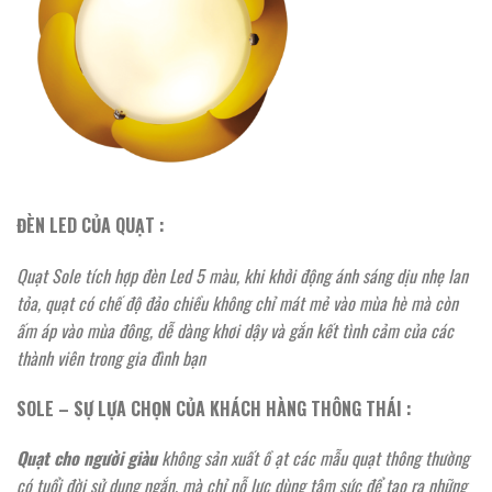
ĐÈN LED CỦA QUẠT :
Quạt Sole tích hợp đèn Led 5 màu, khi khởi động ánh sáng dịu nhẹ lan
tỏa, quạt có chế độ đảo chiều không chỉ mát mẻ vào mùa hè mà còn
ấm áp vào mùa đông, dễ dàng khơi dậy và gắn kết tình cảm của các
thành viên trong gia đình bạn
SOLE – SỰ LỰA CHỌN CỦA KHÁCH HÀNG THÔNG THÁI :
Quạt cho người giàu
không sản xuất ồ ạt các mẫu quạt thông thường
có tuổi đời sử dụng ngắn, mà chỉ nỗ lực dùng tâm sức để tạo ra những