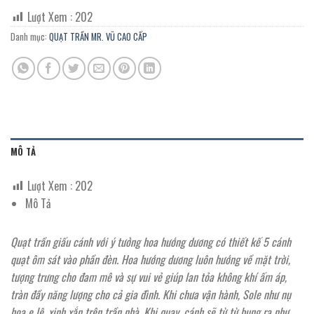
Lượt Xem :
202
Danh mục:
QUẠT TRẦN MR. VŨ CAO CẤP
MÔ TẢ
Lượt Xem :
202
Mô Tả
Quạt trần giấu cánh với ý tưởng hoa hướng dương có thiết kế 5 cánh
quạt ôm sát vào phần đèn. Hoa hướng dương luôn hướng về mặt trời,
tượng trưng cho đam mê và sự vui vẻ giúp lan tỏa không khí ấm áp,
tràn đầy năng lượng cho cả gia đình. Khi chưa vận hành, Sole như nụ
hoa e lệ, xinh xắn trên trần nhà. Khi quay, cánh sẽ từ từ bung ra như