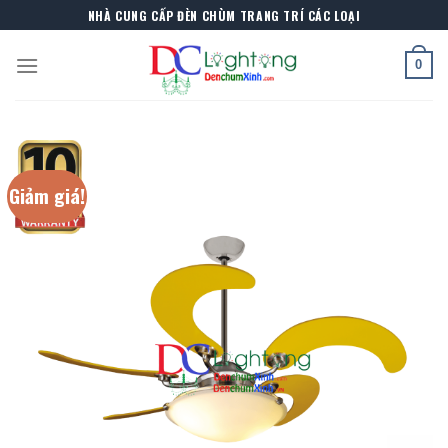
Skip
NHÀ CUNG CẤP ĐÈN CHÙM TRANG TRÍ CÁC LOẠI
to
content
0
Giảm giá!