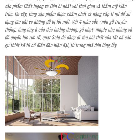
sản phẩm Chất lượng và Bền bỉ nhất với thời gian và thẩm mỹ kiến
trúc. Do vậy, từng sản phẩm được chăm chút và nâng cấp tỉ mỉ để sử
dụng lâu dài và không dễ bị lỗi mốt. Với 4 màu sắc : nâu gỗ truyền
thống, vàng óng ả của đóa hướng dương, gỗ nhạt maple nhẹ nhàng và
đỏ quyền lực rực rỡ, quạt Sole dễ dàng đi vào nội thất của tất cả các
gu thiết kế từ cổ điển đến hiện đại, từ trang nhã đến lộng lẫy.