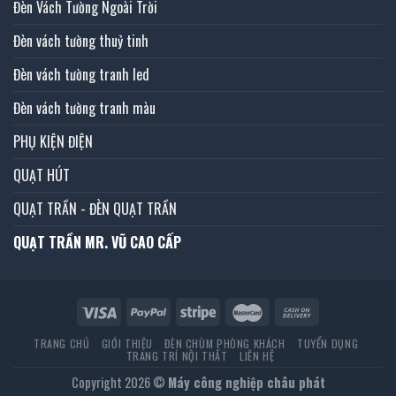
Đèn Vách Tường Ngoài Trời
Đèn vách tường thuỷ tinh
Đèn vách tường tranh led
Đèn vách tường tranh màu
PHỤ KIỆN ĐIỆN
QUẠT HÚT
QUẠT TRẦN - ĐÈN QUẠT TRẦN
QUẠT TRẦN MR. VŨ CAO CẤP
TRANG CHỦ
GIỚI THIỆU
ĐÈN CHÙM PHÒNG KHÁCH
TUYỂN DỤNG
TRANG TRÍ NỘI THẤT
LIÊN HỆ
Copyright 2026 ©
Máy công nghiệp châu phát