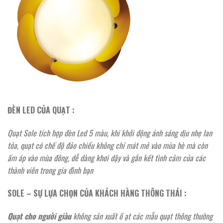
ĐÈN LED CỦA QUẠT :
Quạt Sole tích hợp đèn Led 5 màu, khi khởi động ánh sáng dịu nhẹ lan
tỏa, quạt có chế độ đảo chiều không chỉ mát mẻ vào mùa hè mà còn
ấm áp vào mùa đông, dễ dàng khơi dậy và gắn kết tình cảm của các
thành viên trong gia đình bạn
SOLE – SỰ LỰA CHỌN CỦA KHÁCH HÀNG THÔNG THÁI :
Quạt cho người giàu
không sản xuất ồ ạt các mẫu quạt thông thường