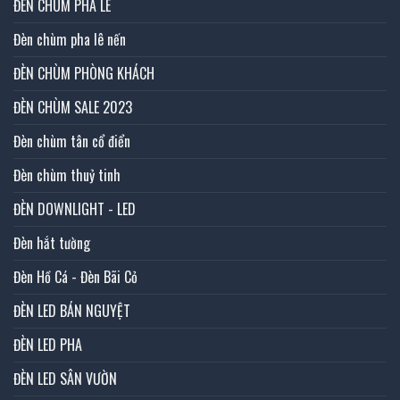
ĐÈN CHÙM PHA LÊ
Đèn chùm pha lê nến
ĐÈN CHÙM PHÒNG KHÁCH
ĐÈN CHÙM SALE 2023
Đèn chùm tân cổ điển
Đèn chùm thuỷ tinh
ĐÈN DOWNLIGHT - LED
Đèn hắt tường
Đèn Hồ Cá - Đèn Bãi Cỏ
ĐÈN LED BÁN NGUYỆT
ĐÈN LED PHA
ĐÈN LED SÂN VƯỜN