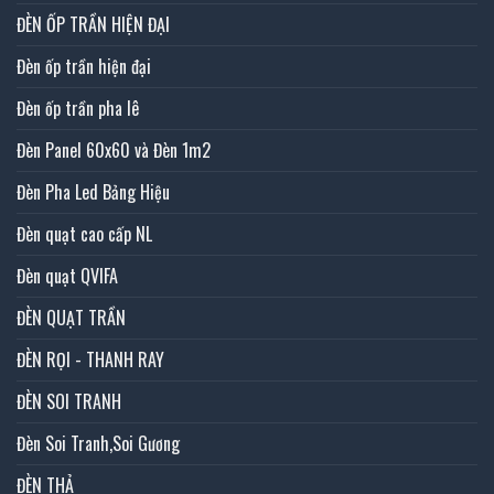
ĐÈN ỐP TRẦN HIỆN ĐẠI
Đèn ốp trần hiện đại
Đèn ốp trần pha lê
Đèn Panel 60x60 và Đèn 1m2
Đèn Pha Led Bảng Hiệu
Đèn quạt cao cấp NL
Đèn quạt QVIFA
ĐÈN QUẠT TRẦN
ĐÈN RỌI - THANH RAY
ĐÈN SOI TRANH
Đèn Soi Tranh,Soi Gương
ĐÈN THẢ