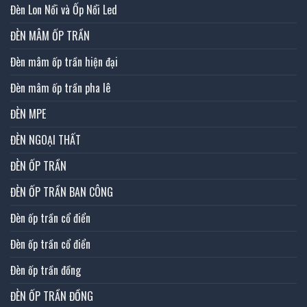
Đèn Lon Nổi và Ốp Nổi Led
ĐÈN MÂM ỐP TRẦN
Đèn mâm ốp trần hiện đại
Đèn mâm ốp trần pha lê
ĐÈN MPE
ĐÈN NGOẠI THẤT
ĐÈN ỐP TRẦN
ĐÈN ỐP TRẦN BAN CÔNG
Đèn ốp trần cổ điển
Đèn ốp trần cổ điển
Đèn ốp trần đồng
ĐÈN ỐP TRẦN ĐỒNG