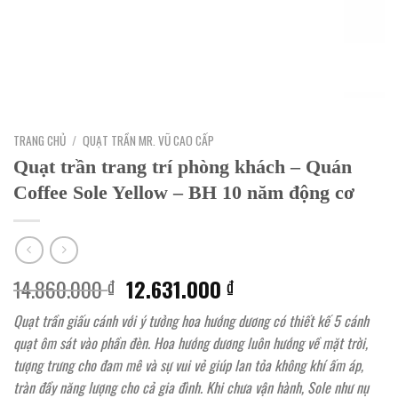
TRANG CHỦ
/
QUẠT TRẦN MR. VŨ CAO CẤP
Quạt trần trang trí phòng khách – Quán
Coffee Sole Yellow – BH 10 năm động cơ
Giá
Giá
14.860.000
12.631.000
₫
₫
gốc
hiện
Quạt trần giấu cánh với ý tưởng hoa hướng dương có thiết kế 5 cánh
là:
tại
quạt ôm sát vào phần đèn. Hoa hướng dương luôn hướng về mặt trời,
14.860.000 ₫.
là:
tượng trưng cho đam mê và sự vui vẻ giúp lan tỏa không khí ấm áp,
12.631.000 ₫.
tràn đầy năng lượng cho cả gia đình. Khi chưa vận hành, Sole như nụ