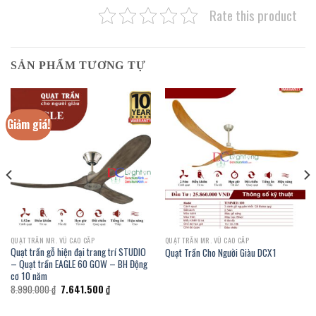
Rate this product
SẢN PHẨM TƯƠNG TỰ
Giảm giá!
QUẠT TRẦN MR. VŨ CAO CẤP
QUẠT TRẦN MR. VŨ CAO CẤP
Quạt trần gỗ hiện đại trang trí STUDIO
Quạt Trần Cho Người Giàu DCX1
– Quạt trần EAGLE 60 GOW – BH Động
cơ 10 năm
Giá
Giá
8.990.000
₫
7.641.500
₫
gốc
hiện
là:
tại
8.990.000 ₫.
là: