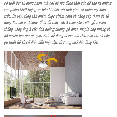
có tuổi đời sử dụng ngắn, mà chỉ nỗ lực dùng tâm sức để tạo ra những
sản phẩm Chất lượng và Bền bỉ nhất với thời gian và thẩm mỹ kiến
trúc. Do vậy, từng sản phẩm được chăm chút và nâng cấp tỉ mỉ để sử
dụng lâu dài và không dễ bị lỗi mốt. Với 4 màu sắc : nâu gỗ truyền
thống, vàng óng ả của đóa hướng dương, gỗ nhạt maple nhẹ nhàng và
đỏ quyền lực rực rỡ, quạt Sole dễ dàng đi vào nội thất của tất cả các
gu thiết kế từ cổ điển đến hiện đại, từ trang nhã đến lộng lẫy.