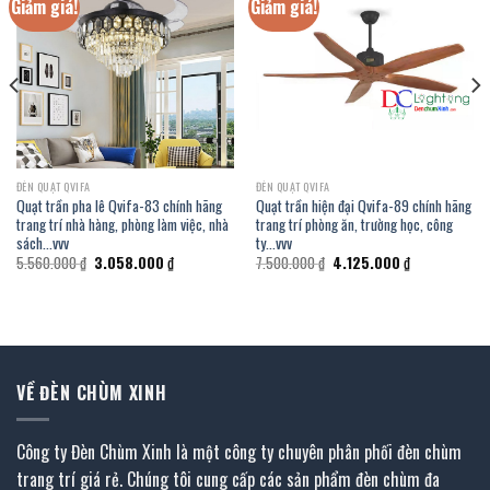
Giảm giá!
Giảm giá!
ĐÈN QUẠT QVIFA
ĐÈN QUẠT QVIFA
Quạt trần pha lê Qvifa-83 chính hãng
Quạt trần hiện đại Qvifa-89 chính hãng
trang trí nhà hàng, phòng làm việc, nhà
trang trí phòng ăn, trường học, công
sách…vvv
ty…vvv
Giá
Giá
Giá
Giá
5.560.000
₫
3.058.000
₫
7.500.000
₫
4.125.000
₫
gốc
hiện
gốc
hiện
là:
tại
là:
tại
5.560.000 ₫.
là:
7.500.000 ₫.
là:
₫.
3.058.000 ₫.
4.125.000 ₫.
VỀ ĐÈN CHÙM XINH
Công ty Đèn Chùm Xinh là một công ty chuyên phân phối đèn chùm
trang trí giá rẻ. Chúng tôi cung cấp các sản phẩm đèn chùm đa