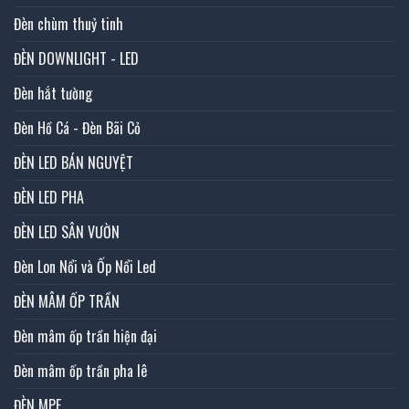
Đèn chùm thuỷ tinh
ĐÈN DOWNLIGHT - LED
Đèn hắt tường
Đèn Hồ Cá - Đèn Bãi Cỏ
ĐÈN LED BÁN NGUYỆT
ĐÈN LED PHA
ĐÈN LED SÂN VƯỜN
Đèn Lon Nổi và Ốp Nổi Led
ĐÈN MÂM ỐP TRẦN
Đèn mâm ốp trần hiện đại
Đèn mâm ốp trần pha lê
ĐÈN MPE