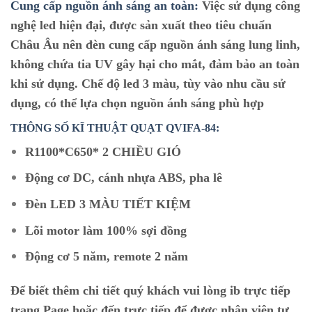
Cung cấp nguồn ánh sáng an toàn:
Việc sử dụng công
nghệ led hiện đại, được sản xuất theo tiêu chuẩn
Châu Âu nên đèn cung cấp nguồn ánh sáng lung linh,
không chứa tia UV gây hại cho mắt, đảm bảo an toàn
khi sử dụng. Chế độ led 3 màu, tùy vào nhu cầu sử
dụng, có thể lựa chọn nguồn ánh sáng phù hợp
THÔNG SỐ KĨ THUẬT QUẠT QVIFA-84:
R1100*C650* 2 CHIỀU GIÓ
Động cơ DC, cánh nhựa ABS, pha lê
Đèn LED 3 MÀU TIẾT KIỆM
Lõi motor làm 100% sợi đồng
Động cơ 5 năm, remote 2 năm
Để biết thêm chi tiết quý khách vui lòng ib trực tiếp
trang Page hoặc đến trực tiếp để được nhân viên tư