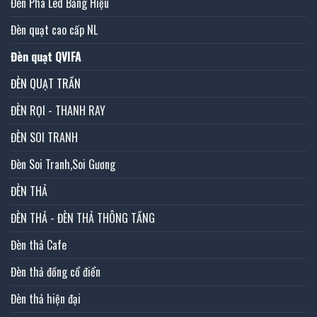
Đèn Pha Led Bảng Hiệu
Đèn quạt cao cấp NL
Đèn quạt QVIFA
ĐÈN QUẠT TRẦN
ĐÈN RỌI - THANH RAY
ĐÈN SOI TRANH
Đèn Soi Tranh,Soi Gương
ĐÈN THẢ
ĐÈN THẢ - ĐÈN THẢ THÔNG TẦNG
Đèn thả Cafe
Đèn thả đồng cổ điển
Đèn thả hiện đại