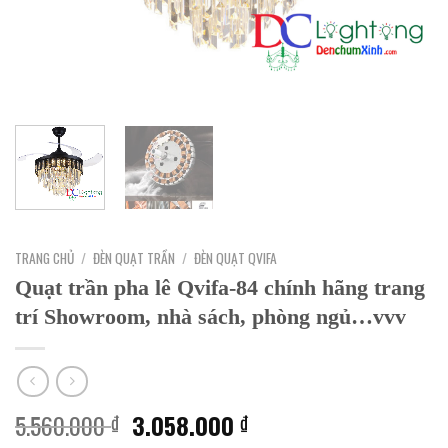
TRANG CHỦ
/
ĐÈN QUẠT TRẦN
/
ĐÈN QUẠT QVIFA
Quạt trần pha lê Qvifa-84 chính hãng trang
trí Showroom, nhà sách, phòng ngủ…vvv
Giá
Giá
5.560.000
3.058.000
₫
₫