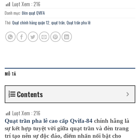
gốc
hiện
Lượt Xem :
216
là:
tại
5.560.000 ₫.
là:
Danh mục:
Đèn quạt QVIFA
3.058.000 ₫.
Thẻ:
Quạt chính hãng quận 12
,
quạt trần
,
Quạt trần pha lê
MÔ TẢ
Contents
Lượt Xem :
216
Quạt trần pha lê cao cấp Qvifa-84
chính hãng là
sự kết hợp tuyệt vời giữa quạt trần và đèn trang
trí tạo nên sự độc đáo, điểm nhấn nổi bật cho