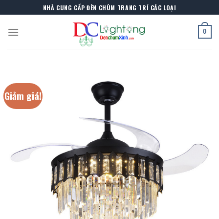
Skip
NHÀ CUNG CẤP ĐÈN CHÙM TRANG TRÍ CÁC LOẠI
to
content
0
Giảm giá!