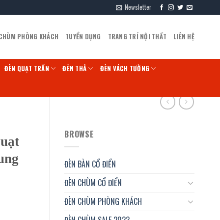
Newsletter
 CHÙM PHÒNG KHÁCH
TUYỂN DỤNG
TRANG TRÍ NỘI THẤT
LIÊN HỆ
ĐÈN QUẠT TRẦN
ĐÈN THẢ
ĐÈN VÁCH TƯỜNG
BROWSE
Quạt
hung
ĐÈN BÀN CỔ ĐIỂN
ĐÈN CHÙM CỔ ĐIỂN
ĐÈN CHÙM PHÒNG KHÁCH
ĐÈN CHÙM SALE 2023