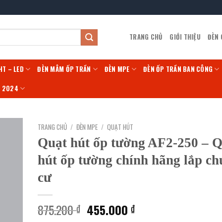
TRANG CHỦ
GIỚI THIỆU
ĐÈN
HT – LED
ĐÈN MÂM ỐP TRẦN
ĐÈN MPE
ĐÈN ỐP TRẦN BAN CÔNG
Í 2024
TRANG CHỦ
/
ĐÈN MPE
/
QUẠT HÚT
Quạt hút ốp tường AF2-250 – 
hút ốp tường chính hãng lắp c
cư
Giá
Giá
875.200
455.000
₫
₫
gốc
hiện