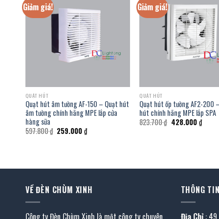
Giảm giá!
Giảm giá!
QUẠT HÚT
QUẠT HÚT
FCL-
Quạt hút âm tường AF-150 – Quạt hút
Quạt hút ốp tường AF2-200 
máy
âm tường chính hãng MPE lắp cửa
hút chính hãng MPE lắp SPA
hàng sữa
Giá
Giá
823.700
₫
428.000
₫
gốc
hiện
Giá
Giá
597.800
₫
259.000
₫
là:
tại
gốc
hiện
823.700 ₫.
là:
là:
tại
428.0
597.800 ₫.
là:
 ₫.
259.000 ₫.
VỀ ĐÈN CHÙM XINH
THÔNG TIN
Công ty Đèn Chùm Xinh là một công ty chuyên
Địa Chỉ
: 49