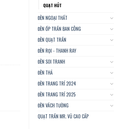
QUẠT HÚT
ĐÈN NGOẠI THẤT
ĐÈN ỐP TRẦN BAN CÔNG
ĐÈN QUẠT TRẦN
ĐÈN RỌI - THANH RAY
ĐÈN SOI TRANH
ĐÈN THẢ
ĐÈN TRANG TRÍ 2024
ĐÈN TRANG TRÍ 2025
ĐÈN VÁCH TƯỜNG
QUẠT TRẦN MR. VŨ CAO CẤP