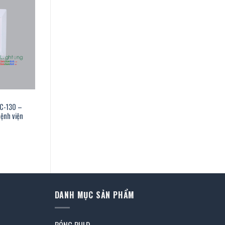
FC-130 –
bệnh viện
á
n
4.900 ₫.
DANH MỤC SẢN PHẨM