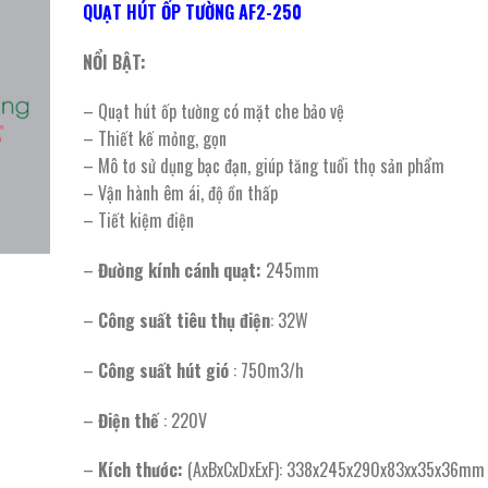
QUẠT HÚT ỐP TƯỜNG AF2-250
là:
tại
875.200 ₫.
là:
NỔI BẬT:
455.000 ₫.
– Quạt hút ốp tường có mặt che bảo vệ
– Thiết kế mỏng, gọn
– Mô tơ sử dụng bạc đạn, giúp tăng tuổi thọ sản phẩm
– Vận hành êm ái, độ ồn thấp
– Tiết kiệm điện
–
Đường kính cánh quạt:
245mm
–
Công suất tiêu thụ điện
: 32W
–
Công suất hút gió
: 750m3/h
–
Điện thế
: 220V
–
Kích thước:
(AxBxCxDxExF): 338x245x290x83xx35x36mm