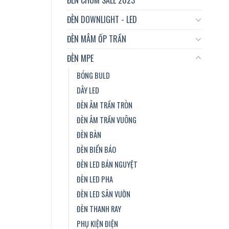
ĐÈN DOWNLIGHT - LED
ĐÈN MÂM ỐP TRẦN
ĐÈN MPE
BÓNG BULD
DÂY LED
ĐÈN ÂM TRẦN TRÒN
ĐÈN ÂM TRẦN VUÔNG
ĐÈN BÀN
ĐÈN BIỂN BÁO
ĐÈN LED BÁN NGUYỆT
ĐÈN LED PHA
ĐÈN LED SÂN VƯỜN
ĐÈN THANH RAY
PHỤ KIỆN ĐIỆN