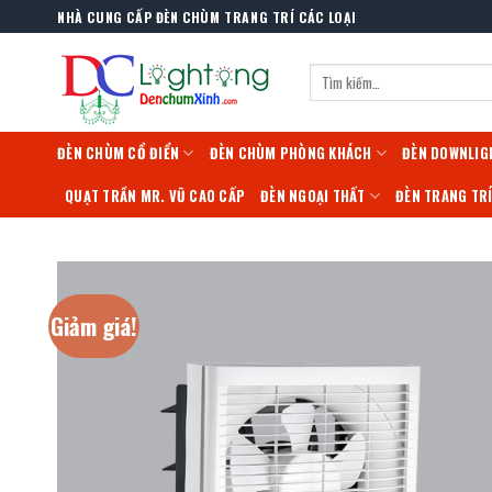
Skip
NHÀ CUNG CẤP ĐÈN CHÙM TRANG TRÍ CÁC LOẠI
to
content
Tìm
kiếm:
ĐÈN CHÙM CỔ ĐIỂN
ĐÈN CHÙM PHÒNG KHÁCH
ĐÈN DOWNLIG
QUẠT TRẦN MR. VŨ CAO CẤP
ĐÈN NGOẠI THẤT
ĐÈN TRANG TR
Giảm giá!