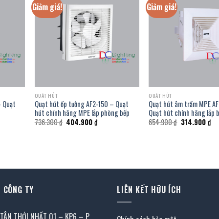
Giảm giá!
Giảm giá!
QUẠT HÚT
QUẠT HÚT
– Quạt
Quạt hút ốp tường AF2-150 – Quạt
Quạt hút âm trầm MPE A
hút chính hãng MPE lắp phòng bếp
Quạt hút chính hãng lắp 
Giá
Giá
Giá
Gi
736.300
₫
404.900
₫
654.900
₫
314.900
₫
gốc
hiện
gốc
hiệ
là:
tại
là:
tại
736.300 ₫.
là:
654.900 ₫.
là:
00 ₫.
404.900 ₫.
31
 CÔNG TY
LIÊN KẾT HỮU ÍCH
 TÂN THỚI NHẤT 01 – KP6 – P.