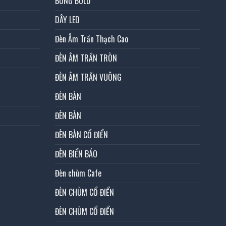
BÓNG BULD
DÂY LED
Đèn Âm Trần Thạch Cao
ĐÈN ÂM TRẦN TRÒN
ĐÈN ÂM TRẦN VUÔNG
ĐÈN BÀN
ĐÈN BÀN
ĐÈN BÀN CỔ ĐIỂN
ĐÈN BIỂN BÁO
Đèn chùm Cafe
ĐÈN CHÙM CỔ ĐIỂN
ĐÈN CHÙM CỔ ĐIỂN