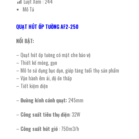
Lượt Xem :
244
Mô Tả
QUẠT HÚT ỐP TƯỜNG AF2-250
NỔI BẬT:
– Quạt hút ốp tường có mặt che bảo vệ
– Thiết kế mỏng, gọn
– Mô tơ sử dụng bạc đạn, giúp tăng tuổi thọ sản phẩm
– Vận hành êm ái, độ ồn thấp
– Tiết kiệm điện
–
Đường kính cánh quạt:
245mm
–
Công suất tiêu thụ điện
: 32W
–
Công suất hút gió
: 750m3/h