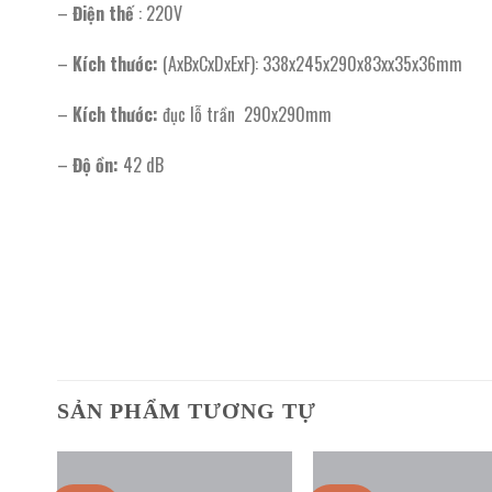
–
Điện thế
: 220V
–
Kích thước:
(AxBxCxDxExF): 338x245x290x83xx35x36mm
–
Kích thước:
đục lỗ trần 290x290mm
–
Độ ồn:
42 dB
SẢN PHẨM TƯƠNG TỰ