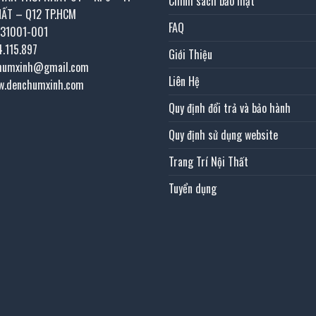
Chính sách bảo mật
HẤT – Q12 TP.HCM
FAQ
031001-001
4.115.897
Giới Thiệu
chumxinh@gmail.com
Liên Hệ
w.denchumxinh.com
Quy định đổi trả và bảo hành
Quy định sử dụng website
Trang Trí Nội Thất
Tuyển dụng