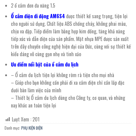
2 ổ cắm đơn đa năng 1.5
Ổ cắm điện di động AM6S4
được thiết kế sang trọng, tiện lợi
cho người sử dụng. Chất liệu ABS chống cháy, không phai màu,
chịu va đập. Tiếp điểm làm bằng hợp kim đồng, tăng khả năng
tiếp xúc và dẫn điện của sản phẩm. Mặt nhựa MPE được sản xuất
trên dây chuyền công nghệ hiện đại của Đức, cùng với sự thiết kế
kiểu dáng vô cùng gọn nhẹ và tinh xảo
Ưu điểm nổi bật của ổ cắm du lịch
– Ổ cắm du lịch tiện lợi không rờm rà tiện cho mọi nhà
– Giúp cho bạn không cần phải đi xa cắm điện chỉ cần lắp đặc
dưới bàn làm việc của mình
– Thiết bị Ổ cắm du lịch dùng cho Công ty, cơ quan, và những
nay khác an toàn tiện lợi
Lượt Xem :
201
Danh mục:
PHỤ KIỆN ĐIỆN