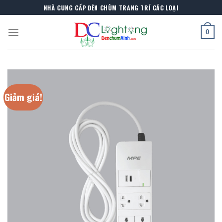
Skip
NHÀ CUNG CẤP ĐÈN CHÙM TRANG TRÍ CÁC LOẠI
to
content
0
Giảm giá!