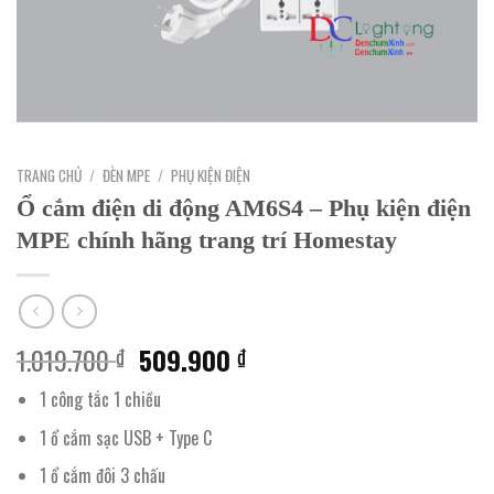
TRANG CHỦ
/
ĐÈN MPE
/
PHỤ KIỆN ĐIỆN
Ổ cắm điện di động AM6S4 – Phụ kiện điện
MPE chính hãng trang trí Homestay
Giá
Giá
1.019.700
509.900
₫
₫
gốc
hiện
1 công tắc 1 chiều
là:
tại
1.019.700 ₫.
là:
1 ổ cắm sạc USB + Type C
509.900 ₫.
1 ổ cắm đôi 3 chấu