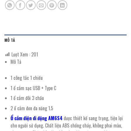
MÔ TẢ
Lượt Xem :
201
Mô Tả
1 công tắc 1 chiều
1 ổ cắm sạc USB + Type C
1 ổ cắm đôi 3 chấu
2 ổ cắm đơn đa năng 1.5
Ổ cắm điện di động AM6S4
được thiết kế sang trọng, tiện lợi
cho người sử dụng. Chất liệu ABS chống cháy, không phai màu,