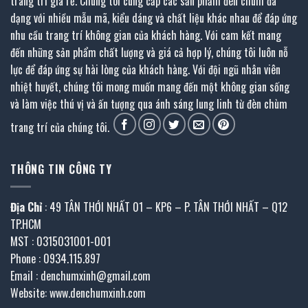
trang trí giá rẻ. Chúng tôi cung cấp các sản phẩm đèn chùm đa
dạng với nhiều mẫu mã, kiểu dáng và chất liệu khác nhau để đáp ứng
nhu cầu trang trí không gian của khách hàng. Với cam kết mang
đến những sản phẩm chất lượng và giá cả hợp lý, chúng tôi luôn nỗ
lực để đáp ứng sự hài lòng của khách hàng. Với đội ngũ nhân viên
nhiệt huyết, chúng tôi mong muốn mang đến một không gian sống
và làm việc thú vị và ấn tượng qua ánh sáng lung linh từ đèn chùm
trang trí của chúng tôi.
THÔNG TIN CÔNG TY
Địa Chỉ
: 49 TÂN THỚI NHẤT 01 – KP6 – P. TÂN THỚI NHẤT – Q12
TP.HCM
MST : 0315031001-001
Phone : 0934.115.897
Email : denchumxinh@gmail.com
Website: www.denchumxinh.com