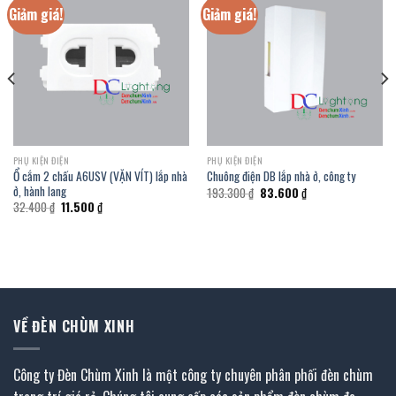
Giảm giá!
Giảm giá!
PHỤ KIỆN ĐIỆN
PHỤ KIỆN ĐIỆN
Ổ cắm 2 chấu A6USV (VẶN VÍT) lắp nhà
Chuông điện DB lắp nhà ở, công ty
ở, hành lang
Giá
Giá
193.300
₫
83.600
₫
gốc
hiện
Giá
Giá
32.400
₫
11.500
₫
là:
tại
gốc
hiện
193.300 ₫.
là:
là:
tại
83.600 ₫.
32.400 ₫.
là:
11.500 ₫.
VỀ ĐÈN CHÙM XINH
Công ty Đèn Chùm Xinh là một công ty chuyên phân phối đèn chùm