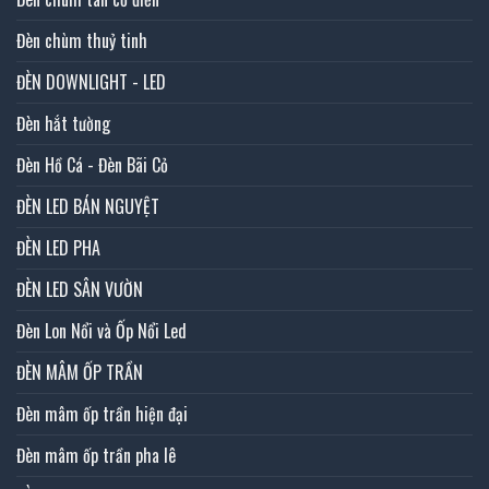
Đèn chùm thuỷ tinh
ĐÈN DOWNLIGHT - LED
Đèn hắt tường
Đèn Hồ Cá - Đèn Bãi Cỏ
ĐÈN LED BÁN NGUYỆT
ĐÈN LED PHA
ĐÈN LED SÂN VƯỜN
Đèn Lon Nổi và Ốp Nổi Led
ĐÈN MÂM ỐP TRẦN
Đèn mâm ốp trần hiện đại
Đèn mâm ốp trần pha lê