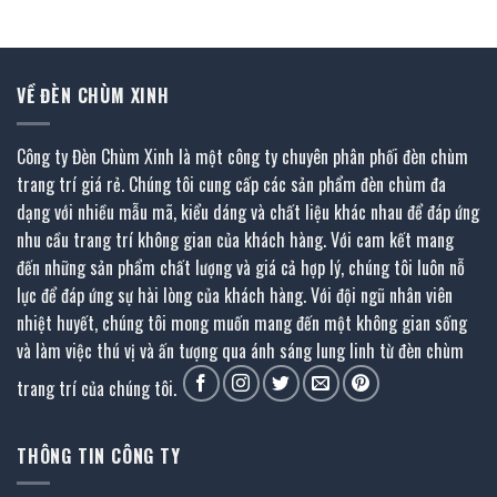
2.250.000 ₫.
3.380.000 ₫.
là:
1.690.000 ₫.
VỀ ĐÈN CHÙM XINH
Công ty Đèn Chùm Xinh là một công ty chuyên phân phối đèn chùm
trang trí giá rẻ. Chúng tôi cung cấp các sản phẩm đèn chùm đa
dạng với nhiều mẫu mã, kiểu dáng và chất liệu khác nhau để đáp ứng
nhu cầu trang trí không gian của khách hàng. Với cam kết mang
đến những sản phẩm chất lượng và giá cả hợp lý, chúng tôi luôn nỗ
lực để đáp ứng sự hài lòng của khách hàng. Với đội ngũ nhân viên
nhiệt huyết, chúng tôi mong muốn mang đến một không gian sống
và làm việc thú vị và ấn tượng qua ánh sáng lung linh từ đèn chùm
trang trí của chúng tôi.
THÔNG TIN CÔNG TY