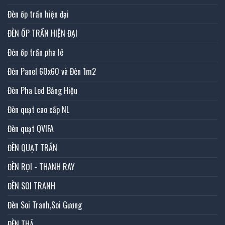
Đèn ốp trần hiện đại
ĐÈN ỐP TRẦN HIỆN ĐẠI
Đèn ốp trần pha lê
Đèn Panel 60x60 và Đèn 1m2
Đèn Pha Led Bảng Hiệu
Đèn quạt cao cấp NL
Đèn quạt QVIFA
ĐÈN QUẠT TRẦN
ĐÈN RỌI - THANH RAY
ĐÈN SOI TRANH
Đèn Soi Tranh,Soi Gương
ĐÈN THẢ