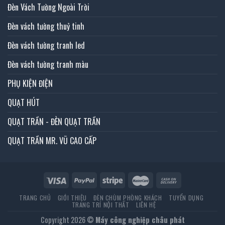
Đèn Vách Tường Ngoài Trời
Đèn vách tường thuỷ tinh
Đèn vách tường tranh led
Đèn vách tường tranh màu
PHỤ KIỆN ĐIỆN
QUẠT HÚT
QUẠT TRẦN - ĐÈN QUẠT TRẦN
QUẠT TRẦN MR. VŨ CAO CẤP
TRANG CHỦ
GIỚI THIỆU
ĐÈN CHÙM PHÒNG KHÁCH
TUYỂN DỤNG
TRANG TRÍ NỘI THẤT
LIÊN HỆ
Copyright 2026 ©
Máy công nghiệp châu phát