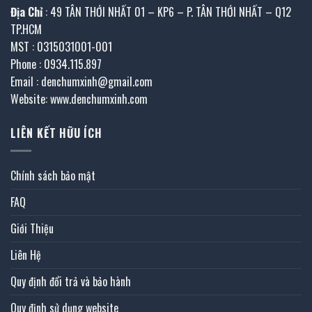
Địa Chỉ
: 49 TÂN THỚI NHẤT 01 – KP6 – P. TÂN THỚI NHẤT – Q12
TP.HCM
MST : 0315031001-001
Phone : 0934.115.897
Email : denchumxinh@gmail.com
Website: www.denchumxinh.com
LIÊN KẾT HỮU ÍCH
Chính sách bảo mật
FAQ
Giới Thiệu
Liên Hệ
Quy định đổi trả và bảo hành
Quy định sử dụng website