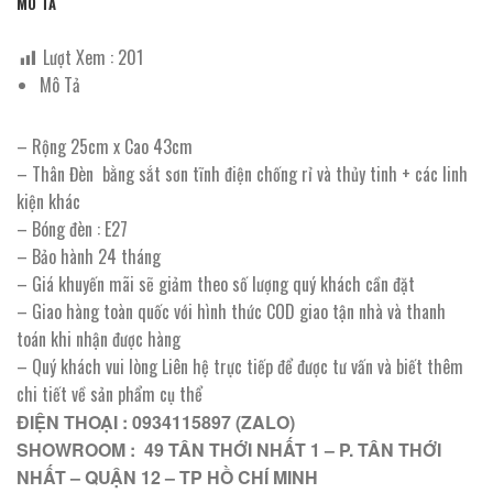
MÔ TẢ
Lượt Xem :
201
Mô Tả
– Rộng 25cm x Cao 43cm
– Thân Đèn bằng sắt sơn tĩnh điện chống rỉ và thủy tinh + các linh
kiện khác
– Bóng đèn : E27
– Bảo hành 24 tháng
– Giá khuyến mãi sẽ giảm theo số lượng quý khách cần đặt
– Giao hàng toàn quốc với hình thức COD giao tận nhà và thanh
toán khi nhận được hàng
– Quý khách vui lòng Liên hệ trực tiếp để được tư vấn và biết thêm
chi tiết về sản phẩm cụ thể
ĐIỆN THOẠI : 0934115897 (ZALO)
SHOWROOM : 49 TÂN THỚI NHẤT 1 – P. TÂN THỚI
NHẤT – QUẬN 12 – TP HỒ CHÍ MINH