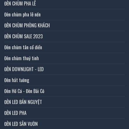
ĐÈN CHÙM PHA LÊ
Đèn chùm pha lê nến
ĐÈN CHÙM PHÒNG KHÁCH
ĐÈN CHÙM SALE 2023
Đèn chùm tân cổ điển
Đèn chùm thuỷ tinh
ĐÈN DOWNLIGHT - LED
Đèn hắt tường
Đèn Hồ Cá - Đèn Bãi Cỏ
ĐÈN LED BÁN NGUYỆT
ĐÈN LED PHA
ĐÈN LED SÂN VƯỜN