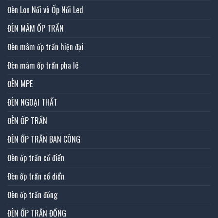
Đèn Lon Nổi và Ốp Nổi Led
ĐÈN MÂM ỐP TRẦN
Đèn mâm ốp trần hiện đại
Đèn mâm ốp trần pha lê
ĐÈN MPE
ĐÈN NGOẠI THẤT
ĐÈN ỐP TRẦN
ĐÈN ỐP TRẦN BAN CÔNG
Đèn ốp trần cổ điển
Đèn ốp trần cổ điển
Đèn ốp trần đồng
ĐÈN ỐP TRẦN ĐỒNG