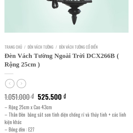
TRANG CHỦ
/
ĐÈN VÁCH TƯỜNG
/
ĐÈN VÁCH TƯỜNG CỔ ĐIỂN
Đèn Vách Tường Ngoài Trời DCX266B (
Rộng 25cm )
Giá
Giá
1.051.000
525.500
₫
₫
gốc
hiện
– Rộng 25cm x Cao 43cm
là:
tại
– Thân Đèn bằng sắt sơn tĩnh điện chống rỉ và thủy tinh + các linh
1.051.000 ₫.
là:
kiện khác
525.500 ₫.
– Bóng đèn : E27