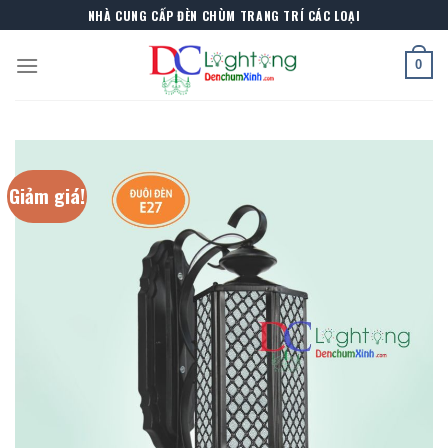
Skip
NHÀ CUNG CẤP ĐÈN CHÙM TRANG TRÍ CÁC LOẠI
to
content
0
Giảm giá!