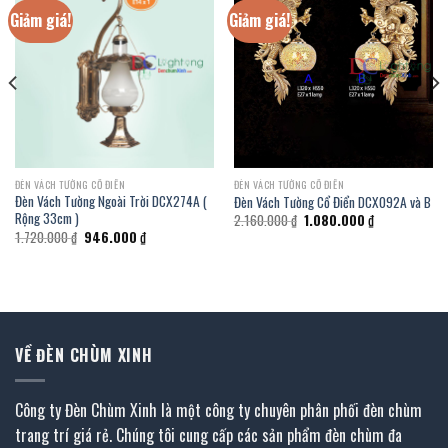
Giảm giá!
Giảm giá!
ĐÈN VÁCH TƯỜNG CỔ ĐIỂN
ĐÈN VÁCH TƯỜNG CỔ ĐIỂN
Đèn Vách Tường Ngoài Trời DCX274A (
Đèn Vách Tường Cổ Điển DCX092A và B
Rộng 33cm )
Giá
Giá
2.160.000
₫
1.080.000
₫
gốc
hiện
Giá
Giá
1.720.000
₫
946.000
₫
là:
tại
gốc
hiện
2.160.000 ₫.
là:
là:
tại
1.080.000 ₫.
1.720.000 ₫.
là:
946.000 ₫.
VỀ ĐÈN CHÙM XINH
Công ty Đèn Chùm Xinh là một công ty chuyên phân phối đèn chùm
trang trí giá rẻ. Chúng tôi cung cấp các sản phẩm đèn chùm đa