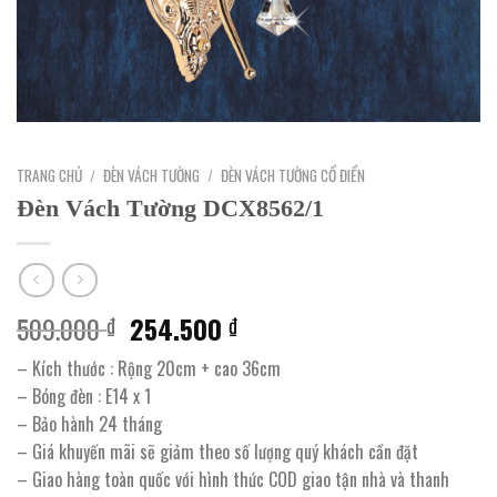
TRANG CHỦ
/
ĐÈN VÁCH TƯỜNG
/
ĐÈN VÁCH TƯỜNG CỔ ĐIỂN
Đèn Vách Tường DCX8562/1
Giá
Giá
509.000
254.500
₫
₫
gốc
hiện
– Kích thước : Rộng 20cm + cao 36cm
là:
tại
– Bóng đèn : E14 x 1
509.000 ₫.
là:
– Bảo hành 24 tháng
254.500 ₫.
– Giá khuyến mãi sẽ giảm theo số lượng quý khách cần đặt
– Giao hàng toàn quốc với hình thức COD giao tận nhà và thanh