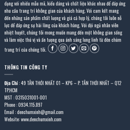
dạng với nhiều mẫu mã, kiểu dáng và chất liệu khác nhau để đáp ứng
nhu cầu trang trí không gian của khách hàng. Với cam kết mang
đến những sản phẩm chất lượng và giá cả hợp lý, chúng tôi luôn nỗ
lực để đáp ứng sự hài lòng của khách hàng. Với đội ngũ nhân viên
nhiệt huyết, chúng tôi mong muốn mang đến một không gian sống
và làm việc thú vị và ấn tượng qua ánh sáng lung linh từ đèn chùm
trang trí của chúng tôi.
THÔNG TIN CÔNG TY
Địa Chỉ
: 49 TÂN THỚI NHẤT 01 – KP6 – P. TÂN THỚI NHẤT – Q12
TP.HCM
MST : 0315031001-001
Phone : 0934.115.897
Email : denchumxinh@gmail.com
Website: www.denchumxinh.com