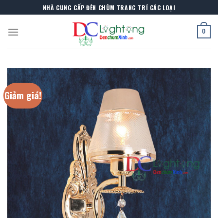
Skip
NHÀ CUNG CẤP ĐÈN CHÙM TRANG TRÍ CÁC LOẠI
to
content
0
Giảm giá!