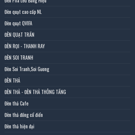
Đèn Pha Led Bảng Hiệu
Đèn quạt cao cấp NL
Đèn quạt QVIFA
ĐÈN QUẠT TRẦN
ĐÈN RỌI - THANH RAY
ĐÈN SOI TRANH
Đèn Soi Tranh,Soi Gương
ĐÈN THẢ
ĐÈN THẢ - ĐÈN THẢ THÔNG TẦNG
Đèn thả Cafe
Đèn thả đồng cổ điển
Đèn thả hiện đại