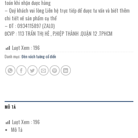
toán khi nhận được hàng
– Quý khách vui lòng Liên hệ trực tiếp để được tư vấn và biết thêm
chi tiết về sản phẩm cụ thể
– ĐT : 0934115897 (ZALO)
ĐCVP : 113 TRẦN THỊ HÈ , P.HIỆP THÀNH .QUẬN 12 .TPHCM
Lượt Xem :
196
Danh mục:
Đèn vách tường cổ điển
MÔ TẢ
Lượt Xem :
196
Mô Tả