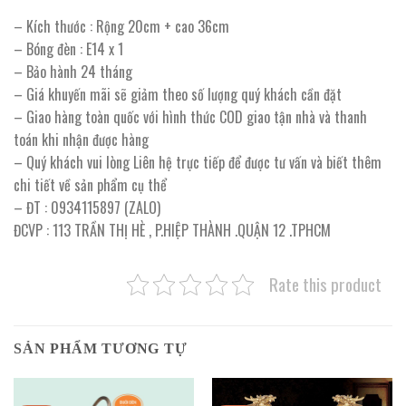
– Kích thước : Rộng 20cm + cao 36cm
– Bóng đèn : E14 x 1
– Bảo hành 24 tháng
– Giá khuyến mãi sẽ giảm theo số lượng quý khách cần đặt
– Giao hàng toàn quốc với hình thức COD giao tận nhà và thanh
toán khi nhận được hàng
– Quý khách vui lòng Liên hệ trực tiếp để được tư vấn và biết thêm
chi tiết về sản phẩm cụ thể
– ĐT : 0934115897 (ZALO)
ĐCVP : 113 TRẦN THỊ HÈ , P.HIỆP THÀNH .QUẬN 12 .TPHCM
Rate this product
SẢN PHẨM TƯƠNG TỰ