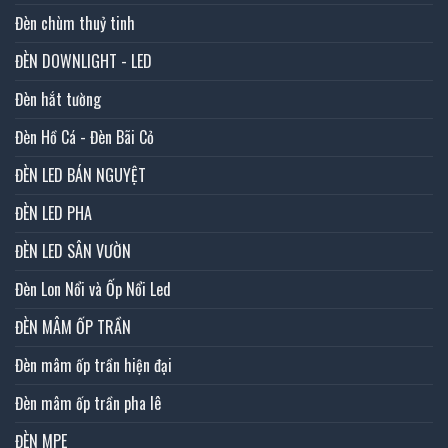
Đèn chùm thuỷ tinh
ĐÈN DOWNLIGHT - LED
Đèn hắt tường
Đèn Hồ Cá - Đèn Bãi Cỏ
ĐÈN LED BÁN NGUYỆT
ĐÈN LED PHA
ĐÈN LED SÂN VƯỜN
Đèn Lon Nổi và Ốp Nổi Led
ĐÈN MÂM ỐP TRẦN
Đèn mâm ốp trần hiện đại
Đèn mâm ốp trần pha lê
ĐÈN MPE