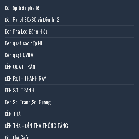
Đèn ốp trần pha lê
Đèn Panel 60x60 và Đèn 1m2
Đèn Pha Led Bảng Hiệu
Đèn quạt cao cấp NL
Đèn quạt QVIFA
ĐÈN QUẠT TRẦN
ĐÈN RỌI - THANH RAY
ĐÈN SOI TRANH
Đèn Soi Tranh,Soi Gương
ĐÈN THẢ
ĐÈN THẢ - ĐÈN THẢ THÔNG TẦNG
Đèn thả Cafe