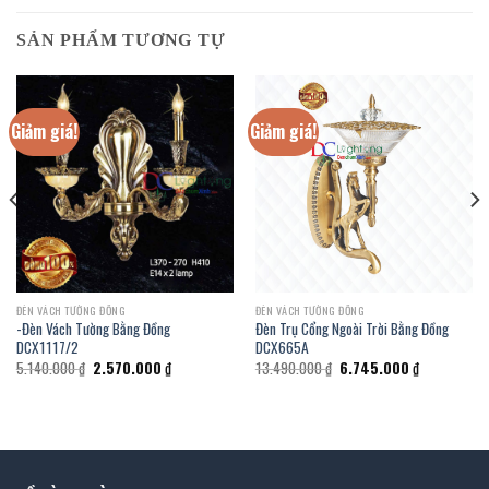
SẢN PHẨM TƯƠNG TỰ
Giảm giá!
Giảm giá!
ĐÈN VÁCH TƯỜNG ĐỒNG
ĐÈN VÁCH TƯỜNG ĐỒNG
-Đèn Vách Tường Bằng Đồng
Đèn Trụ Cổng Ngoài Trời Bằng Đồng
DCX1117/2
DCX665A
Giá
Giá
Giá
Giá
5.140.000
₫
2.570.000
₫
13.490.000
₫
6.745.000
₫
gốc
hiện
gốc
hiện
là:
tại
là:
tại
5.140.000 ₫.
là:
13.490.000 ₫.
là:
.
2.570.000 ₫.
6.745.000 ₫