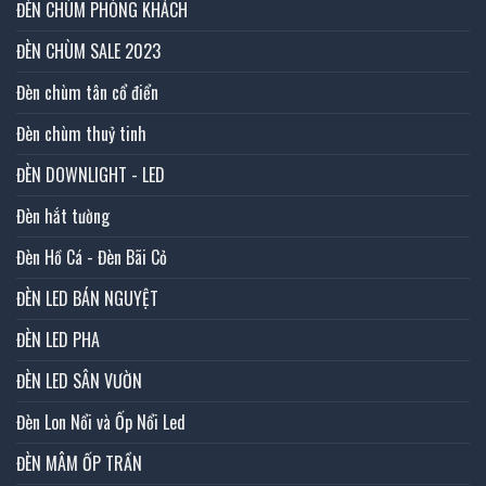
ĐÈN CHÙM PHÒNG KHÁCH
ĐÈN CHÙM SALE 2023
Đèn chùm tân cổ điển
Đèn chùm thuỷ tinh
ĐÈN DOWNLIGHT - LED
Đèn hắt tường
Đèn Hồ Cá - Đèn Bãi Cỏ
ĐÈN LED BÁN NGUYỆT
ĐÈN LED PHA
ĐÈN LED SÂN VƯỜN
Đèn Lon Nổi và Ốp Nổi Led
ĐÈN MÂM ỐP TRẦN