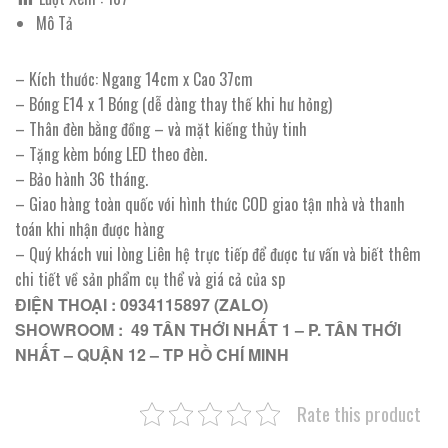
Mô Tả
– Kích thước: Ngang 14cm x Cao 37cm
– Bóng E14 x 1 Bóng (dễ dàng thay thế khi hư hỏng)
– Thân đèn bằng đồng – và mặt kiếng thủy tinh
– Tặng kèm bóng LED theo đèn.
– Bảo hành 36 tháng.
– Giao hàng toàn quốc với hình thức COD giao tận nhà và thanh
toán khi nhận được hàng
– Quý khách vui lòng Liên hệ trực tiếp để được tư vấn và biết thêm
chi tiết về sản phẩm cụ thể và giá cả của sp
ĐIỆN THOẠI : 0934115897 (ZALO)
SHOWROOM : 49 TÂN THỚI NHẤT 1 – P. TÂN THỚI
NHẤT – QUẬN 12 – TP HỒ CHÍ MINH
Rate this product