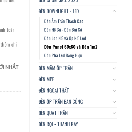
nhựa dẻo
ĐÈN DOWNLIGHT - LED
Đèn Âm Trần Thạch Cao
anh toán
Đèn Hồ Cá - Đèn Bãi Cỏ
Đèn Lon Nổi và Ốp Nổi Led
t thêm chi
Đèn Panel 60x60 và Đèn 1m2
Đèn Pha Led Bảng Hiệu
ỚI NHẤT
ĐÈN MÂM ỐP TRẦN
ĐÈN MPE
ĐÈN NGOẠI THẤT
ĐÈN ỐP TRẦN BAN CÔNG
ĐÈN QUẠT TRẦN
ĐÈN RỌI - THANH RAY