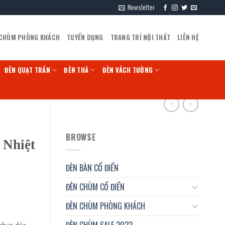
Newsletter
 CHÙM PHÒNG KHÁCH
TUYỂN DỤNG
TRANG TRÍ NỘI THẤT
LIÊN HỆ
ĐÈN QUẠT TRẦN
ĐÈN THẢ
ĐÈN VÁCH TƯỜNG
BROWSE
 Nhiệt
ĐÈN BÀN CỔ ĐIỂN
ĐÈN CHÙM CỔ ĐIỂN
ĐÈN CHÙM PHÒNG KHÁCH
ĐÈN CHÙM SALE 2023