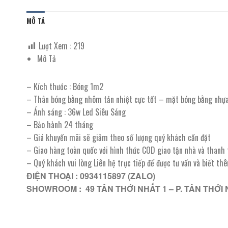
MÔ TẢ
Lượt Xem :
219
Mô Tả
– Kích thước : Bóng 1m2
– Thân bóng bằng nhôm tản nhiệt cực tốt – mặt bóng bằng nhự
– Ánh sáng : 36w Led Siêu Sáng
– Bảo hành 24 tháng
– Giá khuyến mãi sẽ giảm theo số lượng quý khách cần đặt
– Giao hàng toàn quốc với hình thức COD giao tận nhà và thanh
– Quý khách vui lòng Liên hệ trực tiếp để được tư vấn và biết th
ĐIỆN THOẠI : 0934115897 (ZALO)
SHOWROOM : 49 TÂN THỚI NHẤT 1 – P. TÂN THỚI 