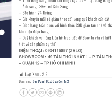
– Thân bóng bằng nhôm tản nhiệt cực tốt – mặt bóng bằng 
331.000 ₫.
là:
– Ánh sáng : 36w Led Siêu Sáng
182.050 ₫.
– Bảo hành 24 tháng
– Giá khuyến mãi sẽ giảm theo số lượng quý khách cần đặt
– Giao hàng toàn quốc với hình thức COD giao tận nhà và th
khi nhận được hàng
– Quý khách vui lòng Liên hệ trực tiếp để được tư vấn và biế
tiết về sản phẩm cụ thể
ĐIỆN THOẠI : 0934115897 (ZALO)
SHOWROOM : 49 TÂN THỚI NHẤT 1 – P. TÂN TH
– QUẬN 12 – TP HỒ CHÍ MINH
Lượt Xem :
219
Danh mục:
Đèn Panel 60x60 và Đèn 1m2