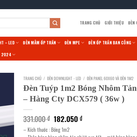
TRANG CHỦ
GIỚI THIỆU
ĐÈN
HT – LED
ĐÈN MÂM ỐP TRẦN
ĐÈN MPE
ĐÈN ỐP TRẦN BAN CÔNG
Í 2024
TRANG CHỦ
/
ĐÈN DOWNLIGHT - LED
/
ĐÈN PANEL 60X60 VÀ ĐÈN 1M2
Đèn Tuýp 1m2 Bóng Nhôm Tản
– Hàng Cty DCX579 ( 36w )
Giá
Giá
331.000
182.050
₫
₫
gốc
hiện
– Kích thước : Bóng 1m2
là:
tại