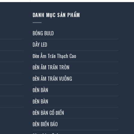
DANH MỤC SẢN PHẨM
BÓNG BULD
DÂY LED
Đèn Âm Trần Thạch Cao
ĐÈN ÂM TRẦN TRÒN
ĐÈN ÂM TRẦN VUÔNG
ĐÈN BÀN
ĐÈN BÀN
ĐÈN BÀN CỔ ĐIỂN
ĐÈN BIỂN BÁO