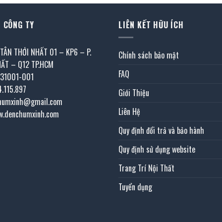
 CÔNG TY
LIÊN KẾT HỮU ÍCH
 TÂN THỚI NHẤT 01 – KP6 – P.
Chính sách bảo mật
HẤT – Q12 TP.HCM
FAQ
031001-001
4.115.897
Giới Thiệu
chumxinh@gmail.com
Liên Hệ
w.denchumxinh.com
Quy định đổi trả và bảo hành
Quy định sử dụng website
Trang Trí Nội Thất
Tuyển dụng