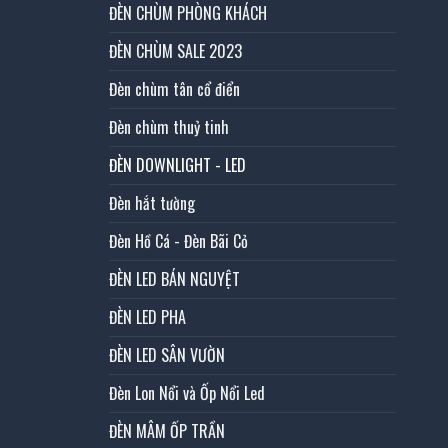
ĐÈN CHÙM PHÒNG KHÁCH
ĐÈN CHÙM SALE 2023
Đèn chùm tân cổ điển
Đèn chùm thuỷ tinh
ĐÈN DOWNLIGHT - LED
Đèn hắt tường
Đèn Hồ Cá - Đèn Bãi Cỏ
ĐÈN LED BÁN NGUYỆT
ĐÈN LED PHA
ĐÈN LED SÂN VƯỜN
Đèn Lon Nổi và Ốp Nổi Led
ĐÈN MÂM ỐP TRẦN