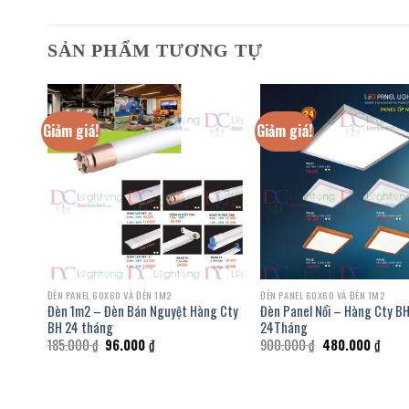
SẢN PHẨM TƯƠNG TỰ
Giảm giá!
Giảm giá!
ĐÈN PANEL 60X60 VÀ ĐÈN 1M2
ĐÈN PANEL 60X60 VÀ ĐÈN 1M2
BH 24
Đèn 1m2 – Đèn Bán Nguyệt Hàng Cty
Đèn Panel Nổi – Hàng Cty B
BH 24 tháng
24Tháng
Giá
Giá
Giá
Giá
185.000
₫
96.000
₫
900.000
₫
480.000
₫
gốc
hiện
gốc
hiện
là:
tại
là:
tại
185.000 ₫.
là:
900.000 ₫.
là:
₫.
96.000 ₫.
480.0