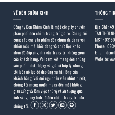
VỀ ĐÈN CHÙM XINH
THÔNG TIN
Công ty Đèn Chùm Xinh là một công ty chuyên
Địa Chỉ
: 49
phân phối đèn chùm trang trí giá rẻ. Chúng tôi
TÂN THỚI N
cung cấp các sản phẩm đèn chùm đa dạng với
MST : 0315
nhiều mẫu mã, kiểu dáng và chất liệu khác
Phone : 093
nhau để đáp ứng nhu cầu trang trí không gian
Email : den
của khách hàng. Với cam kết mang đến những
Website: ww
sản phẩm chất lượng và giá cả hợp lý, chúng
tôi luôn nỗ lực để đáp ứng sự hài lòng của
khách hàng. Với đội ngũ nhân viên nhiệt huyết,
chúng tôi mong muốn mang đến một không
gian sống và làm việc thú vị và ấn tượng qua
ánh sáng lung linh từ đèn chùm trang trí của
chúng tôi.