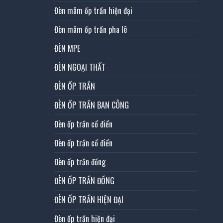
Đèn mâm ốp trần hiện đại
Đèn mâm ốp trần pha lê
ĐÈN MPE
ĐÈN NGOẠI THẤT
ĐÈN ỐP TRẦN
ĐÈN ỐP TRẦN BAN CÔNG
Đèn ốp trần cổ điển
Đèn ốp trần cổ điển
Đèn ốp trần đồng
ĐÈN ỐP TRẦN ĐỒNG
ĐÈN ỐP TRẦN HIỆN ĐẠI
Đèn ốp trần hiện đại