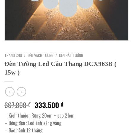
TRANG CHỦ
/
ĐÈN VÁCH TƯỜNG
/
ĐÈN HẮT TƯỜNG
Đèn Tường Led Cầu Thang DCX963B (
15w )
Giá
Giá
667.000
333.500
₫
₫
gốc
hiện
– Kích thước : Rộng 20cm + cao 21cm
là:
tại
– Bóng đèn : Led ánh sáng vàng
667.000 ₫.
là:
– Bảo hành 12 tháng