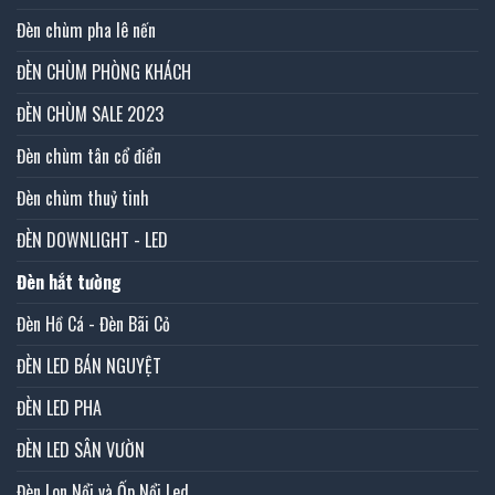
Đèn chùm pha lê nến
ĐÈN CHÙM PHÒNG KHÁCH
ĐÈN CHÙM SALE 2023
Đèn chùm tân cổ điển
Đèn chùm thuỷ tinh
ĐÈN DOWNLIGHT - LED
Đèn hắt tường
Đèn Hồ Cá - Đèn Bãi Cỏ
ĐÈN LED BÁN NGUYỆT
ĐÈN LED PHA
ĐÈN LED SÂN VƯỜN
Đèn Lon Nổi và Ốp Nổi Led