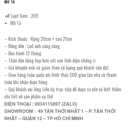
MÔ TẢ
Lượt Xem :
209
Mô Tả
– Kích thước : Rộng 20cm + cao 21cm
– Bóng đèn : Led ánh sáng vàng
– Bảo hành 12 tháng
– Thân đèn bằng hợp kim sắt sơn tĩnh điện chống rỉ
– Giá khuyến mãi sẽ giảm theo số lượng quý khách cần đặt
– Giao hàng toàn quốc với hình thức COD giao tận nhà và thanh
toán khi nhận được hàng
– Quý khách vui lòng Liên hệ trực tiếp để được tư vấn và biết thêm
chi tiết về sản phẩm cụ thể
ĐIỆN THOẠI : 0934115897 (ZALO)
SHOWROOM : 49 TÂN THỚI NHẤT 1 – P. TÂN THỚI
NHẤT – QUẬN 12 – TP HỒ CHÍ MINH