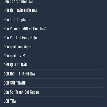
Đèn ốp trần hiện đại
ĐÈN ỐP TRẦN HIỆN ĐẠI
Đèn ốp trần pha lê
Đèn Panel 60x60 và Đèn 1m2
Đèn Pha Led Bảng Hiệu
Đèn quạt cao cấp NL
Đèn quạt QVIFA
ĐÈN QUẠT TRẦN
ĐÈN RỌI - THANH RAY
ĐÈN SOI TRANH
Đèn Soi Tranh,Soi Gương
ĐÈN THẢ