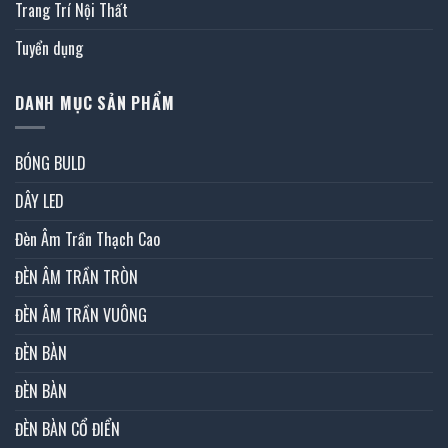
Trang Trí Nội Thất
Tuyển dụng
DANH MỤC SẢN PHẨM
BÓNG BULD
DÂY LED
Đèn Âm Trần Thạch Cao
ĐÈN ÂM TRẦN TRÒN
ĐÈN ÂM TRẦN VUÔNG
ĐÈN BÀN
ĐÈN BÀN
ĐÈN BÀN CỔ ĐIỂN