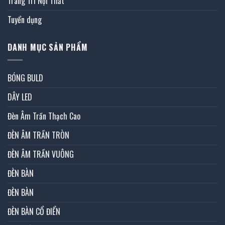
Trang Trí Nội Thất
Tuyển dụng
DANH MỤC SẢN PHẨM
BÓNG BULD
DÂY LED
Đèn Âm Trần Thạch Cao
ĐÈN ÂM TRẦN TRÒN
ĐÈN ÂM TRẦN VUÔNG
ĐÈN BÀN
ĐÈN BÀN
ĐÈN BÀN CỔ ĐIỂN