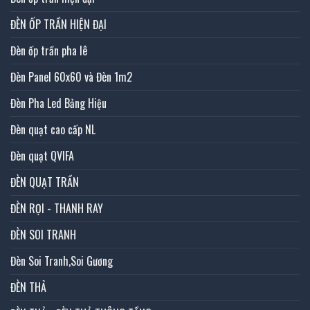
ĐÈN ỐP TRẦN HIỆN ĐẠI
Đèn ốp trần pha lê
Đèn Panel 60x60 và Đèn 1m2
Đèn Pha Led Bảng Hiệu
Đèn quạt cao cấp NL
Đèn quạt QVIFA
ĐÈN QUẠT TRẦN
ĐÈN RỌI - THANH RAY
ĐÈN SOI TRANH
Đèn Soi Tranh,Soi Gương
ĐÈN THẢ