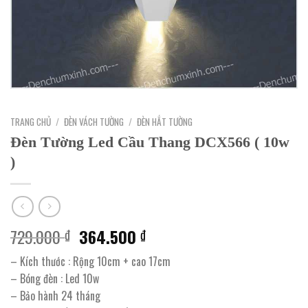
TRANG CHỦ
/
ĐÈN VÁCH TƯỜNG
/
ĐÈN HẮT TƯỜNG
Đèn Tường Led Cầu Thang DCX566 ( 10w
)
Giá
Giá
729.000
364.500
₫
₫
gốc
hiện
– Kích thước : Rộng 10cm + cao 17cm
là:
tại
– Bóng đèn : Led 10w
729.000 ₫.
là:
– Bảo hành 24 tháng
364.500 ₫.