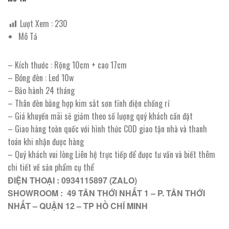
Lượt Xem :
230
Mô Tả
– Kích thước : Rộng 10cm + cao 17cm
– Bóng đèn : Led 10w
– Bảo hành 24 tháng
– Thân đèn bằng hợp kim sắt sơn tĩnh điện chống rỉ
– Giá khuyến mãi sẽ giảm theo số lượng quý khách cần đặt
– Giao hàng toàn quốc với hình thức COD giao tận nhà và thanh
toán khi nhận được hàng
– Quý khách vui lòng Liên hệ trực tiếp để được tư vấn và biết thêm
chi tiết về sản phẩm cụ thể
ĐIỆN THOẠI : 0934115897 (ZALO)
SHOWROOM : 49 TÂN THỚI NHẤT 1 – P. TÂN THỚI
NHẤT – QUẬN 12 – TP HỒ CHÍ MINH