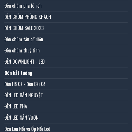
Đèn chùm pha lê nến
ĐÈN CHÙM PHÒNG KHÁCH
ĐÈN CHÙM SALE 2023
Đèn chùm tân cổ điển
Đèn chùm thuỷ tinh
ĐÈN DOWNLIGHT - LED
Đèn hắt tường
Đèn Hồ Cá - Đèn Bãi Cỏ
ĐÈN LED BÁN NGUYỆT
ĐÈN LED PHA
ĐÈN LED SÂN VƯỜN
Đèn Lon Nổi và Ốp Nổi Led