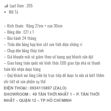
Lượt Xem :
205
Mô Tả
– Kích thước : Rộng 27cm + cao 30cm
– Bóng đèn : E27 x 1
– Bảo hành 24 tháng
– Thân đèn bằng hợp kim sắt sơn tĩnh điện chống rỉ
– Chụp đèn bằng thủy tinh
– Giá khuyến mãi sẽ giảm theo số lượng quý khách cần đặt
– Giao hàng toàn quốc với hình thức COD giao tận nhà và thanh
toán khi nhận được hàng
– Quý khách vui lòng Liên hệ trực tiếp để được tư vấn và biết thêm
chi tiết về sản phẩm cụ thể
ĐIỆN THOẠI : 0934115897 (ZALO)
SHOWROOM : 49 TÂN THỚI NHẤT 1 – P. TÂN THỚI
NHẤT – QUẬN 12 – TP HỒ CHÍ MINH