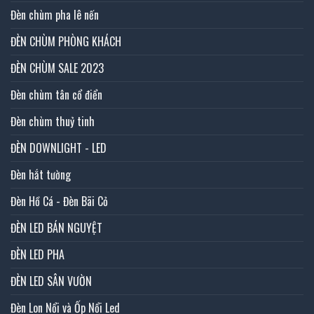
Đèn chùm pha lê nến
ĐÈN CHÙM PHÒNG KHÁCH
ĐÈN CHÙM SALE 2023
Đèn chùm tân cổ điển
Đèn chùm thuỷ tinh
ĐÈN DOWNLIGHT - LED
Đèn hắt tường
Đèn Hồ Cá - Đèn Bãi Cỏ
ĐÈN LED BÁN NGUYỆT
ĐÈN LED PHA
ĐÈN LED SÂN VƯỜN
Đèn Lon Nổi và Ốp Nổi Led