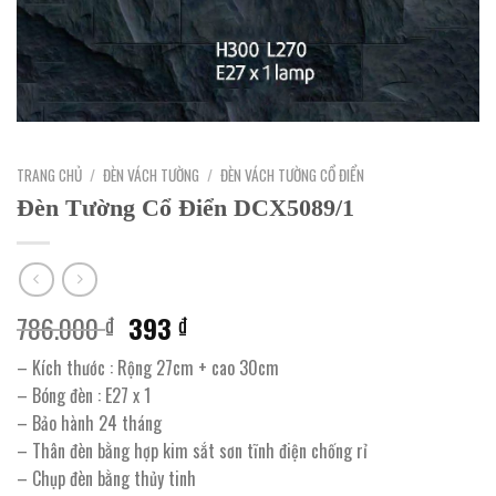
TRANG CHỦ
/
ĐÈN VÁCH TƯỜNG
/
ĐÈN VÁCH TƯỜNG CỔ ĐIỂN
Đèn Tường Cổ Điển DCX5089/1
Giá
Giá
786.000
393
₫
₫
gốc
hiện
– Kích thước : Rộng 27cm + cao 30cm
là:
tại
– Bóng đèn : E27 x 1
786.000 ₫.
là:
– Bảo hành 24 tháng
393 ₫.
– Thân đèn bằng hợp kim sắt sơn tĩnh điện chống rỉ
– Chụp đèn bằng thủy tinh