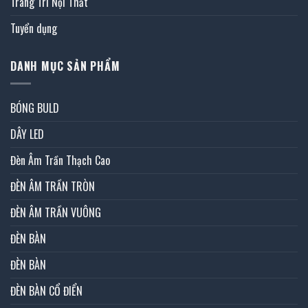
Trang Trí Nội Thất
Tuyển dụng
DANH MỤC SẢN PHẨM
BÓNG BULD
DÂY LED
Đèn Âm Trần Thạch Cao
ĐÈN ÂM TRẦN TRÒN
ĐÈN ÂM TRẦN VUÔNG
ĐÈN BÀN
ĐÈN BÀN
ĐÈN BÀN CỔ ĐIỂN