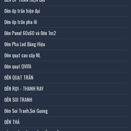
Đèn ốp trần hiện đại
Đèn ốp trần pha lê
Đèn Panel 60x60 và Đèn 1m2
Đèn Pha Led Bảng Hiệu
Đèn quạt cao cấp NL
Đèn quạt QVIFA
ĐÈN QUẠT TRẦN
ĐÈN RỌI - THANH RAY
ĐÈN SOI TRANH
Đèn Soi Tranh,Soi Gương
ĐÈN THẢ