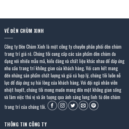
gốc
hiện
gốc
hiện
là:
tại
là:
tại
1.323.000 ₫.
là:
1.329.000 ₫.
là:
661.500 ₫.
730.000 ₫.
VỀ ĐÈN CHÙM XINH
Công ty Đèn Chùm Xinh là một công ty chuyên phân phối đèn chùm
trang trí giá rẻ. Chúng tôi cung cấp các sản phẩm đèn chùm đa
dạng với nhiều mẫu mã, kiểu dáng và chất liệu khác nhau để đáp ứng
nhu cầu trang trí không gian của khách hàng. Với cam kết mang
đến những sản phẩm chất lượng và giá cả hợp lý, chúng tôi luôn nỗ
lực để đáp ứng sự hài lòng của khách hàng. Với đội ngũ nhân viên
nhiệt huyết, chúng tôi mong muốn mang đến một không gian sống
và làm việc thú vị và ấn tượng qua ánh sáng lung linh từ đèn chùm
trang trí của chúng tôi.
THÔNG TIN CÔNG TY