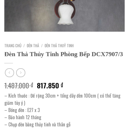
TRANG CHỦ
/
ĐÈN THẢ
/
ĐÈN THẢ THUỶ TINH
Đèn Thả Thủy Tinh Phòng Bếp DCX7907/3
Giá
Giá
1.487.000
817.850
₫
₫
gốc
hiện
– Kích thước : Đế rộng 30cm + tổng dây đèn 100cm ( có thể tăng
là:
tại
giảm tùy ý )
1.487.000 ₫.
là:
– Bóng đèn : E27 x 3
817.850 ₫.
– Bảo hành 12 tháng
– Chụp đèn bằng thủy tinh và thân gỗ