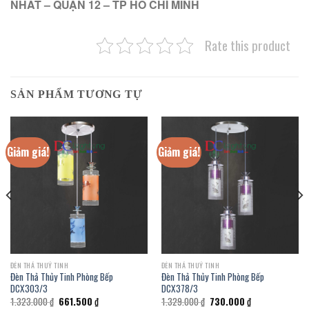
NHẤT – QUẬN 12 – TP HỒ CHÍ MINH
Rate this product
SẢN PHẨM TƯƠNG TỰ
Giảm giá!
Giảm giá!
ĐÈN THẢ THUỶ TINH
ĐÈN THẢ THUỶ TINH
Đèn Thả Thủy Tinh Phòng Bếp
Đèn Thả Thủy Tinh Phòng Bếp
DCX303/3
DCX378/3
Giá
Giá
Giá
Giá
1.323.000
₫
661.500
₫
1.329.000
₫
730.000
₫