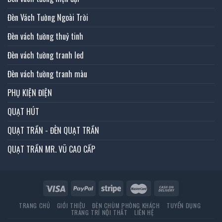
Đèn Vách Tường Ngoài Trời
Đèn vách tường thuỷ tinh
Đèn vách tường tranh led
Đèn vách tường tranh màu
PHỤ KIỆN ĐIỆN
QUẠT HÚT
QUẠT TRẦN - ĐÈN QUẠT TRẦN
QUẠT TRẦN MR. VŨ CAO CẤP
TRANG CHỦ
GIỚI THIỆU
ĐÈN CHÙM PHÒNG KHÁCH
TUYỂN DỤNG
TRANG TRÍ NỘI THẤT
LIÊN HỆ