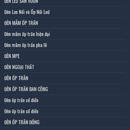
ĐÈN LED SÂN VƯỜN
Đèn Lon Nổi và Ốp Nổi Led
ĐÈN MÂM ỐP TRẦN
Đèn mâm ốp trần hiện đại
Đèn mâm ốp trần pha lê
ĐÈN MPE
ĐÈN NGOẠI THẤT
ĐÈN ỐP TRẦN
ĐÈN ỐP TRẦN BAN CÔNG
Đèn ốp trần cổ điển
Đèn ốp trần cổ điển
ĐÈN ỐP TRẦN ĐỒNG