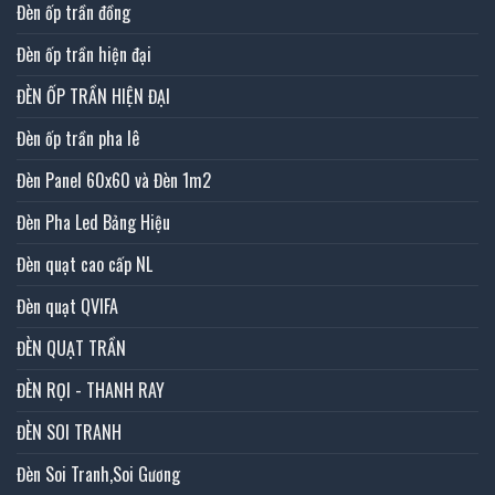
Đèn ốp trần đồng
Đèn ốp trần hiện đại
ĐÈN ỐP TRẦN HIỆN ĐẠI
Đèn ốp trần pha lê
Đèn Panel 60x60 và Đèn 1m2
Đèn Pha Led Bảng Hiệu
Đèn quạt cao cấp NL
Đèn quạt QVIFA
ĐÈN QUẠT TRẦN
ĐÈN RỌI - THANH RAY
ĐÈN SOI TRANH
Đèn Soi Tranh,Soi Gương