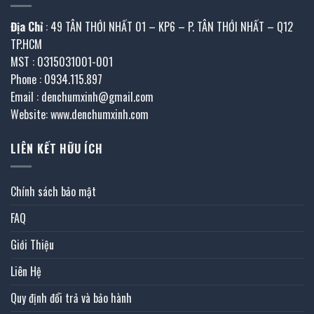
Địa Chỉ
: 49 TÂN THỚI NHẤT 01 – KP6 – P. TÂN THỚI NHẤT – Q12
TP.HCM
MST : 0315031001-001
Phone : 0934.115.897
Email : denchumxinh@gmail.com
Website: www.denchumxinh.com
LIÊN KẾT HỮU ÍCH
Chính sách bảo mật
FAQ
Giới Thiệu
Liên Hệ
Quy định đổi trả và bảo hành