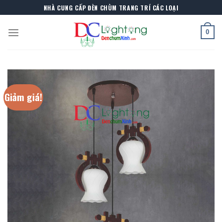
Skip
NHÀ CUNG CẤP ĐÈN CHÙM TRANG TRÍ CÁC LOẠI
to
content
0
Giảm giá!