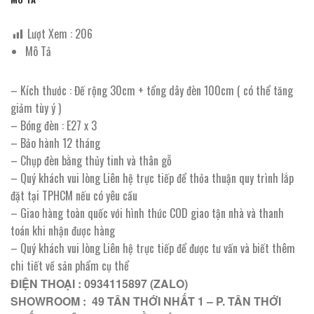
Lượt Xem :
206
Mô Tả
– Kích thước : Đế rộng 30cm + tổng dây đèn 100cm ( có thể tăng
giảm tùy ý )
– Bóng đèn : E27 x 3
– Bảo hành 12 tháng
– Chụp đèn bằng thủy tinh và thân gỗ
– Quý khách vui lòng Liên hệ trực tiếp để thỏa thuận quy trình lắp
đặt tại TPHCM nếu có yêu cầu
– Giao hàng toàn quốc với hình thức COD giao tận nhà và thanh
toán khi nhận được hàng
– Quý khách vui lòng Liên hệ trực tiếp để được tư vấn và biết thêm
chi tiết về sản phẩm cụ thể
ĐIỆN THOẠI : 0934115897 (ZALO)
SHOWROOM : 49 TÂN THỚI NHẤT 1 – P. TÂN THỚI