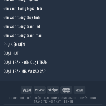
Đèn Vách Tường Ngoài Trời
Đèn vách tường thuỷ tinh
Đèn vách tường tranh led
Đèn vách tường tranh màu
PHỤ KIỆN ĐIỆN
QUẠT HÚT
QUẠT TRẦN - ĐÈN QUẠT TRẦN
QUẠT TRẦN MR. VŨ CAO CẤP
TRANG CHỦ
GIỚI THIỆU
ĐÈN CHÙM PHÒNG KHÁCH
TUYỂN DỤNG
TRANG TRÍ NỘI THẤT
LIÊN HỆ