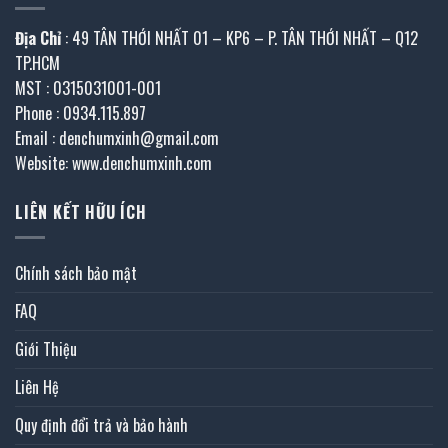
Địa Chỉ
: 49 TÂN THỚI NHẤT 01 – KP6 – P. TÂN THỚI NHẤT – Q12
TP.HCM
MST : 0315031001-001
Phone : 0934.115.897
Email : denchumxinh@gmail.com
Website: www.denchumxinh.com
LIÊN KẾT HỮU ÍCH
Chính sách bảo mật
FAQ
Giới Thiệu
Liên Hệ
Quy định đổi trả và bảo hành