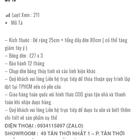
Lượt Xem :
211
Mô Tả
– Kích thước : Đế rộng 25cm + tổng dây đèn 80cm ( có thể tăng
giảm tùy ý )
– Bóng đèn : E27 x 3
– Bảo hành 12 tháng
– Chụp đèn bằng thủy tinh và các linh kiện khác
– Quý khách vui lòng Liên hệ trực tiếp để thỏa thuận quy trình lắp
đặt tại TPHCM nếu có yêu cầu
– Giao hàng toàn quốc với hình thức COD giao tận nhà và thanh
toán khi nhận được hàng
– Quý khách vui lòng Liên hệ trực tiếp để được tư vấn và biết thêm
chi tiết về sản phẩm cụ thể
ĐIỆN THOẠI : 0934115897 (ZALO)
SHOWROOM : 49 TÂN THỚI NHẤT 1 – P. TÂN THỚI