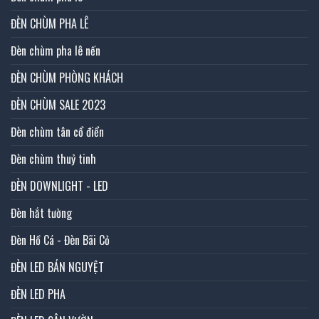
ĐÈN CHÙM PHA LÊ
Đèn chùm pha lê nến
ĐÈN CHÙM PHÒNG KHÁCH
ĐÈN CHÙM SALE 2023
Đèn chùm tân cổ điển
Đèn chùm thuỷ tinh
ĐÈN DOWNLIGHT - LED
Đèn hắt tường
Đèn Hồ Cá - Đèn Bãi Cỏ
ĐÈN LED BÁN NGUYỆT
ĐÈN LED PHA