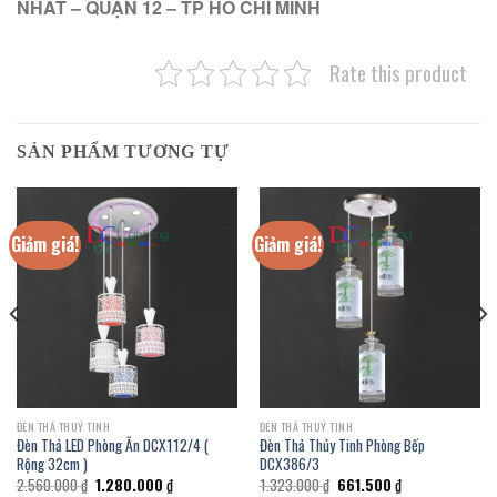
NHẤT – QUẬN 12 – TP HỒ CHÍ MINH
Rate this product
SẢN PHẨM TƯƠNG TỰ
Giảm giá!
Giảm giá!
ĐÈN THẢ THUỶ TINH
ĐÈN THẢ THUỶ TINH
Đèn Thả LED Phòng Ăn DCX112/4 (
Đèn Thả Thủy Tinh Phòng Bếp
Rộng 32cm )
DCX386/3
Giá
Giá
Giá
Giá
2.560.000
₫
1.280.000
₫
1.323.000
₫
661.500
₫