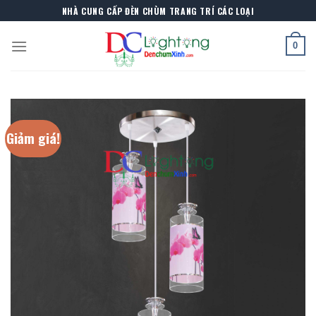
Skip
NHÀ CUNG CẤP ĐÈN CHÙM TRANG TRÍ CÁC LOẠI
to
content
0
Giảm giá!