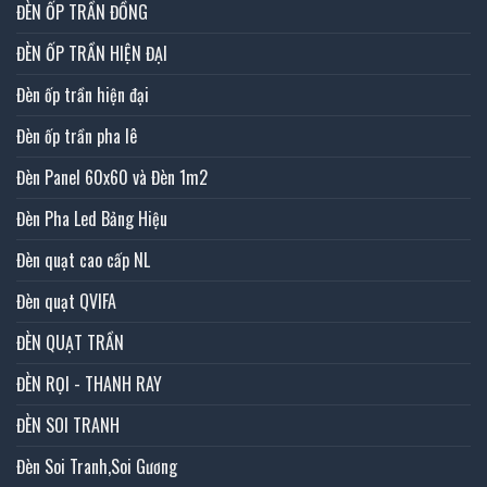
ĐÈN ỐP TRẦN ĐỒNG
ĐÈN ỐP TRẦN HIỆN ĐẠI
Đèn ốp trần hiện đại
Đèn ốp trần pha lê
Đèn Panel 60x60 và Đèn 1m2
Đèn Pha Led Bảng Hiệu
Đèn quạt cao cấp NL
Đèn quạt QVIFA
ĐÈN QUẠT TRẦN
ĐÈN RỌI - THANH RAY
ĐÈN SOI TRANH
Đèn Soi Tranh,Soi Gương