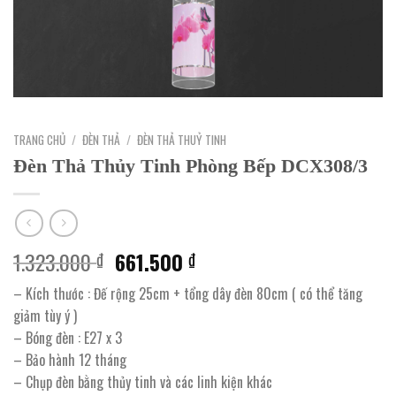
TRANG CHỦ
/
ĐÈN THẢ
/
ĐÈN THẢ THUỶ TINH
Đèn Thả Thủy Tinh Phòng Bếp DCX308/3
Giá
Giá
1.323.000
661.500
₫
₫
gốc
hiện
– Kích thước : Đế rộng 25cm + tổng dây đèn 80cm ( có thể tăng
là:
tại
giảm tùy ý )
1.323.000 ₫.
là:
– Bóng đèn : E27 x 3
661.500 ₫.
– Bảo hành 12 tháng
– Chụp đèn bằng thủy tinh và các linh kiện khác