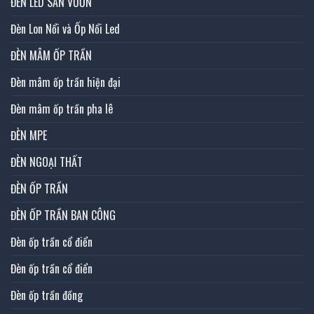
ĐÈN LED SÂN VƯỜN
Đèn Lon Nổi và Ốp Nổi Led
ĐÈN MÂM ỐP TRẦN
Đèn mâm ốp trần hiện đại
Đèn mâm ốp trần pha lê
ĐÈN MPE
ĐÈN NGOẠI THẤT
ĐÈN ỐP TRẦN
ĐÈN ỐP TRẦN BAN CÔNG
Đèn ốp trần cổ điển
Đèn ốp trần cổ điển
Đèn ốp trần đồng