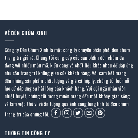
gốc
hiện
gốc
hiện
là:
tại
là:
tại
2.560.000 ₫.
là:
1.323.000 ₫.
là:
1.280.000 ₫.
661.500 ₫.
VỀ ĐÈN CHÙM XINH
Công ty Đèn Chùm Xinh là một công ty chuyên phân phối đèn chùm
trang trí giá rẻ. Chúng tôi cung cấp các sản phẩm đèn chùm đa
dạng với nhiều mẫu mã, kiểu dáng và chất liệu khác nhau để đáp ứng
nhu cầu trang trí không gian của khách hàng. Với cam kết mang
đến những sản phẩm chất lượng và giá cả hợp lý, chúng tôi luôn nỗ
lực để đáp ứng sự hài lòng của khách hàng. Với đội ngũ nhân viên
nhiệt huyết, chúng tôi mong muốn mang đến một không gian sống
và làm việc thú vị và ấn tượng qua ánh sáng lung linh từ đèn chùm
trang trí của chúng tôi.
THÔNG TIN CÔNG TY