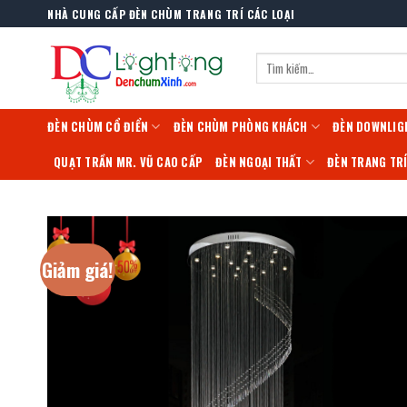
Skip
NHÀ CUNG CẤP ĐÈN CHÙM TRANG TRÍ CÁC LOẠI
to
content
Tìm
kiếm:
ĐÈN CHÙM CỔ ĐIỂN
ĐÈN CHÙM PHÒNG KHÁCH
ĐÈN DOWNLIG
QUẠT TRẦN MR. VŨ CAO CẤP
ĐÈN NGOẠI THẤT
ĐÈN TRANG TR
Giảm giá!