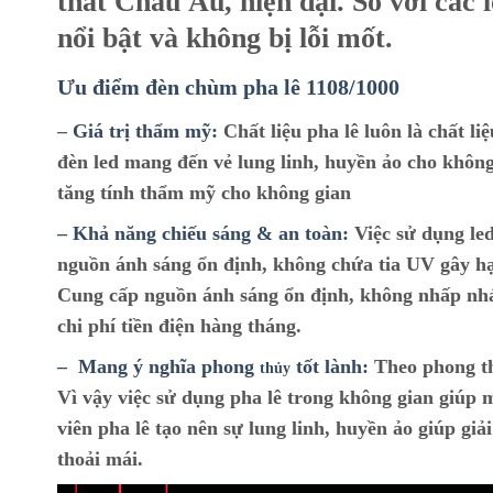
thất Châu Âu, hiện đại. So với các 
nổi bật và không bị lỗi mốt.
Ưu điểm đèn chùm pha lê
1108/1000
–
Giá trị thẩm mỹ:
Chất liệu pha lê luôn là chất l
đèn led mang đến vẻ lung linh, huyền ảo cho không
tăng tính thẩm mỹ cho không gian
– Khả năng chiếu sáng & an toàn:
Việc sử dụng led
nguồn ánh sáng ổn định, không chứa tia UV gây hạ
Cung cấp nguồn ánh sáng ổn định, không nhấp nháy,
chi phí tiền điện hàng tháng.
– Mang ý nghĩa phong
tốt lành:
Theo phong th
thủy
Vì vậy việc sử dụng pha lê trong không gian giúp
viên pha lê tạo nên sự lung linh, huyền ảo giúp giả
thoải mái.