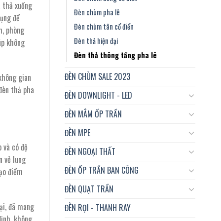
à thả xuống
Đèn chùm pha lê
dụng để
Đèn chùm tân cổ điển
h, phòng
 ₫.
Đèn thả hiện đại
úp không
Đèn thả thông tầng pha lê
ĐÈN CHÙM SALE 2023
không gian
 đèn thả pha
ĐÈN DOWNLIGHT - LED
ĐÈN MÂM ỐP TRẦN
ĐÈN MPE
p và có độ
ĐÈN NGOẠI THẤT
n vẻ lung
ĐÈN ỐP TRẦN BAN CÔNG
tạo điểm
ĐÈN QUẠT TRẦN
đại, đã mang
ĐÈN RỌI - THANH RAY
định, không