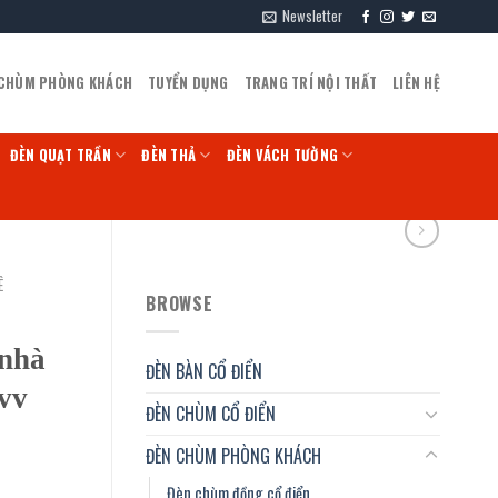
Newsletter
 CHÙM PHÒNG KHÁCH
TUYỂN DỤNG
TRANG TRÍ NỘI THẤT
LIÊN HỆ
ĐÈN QUẠT TRẦN
ĐÈN THẢ
ĐÈN VÁCH TƯỜNG
Ê
BROWSE
 nhà
ĐÈN BÀN CỔ ĐIỂN
vv
ĐÈN CHÙM CỔ ĐIỂN
ĐÈN CHÙM PHÒNG KHÁCH
Đèn chùm đồng cổ điển