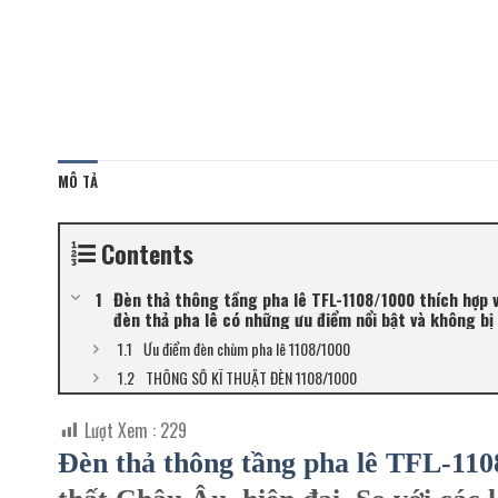
MÔ TẢ
Contents
Đèn thả thông tầng pha lê TFL-1108/1000 thích hợp vớ
đèn thả pha lê có những ưu điểm nổi bật và không bị 
Ưu điểm đèn chùm pha lê 1108/1000
THÔNG SỐ KĨ THUẬT ĐÈN 1108/1000
Lượt Xem :
229
Đèn thả thông tầng pha lê TFL-110