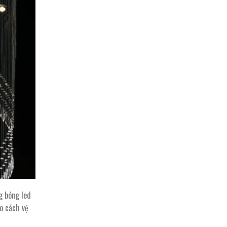
g bóng led
ào cách vệ