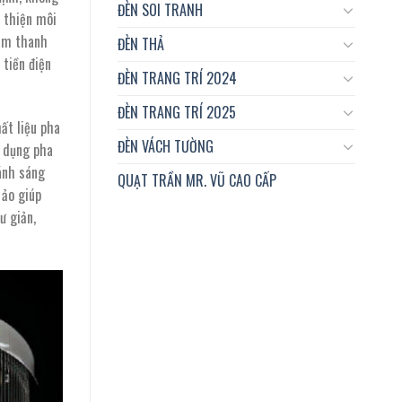
ĐÈN SOI TRANH
 thiện môi
 âm thanh
ĐÈN THẢ
 tiền điện
ĐÈN TRANG TRÍ 2024
ĐÈN TRANG TRÍ 2025
ất liệu pha
ĐÈN VÁCH TƯỜNG
ử dụng pha
ánh sáng
QUẠT TRẦN MR. VŨ CAO CẤP
 ảo giúp
ư giản,