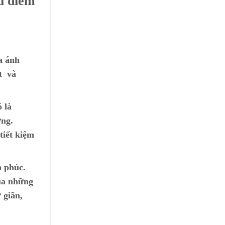
ưu điểm
ua ánh
t và
 là
ờng.
tiết kiệm
h phúc.
qua những
 giãn,