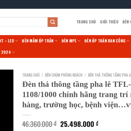
TRANG CHỦ
GIỚI THIỆU
ĐÈN
HT – LED
ĐÈN MÂM ỐP TRẦN
ĐÈN MPE
ĐÈN ỐP TRẦN BAN CÔNG
Í 2024
TRANG CHỦ
/
ĐÈN CHÙM PHÒNG KHÁCH
/
ĐÈN THẢ THÔNG TẦNG PHA L
Đèn thả thông tầng pha lê TFL-
1108/1000 chính hãng trang trí
hàng, trường học, bệnh viện…v
Giá
Giá
46.360.000
25.498.000
₫
₫
gốc
hiện