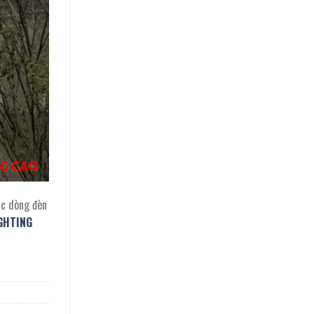
ác dòng đèn
GHTING