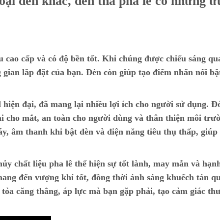
loại đèn khác, đèn thả pha lê có những 
iệu cao cấp và có độ bền tốt. Khi chúng được chiếu sáng q
 gian lắp đặt của bạn. Đèn còn giúp tạo điểm nhấn nổi bậ
 hiện đại, đã mang lại nhiều lợi ích cho người sử dụng. Đó
i cho mắt, an toàn cho người dùng và thân thiện môi trư
 âm thanh khi bật đèn và điện năng tiêu thụ thấp, giúp 
ủy chất liệu pha lê thể hiện sự tốt lành, may mắn và hạn
 mang đến vượng khí tốt, đồng thời ánh sáng khuếch tán 
i tỏa căng thẳng, áp lực mà bạn gặp phải, tạo cảm giác thư