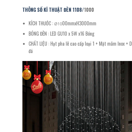
THÔNG SỐ KĨ THUẬT ĐÈN
1108
/
1000
KÍCH THƯỚC :
00mmxH3000mm
Ø10
BÓNG ĐÈN : LED GU10 x 5W x16 Bóng
CHẤT LIỆU : Hạt pha lê cao cấp loại 1 + Mặt mâm Inox + D
đá