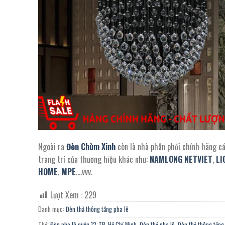
Ngoài ra
Đèn Chùm Xinh
còn là nhà phân phối chính hãng c
trang trí của thương hiệu khác như:
NAMLONG NETVIET
,
LI
HOME
,
MPE
….vvv.
Lượt Xem :
229
Danh mục:
Đèn thả thông tầng pha lê
Thẻ:
Đèn pha lê quận 12-TP. Hồ Chí Minh
,
Đèn thả pha lê
,
Đèn thả thông tầng