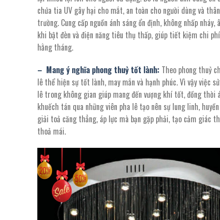
chứa tia UV gây hại cho mắt, an toàn cho người dùng và thân
trường. Cung cấp nguồn ánh sáng ổn định, không nhấp nháy,
khi bật đèn và điện năng tiêu thụ thấp, giúp tiết kiệm chi phí
hằng tháng.
– Mang ý nghĩa phong thuỷ tốt lành:
Theo phong thuỷ ch
lê thể hiện sự tốt lành, may mắn và hạnh phúc. Vì vậy việc s
lê trong không gian giúp mang đến vượng khí tốt, đồng thời 
khuếch tán qua những viên pha lê tạo nên sự lung linh, huyền
giải toả căng thẳng, áp lực mà bạn gặp phải, tạo cảm giác th
thoả mái.