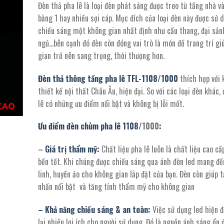
Đèn thả pha lê là loại đèn phát sáng được treo từ tầng nhà v
là:
tại
bằng 1 hay nhiều sợi cáp. Mục đích của loại đèn này được sử 
46.360.000 ₫.
là:
chiếu sáng một không gian nhất định như cầu thang, đại sản
25.498.000
ngủ…bên cạnh đó đèn còn đóng vai trò là món đồ trang trí gi
gian trở nên sang trọng, thời thượng hơn.
Đèn thả thông tầng pha lê TFL-1108/
1000
thích hợp với 
thiết kế nội thất Châu Âu, hiện đại. So với các loại đèn khác,
lê có những ưu điểm nổi bật và không bị lỗi mốt.
Ưu điểm đèn chùm pha lê
1108
/
1000
:
–
Giá trị thẩm mỹ:
Chất liệu pha lê luôn là chất liệu cao cấ
bền tốt. Khi chúng được chiếu sáng qua ánh đèn led mang đế
linh, huyền ảo cho không gian lắp đặt của bạn. Đèn còn giúp 
nhấn nổi bật và tăng tính thẩm mỹ cho không gian
– Khả năng chiếu sáng & an toàn:
Việc sử dụng led hiện 
lại nhiều lợi ích cho người sử dụng. Đó là nguồn ánh sáng ổn 