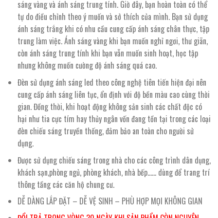
sáng vàng và ánh sáng trung tính. Giờ đây, bạn hoàn toàn có thể
tự do điều chỉnh theo ý muốn và sở thích của mình. Bạn sử dụng
ánh sáng trắng khi có nhu cầu cung cấp ánh sáng chân thực, tập
trung làm việc. Ánh sáng vàng khi bạn muốn nghỉ ngơi, thư giãn,
còn ánh sáng trung tính khi bạn vẫn muốn sinh hoạt, học tập
nhưng không muốn cường độ ánh sáng quá cao.
Đèn sử dụng ánh sáng led theo công nghệ tiên tiến hiện đại nên
cung cấp ánh sáng liên tục, ổn định với độ bền màu cao cùng thời
gian. Đồng thời, khi hoạt động không sản sinh các chất độc có
hại như tia cực tím hay thủy ngân vốn đang tồn tại trong các loại
đèn chiếu sáng truyền thống, đảm bảo an toàn cho người sử
dụng.
Được sử dụng chiếu sáng trong nhà cho các công trình dân dụng,
khách sạn,phòng ngủ, phòng khách, nhà bếp…… dùng để trang trí
thông tầng các căn hộ chung cư.
DỄ DÀNG LẮP ĐẶT – DỄ VỆ SINH – PHÙ HỢP MỌI KHÔNG GIAN
ĐỔI TRẢ TRONG VÒNG 30 NGÀY KHI SẢN PHẨM CÒN NGUYÊN