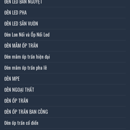
ĐÈN LED BÁN NGUYỆT
ĐÈN LED PHA
ĐÈN LED SÂN VƯỜN
Đèn Lon Nổi và Ốp Nổi Led
ĐÈN MÂM ỐP TRẦN
Đèn mâm ốp trần hiện đại
Đèn mâm ốp trần pha lê
ĐÈN MPE
ĐÈN NGOẠI THẤT
ĐÈN ỐP TRẦN
ĐÈN ỐP TRẦN BAN CÔNG
Đèn ốp trần cổ điển