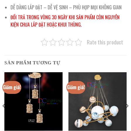
DỄ DÀNG LẮP ĐẶT – DỄ VỆ SINH – PHÙ HỢP MỌI KHÔNG GIAN
ĐỔI TRẢ TRONG VÒNG 30 NGÀY KHI SẢN PHẨM CÒN NGUYÊN
KIỆN CHƯA LẮP ĐẶT HOẶC KHUI THÙNG.
Rate this product
SẢN PHẨM TƯƠNG TỰ
Giảm giá!
Giảm giá!