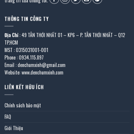
trang trí của chúng tôi.
THÔNG TIN CÔNG TY
Địa Chỉ
: 49 TÂN THỚI NHẤT 01 – KP6 – P. TÂN THỚI NHẤT – Q12
TP.HCM
MST : 0315031001-001
Phone : 0934.115.897
Email : denchumxinh@gmail.com
Website: www.denchumxinh.com
LIÊN KẾT HỮU ÍCH
Chính sách bảo mật
FAQ
Giới Thiệu