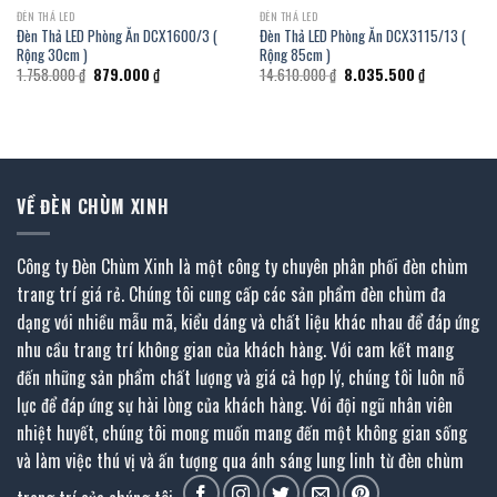
ĐÈN THẢ LED
ĐÈN THẢ LED
Đèn Thả LED Phòng Ăn DCX1600/3 (
Đèn Thả LED Phòng Ăn DCX3115/13 (
Rộng 30cm )
Rộng 85cm )
Giá
Giá
Giá
Giá
1.758.000
₫
879.000
₫
14.610.000
₫
8.035.500
₫
gốc
hiện
gốc
hiện
là:
tại
là:
tại
1.758.000 ₫.
là:
14.610.000 ₫.
là:
₫.
879.000 ₫.
8.035.500 ₫
VỀ ĐÈN CHÙM XINH
Công ty Đèn Chùm Xinh là một công ty chuyên phân phối đèn chùm
trang trí giá rẻ. Chúng tôi cung cấp các sản phẩm đèn chùm đa
dạng với nhiều mẫu mã, kiểu dáng và chất liệu khác nhau để đáp ứng
nhu cầu trang trí không gian của khách hàng. Với cam kết mang
đến những sản phẩm chất lượng và giá cả hợp lý, chúng tôi luôn nỗ
lực để đáp ứng sự hài lòng của khách hàng. Với đội ngũ nhân viên
nhiệt huyết, chúng tôi mong muốn mang đến một không gian sống
và làm việc thú vị và ấn tượng qua ánh sáng lung linh từ đèn chùm