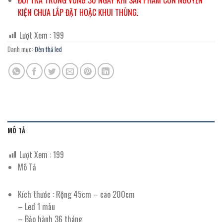
KIỆN CHƯA LẮP ĐẶT HOẶC KHUI THÙNG.
Lượt Xem :
199
Danh mục:
Đèn thả led
MÔ TẢ
Lượt Xem :
199
Mô Tả
Kích thước : Rộng 45cm – cao 200cm
– Led 1 màu
– Bảo hành 36 tháng