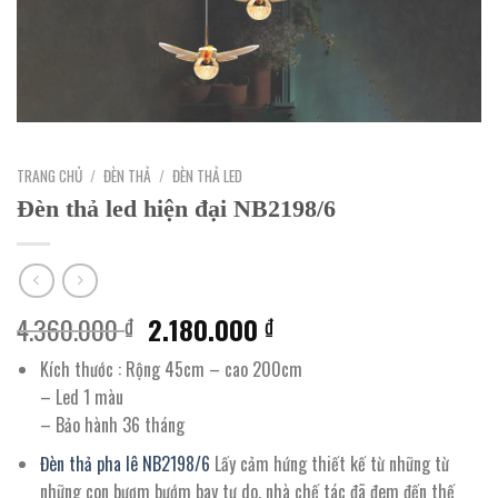
TRANG CHỦ
/
ĐÈN THẢ
/
ĐÈN THẢ LED
Đèn thả led hiện đại NB2198/6
Giá
Giá
4.360.000
2.180.000
₫
₫
gốc
hiện
Kích thước : Rộng 45cm – cao 200cm
là:
tại
– Led 1 màu
4.360.000 ₫.
là:
– Bảo hành 36 tháng
2.180.000 ₫.
Đèn thả pha lê NB2198/6
Lấy cảm hứng thiết kế từ những từ
những con bươm bướm bay tự do, nhà chế tác đã đem đến thế