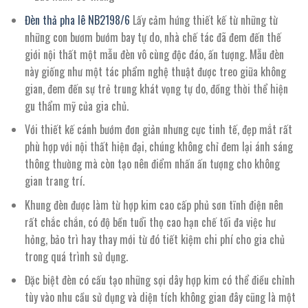
Đèn thả pha lê NB2198/6
Lấy cảm hứng thiết kế từ những từ
những con bươm bướm bay tự do, nhà chế tác đã đem đến thế
giới nội thất một mẫu đèn vô cùng độc đáo, ấn tượng. Mẫu đèn
này giống như một tác phẩm nghệ thuật được treo giữa không
gian, đem đến sự trẻ trung khát vọng tự do, đồng thời thể hiện
gu thẩm mỹ của gia chủ.
Với thiết kế cánh bướm đơn giản nhưng cực tinh tế, đẹp mắt rất
phù hợp với nội thất hiện đại, chúng không chỉ đem lại ánh sáng
thông thường mà còn tạo nên điểm nhấn ấn tượng cho không
gian trang trí.
Khung đèn được làm từ hợp kim cao cấp phủ sơn tĩnh điện nên
rất chắc chắn, có độ bền tuổi thọ cao hạn chế tối đa việc hư
hỏng, bảo trì hay thay mới từ đó tiết kiệm chi phí cho gia chủ
trong quá trình sử dụng.
Đặc biệt đèn có cấu tạo những sợi dây hợp kim có thể điều chỉnh
tùy vào nhu cầu sử dụng và diện tích không gian đây cũng là một