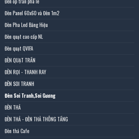
Đèn ốp trần pha lê
Đèn Panel 60x60 và Đèn 1m2
Đèn Pha Led Bảng Hiệu
Đèn quạt cao cấp NL
Đèn quạt QVIFA
ĐÈN QUẠT TRẦN
ĐÈN RỌI - THANH RAY
ĐÈN SOI TRANH
Đèn Soi Tranh,Soi Gương
ĐÈN THẢ
ĐÈN THẢ - ĐÈN THẢ THÔNG TẦNG
Đèn thả Cafe