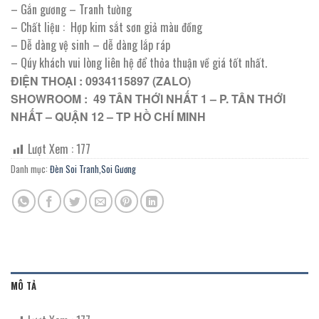
– Gắn gương – Tranh tường
– Chất liệu : Hợp kim sắt sơn giả màu đồng
– Dễ dàng vệ sinh – dễ dàng lắp ráp
– Qúy khách vui lòng liên hệ để thỏa thuận về giá tốt nhất.
ĐIỆN THOẠI : 0934115897 (ZALO)
SHOWROOM : 49 TÂN THỚI NHẤT 1 – P. TÂN THỚI
NHẤT – QUẬN 12 – TP HỒ CHÍ MINH
Lượt Xem :
177
Danh mục:
Đèn Soi Tranh,Soi Gương
MÔ TẢ