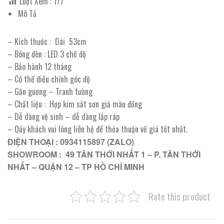
Lượt Xem :
177
Mô Tả
– Kích thước : Dài 53cm
– Bóng đèn : LED 3 chế độ
– Bảo hành 12 tháng
– Có thể điều chỉnh góc độ
– Gắn gương – Tranh tường
– Chất liệu : Hợp kim sắt sơn giả màu đồng
– Dễ dàng vệ sinh – dễ dàng lắp ráp
– Qúy khách vui lòng liên hệ để thỏa thuận về giá tốt nhất.
ĐIỆN THOẠI : 0934115897 (ZALO)
SHOWROOM : 49 TÂN THỚI NHẤT 1 – P. TÂN THỚI
NHẤT – QUẬN 12 – TP HỒ CHÍ MINH
Rate this product