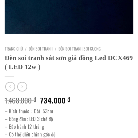
TRANG CHỦ
/
ĐÈN SOI TRANH
/
ĐÈN SOI TRANH,SOI GƯƠNG
Đèn soi tranh sắt sơn giả đồng Led DCX469
( LED 12w )
Giá
Giá
1.468.000
734.000
₫
₫
gốc
hiện
– Kích thước : Dài 53cm
là:
tại
– Bóng đèn : LED 3 chế độ
1.468.000 ₫.
là:
– Bảo hành 12 tháng
734.000 ₫.
– Có thể điều chỉnh góc độ