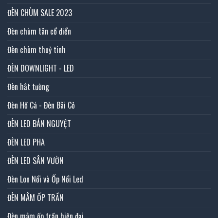
ĐÈN CHÙM SALE 2023
Đèn chùm tân cổ điển
Đèn chùm thuỷ tinh
ĐÈN DOWNLIGHT - LED
Đèn hắt tường
Đèn Hồ Cá - Đèn Bãi Cỏ
ĐÈN LED BÁN NGUYỆT
ĐÈN LED PHA
ĐÈN LED SÂN VƯỜN
Đèn Lon Nổi và Ốp Nổi Led
ĐÈN MÂM ỐP TRẦN
Đèn mâm ốp trần hiện đại