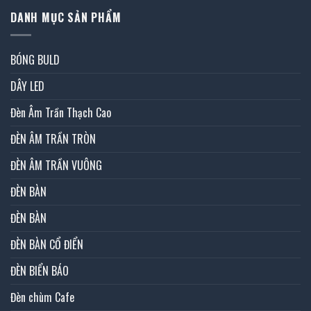
DANH MỤC SẢN PHẨM
BÓNG BULD
DÂY LED
Đèn Âm Trần Thạch Cao
ĐÈN ÂM TRẦN TRÒN
ĐÈN ÂM TRẦN VUÔNG
ĐÈN BÀN
ĐÈN BÀN
ĐÈN BÀN CỔ ĐIỂN
ĐÈN BIỂN BÁO
Đèn chùm Cafe