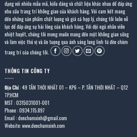
dạng với nhiều mẫu mã, kiểu dáng và chất liệu khác nhau để đáp ứng
nhu cầu trang trí không gian của khách hàng. Với cam kết mang
đến những sản phẩm chất lượng và giá cả hợp lý, chúng tôi luôn nỗ
lực để đáp ứng sự hài lòng của khách hàng. Với đội ngũ nhân viên
nhiệt huyết, chúng tôi mong muốn mang đến một không gian sống
và làm việc thú vị và ấn tượng qua ánh sáng lung linh từ đèn chùm
trang trí của chúng tôi.
THÔNG TIN CÔNG TY
Địa Chỉ
: 49 TÂN THỚI NHẤT 01 – KP6 – P. TÂN THỚI NHẤT – Q12
TP.HCM
MST : 0315031001-001
Phone : 0934.115.897
Email : denchumxinh@gmail.com
Website: www.denchumxinh.com