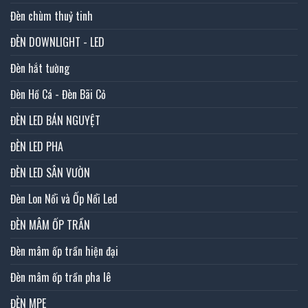
Đèn chùm thuỷ tinh
ĐÈN DOWNLIGHT - LED
Đèn hắt tường
Đèn Hồ Cá - Đèn Bãi Cỏ
ĐÈN LED BÁN NGUYỆT
ĐÈN LED PHA
ĐÈN LED SÂN VƯỜN
Đèn Lon Nổi và Ốp Nổi Led
ĐÈN MÂM ỐP TRẦN
Đèn mâm ốp trần hiện đại
Đèn mâm ốp trần pha lê
ĐÈN MPE