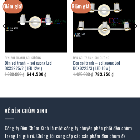
Giảm giá!
Giảm giá!
ĐÈN SOI TRANH,SOI GƯƠNG
ĐÈN SOI TRANH,SOI GƯƠNG
Đèn soi tranh – soi gương Led
Đèn soi tranh – soi gương Led
DCX9225/2 ( LED 12w )
DCX9223/3 ( LED 18w )
Giá
Giá
Giá
Giá
1.289.000
₫
644.500
₫
1.425.000
₫
783.750
₫
gốc
hiện
gốc
hiện
là:
tại
là:
tại
1.289.000 ₫.
là:
1.425.000 ₫.
là:
644.500 ₫.
783.750 ₫.
VỀ ĐÈN CHÙM XINH
Công ty Đèn Chùm Xinh là một công ty chuyên phân phối đèn chùm
trang trí giá rẻ. Chúng tôi cung cấp các sản phẩm đèn chùm đa