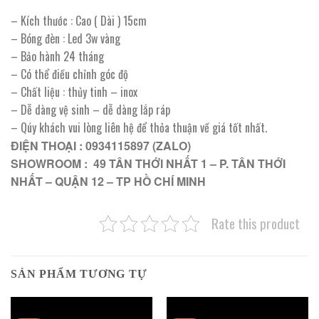
– Kích thước : Cao ( Dài ) 15cm
– Bóng đèn : Led 3w vàng
– Bảo hành 24 tháng
– Có thể điều chỉnh góc độ
– Chất liệu : thủy tinh – inox
– Dễ dàng vệ sinh – dễ dàng lắp ráp
– Qúy khách vui lòng liên hệ để thỏa thuận về giá tốt nhất.
ĐIỆN THOẠI : 0934115897 (ZALO)
SHOWROOM : 49 TÂN THỚI NHẤT 1 – P. TÂN THỚI
NHẤT – QUẬN 12 – TP HỒ CHÍ MINH
Rate this product
SẢN PHẨM TƯƠNG TỰ