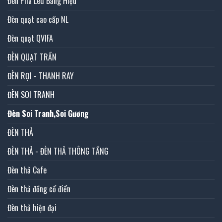
Đèn Pha Led Bảng Hiệu
Đèn quạt cao cấp NL
Đèn quạt QVIFA
ĐÈN QUẠT TRẦN
ĐÈN RỌI - THANH RAY
ĐÈN SOI TRANH
Đèn Soi Tranh,Soi Gương
ĐÈN THẢ
ĐÈN THẢ - ĐÈN THẢ THÔNG TẦNG
Đèn thả Cafe
Đèn thả đồng cổ điển
Đèn thả hiện đại