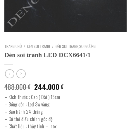
TRANG CHỦ
/
ĐÈN SOI TRANH
/
ĐÈN SOI TRANH,SOI GƯƠNG
Đèn soi tranh LED DCX6641/1
Giá
Giá
488.000
244.000
₫
₫
gốc
hiện
– Kích thước : Cao ( Dài ) 15cm
là:
tại
– Bóng đèn : Led 3w vàng
488.000 ₫.
là:
– Bảo hành 24 tháng
244.000 ₫.
– Có thể điều chỉnh góc độ
– Chất liệu : thủy tinh – inox