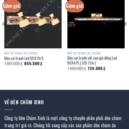
Giảm giá!
Giảm giá!
ĐÈN SOI TRANH,SOI GƯƠNG
ĐÈN SOI TRANH,SOI GƯƠNG
Đèn soi tranh sắt sơn giả đồng Led
Đèn soi tranh Led DCX19/3
DCX475 ( LED 12w )
Giá
Giá
1.691.000
₫
845.500
₫
gốc
hiện
Giá
Giá
1.468.000
₫
734.000
₫
là:
tại
gốc
hiện
1.691.000 ₫.
là:
là:
tại
845.500 ₫.
1.468.000 ₫.
là:
734.000 ₫.
VỀ ĐÈN CHÙM XINH
Công ty Đèn Chùm Xinh là một công ty chuyên phân phối đèn chùm
trang trí giá rẻ. Chúng tôi cung cấp các sản phẩm đèn chùm đa