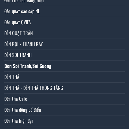
Đèn Pha Led Bảng Hiệu
Đèn quạt cao cấp NL
Đèn quạt QVIFA
ĐÈN QUẠT TRẦN
ĐÈN RỌI - THANH RAY
ĐÈN SOI TRANH
Đèn Soi Tranh,Soi Gương
ĐÈN THẢ
ĐÈN THẢ - ĐÈN THẢ THÔNG TẦNG
Đèn thả Cafe
Đèn thả đồng cổ điển
Đèn thả hiện đại