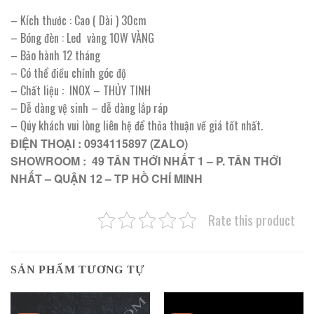
– Kích thước : Cao ( Dài ) 30cm
– Bóng đèn : Led vàng 10W VÀNG
– Bảo hành 12 tháng
– Có thể điều chỉnh góc độ
– Chất liệu : INOX – THỦY TINH
– Dễ dàng vệ sinh – dễ dàng lắp ráp
– Qúy khách vui lòng liên hệ để thỏa thuận về giá tốt nhất.
ĐIỆN THOẠI : 0934115897 (ZALO)
SHOWROOM : 49 TÂN THỚI NHẤT 1 – P. TÂN THỚI
NHẤT – QUẬN 12 – TP HỒ CHÍ MINH
Rate this product
SẢN PHẨM TƯƠNG TỰ