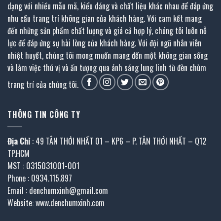
dạng với nhiều mẫu mã, kiểu dáng và chất liệu khác nhau để đáp ứng
nhu cầu trang trí không gian của khách hàng. Với cam kết mang
đến những sản phẩm chất lượng và giá cả hợp lý, chúng tôi luôn nỗ
lực để đáp ứng sự hài lòng của khách hàng. Với đội ngũ nhân viên
nhiệt huyết, chúng tôi mong muốn mang đến một không gian sống
và làm việc thú vị và ấn tượng qua ánh sáng lung linh từ đèn chùm
trang trí của chúng tôi.
THÔNG TIN CÔNG TY
Địa Chỉ
: 49 TÂN THỚI NHẤT 01 – KP6 – P. TÂN THỚI NHẤT – Q12
TP.HCM
MST : 0315031001-001
Phone : 0934.115.897
Email : denchumxinh@gmail.com
Website: www.denchumxinh.com