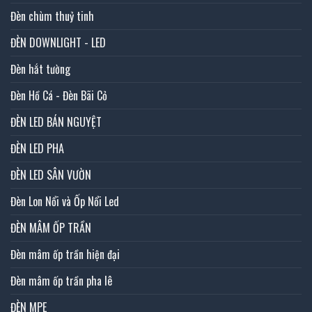
Đèn chùm thuỷ tinh
ĐÈN DOWNLIGHT - LED
Đèn hắt tường
Đèn Hồ Cá - Đèn Bãi Cỏ
ĐÈN LED BÁN NGUYỆT
ĐÈN LED PHA
ĐÈN LED SÂN VƯỜN
Đèn Lon Nổi và Ốp Nổi Led
ĐÈN MÂM ỐP TRẦN
Đèn mâm ốp trần hiện đại
Đèn mâm ốp trần pha lê
ĐÈN MPE