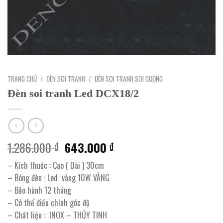
TRANG CHỦ
/
ĐÈN SOI TRANH
/
ĐÈN SOI TRANH,SOI GƯƠNG
Đèn soi tranh Led DCX18/2
Giá
Giá
1.286.000
643.000
₫
₫
gốc
hiện
– Kích thước : Cao ( Dài ) 30cm
là:
tại
– Bóng đèn : Led vàng 10W VÀNG
1.286.000 ₫.
là:
– Bảo hành 12 tháng
643.000 ₫.
– Có thể điều chỉnh góc độ
– Chất liệu : INOX – THỦY TINH