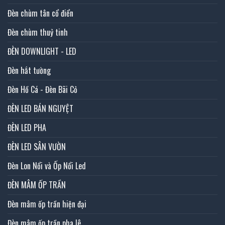
Đèn chùm tân cổ điển
Đèn chùm thuỷ tinh
ĐÈN DOWNLIGHT - LED
Đèn hắt tường
Đèn Hồ Cá - Đèn Bãi Cỏ
ĐÈN LED BÁN NGUYỆT
ĐÈN LED PHA
ĐÈN LED SÂN VƯỜN
Đèn Lon Nổi và Ốp Nổi Led
ĐÈN MÂM ỐP TRẦN
Đèn mâm ốp trần hiện đại
Đèn mâm ốp trần pha lê