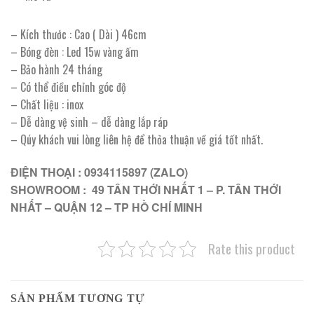
– Kích thước : Cao ( Dài ) 46cm
– Bóng đèn : Led 15w vàng ấm
– Bảo hành 24 tháng
– Có thể điều chỉnh góc độ
– Chất liệu : inox
– Dễ dàng vệ sinh – dễ dàng lắp ráp
– Qúy khách vui lòng liên hệ để thỏa thuận về giá tốt nhất.
ĐIỆN THOẠI : 0934115897 (ZALO)
SHOWROOM : 49 TÂN THỚI NHẤT 1 – P. TÂN THỚI
NHẤT – QUẬN 12 – TP HỒ CHÍ MINH
Rate this product
SẢN PHẨM TƯƠNG TỰ