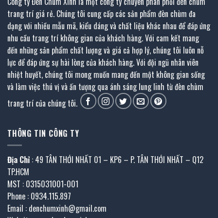
Công ty Đèn Chùm Xinh là một công ty chuyên phân phối đèn chùm
trang trí giá rẻ. Chúng tôi cung cấp các sản phẩm đèn chùm đa
dạng với nhiều mẫu mã, kiểu dáng và chất liệu khác nhau để đáp ứng
nhu cầu trang trí không gian của khách hàng. Với cam kết mang
đến những sản phẩm chất lượng và giá cả hợp lý, chúng tôi luôn nỗ
lực để đáp ứng sự hài lòng của khách hàng. Với đội ngũ nhân viên
nhiệt huyết, chúng tôi mong muốn mang đến một không gian sống
và làm việc thú vị và ấn tượng qua ánh sáng lung linh từ đèn chùm
trang trí của chúng tôi.
THÔNG TIN CÔNG TY
Địa Chỉ
: 49 TÂN THỚI NHẤT 01 – KP6 – P. TÂN THỚI NHẤT – Q12
TP.HCM
MST : 0315031001-001
Phone : 0934.115.897
Email : denchumxinh@gmail.com