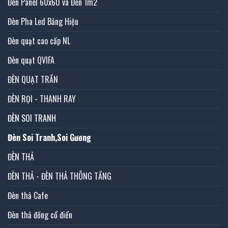
Đèn Panel 60x60 và Đèn 1m2
Đèn Pha Led Bảng Hiệu
Đèn quạt cao cấp NL
Đèn quạt QVIFA
ĐÈN QUẠT TRẦN
ĐÈN RỌI - THANH RAY
ĐÈN SOI TRANH
Đèn Soi Tranh,Soi Gương
ĐÈN THẢ
ĐÈN THẢ - ĐÈN THẢ THÔNG TẦNG
Đèn thả Cafe
Đèn thả đồng cổ điển