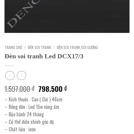
TRANG CHỦ
/
ĐÈN SOI TRANH
/
ĐÈN SOI TRANH,SOI GƯƠNG
Đèn soi tranh Led DCX17/3
Giá
Giá
1.597.000
798.500
₫
₫
gốc
hiện
– Kích thước : Cao ( Dài ) 46cm
là:
tại
– Bóng đèn : Led 15w vàng ấm
1.597.000 ₫.
là:
– Bảo hành 24 tháng
798.500 ₫.
– Có thể điều chỉnh góc độ
– Chất liệu : inox