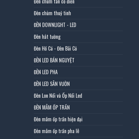
Đèn chùm tân cổ điển
Đèn chùm thuỷ tinh
ĐÈN DOWNLIGHT - LED
Đèn hắt tường
Đèn Hồ Cá - Đèn Bãi Cỏ
ĐÈN LED BÁN NGUYỆT
ĐÈN LED PHA
ĐÈN LED SÂN VƯỜN
Đèn Lon Nổi và Ốp Nổi Led
ĐÈN MÂM ỐP TRẦN
Đèn mâm ốp trần hiện đại
Đèn mâm ốp trần pha lê