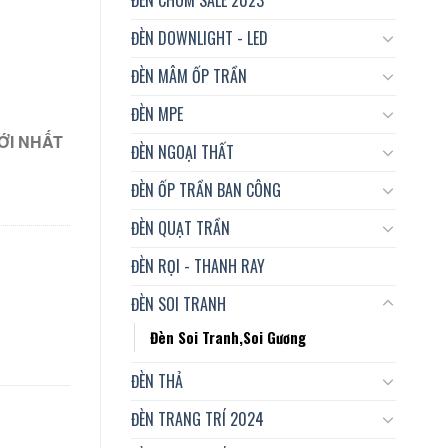
ĐÈN DOWNLIGHT - LED
ĐÈN MÂM ỐP TRẦN
ĐÈN MPE
ỚI NHẤT
ĐÈN NGOẠI THẤT
ĐÈN ỐP TRẦN BAN CÔNG
ĐÈN QUẠT TRẦN
ĐÈN RỌI - THANH RAY
ĐÈN SOI TRANH
Đèn Soi Tranh,Soi Gương
ĐÈN THẢ
ĐÈN TRANG TRÍ 2024