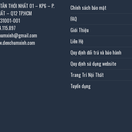
 TÂN THỚI NHẤT 01 – KP6 – P.
Chính sách bảo mật
HẤT – Q12 TP.HCM
FAQ
031001-001
4.115.897
Giới Thiệu
chumxinh@gmail.com
Liên Hệ
w.denchumxinh.com
Quy định đổi trả và bảo hành
Quy định sử dụng website
Trang Trí Nội Thất
Tuyển dụng