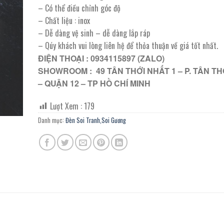
– Có thể điều chỉnh góc độ
– Chất liệu : inox
– Dễ dàng vệ sinh – dễ dàng lắp ráp
– Qúy khách vui lòng liên hệ để thỏa thuận về giá tốt nhất.
ĐIỆN THOẠI : 0934115897 (ZALO)
SHOWROOM : 49 TÂN THỚI NHẤT 1 – P. TÂN TH
– QUẬN 12 – TP HỒ CHÍ MINH
Lượt Xem :
179
Danh mục:
Đèn Soi Tranh,Soi Gương