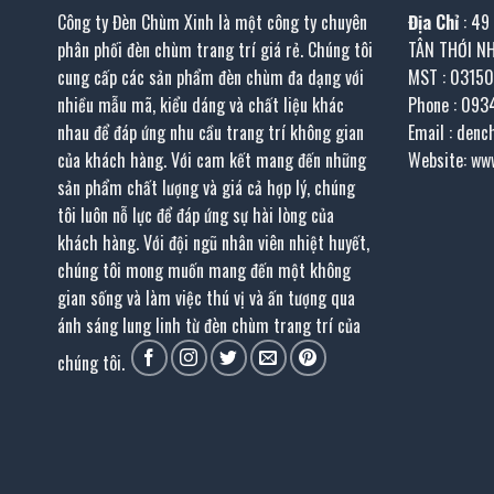
Công ty Đèn Chùm Xinh là một công ty chuyên
Địa Chỉ
: 49
phân phối đèn chùm trang trí giá rẻ. Chúng tôi
TÂN THỚI N
cung cấp các sản phẩm đèn chùm đa dạng với
MST : 0315
nhiều mẫu mã, kiểu dáng và chất liệu khác
Phone : 093
nhau để đáp ứng nhu cầu trang trí không gian
Email : den
của khách hàng. Với cam kết mang đến những
Website: ww
sản phẩm chất lượng và giá cả hợp lý, chúng
tôi luôn nỗ lực để đáp ứng sự hài lòng của
khách hàng. Với đội ngũ nhân viên nhiệt huyết,
chúng tôi mong muốn mang đến một không
gian sống và làm việc thú vị và ấn tượng qua
ánh sáng lung linh từ đèn chùm trang trí của
chúng tôi.