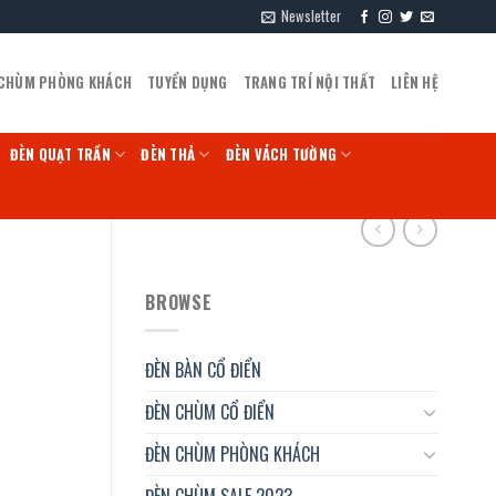
Newsletter
 CHÙM PHÒNG KHÁCH
TUYỂN DỤNG
TRANG TRÍ NỘI THẤT
LIÊN HỆ
ĐÈN QUẠT TRẦN
ĐÈN THẢ
ĐÈN VÁCH TƯỜNG
BROWSE
ĐÈN BÀN CỔ ĐIỂN
ĐÈN CHÙM CỔ ĐIỂN
ĐÈN CHÙM PHÒNG KHÁCH
ĐÈN CHÙM SALE 2023