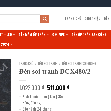
TRANG CHỦ
GIỚI THIỆU
ĐÈN
HT – LED
ĐÈN MÂM ỐP TRẦN
ĐÈN MPE
ĐÈN ỐP TRẦN BAN CÔNG
Í 2024
TRANG CHỦ
/
ĐÈN SOI TRANH
/
ĐÈN SOI TRANH,SOI GƯƠNG
Đèn soi tranh DCX480/2
Giá
Giá
1.022.000
511.000
₫
₫
gốc
hiện
– Kích thước : Cao ( Dài ) 35cm
là:
tại
– Bóng đèn : gim
1.022.000 ₫.
là:
– Bảo hành 24 tháng
511.000 ₫.