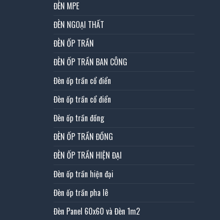
ĐÈN MPE
ĐÈN NGOẠI THẤT
ĐÈN ỐP TRẦN
ĐÈN ỐP TRẦN BAN CÔNG
Đèn ốp trần cổ điển
Đèn ốp trần cổ điển
Đèn ốp trần đồng
ĐÈN ỐP TRẦN ĐỒNG
ĐÈN ỐP TRẦN HIỆN ĐẠI
Đèn ốp trần hiện đại
Đèn ốp trần pha lê
Đèn Panel 60x60 và Đèn 1m2