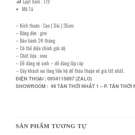
Lượt Xem :
179
Mô Tả
– Kích thước : Cao ( Dài ) 35cm
– Bóng đèn : gim
– Bảo hành 24 tháng
– Có thể điều chỉnh góc độ
– Chất liệu : inox
– Dễ dàng vệ sinh – dễ dàng lắp ráp
– Qúy khách vui lòng liên hệ để thỏa thuận về giá tốt nhất.
ĐIỆN THOẠI : 0934115897 (ZALO)
SHOWROOM : 49 TÂN THỚI NHẤT 1 – P. TÂN THỚI 
SẢN PHẨM TƯƠNG TỰ