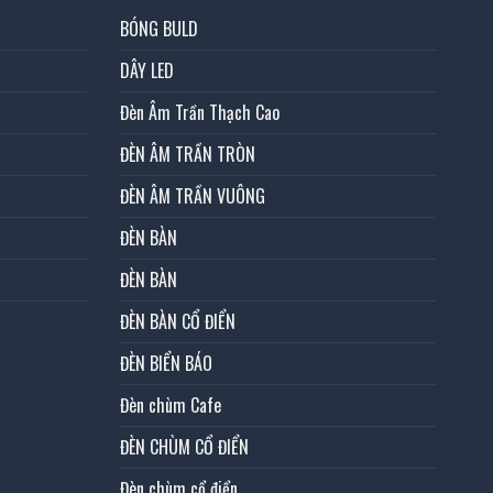
BÓNG BULD
DÂY LED
Đèn Âm Trần Thạch Cao
ĐÈN ÂM TRẦN TRÒN
ĐÈN ÂM TRẦN VUÔNG
ĐÈN BÀN
ĐÈN BÀN
ĐÈN BÀN CỔ ĐIỂN
ĐÈN BIỂN BÁO
Đèn chùm Cafe
ĐÈN CHÙM CỔ ĐIỂN
Đèn chùm cổ điển