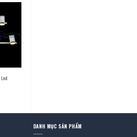
g Led
iá
iện
ại
à:
73.000 ₫.
DANH MỤC SẢN PHẨM