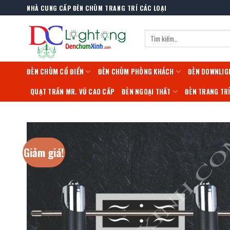
Skip
NHÀ CUNG CẤP ĐÈN CHÙM TRANG TRÍ CÁC LOẠI
to
content
Tìm
kiếm:
ĐÈN CHÙM CỔ ĐIỂN
ĐÈN CHÙM PHÒNG KHÁCH
ĐÈN DOWNLIG
QUẠT TRẦN MR. VŨ CAO CẤP
ĐÈN NGOẠI THẤT
ĐÈN TRANG TR
Giảm giá!