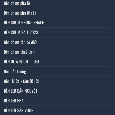
Đèn chùm pha lê
Đèn chùm pha lê nến
ĐÈN CHÙM PHÒNG KHÁCH
ĐÈN CHÙM SALE 2023
Đèn chùm tân cổ điển
Đèn chùm thuỷ tinh
ĐÈN DOWNLIGHT - LED
Đèn hắt tường
Đèn Hồ Cá - Đèn Bãi Cỏ
ĐÈN LED BÁN NGUYỆT
ĐÈN LED PHA
ĐÈN LED SÂN VƯỜN