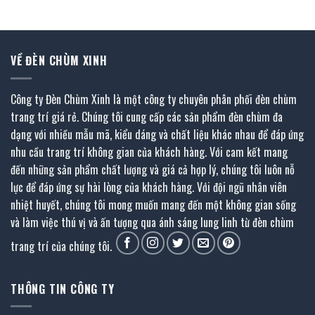
355.000 ₫.
là:
537.000 ₫.
là:
195.000 ₫.
295.350 ₫.
VỀ ĐÈN CHÙM XINH
Công ty Đèn Chùm Xinh là một công ty chuyên phân phối đèn chùm
trang trí giá rẻ. Chúng tôi cung cấp các sản phẩm đèn chùm đa
dạng với nhiều mẫu mã, kiểu dáng và chất liệu khác nhau để đáp ứng
nhu cầu trang trí không gian của khách hàng. Với cam kết mang
đến những sản phẩm chất lượng và giá cả hợp lý, chúng tôi luôn nỗ
lực để đáp ứng sự hài lòng của khách hàng. Với đội ngũ nhân viên
nhiệt huyết, chúng tôi mong muốn mang đến một không gian sống
và làm việc thú vị và ấn tượng qua ánh sáng lung linh từ đèn chùm
trang trí của chúng tôi.
THÔNG TIN CÔNG TY