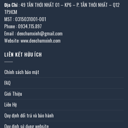
Địa Chỉ
: 49 TÂN THỚI NHẤT 01 – KP6 – P. TÂN THỚI NHẤT – Q12
TP.HCM
MST : 0315031001-001
Phone : 0934.115.897
Email : denchumxinh@gmail.com
Website: www.denchumxinh.com
LIÊN KẾT HỮU ÍCH
Chính sách bảo mật
FAQ
Giới Thiệu
Liên Hệ
Quy định đổi trả và bảo hành
Quy định sử dụng website