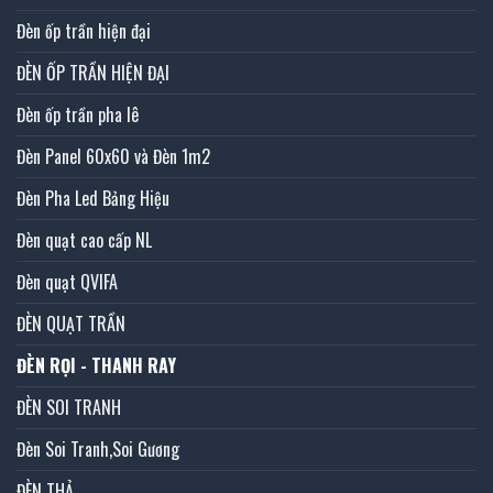
Đèn ốp trần hiện đại
ĐÈN ỐP TRẦN HIỆN ĐẠI
Đèn ốp trần pha lê
Đèn Panel 60x60 và Đèn 1m2
Đèn Pha Led Bảng Hiệu
Đèn quạt cao cấp NL
Đèn quạt QVIFA
ĐÈN QUẠT TRẦN
ĐÈN RỌI - THANH RAY
ĐÈN SOI TRANH
Đèn Soi Tranh,Soi Gương
ĐÈN THẢ