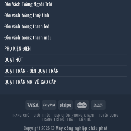
Đèn Vách Tường Ngoài Trời
Đèn vách tường thuỷ tinh
Đèn vách tường tranh led
Đèn vách tường tranh màu
PHỤ KIỆN ĐIỆN
QUẠT HÚT
QUẠT TRẦN - ĐÈN QUẠT TRẦN
QUẠT TRẦN MR. VŨ CAO CẤP
TRANG CHỦ
GIỚI THIỆU
ĐÈN CHÙM PHÒNG KHÁCH
TUYỂN DỤNG
TRANG TRÍ NỘI THẤT
LIÊN HỆ
Copyright 2026 ©
Máy công nghiệp châu phát