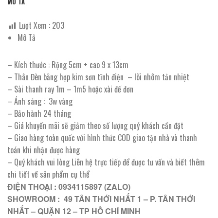
MÔ TẢ
Lượt Xem :
203
Mô Tả
– Kích thước : Rộng 5cm + cao 9 x 13cm
– Thân Đèn bằng hợp kim sơn tĩnh điện – lõi nhôm tản nhiệt
– Sài thanh ray 1m – 1m5 hoặc xài đế đơn
– Ánh sáng : 3w vàng
– Bảo hành 24 tháng
– Giá khuyến mãi sẽ giảm theo số lượng quý khách cần đặt
– Giao hàng toàn quốc với hình thức COD giao tận nhà và thanh
toán khi nhận được hàng
– Quý khách vui lòng Liên hệ trực tiếp để được tư vấn và biết thêm
chi tiết về sản phẩm cụ thể
ĐIỆN THOẠI : 0934115897 (ZALO)
SHOWROOM : 49 TÂN THỚI NHẤT 1 – P. TÂN THỚI
NHẤT – QUẬN 12 – TP HỒ CHÍ MINH