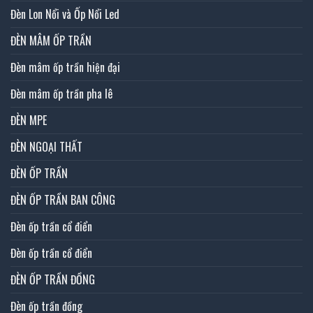
Đèn Lon Nổi và Ốp Nổi Led
ĐÈN MÂM ỐP TRẦN
Đèn mâm ốp trần hiện đại
Đèn mâm ốp trần pha lê
ĐÈN MPE
ĐÈN NGOẠI THẤT
ĐÈN ỐP TRẦN
ĐÈN ỐP TRẦN BAN CÔNG
Đèn ốp trần cổ điển
Đèn ốp trần cổ điển
ĐÈN ỐP TRẦN ĐỒNG
Đèn ốp trần đồng