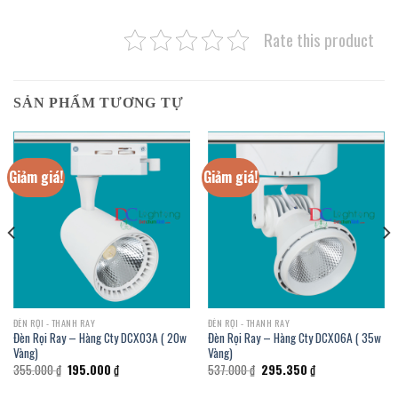
Rate this product
SẢN PHẨM TƯƠNG TỰ
Giảm giá!
Giảm giá!
ĐÈN RỌI - THANH RAY
ĐÈN RỌI - THANH RAY
Đèn Rọi Ray – Hàng Cty DCX03A ( 20w
Đèn Rọi Ray – Hàng Cty DCX06A ( 35w
Vàng)
Vàng)
Giá
Giá
Giá
Giá
355.000
₫
195.000
₫
537.000
₫
295.350
₫
gốc
hiện
gốc
hiện
là:
tại
là:
tại