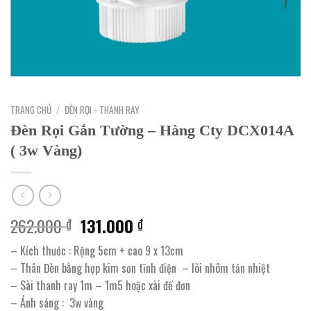
TRANG CHỦ
/
ĐÈN RỌI - THANH RAY
Đèn Rọi Gắn Tường – Hàng Cty DCX014A
( 3w Vàng)
Giá
Giá
262.000
131.000
₫
₫
gốc
hiện
– Kích thước : Rộng 5cm + cao 9 x 13cm
là:
tại
– Thân Đèn bằng hợp kim sơn tĩnh điện – lõi nhôm tản nhiệt
262.000 ₫.
là:
– Sài thanh ray 1m – 1m5 hoặc xài đế đơn
131.000 ₫.
– Ánh sáng : 3w vàng