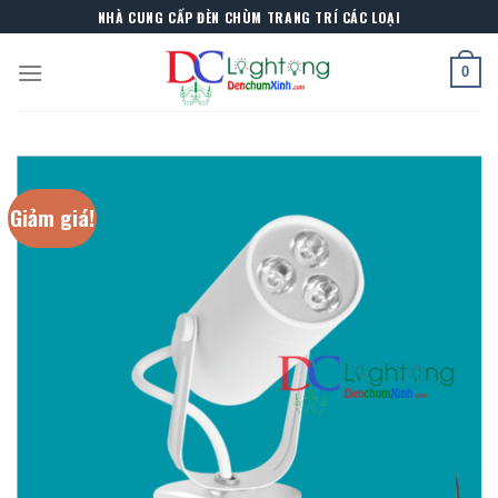
Skip
NHÀ CUNG CẤP ĐÈN CHÙM TRANG TRÍ CÁC LOẠI
to
content
0
Giảm giá!