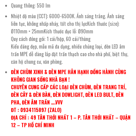
Quang thông: 550 lm
Nhiệt độ màu (CCT): 6000-6500K. Ánh sáng trắng. Ánh sáng
liên tục, không nhấp nháy, tốt cho thị lựcKích thước (size):
Ø110mm × 25mmKích thước đục lỗ: Ø90mm
Quy cách đóng gói: 1 cái/hộp, 60 cái/thùng
Kiểu dáng đẹp, mẫu mã đa dạng, nhiều chủng loại, đèn LED âm
trần MPE dễ dàng lắp đặt trần thạch cao cho nhà phố, biệt thự,
căn hộ chung cư, văn phòng.
ĐÈN CHÙM XINH & ĐÈN MPE HÂN HẠNH ĐỒNG HÀNH CÙNG
KHÔNG GIAN SỐNG NHÀ BẠN !
CHUYÊN CUNG CẤP CÁC LOẠI ĐÈN CHÙM, ĐÈN TRANG TRÍ,
ĐÈN CÂY & ĐÈN BÀN, ĐÈN DOWLIGHT, ĐÈN LED BULT, ĐÈN
PHA, ĐÈN ÂM TRẦN ….VVV
ĐT : 0934115897 (ZALO)
ĐỊA CHỈ : 49 TÂN THỚI NHẤT 1 – P. TÂN THỚI NHẤT – QUẬN
12 – TP HỒ CHÍ MINH