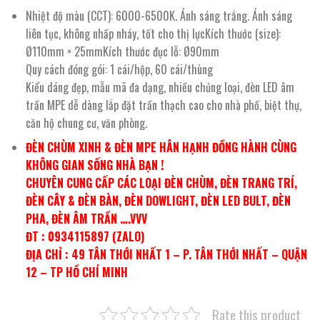
Nhiệt độ màu (CCT): 6000-6500K. Ánh sáng trắng. Ánh sáng
liên tục, không nhấp nháy, tốt cho thị lựcKích thước (size):
Ø110mm × 25mmKích thước đục lỗ: Ø90mm
Quy cách đóng gói: 1 cái/hộp, 60 cái/thùng
Kiểu dáng đẹp, mẫu mã đa dạng, nhiều chủng loại, đèn LED âm
trần MPE dễ dàng lắp đặt trần thạch cao cho nhà phố, biệt thự,
căn hộ chung cư, văn phòng.
ĐÈN CHÙM XINH & ĐÈN MPE HÂN HẠNH ĐỒNG HÀNH CÙNG
KHÔNG GIAN SỐNG NHÀ BẠN !
CHUYÊN CUNG CẤP CÁC LOẠI ĐÈN CHÙM, ĐÈN TRANG TRÍ,
ĐÈN CÂY & ĐÈN BÀN, ĐÈN DOWLIGHT, ĐÈN LED BULT, ĐÈN
PHA, ĐÈN ÂM TRẦN ….VVV
ĐT : 0934115897 (ZALO)
ĐỊA CHỈ : 49 TÂN THỚI NHẤT 1 – P. TÂN THỚI NHẤT – QUẬN
12 – TP HỒ CHÍ MINH
Rate this product