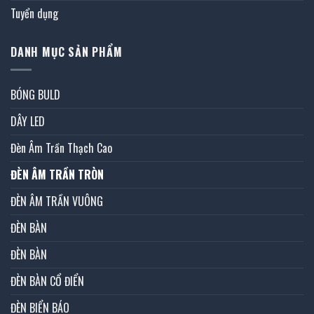
Tuyển dụng
DANH MỤC SẢN PHẨM
BÓNG BULD
DÂY LED
Đèn Âm Trần Thạch Cao
ĐÈN ÂM TRẦN TRÒN
ĐÈN ÂM TRẦN VUÔNG
ĐÈN BÀN
ĐÈN BÀN
ĐÈN BÀN CỔ ĐIỂN
ĐÈN BIỂN BÁO