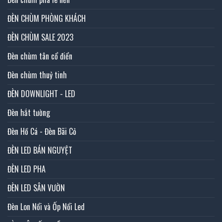
ĐÈN CHÙM PHÒNG KHÁCH
ĐÈN CHÙM SALE 2023
Đèn chùm tân cổ điển
Đèn chùm thuỷ tinh
ĐÈN DOWNLIGHT - LED
Đèn hắt tường
Đèn Hồ Cá - Đèn Bãi Cỏ
ĐÈN LED BÁN NGUYỆT
ĐÈN LED PHA
ĐÈN LED SÂN VƯỜN
Đèn Lon Nổi và Ốp Nổi Led