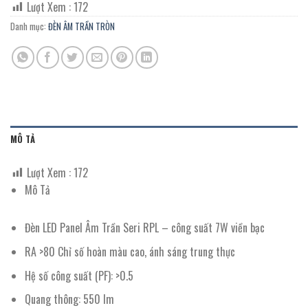
Lượt Xem :
172
Danh mục:
ĐÈN ÂM TRẦN TRÒN
MÔ TẢ
Lượt Xem :
172
Mô Tả
Đèn LED Panel Âm Trần Seri RPL – công suất 7W viền bạc
RA >80 Chỉ số hoàn màu cao, ánh sáng trung thực
Hệ số công suất (PF): >0.5
Quang thông: 550 lm