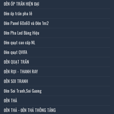
ĐÈN ỐP TRẦN HIỆN ĐẠI
Đèn ốp trần pha lê
Đèn Panel 60x60 và Đèn 1m2
Đèn Pha Led Bảng Hiệu
Đèn quạt cao cấp NL
Đèn quạt QVIFA
ĐÈN QUẠT TRẦN
ĐÈN RỌI - THANH RAY
ĐÈN SOI TRANH
Đèn Soi Tranh,Soi Gương
ĐÈN THẢ
ĐÈN THẢ - ĐÈN THẢ THÔNG TẦNG