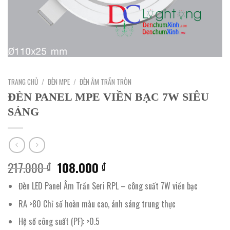
TRANG CHỦ
/
ĐÈN MPE
/
ĐÈN ÂM TRẦN TRÒN
ĐÈN PANEL MPE VIỀN BẠC 7W SIÊU
SÁNG
Giá
Giá
217.000
108.000
₫
₫
gốc
hiện
Đèn LED Panel Âm Trần Seri RPL – công suất 7W viền bạc
là:
tại
217.000 ₫.
là:
RA >80 Chỉ số hoàn màu cao, ánh sáng trung thực
108.000 ₫.
Hệ số công suất (PF): >0.5