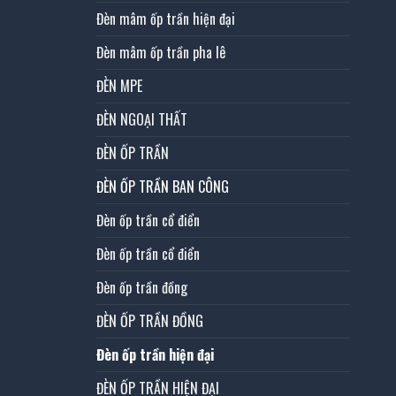
Đèn mâm ốp trần hiện đại
Đèn mâm ốp trần pha lê
ĐÈN MPE
ĐÈN NGOẠI THẤT
ĐÈN ỐP TRẦN
ĐÈN ỐP TRẦN BAN CÔNG
Đèn ốp trần cổ điển
Đèn ốp trần cổ điển
Đèn ốp trần đồng
ĐÈN ỐP TRẦN ĐỒNG
Đèn ốp trần hiện đại
ĐÈN ỐP TRẦN HIỆN ĐẠI