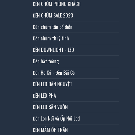
ĐÈN CHÙM PHÒNG KHÁCH
ĐÈN CHÙM SALE 2023
Đèn chùm tân cổ điển
Đèn chùm thuỷ tinh
ĐÈN DOWNLIGHT - LED
Đèn hắt tường
Đèn Hồ Cá - Đèn Bãi Cỏ
ĐÈN LED BÁN NGUYỆT
ĐÈN LED PHA
ĐÈN LED SÂN VƯỜN
Đèn Lon Nổi và Ốp Nổi Led
ĐÈN MÂM ỐP TRẦN