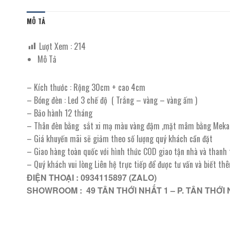
MÔ TẢ
Lượt Xem :
214
Mô Tả
– Kích thước : Rộng 30cm + cao 4cm
– Bóng đèn : Led 3 chế độ ( Trắng – vàng – vàng ấm )
– Bảo hành 12 tháng
– Thân đèn bằng sắt xi mạ màu vàng đậm ,mặt mâm bằng Meka
– Giá khuyến mãi sẽ giảm theo số lượng quý khách cần đặt
– Giao hàng toàn quốc với hình thức COD giao tận nhà và thanh
– Quý khách vui lòng Liên hệ trực tiếp để được tư vấn và biết th
ĐIỆN THOẠI : 0934115897 (ZALO)
SHOWROOM : 49 TÂN THỚI NHẤT 1 – P. TÂN THỚI 