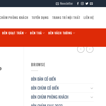
Newsletter
 CHÙM PHÒNG KHÁCH
TUYỂN DỤNG
TRANG TRÍ NỘI THẤT
LIÊN HỆ
ĐÈN QUẠT TRẦN
ĐÈN THẢ
ĐÈN VÁCH TƯỜNG
BROWSE
p
ĐÈN BÀN CỔ ĐIỂN
ĐÈN CHÙM CỔ ĐIỂN
ĐÈN CHÙM PHÒNG KHÁCH
ĐÈN CHÙM SALE 2023