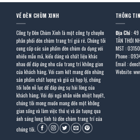
VỀ ĐÈN CHÙM XINH
THÔNG TIN
Công ty Đèn Chùm Xinh là một công ty chuyên
Địa Chỉ
: 49
phân phối đèn chùm trang trí giá rẻ. Chúng tôi
TÂN THỚI N
cung cấp các sản phẩm đèn chùm đa dạng với
MST : 0315
nhiều mẫu mã, kiểu dáng và chất liệu khác
Phone : 093
nhau để đáp ứng nhu cầu trang trí không gian
Email : den
của khách hàng. Với cam kết mang đến những
Website: ww
sản phẩm chất lượng và giá cả hợp lý, chúng
tôi luôn nỗ lực để đáp ứng sự hài lòng của
khách hàng. Với đội ngũ nhân viên nhiệt huyết,
chúng tôi mong muốn mang đến một không
gian sống và làm việc thú vị và ấn tượng qua
ánh sáng lung linh từ đèn chùm trang trí của
chúng tôi.