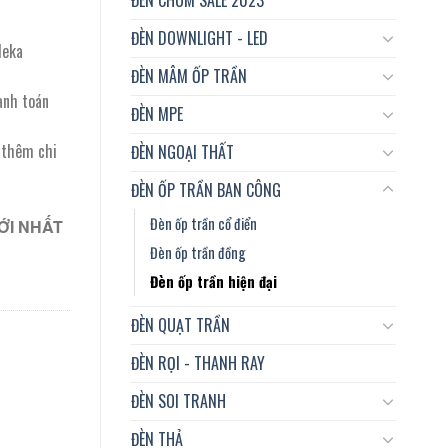
ĐÈN DOWNLIGHT - LED
Meka
ĐÈN MÂM ỐP TRẦN
anh toán
ĐÈN MPE
t thêm chi
ĐÈN NGOẠI THẤT
ĐÈN ỐP TRẦN BAN CÔNG
Đèn ốp trần cổ điển
ỚI NHẤT
Đèn ốp trần đồng
Đèn ốp trần hiện đại
ĐÈN QUẠT TRẦN
ĐÈN RỌI - THANH RAY
ĐÈN SOI TRANH
ĐÈN THẢ