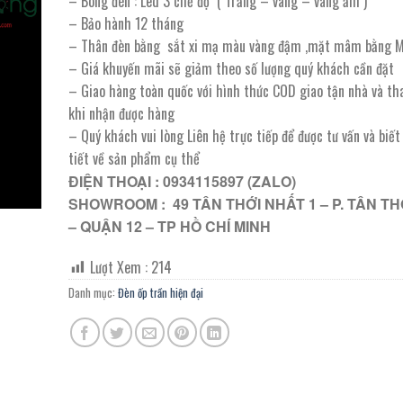
– Bóng đèn : Led 3 chế độ ( Trắng – vàng – vàng ấm )
1.737.000 ₫.
là:
– Bảo hành 12 tháng
868.500 ₫.
– Thân đèn bằng sắt xi mạ màu vàng đậm ,mặt mâm bằng 
– Giá khuyến mãi sẽ giảm theo số lượng quý khách cần đặt
– Giao hàng toàn quốc với hình thức COD giao tận nhà và th
khi nhận được hàng
– Quý khách vui lòng Liên hệ trực tiếp để được tư vấn và biế
tiết về sản phẩm cụ thể
ĐIỆN THOẠI : 0934115897 (ZALO)
SHOWROOM : 49 TÂN THỚI NHẤT 1 – P. TÂN TH
– QUẬN 12 – TP HỒ CHÍ MINH
Lượt Xem :
214
Danh mục:
Đèn ốp trần hiện đại