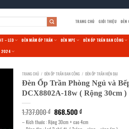
TRANG CHỦ
GIỚI THIỆU
ĐÈN
HT – LED
ĐÈN MÂM ỐP TRẦN
ĐÈN MPE
ĐÈN ỐP TRẦN BAN CÔNG
Í 2024
TRANG CHỦ
/
ĐÈN ỐP TRẦN BAN CÔNG
/
ĐÈN ỐP TRẦN HIỆN ĐẠI
Đèn Ốp Trần Phòng Ngủ và Bế
DCX8802A-18w ( Rộng 30cm )
Giá
Giá
1.737.000
868.500
₫
₫
gốc
hiện
– Kích thước : Rộng 30cm + cao 4cm
là:
tại