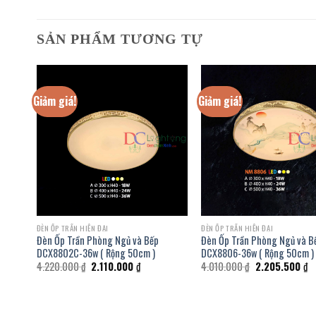
SẢN PHẨM TƯƠNG TỰ
Giảm giá!
Giảm giá!
ĐÈN ỐP TRẦN HIỆN ĐẠI
ĐÈN ỐP TRẦN HIỆN ĐẠI
Đèn Ốp Trần Phòng Ngủ và Bếp
Đèn Ốp Trần Phòng Ngủ và B
DCX8802C-36w ( Rộng 50cm )
DCX8806-36w ( Rộng 50cm )
Giá
Giá
Giá
Gi
4.220.000
₫
2.110.000
₫
4.010.000
₫
2.205.500
₫
gốc
hiện
gốc
hi
là:
tại
là:
tạ
4.220.000 ₫.
là:
4.010.000 ₫.
là
.000 ₫.
2.110.000 ₫.
2.