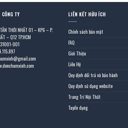
 CÔNG TY
LIÊN KẾT HỮU ÍCH
 TÂN THỚI NHẤT 01 – KP6 – P.
Chính sách bảo mật
HẤT – Q12 TP.HCM
FAQ
031001-001
4.115.897
Giới Thiệu
chumxinh@gmail.com
Liên Hệ
w.denchumxinh.com
Quy định đổi trả và bảo hành
Quy định sử dụng website
Trang Trí Nội Thất
Tuyển dụng