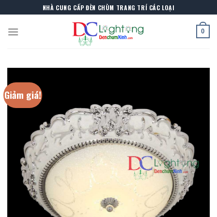
Skip
NHÀ CUNG CẤP ĐÈN CHÙM TRANG TRÍ CÁC LOẠI
to
content
0
Giảm giá!