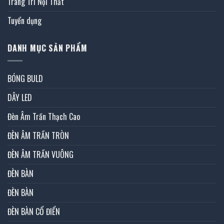
Trang Trí Nội Thất
Tuyển dụng
DANH MỤC SẢN PHẨM
BÓNG BULD
DÂY LED
Đèn Âm Trần Thạch Cao
ĐÈN ÂM TRẦN TRÒN
ĐÈN ÂM TRẦN VUÔNG
ĐÈN BÀN
ĐÈN BÀN
ĐÈN BÀN CỔ ĐIỂN