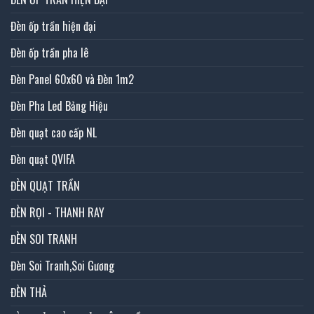
Đèn ốp trần hiện đại
Đèn ốp trần pha lê
Đèn Panel 60x60 và Đèn 1m2
Đèn Pha Led Bảng Hiệu
Đèn quạt cao cấp NL
Đèn quạt QVIFA
ĐÈN QUẠT TRẦN
ĐÈN RỌI - THANH RAY
ĐÈN SOI TRANH
Đèn Soi Tranh,Soi Gương
ĐÈN THẢ