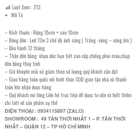
Lượt Xem :
213
Mô Tả
– Kích thước : Rộng 35cm + cao 10cm
– Bóng đèn : Led 12w 3 chế độ ánh sáng ( Trắng -vàng – vàng ấm )
– Bảo hành 12 tháng
– Thân đèn bằng nhựa đúc họa tiết cao cấp chống phai màu,chụp
đèn bằng thủy tinh
– Giá khuyến mãi sẽ giảm theo số lượng quý khách cần đặt
– Giao hàng toàn quốc với hình thức COD giao tận nhà và thanh
toán khi nhận được hàng
– Quý khách vui lòng Liên hệ trực tiếp để được tư vấn và biết thêm
chi tiết về sản phẩm cụ thể
ĐIỆN THOẠI : 0934115897 (ZALO)
SHOWROOM : 49 TÂN THỚI NHẤT 1 – P. TÂN THỚI
NHẤT – QUẬN 12 – TP HỒ CHÍ MINH