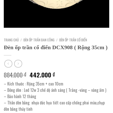
TRANG CHỦ
/
ĐÈN ỐP TRẦN BAN CÔNG
/
ĐÈN ỐP TRẦN CỔ ĐIỂN
Đèn ốp trần cổ điển DCX908 ( Rộng 35cm )
Giá
Giá
884.000
442.000
₫
₫
gốc
hiện
– Kích thước : Rộng 35cm + cao 10cm
là:
tại
– Bóng đèn : Led 12w 3 chế độ ánh sáng ( Trắng -vàng – vàng ấm )
884.000 ₫.
là:
– Bảo hành 12 tháng
442.000 ₫.
– Thân đèn bằng nhựa đúc họa tiết cao cấp chống phai màu,chụp
đèn bằng thủy tinh