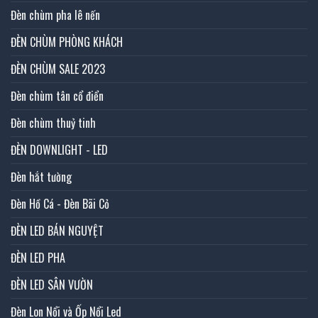
Đèn chùm pha lê nến
ĐÈN CHÙM PHÒNG KHÁCH
ĐÈN CHÙM SALE 2023
Đèn chùm tân cổ điển
Đèn chùm thuỷ tinh
ĐÈN DOWNLIGHT - LED
Đèn hắt tường
Đèn Hồ Cá - Đèn Bãi Cỏ
ĐÈN LED BÁN NGUYỆT
ĐÈN LED PHA
ĐÈN LED SÂN VƯỜN
Đèn Lon Nổi và Ốp Nổi Led