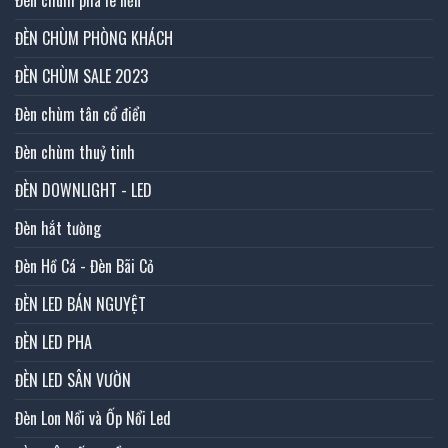
ĐÈN CHÙM PHÒNG KHÁCH
ĐÈN CHÙM SALE 2023
Đèn chùm tân cổ điển
Đèn chùm thuỷ tinh
ĐÈN DOWNLIGHT - LED
Đèn hắt tường
Đèn Hồ Cá - Đèn Bãi Cỏ
ĐÈN LED BÁN NGUYỆT
ĐÈN LED PHA
ĐÈN LED SÂN VƯỜN
Đèn Lon Nổi và Ốp Nổi Led