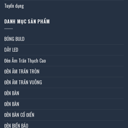
Tuyển dụng
DANH MỤC SẢN PHẨM
BÓNG BULD
DÂY LED
Đèn Âm Trần Thạch Cao
ĐÈN ÂM TRẦN TRÒN
ĐÈN ÂM TRẦN VUÔNG
ĐÈN BÀN
ĐÈN BÀN
ĐÈN BÀN CỔ ĐIỂN
ĐÈN BIỂN BÁO