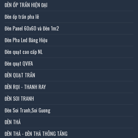
ĐÈN ỐP TRẦN HIỆN ĐẠI
Đèn ốp trần pha lê
Đèn Panel 60x60 và Đèn 1m2
Đèn Pha Led Bảng Hiệu
Đèn quạt cao cấp NL
Đèn quạt QVIFA
ĐÈN QUẠT TRẦN
ĐÈN RỌI - THANH RAY
ĐÈN SOI TRANH
Đèn Soi Tranh,Soi Gương
ĐÈN THẢ
ĐÈN THẢ - ĐÈN THẢ THÔNG TẦNG