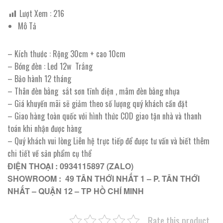
Lượt Xem :
216
Mô Tả
– Kích thước : Rộng 30cm + cao 10cm
– Bóng đèn : Led 12w Trắng
– Bảo hành 12 tháng
– Thân đèn bằng sắt sơn tĩnh điện , mâm đèn bằng nhựa
– Giá khuyến mãi sẽ giảm theo số lượng quý khách cần đặt
– Giao hàng toàn quốc với hình thức COD giao tận nhà và thanh
toán khi nhận được hàng
– Quý khách vui lòng Liên hệ trực tiếp để được tư vấn và biết thêm
chi tiết về sản phẩm cụ thể
ĐIỆN THOẠI : 0934115897 (ZALO)
SHOWROOM : 49 TÂN THỚI NHẤT 1 – P. TÂN THỚI
NHẤT – QUẬN 12 – TP HỒ CHÍ MINH
Rate this product