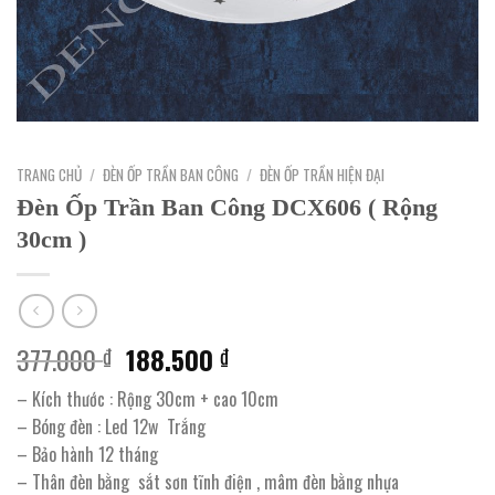
TRANG CHỦ
/
ĐÈN ỐP TRẦN BAN CÔNG
/
ĐÈN ỐP TRẦN HIỆN ĐẠI
Đèn Ốp Trần Ban Công DCX606 ( Rộng
30cm )
Giá
Giá
377.000
188.500
₫
₫
gốc
hiện
– Kích thước : Rộng 30cm + cao 10cm
là:
tại
– Bóng đèn : Led 12w Trắng
377.000 ₫.
là:
– Bảo hành 12 tháng
188.500 ₫.
– Thân đèn bằng sắt sơn tĩnh điện , mâm đèn bằng nhựa