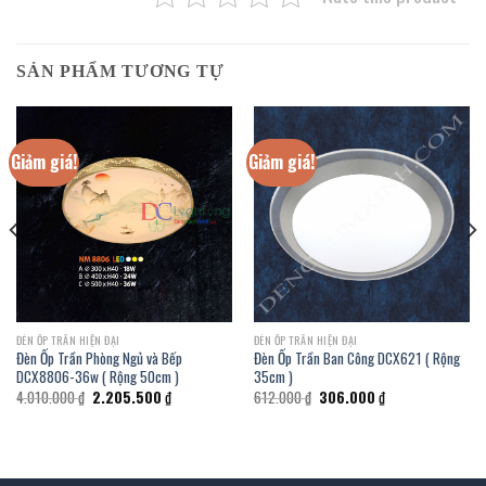
SẢN PHẨM TƯƠNG TỰ
Giảm giá!
Giảm giá!
ĐÈN ỐP TRẦN HIỆN ĐẠI
ĐÈN ỐP TRẦN HIỆN ĐẠI
Đèn Ốp Trần Phòng Ngủ và Bếp
Đèn Ốp Trần Ban Công DCX621 ( Rộng
DCX8806-36w ( Rộng 50cm )
35cm )
Giá
Giá
Giá
Giá
4.010.000
₫
2.205.500
₫
612.000
₫
306.000
₫
gốc
hiện
gốc
hiện
là:
tại
là:
tại
4.010.000 ₫.
là:
612.000 ₫.
là:
.
2.205.500 ₫.
306.000 ₫.