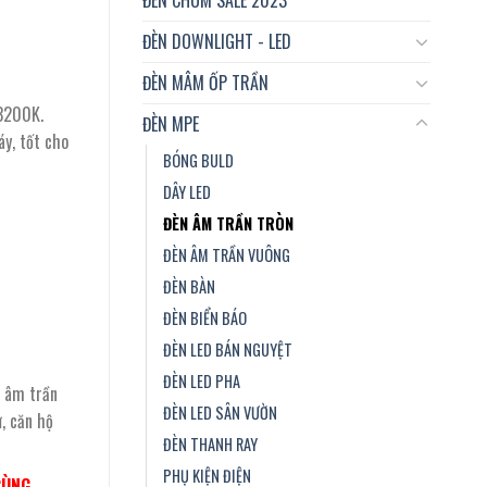
ĐÈN DOWNLIGHT - LED
ĐÈN MÂM ỐP TRẦN
3200K.
ĐÈN MPE
áy, tốt cho
BÓNG BULD
DÂY LED
ĐÈN ÂM TRẦN TRÒN
ĐÈN ÂM TRẦN VUÔNG
ĐÈN BÀN
ĐÈN BIỂN BÁO
ĐÈN LED BÁN NGUYỆT
ĐÈN LED PHA
d âm trần
ĐÈN LED SÂN VƯỜN
, căn hộ
ĐÈN THANH RAY
PHỤ KIỆN ĐIỆN
CÙNG