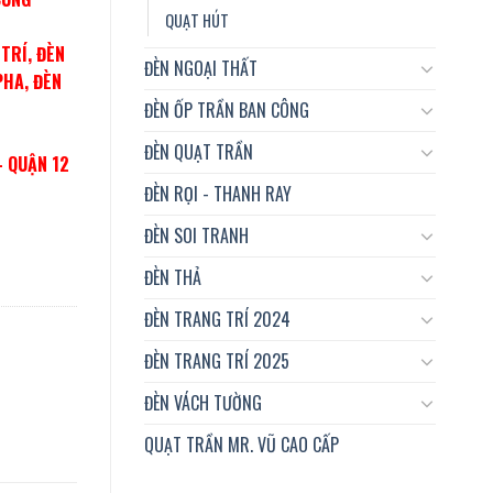
QUẠT HÚT
TRÍ, ĐÈN
ĐÈN NGOẠI THẤT
PHA, ĐÈN
ĐÈN ỐP TRẦN BAN CÔNG
ĐÈN QUẠT TRẦN
– QUẬN 12
ĐÈN RỌI - THANH RAY
ĐÈN SOI TRANH
ĐÈN THẢ
ĐÈN TRANG TRÍ 2024
ĐÈN TRANG TRÍ 2025
ĐÈN VÁCH TƯỜNG
QUẠT TRẦN MR. VŨ CAO CẤP