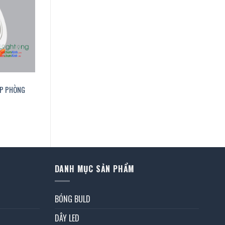
ẮP PHÒNG
n
.900 ₫.
DANH MỤC SẢN PHẨM
BÓNG BULD
DÂY LED