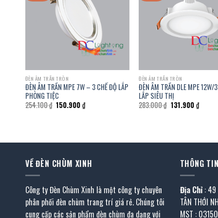
ĐÈN ÂM TRẦN TRÒN
ĐÈN ÂM TRẦN TRÒN
G LẮP
ĐÈN ÂM TRẦN MPE 7W – 3 CHẾ ĐỘ LẮP
ĐÈN ÂM TRẦN DLE MPE 12W/3
PHÒNG TIỆC
LẮP SIÊU THỊ
Giá
Giá
Giá
Giá
254.100
₫
150.900
₫
283.000
₫
131.900
₫
gốc
hiện
gốc
hiện
là:
tại
là:
tại
254.100 ₫.
là:
283.000 ₫.
là:
.
150.900 ₫.
131.900
VỀ ĐÈN CHÙM XINH
THÔNG TIN
Công ty Đèn Chùm Xinh là một công ty chuyên
Địa Chỉ
: 49
phân phối đèn chùm trang trí giá rẻ. Chúng tôi
TÂN THỚI N
cung cấp các sản phẩm đèn chùm đa dạng với
MST : 0315