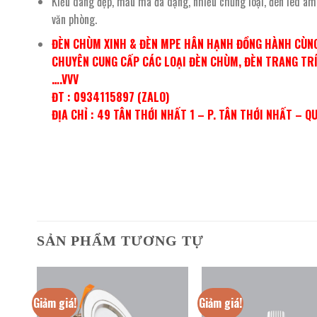
Kiểu dáng đẹp, mẫu mã đa dạng, nhiều chủng loại, đèn led âm
văn phòng.
ĐÈN CHÙM XINH & ĐÈN MPE HÂN HẠNH ĐỒNG HÀNH CÙNG
CHUYÊN CUNG CẤP CÁC LOẠI ĐÈN CHÙM, ĐÈN TRANG TRÍ,
….VVV
ĐT : 0934115897 (ZALO)
ĐỊA CHỈ : 49 TÂN THỚI NHẤT 1 – P. TÂN THỚI NHẤT – Q
SẢN PHẨM TƯƠNG TỰ
Giảm giá!
Giảm giá!