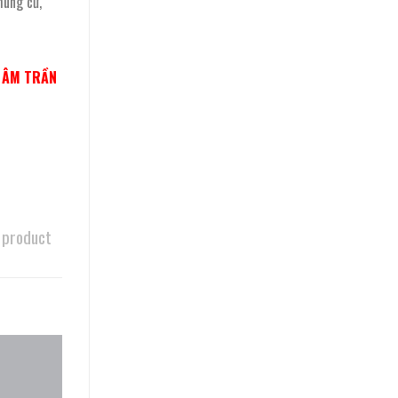
hung cư,
N ÂM TRẦN
 product