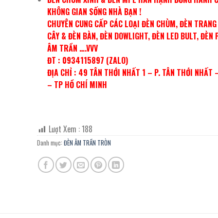
KHÔNG GIAN SỐNG NHÀ BẠN !
CHUYÊN CUNG CẤP CÁC LOẠI ĐÈN CHÙM, ĐÈN TRANG 
CÂY & ĐÈN BÀN, ĐÈN DOWLIGHT, ĐÈN LED BULT, ĐÈN 
ÂM TRẦN ….VVV
ĐT : 0934115897 (ZALO)
ĐỊA CHỈ : 49 TÂN THỚI NHẤT 1 – P. TÂN THỚI NHẤT 
– TP HỒ CHÍ MINH
Lượt Xem :
188
Danh mục:
ĐÈN ÂM TRẦN TRÒN