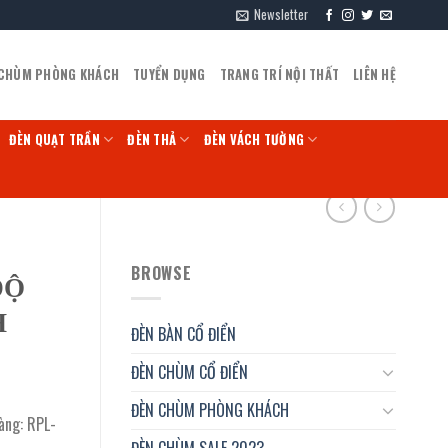
Newsletter
 CHÙM PHÒNG KHÁCH
TUYỂN DỤNG
TRANG TRÍ NỘI THẤT
LIÊN HỆ
ĐÈN QUẠT TRẦN
ĐÈN THẢ
ĐÈN VÁCH TƯỜNG
BROWSE
ĐỘ
H
ĐÈN BÀN CỔ ĐIỂN
ĐÈN CHÙM CỔ ĐIỂN
ĐÈN CHÙM PHÒNG KHÁCH
àng: RPL-
ĐÈN CHÙM SALE 2023