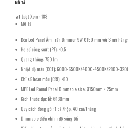
MÔ TẢ
Lượt Xem :
188
Mô Tả
Đèn Led Panel Âm Trần Dimmer 9W Ø150 mm với 3 mã hàng:
Hệ số công suất (PF): >0.5
Quang thông: 750 lm
Nhiệt độ màu (CCT): 6000-6500K/4000-4500K/2800-3200K. Trắ
Chỉ số hoàn màu (CRI): >80
MPE Led Round Panel Dimmable size: Ø150mm × 25mm
Kích thước đục lỗ: Ø130mm
Quy cách đóng gói: 1 cái/hộp, 40 cái/thùng
Dimmable điều chỉnh độ sáng tối