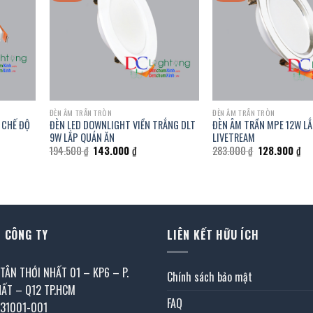
ĐÈN ÂM TRẦN TRÒN
ĐÈN ÂM TRẦN TRÒN
 CHẾ ĐỘ
ĐÈN LED DOWNLIGHT VIỀN TRẮNG DLT
ĐÈN ÂM TRẦN MPE 12W L
9W LẮP QUÁN ĂN
LIVETREAM
Giá
Giá
Giá
Giá
194.500
₫
143.000
₫
283.000
₫
128.900
₫
gốc
hiện
gốc
hiệ
là:
tại
là:
tại
194.500 ₫.
là:
283.000 ₫.
là:
 ₫.
143.000 ₫.
128
 CÔNG TY
LIÊN KẾT HỮU ÍCH
 TÂN THỚI NHẤT 01 – KP6 – P.
Chính sách bảo mật
HẤT – Q12 TP.HCM
FAQ
031001-001