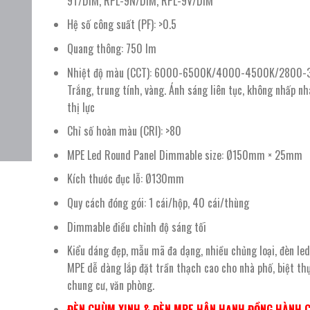
9T/DIM, RPL-9N/DIM, RPL-9V/DIM
563.600 ₫.
là:
325.000 ₫.
Hệ số công suất (PF): >0.5
Quang thông: 750 lm
Nhiệt độ màu (CCT): 6000-6500K/4000-4500K/2800-
Trắng, trung tính, vàng. Ánh sáng liên tục, không nhấp nh
thị lực
Chỉ số hoàn màu (CRI): >80
MPE Led Round Panel Dimmable size: Ø150mm × 25mm
Kích thước đục lỗ: Ø130mm
Quy cách đóng gói: 1 cái/hộp, 40 cái/thùng
Dimmable điều chỉnh độ sáng tối
Kiểu dáng đẹp, mẫu mã đa dạng, nhiều chủng loại, đèn le
MPE dễ dàng lắp đặt trần thạch cao cho nhà phố, biệt thự
chung cư, văn phòng.
ĐÈN CHÙM XINH & ĐÈN MPE HÂN HẠNH ĐỒNG HÀNH 