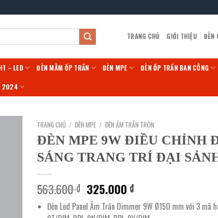
TRANG CHỦ
GIỚI THIỆU
ĐÈN
HT – LED
ĐÈN MÂM ỐP TRẦN
ĐÈN MPE
ĐÈN ỐP TRẦN BAN CÔNG
Í 2024
TRANG CHỦ
/
ĐÈN MPE
/
ĐÈN ÂM TRẦN TRÒN
ĐÈN MPE 9W ĐIỀU CHỈNH 
SÁNG TRANG TRÍ ĐẠI SẢN
Giá
Giá
563.600
325.000
₫
₫
gốc
hiện
Đèn Led Panel Âm Trần Dimmer 9W Ø150 mm với 3 mã h
là:
tại