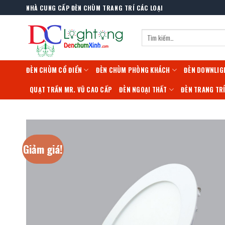
Skip
NHÀ CUNG CẤP ĐÈN CHÙM TRANG TRÍ CÁC LOẠI
to
content
Tìm
kiếm:
ĐÈN CHÙM CỔ ĐIỂN
ĐÈN CHÙM PHÒNG KHÁCH
ĐÈN DOWNLIG
QUẠT TRẦN MR. VŨ CAO CẤP
ĐÈN NGOẠI THẤT
ĐÈN TRANG TR
Giảm giá!