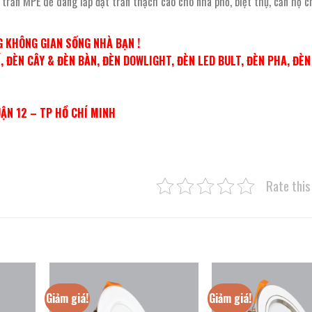
 trần MPE dễ dàng lắp đặt trần thạch cao cho nhà phố, biệt thự, căn hộ c
 KHÔNG GIAN SỐNG NHÀ BẠN !
 ĐÈN CÂY & ĐÈN BÀN, ĐÈN DOWLIGHT, ĐÈN LED BULT, ĐÈN PHA, ĐÈ
UẬN 12 – TP HỒ CHÍ MINH
Rate this
Giảm giá!
Giảm giá!