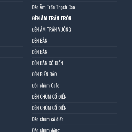
Đèn Âm Trần Thạch Cao
ĐÈN ÂM TRẦN TRÒN
ĐÈN ÂM TRẦN VUÔNG
ĐÈN BÀN
ĐÈN BÀN
ĐÈN BÀN CỔ ĐIỂN
ĐÈN BIỂN BÁO
Đèn chùm Cafe
ĐÈN CHÙM CỔ ĐIỂN
ĐÈN CHÙM CỔ ĐIỂN
Đèn chùm cổ điển
Đèn chùm đồng