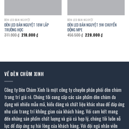
ĐÈN LED BÁN NGUYỆT
ĐÈN LED BÁN NGUYỆT
ĐÈN LED BÁN NGUYỆT 18W LẮP
ĐÈN LED BÁN NGUYỆT 9W CHUYỂN
TRƯỜNG HỌC
ĐỘNG MPE
Giá
Giá
Giá
Giá
311.900
₫
218.000
₫
456.500
₫
228.000
₫
gốc
hiện
gốc
hiện
là:
tại
là:
tại
311.900 ₫.
là:
456.500 ₫.
là:
218.000 ₫.
228.000 ₫.
VỀ ĐÈN CHÙM XINH
Công ty Đèn Chùm Xinh là một công ty chuyên phân phối đèn chùm
trang trí giá rẻ. Chúng tôi cung cấp các sản phẩm đèn chùm đa
dạng với nhiều mẫu mã, kiểu dáng và chất liệu khác nhau để đáp ứng
nhu cầu trang trí không gian của khách hàng. Với cam kết mang
đến những sản phẩm chất lượng và giá cả hợp lý, chúng tôi luôn nỗ
lực để đáp ứng sự hài lòng của khách hàng. Với đội ngũ nhân viên