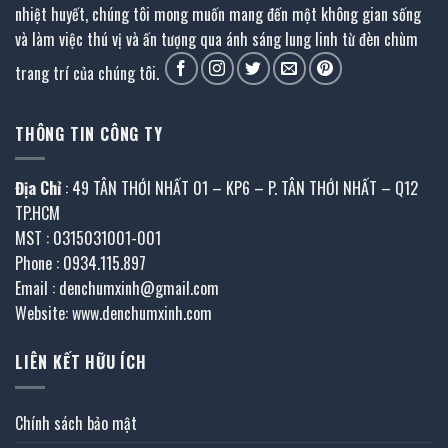
nhiệt huyết, chúng tôi mong muốn mang đến một không gian sống
và làm việc thú vị và ấn tượng qua ánh sáng lung linh từ đèn chùm
trang trí của chúng tôi.
THÔNG TIN CÔNG TY
Địa Chỉ
: 49 TÂN THỚI NHẤT 01 – KP6 – P. TÂN THỚI NHẤT – Q12
TP.HCM
MST : 0315031001-001
Phone : 0934.115.897
Email : denchumxinh@gmail.com
Website: www.denchumxinh.com
LIÊN KẾT HỮU ÍCH
Chính sách bảo mật