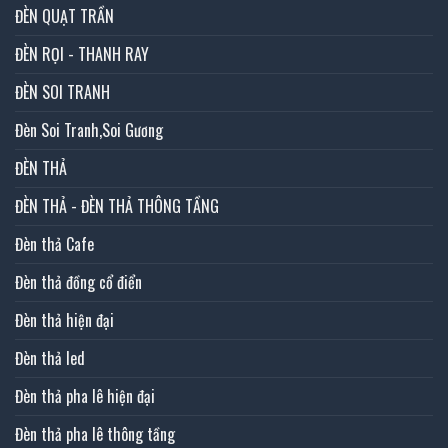
ĐÈN QUẠT TRẦN
ĐÈN RỌI - THANH RAY
ĐÈN SOI TRANH
Đèn Soi Tranh,Soi Gương
ĐÈN THẢ
ĐÈN THẢ - ĐÈN THẢ THÔNG TẦNG
Đèn thả Cafe
Đèn thả đồng cổ điển
Đèn thả hiện đại
Đèn thả led
Đèn thả pha lê hiện đại
Đèn thả pha lê thông tầng