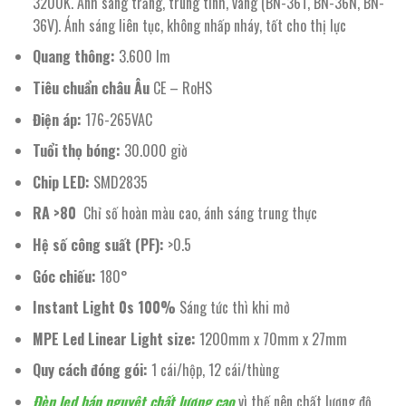
230.000 ₫.
3200K. Ánh sáng trắng, trung tính, vàng (BN-36T, BN-36N, BN-
36V). Ánh sáng liên tục, không nhấp nháy, tốt cho thị lực
Quang thông:
3.600 lm
Tiêu chuẩn châu Âu
CE – RoHS
Điện áp:
176-265VAC
Tuổi thọ bóng:
30.000 giờ
Chip LED:
SMD2835
RA >80
Chỉ số hoàn màu cao, ánh sáng trung thực
Hệ số công suất (PF):
>0.5
Góc chiếu:
180°
Instant Light 0s 100%
Sáng tức thì khi mở
MPE Led Linear Light size:
1200mm x 70mm x 27mm
Quy cách đóng gói:
1 cái/hộp, 12 cái/thùng
Đèn led bán nguyệt chất lượng cao
vì thế nên chất lượng độ