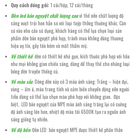
Quy cách đóng gói:
1 cái/hộp, 12 cái/thùng
Đèn led bán nguyệt chất lượng cao
vì thế nên chất lượng độ
sáng vượt trội hơn hẳn so với loại tuýp thông thường khác. Căn
cứ vào nhu cầu sử dụng, khách hàng có thể lựa chọn loại sản
phẩm đèn bán nguyệt phù hợp, tránh mua không đúng thương
hiệu uy tín, gây tốn kém và mất thẩm mỹ.
Về thiết kế
: đèn có thiết kế nhỏ gọn, kích thước phù hợp với hầu
như mọi không gian chiếu sáng, dùng để thay thế cho những loại
bóng đèn truyền thống cũ.
Về màu sắc
: Dòng đèn này có 3 màu ánh sáng: Trắng – hiện đại,
vàng – ấm á, màu trung tính và cảm biến chuyển động nên người
tiêu dùng có thể lựa chọn màu phù hợp với không gian. Đặc
biệt, LED bán nguyệt của MPE màu ánh sáng trắng lại có cường
độ ánh sáng lớn hơn, nhiệt độ màu tới 6500K tạo ra nguồn ánh
sáng giống tự nhiên.
Về độ bền
: Đèn LED bán nguyệt MPE được thiết kế phần thân