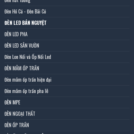
Đèn hắt tường
Đèn Hồ Cá - Đèn Bãi Cỏ
ĐÈN LED BÁN NGUYỆT
ĐÈN LED PHA
ĐÈN LED SÂN VƯỜN
Đèn Lon Nổi và Ốp Nổi Led
ĐÈN MÂM ỐP TRẦN
Đèn mâm ốp trần hiện đại
Đèn mâm ốp trần pha lê
ĐÈN MPE
ĐÈN NGOẠI THẤT
ĐÈN ỐP TRẦN