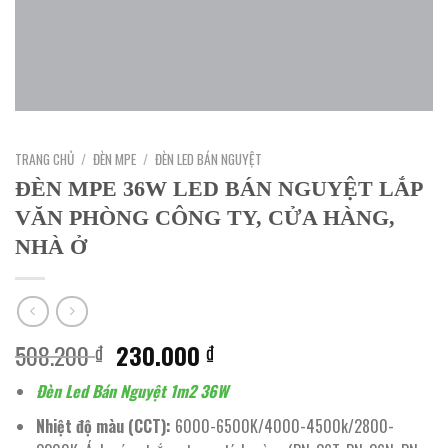
TRANG CHỦ
/
ĐÈN MPE
/
ĐÈN LED BÁN NGUYỆT
ĐÈN MPE 36W LED BÁN NGUYỆT LẮP
VĂN PHÒNG CÔNG TY, CỬA HÀNG,
NHÀ Ở
Giá
Giá
508.200
230.000
₫
₫
gốc
hiện
Đèn Led Bán Nguyệt 1m2 36W
là:
tại
508.200 ₫.
là:
Nhiệt độ màu (CCT):
6000-6500K/4000-4500k/2800-