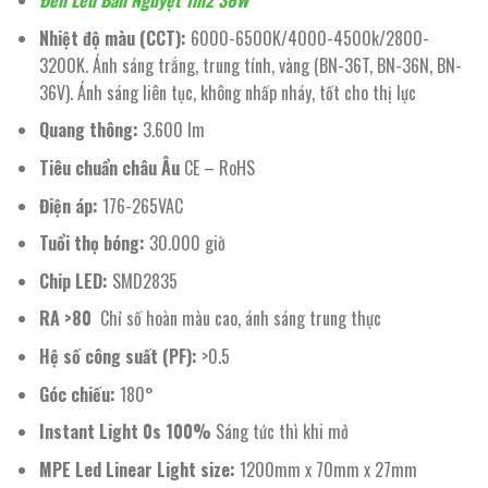
Đèn Led Bán Nguyệt 1m2 36W
Nhiệt độ màu (CCT):
6000-6500K/4000-4500k/2800-
3200K. Ánh sáng trắng, trung tính, vàng (BN-36T, BN-36N, BN-
36V). Ánh sáng liên tục, không nhấp nháy, tốt cho thị lực
Quang thông:
3.600 lm
Tiêu chuẩn châu Âu
CE – RoHS
Điện áp:
176-265VAC
Tuổi thọ bóng:
30.000 giờ
Chip LED:
SMD2835
RA >80
Chỉ số hoàn màu cao, ánh sáng trung thực
Hệ số công suất (PF):
>0.5
Góc chiếu:
180°
Instant Light 0s 100%
Sáng tức thì khi mở
MPE Led Linear Light size:
1200mm x 70mm x 27mm