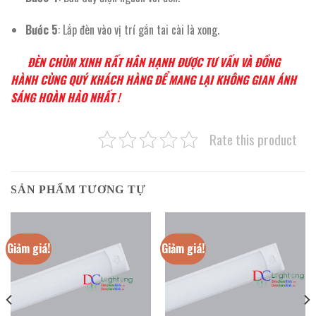
Bước 5
: Lắp đèn vào vị trí gắn tai cài là xong.
ĐÈN CHÙM XINH RẤT HÂN HẠNH ĐƯỢC TƯ VẤN VÀ ĐỒNG
HÀNH CÙNG QUÝ KHÁCH HÀNG ĐỂ MANG LẠI KHÔNG GIAN ÁNH
SÁNG HOÀN HẢO NHẤT !
Rate this product
SẢN PHẨM TƯƠNG TỰ
Giảm giá!
Giảm giá!