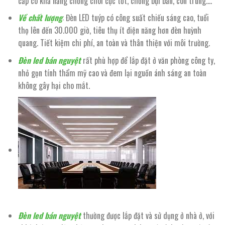
cấp có khả năng chống chói cực tốt, chống bụi bẩn, côn trùng….
Về chất lượng
: Đèn LED tuýp có công suất chiếu sáng cao, tuổi
thọ lên đến 30.000 giờ, tiêu thụ ít điện năng hơn đèn huỳnh
quang. Tiết kiệm chi phí, an toàn và thân thiện với môi trường.
Đèn led bán nguyệt
rất phù hợp để lắp đặt ở văn phòng công ty,
nhỏ gọn tính thẩm mỹ cao và đem lại nguồn ánh sáng an toàn
không gây hại cho mắt.
Đèn led bán nguyệt
thường được lắp đặt và sử dụng ở nhà ở, với