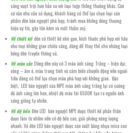
sáng vượt trội hơn hẳn so với loại tuýp thông thường khác. Căn
cứ vào nhu cầu sử dụng, khách hàng có thể lựa chọn loại sản
phẩm đèn bán nguyệt phù hợp, tránh mua không đúng thương
hiệu uy tín, gây tốn kém và mất thẩm mỹ.
Về thiết kế
: đèn có thiết kế nhỏ gọn, kích thước phù hợp với hầu
như mọi không gian chiếu sáng, dùng để thay thế cho những loại
bóng đèn truyền thống cũ.
Về màu sắc
: Dòng đèn này có 3 màu ánh sáng: Trắng – hiện đại,
vàng – ấm á, màu trung tính và cảm biến chuyển động nên người
tiêu dùng có thể lựa chọn màu phù hợp với không gian. Đặc
biệt, LED bán nguyệt của MPE màu ánh sáng trắng lại có cường
độ ánh sáng lớn hơn, nhiệt độ màu tới 6500K tạo ra nguồn ánh
sáng giống tự nhiên.
Về độ bền
: Đèn LED bán nguyệt MPE được thiết kế phần thân
được làm từ nhôm nên có độ bền cao, giải phóng năng lượng
nhanh. Vỏ đèn LED bán nguyệt được sản xuất bằng nhựa mica cao