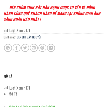
ĐÈN CHÙM XINH RẤT HÂN HẠNH ĐƯỢC TƯ VẤN VÀ ĐỒNG
HÀNH CÙNG QUÝ KHÁCH HÀNG ĐỂ MANG LẠI KHÔNG GIAN ÁNH
SÁNG HOÀN HẢO NHẤT !
Lượt Xem :
171
Danh mục:
ĐÈN LED BÁN NGUYỆT
MÔ TẢ
Lượt Xem :
171
Mô Tả