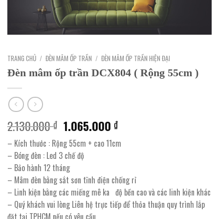
TRANG CHỦ
/
ĐÈN MÂM ỐP TRẦN
/
ĐÈN MÂM ỐP TRẦN HIỆN ĐẠI
Đèn mâm ốp trần DCX804 ( Rộng 55cm )
Giá
Giá
2.130.000
1.065.000
₫
₫
gốc
hiện
– Kích thước : Rộng 55cm + cao 11cm
là:
tại
– Bóng đèn : Led 3 chế độ
2.130.000 ₫.
là:
– Bảo hành 12 tháng
1.065.000 ₫.
– Mâm đèn bằng sắt sơn tĩnh điện chống rỉ
– Linh kiện bằng các miếng mê ka độ bền cao và các linh kiện khác
– Quý khách vui lòng Liên hệ trực tiếp để thỏa thuận quy trình lắp
đặt tại TPHCM nếu có yêu cầu