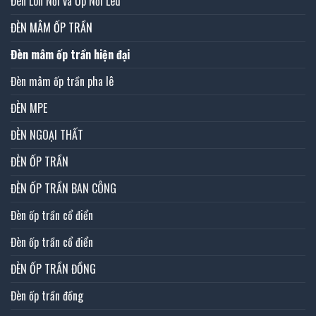
Đèn Lon Nổi và Ốp Nổi Led
ĐÈN MÂM ỐP TRẦN
Đèn mâm ốp trần hiện đại
Đèn mâm ốp trần pha lê
ĐÈN MPE
ĐÈN NGOẠI THẤT
ĐÈN ỐP TRẦN
ĐÈN ỐP TRẦN BAN CÔNG
Đèn ốp trần cổ điển
Đèn ốp trần cổ điển
ĐÈN ỐP TRẦN ĐỒNG
Đèn ốp trần đồng