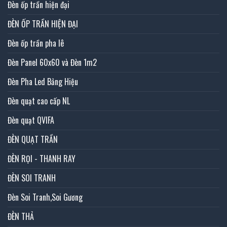
Đèn ốp trần hiện đại
ĐÈN ỐP TRẦN HIỆN ĐẠI
Đèn ốp trần pha lê
Đèn Panel 60x60 và Đèn 1m2
Đèn Pha Led Bảng Hiệu
Đèn quạt cao cấp NL
Đèn quạt QVIFA
ĐÈN QUẠT TRẦN
ĐÈN RỌI - THANH RAY
ĐÈN SOI TRANH
Đèn Soi Tranh,Soi Gương
ĐÈN THẢ