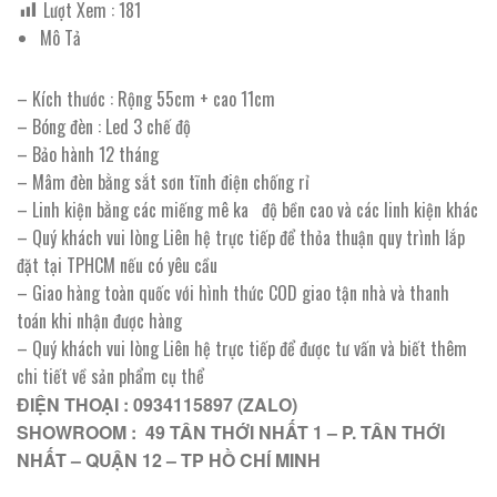
Lượt Xem :
181
Mô Tả
– Kích thước : Rộng 55cm + cao 11cm
– Bóng đèn : Led 3 chế độ
– Bảo hành 12 tháng
– Mâm đèn bằng sắt sơn tĩnh điện chống rỉ
– Linh kiện bằng các miếng mê ka độ bền cao và các linh kiện khác
– Quý khách vui lòng Liên hệ trực tiếp để thỏa thuận quy trình lắp
đặt tại TPHCM nếu có yêu cầu
– Giao hàng toàn quốc với hình thức COD giao tận nhà và thanh
toán khi nhận được hàng
– Quý khách vui lòng Liên hệ trực tiếp để được tư vấn và biết thêm
chi tiết về sản phẩm cụ thể
ĐIỆN THOẠI : 0934115897 (ZALO)
SHOWROOM : 49 TÂN THỚI NHẤT 1 – P. TÂN THỚI
NHẤT – QUẬN 12 – TP HỒ CHÍ MINH