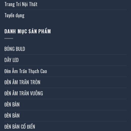
Trang Trí Nội Thất
Tuyển dụng
DANH MỤC SẢN PHẨM
BÓNG BULD
DÂY LED
Đèn Âm Trần Thạch Cao
ĐÈN ÂM TRẦN TRÒN
ĐÈN ÂM TRẦN VUÔNG
ĐÈN BÀN
ĐÈN BÀN
ĐÈN BÀN CỔ ĐIỂN