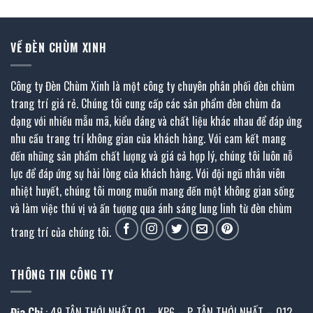
.
1.523.000 ₫.
VỀ ĐÈN CHÙM XINH
Công ty Đèn Chùm Xinh là một công ty chuyên phân phối đèn chùm
trang trí giá rẻ. Chúng tôi cung cấp các sản phẩm đèn chùm đa
dạng với nhiều mẫu mã, kiểu dáng và chất liệu khác nhau để đáp ứng
nhu cầu trang trí không gian của khách hàng. Với cam kết mang
đến những sản phẩm chất lượng và giá cả hợp lý, chúng tôi luôn nỗ
lực để đáp ứng sự hài lòng của khách hàng. Với đội ngũ nhân viên
nhiệt huyết, chúng tôi mong muốn mang đến một không gian sống
và làm việc thú vị và ấn tượng qua ánh sáng lung linh từ đèn chùm
trang trí của chúng tôi.
THÔNG TIN CÔNG TY
Địa Chỉ
: 49 TÂN THỚI NHẤT 01 – KP6 – P. TÂN THỚI NHẤT – Q12