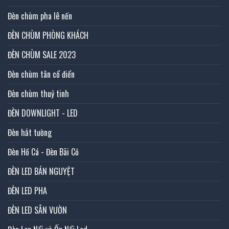
Đèn chùm pha lê nến
ĐÈN CHÙM PHÒNG KHÁCH
ĐÈN CHÙM SALE 2023
Đèn chùm tân cổ điển
Đèn chùm thuỷ tinh
ĐÈN DOWNLIGHT - LED
Đèn hắt tường
Đèn Hồ Cá - Đèn Bãi Cỏ
ĐÈN LED BÁN NGUYỆT
ĐÈN LED PHA
ĐÈN LED SÂN VƯỜN