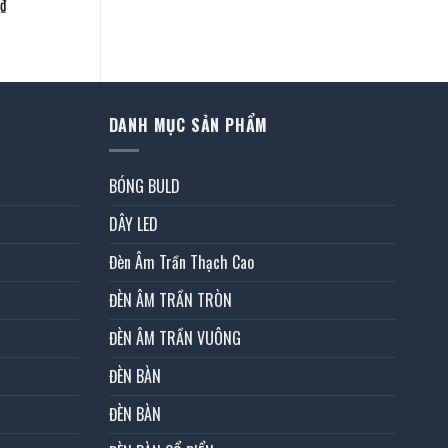
Giá
₫
hiện
tại
.
là:
1.650.000 ₫.
DANH MỤC SẢN PHẨM
BÓNG BULD
DÂY LED
Đèn Âm Trần Thạch Cao
ĐÈN ÂM TRẦN TRÒN
ĐÈN ÂM TRẦN VUÔNG
ĐÈN BÀN
ĐÈN BÀN