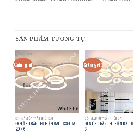
SẢN PHẨM TƯƠNG TỰ
Giảm giá!
Giảm giá!
ĐÈN MÂM ỐP TRẦN HIỆN ĐẠI
ĐÈN MÂM ỐP TRẦN HIỆN ĐẠI
62 /
ĐÈN ỐP TRẦN LED HIỆN ĐẠI DCX901A –
ĐÈN ỐP TRẦN LED HIỆN ĐẠI D
20 / 6
8