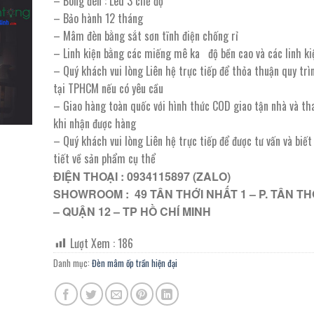
– Bóng đèn : Led 3 chế độ
2.070.000 ₫.
là:
– Bảo hành 12 tháng
1.035.000 ₫.
– Mâm đèn bằng sắt sơn tĩnh điện chống rỉ
– Linh kiện bằng các miếng mê ka độ bền cao và các linh ki
– Quý khách vui lòng Liên hệ trực tiếp để thỏa thuận quy trì
tại TPHCM nếu có yêu cầu
– Giao hàng toàn quốc với hình thức COD giao tận nhà và th
khi nhận được hàng
– Quý khách vui lòng Liên hệ trực tiếp để được tư vấn và biế
tiết về sản phẩm cụ thể
ĐIỆN THOẠI : 0934115897 (ZALO)
SHOWROOM : 49 TÂN THỚI NHẤT 1 – P. TÂN TH
– QUẬN 12 – TP HỒ CHÍ MINH
Lượt Xem :
186
Danh mục:
Đèn mâm ốp trần hiện đại