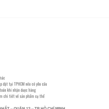
khác
lắp đặt tại TPHCM nếu có yêu cầu
 toán khi nhận được hàng
êm chi tiết về sản phẩm cụ thể
NHẤT – QUẬN 12 – TP HỒ CHÍ MINH