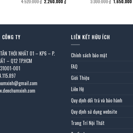
á
Giá
Giá
Giá
4.520.000
₫
2.260.000
₫
3.300.000
₫
1.650.000
ện
gốc
hiện
gốc
i
là:
tại
là:
4.520.000 ₫.
là:
3.300.000 ₫
604.000 ₫.
2.260.000 ₫.
 CÔNG TY
LIÊN KẾT HỮU ÍCH
 TÂN THỚI NHẤT 01 – KP6 – P.
Chính sách bảo mật
HẤT – Q12 TP.HCM
FAQ
031001-001
4.115.897
Giới Thiệu
chumxinh@gmail.com
Liên Hệ
w.denchumxinh.com
Quy định đổi trả và bảo hành
Quy định sử dụng website
Trang Trí Nội Thất