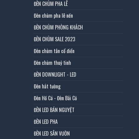
ĐÈN CHÙM PHA LÊ
Đèn chùm pha lê nến
ĐÈN CHÙM PHÒNG KHÁCH
ĐÈN CHÙM SALE 2023
Đèn chùm tân cổ điển
Đèn chùm thuỷ tinh
ĐÈN DOWNLIGHT - LED
Đèn hắt tường
Đèn Hồ Cá - Đèn Bãi Cỏ
ĐÈN LED BÁN NGUYỆT
ĐÈN LED PHA
ĐÈN LED SÂN VƯỜN