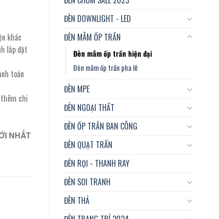
ĐÈN DOWNLIGHT - LED
ĐÈN MÂM ỐP TRẦN
ện khác
nh lắp đặt
Đèn mâm ốp trần hiện đại
Đèn mâm ốp trần pha lê
anh toán
ĐÈN MPE
t thêm chi
ĐÈN NGOẠI THẤT
ĐÈN ỐP TRẦN BAN CÔNG
ỚI NHẤT
ĐÈN QUẠT TRẦN
ĐÈN RỌI - THANH RAY
ĐÈN SOI TRANH
ĐÈN THẢ
ĐÈN TRANG TRÍ 2024