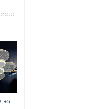
 product
 ( Rộng