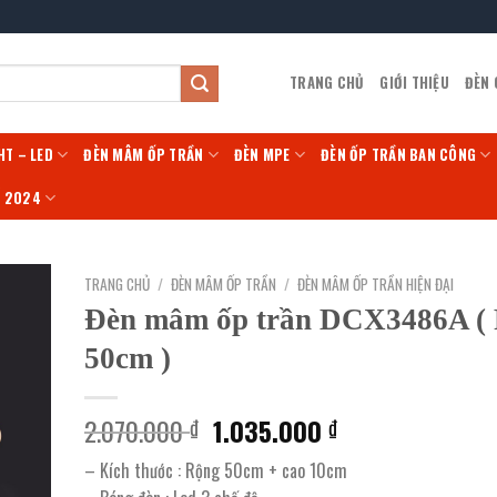
TRANG CHỦ
GIỚI THIỆU
ĐÈN
HT – LED
ĐÈN MÂM ỐP TRẦN
ĐÈN MPE
ĐÈN ỐP TRẦN BAN CÔNG
Í 2024
TRANG CHỦ
/
ĐÈN MÂM ỐP TRẦN
/
ĐÈN MÂM ỐP TRẦN HIỆN ĐẠI
Đèn mâm ốp trần DCX3486A (
50cm )
Giá
Giá
2.070.000
1.035.000
₫
₫
gốc
hiện
– Kích thước : Rộng 50cm + cao 10cm
là:
tại