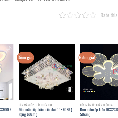
Rate this
Giảm giá!
Giảm giá!
ĐÈN MÂM ỐP TRẦN HIỆN ĐẠI
ĐÈN MÂM ỐP TRẦN HIỆN ĐẠI
CX900 /
Đèn mâm ốp trần hiện đại DCX7089 (
Đèn mâm ốp trần DCX2318
Rộng 60cm )
50cm )