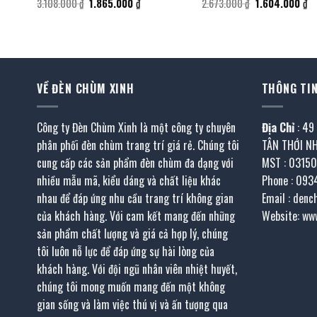
Giá
Giá
Giá
Gi
3.108.000
₫
1.865.000
₫
2.673.000
₫
1.604.000
₫
gốc
hiện
gốc
hi
là:
tại
là:
tạ
3.108.000 ₫.
là:
2.673.000 ₫.
là:
000 ₫.
1.865.000 ₫.
1.
VỀ ĐÈN CHÙM XINH
THÔNG TIN
Công ty Đèn Chùm Xinh là một công ty chuyên
Địa Chỉ
: 49
phân phối đèn chùm trang trí giá rẻ. Chúng tôi
TÂN THỚI N
cung cấp các sản phẩm đèn chùm đa dạng với
MST : 0315
nhiều mẫu mã, kiểu dáng và chất liệu khác
Phone : 093
nhau để đáp ứng nhu cầu trang trí không gian
Email : den
của khách hàng. Với cam kết mang đến những
Website: ww
sản phẩm chất lượng và giá cả hợp lý, chúng
tôi luôn nỗ lực để đáp ứng sự hài lòng của
khách hàng. Với đội ngũ nhân viên nhiệt huyết,
chúng tôi mong muốn mang đến một không
gian sống và làm việc thú vị và ấn tượng qua