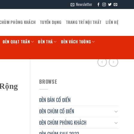
Newsletter
 CHÙM PHÒNG KHÁCH
TUYỂN DỤNG
TRANG TRÍ NỘI THẤT
LIÊN HỆ
ĐÈN QUẠT TRẦN
ĐÈN THẢ
ĐÈN VÁCH TƯỜNG
BROWSE
 Rộng
ĐÈN BÀN CỔ ĐIỂN
ĐÈN CHÙM CỔ ĐIỂN
ĐÈN CHÙM PHÒNG KHÁCH
ĐÈN CHÙM SALE 2023