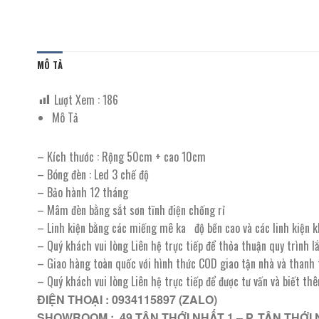
MÔ TẢ
Lượt Xem :
186
Mô Tả
– Kích thước : Rộng 50cm + cao 10cm
– Bóng đèn : Led 3 chế độ
– Bảo hành 12 tháng
– Mâm đèn bằng sắt sơn tĩnh điện chống rỉ
– Linh kiện bằng các miếng mê ka độ bền cao và các linh kiện 
– Quý khách vui lòng Liên hệ trực tiếp để thỏa thuận quy trình 
– Giao hàng toàn quốc với hình thức COD giao tận nhà và thanh
– Quý khách vui lòng Liên hệ trực tiếp để được tư vấn và biết th
ĐIỆN THOẠI : 0934115897 (ZALO)
SHOWROOM : 49 TÂN THỚI NHẤT 1 – P. TÂN THỚI 