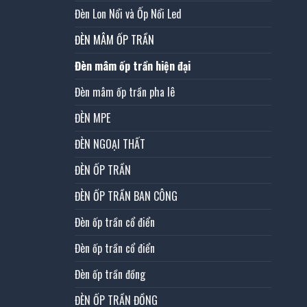
Đèn Lon Nổi và Ốp Nổi Led
ĐÈN MÂM ỐP TRẦN
Đèn mâm ốp trần hiện đại
Đèn mâm ốp trần pha lê
ĐÈN MPE
ĐÈN NGOẠI THẤT
ĐÈN ỐP TRẦN
ĐÈN ỐP TRẦN BAN CÔNG
Đèn ốp trần cổ điển
Đèn ốp trần cổ điển
Đèn ốp trần đồng
ĐÈN ỐP TRẦN ĐỒNG