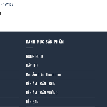
 – 12W lắp
Giá
₫
hiện
tại
.
là:
1.105.000 ₫.
DANH MỤC SẢN PHẨM
BÓNG BULD
DÂY LED
Đèn Âm Trần Thạch Cao
ĐÈN ÂM TRẦN TRÒN
ĐÈN ÂM TRẦN VUÔNG
ĐÈN BÀN