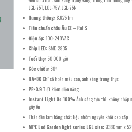
Đèn có 3 loại: Ánh sáng trắng,vàng, trung tính tương ứng
8.143.300 ₫.
là:
LGL-75T, LGL-75V, LGL-75N
4.153.000 ₫.
Quang thông:
8.625 lm
Tiêu chuẩn châu Âu
CE – RoHS
Điện áp:
100-240VAC
Chip LED:
SMD 2835
Tuổi thọ:
50.000 giờ
Góc chiếu:
60º
RA>80
Chỉ số hoàn màu cao, ánh sáng trung thực
PF>0.9
Tiết kiệm điện năng
Instant Light 0s 100%
Ánh sáng tức thì, không nhấp 
gây ồn
Thân đèn làm bằng chất liệu nhôm nguyên khối cao cấp
MPE Led Garden light series LGL size:
Ø380mm x 5