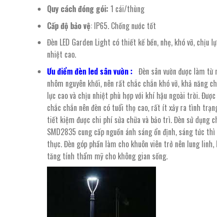
Quy cách đóng gói:
1 cái/thùng
Cấp độ bảo vệ
: IP65. Chống nước tốt
Đèn LED Garden Light có thiết kế bền, nhẹ, khó vỡ, chịu lự
nhiệt cao.
Ưu điểm đèn led sân vườn :
Đèn sân vườn được làm từ n
nhôm nguyên khối, nên rất chắc chắn khó vỡ, khả năng ch
lực cao và chịu nhiệt phù hợp với khí hậu ngoài trời. Được
chắc chắn nên đèn có tuổi thọ cao, rất ít xảy ra tình trạ
tiết kiệm được chi phí sửa chữa và bảo trì. Đèn sử dụng c
SMD2835 cung cấp nguồn ánh sáng ổn định, sáng tức thì 
thực. Đèn góp phần làm cho khuôn viên trở nên lung linh,
tăng tính thẩm mỹ cho không gian sống.