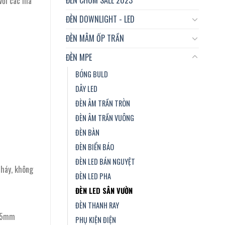
 với các mã
ĐÈN DOWNLIGHT - LED
ĐÈN MÂM ỐP TRẦN
ĐÈN MPE
BÓNG BULD
DÂY LED
ĐÈN ÂM TRẦN TRÒN
ĐÈN ÂM TRẦN VUÔNG
ĐÈN BÀN
ĐÈN BIỂN BÁO
ĐÈN LED BÁN NGUYỆT
nháy, không
ĐÈN LED PHA
ĐÈN LED SÂN VƯỜN
ĐÈN THANH RAY
25mm
PHỤ KIỆN ĐIỆN