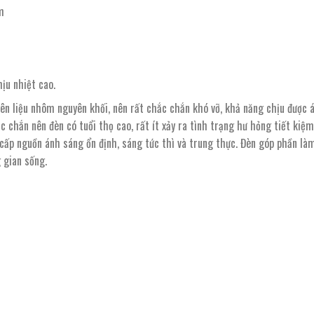
m
hịu nhiệt cao.
n liệu nhôm nguyên khối, nên rất chắc chắn khó vỡ, khả năng chịu được á
ắc chắn nên đèn có tuổi thọ cao, rất ít xảy ra tình trạng hư hỏng tiết kiệ
cấp nguồn ánh sáng ổn định, sáng tức thì và trung thực. Đèn góp phần là
 gian sống.