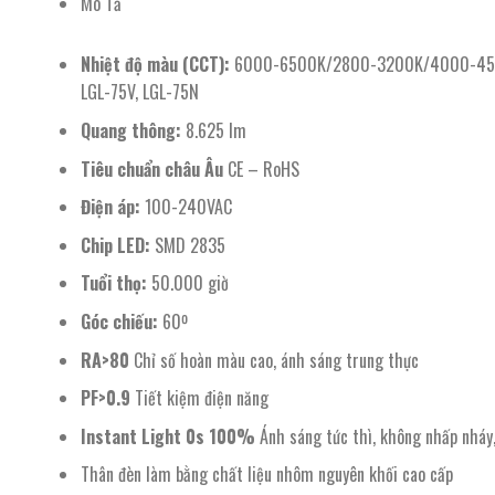
Mô Tả
Nhiệt độ màu (CCT):
6000-6500K/2800-3200K/4000-4500K. Đ
LGL-75V, LGL-75N
Quang thông:
8.625 lm
Tiêu chuẩn châu Âu
CE – RoHS
Điện áp:
100-240VAC
Chip LED:
SMD 2835
Tuổi thọ:
50.000 giờ
Góc chiếu:
60º
RA>80
Chỉ số hoàn màu cao, ánh sáng trung thực
PF>0.9
Tiết kiệm điện năng
Instant Light 0s 100%
Ánh sáng tức thì, không nhấp nháy
Thân đèn làm bằng chất liệu nhôm nguyên khối cao cấp