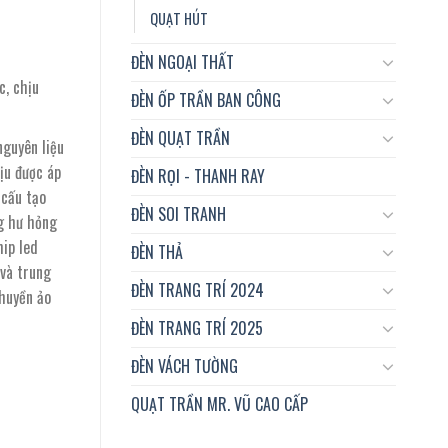
QUẠT HÚT
ĐÈN NGOẠI THẤT
c, chịu
ĐÈN ỐP TRẦN BAN CÔNG
ĐÈN QUẠT TRẦN
guyên liệu
ịu được áp
ĐÈN RỌI - THANH RAY
 cấu tạo
ĐÈN SOI TRANH
ng hư hỏng
hip led
ĐÈN THẢ
và trung
ĐÈN TRANG TRÍ 2024
 huyền ảo
ĐÈN TRANG TRÍ 2025
ĐÈN VÁCH TƯỜNG
QUẠT TRẦN MR. VŨ CAO CẤP