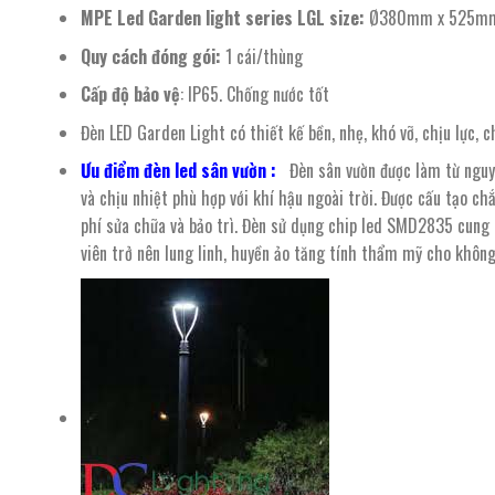
MPE Led Garden light series LGL size:
Ø380mm x 525m
Quy cách đóng gói:
1 cái/thùng
Cấp độ bảo vệ
: IP65. Chống nước tốt
Đèn LED Garden Light có thiết kế bền, nhẹ, khó vỡ, chịu lực, c
Ưu điểm đèn led sân vườn :
Đèn sân vườn được làm từ nguyê
và chịu nhiệt phù hợp với khí hậu ngoài trời. Được cấu tạo ch
phí sửa chữa và bảo trì. Đèn sử dụng chip led SMD2835 cung 
viên trở nên lung linh, huyền ảo tăng tính thẩm mỹ cho không