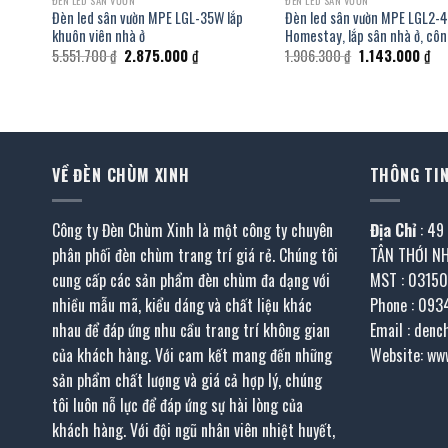
ĐÈN LED SÂN VƯỜN
ĐÈN LED SÂN VƯỜN
lắp
Đèn led sân vườn MPE LGL-35W lắp
Đèn led sân vườn MPE LGL2-
khuôn viên nhà ở
Homestay, lắp sân nhà ở, côn
Giá
Giá
Giá
Giá
5.551.700
₫
2.875.000
₫
1.906.300
₫
1.143.000
₫
gốc
hiện
gốc
hiệ
là:
tại
là:
tại
5.551.700 ₫.
là:
1.906.300 ₫.
là:
 ₫.
2.875.000 ₫.
1.1
VỀ ĐÈN CHÙM XINH
THÔNG TIN
Công ty Đèn Chùm Xinh là một công ty chuyên
Địa Chỉ
: 49
phân phối đèn chùm trang trí giá rẻ. Chúng tôi
TÂN THỚI N
cung cấp các sản phẩm đèn chùm đa dạng với
MST : 0315
nhiều mẫu mã, kiểu dáng và chất liệu khác
Phone : 093
nhau để đáp ứng nhu cầu trang trí không gian
Email : den
của khách hàng. Với cam kết mang đến những
Website: ww
sản phẩm chất lượng và giá cả hợp lý, chúng
tôi luôn nỗ lực để đáp ứng sự hài lòng của
khách hàng. Với đội ngũ nhân viên nhiệt huyết,