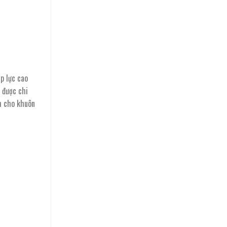
p lực cao
m được chi
m cho khuôn