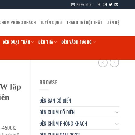
Newsletter
 CHÙM PHÒNG KHÁCH
TUYỂN DỤNG
TRANG TRÍ NỘI THẤT
LIÊN HỆ
ĐÈN QUẠT TRẦN
ĐÈN THẢ
ĐÈN VÁCH TƯỜNG
BROWSE
5W lắp
iên
ĐÈN BÀN CỔ ĐIỂN
ĐÈN CHÙM CỔ ĐIỂN
ĐÈN CHÙM PHÒNG KHÁCH
-4500K.
ĐÈN CHÙM SALE 2023