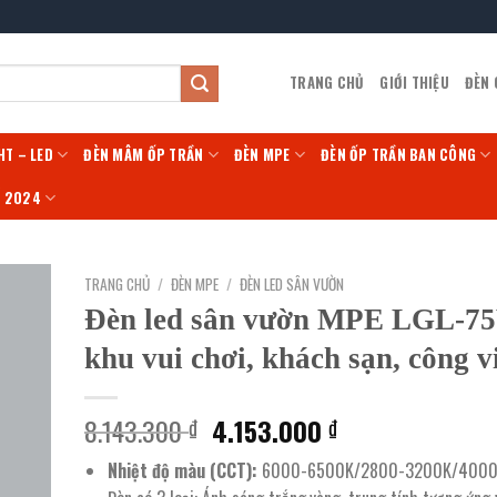
TRANG CHỦ
GIỚI THIỆU
ĐÈN
HT – LED
ĐÈN MÂM ỐP TRẦN
ĐÈN MPE
ĐÈN ỐP TRẦN BAN CÔNG
Í 2024
TRANG CHỦ
/
ĐÈN MPE
/
ĐÈN LED SÂN VƯỜN
Đèn led sân vườn MPE LGL-7
khu vui chơi, khách sạn, công v
Giá
Giá
8.143.300
4.153.000
₫
₫
gốc
hiện
Nhiệt độ màu (CCT):
6000-6500K/2800-3200K/4000
là:
tại