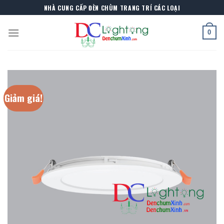
Skip
NHÀ CUNG CẤP ĐÈN CHÙM TRANG TRÍ CÁC LOẠI
to
content
0
Giảm giá!