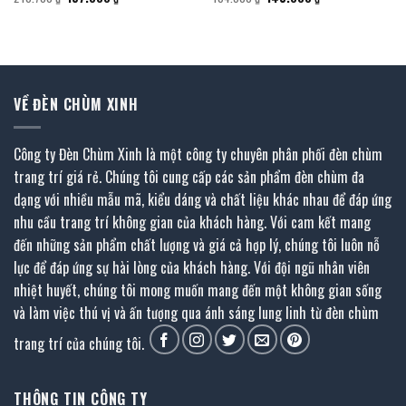
gốc
hiện
gốc
hiện
là:
tại
là:
tại
210.700 ₫.
là:
194.500 ₫.
là:
157.000 ₫.
143.000 ₫.
VỀ ĐÈN CHÙM XINH
Công ty Đèn Chùm Xinh là một công ty chuyên phân phối đèn chùm
trang trí giá rẻ. Chúng tôi cung cấp các sản phẩm đèn chùm đa
dạng với nhiều mẫu mã, kiểu dáng và chất liệu khác nhau để đáp ứng
nhu cầu trang trí không gian của khách hàng. Với cam kết mang
đến những sản phẩm chất lượng và giá cả hợp lý, chúng tôi luôn nỗ
lực để đáp ứng sự hài lòng của khách hàng. Với đội ngũ nhân viên
nhiệt huyết, chúng tôi mong muốn mang đến một không gian sống
và làm việc thú vị và ấn tượng qua ánh sáng lung linh từ đèn chùm
trang trí của chúng tôi.
THÔNG TIN CÔNG TY