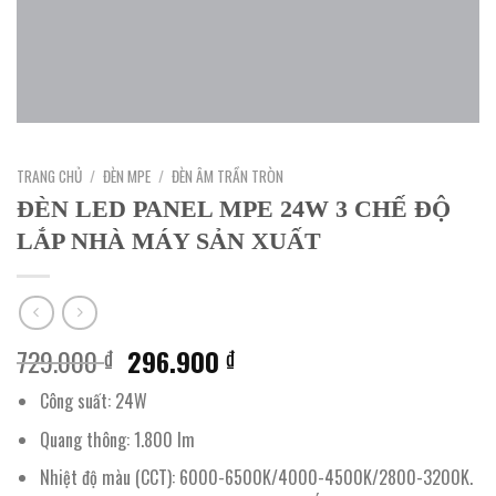
TRANG CHỦ
/
ĐÈN MPE
/
ĐÈN ÂM TRẦN TRÒN
ĐÈN LED PANEL MPE 24W 3 CHẾ ĐỘ
LẮP NHÀ MÁY SẢN XUẤT
Giá
Giá
729.000
296.900
₫
₫
gốc
hiện
Công suất: 24W
là:
tại
729.000 ₫.
là:
Quang thông: 1.800 lm
296.900 ₫.
Nhiệt độ màu (CCT): 6000-6500K/4000-4500K/2800-3200K.