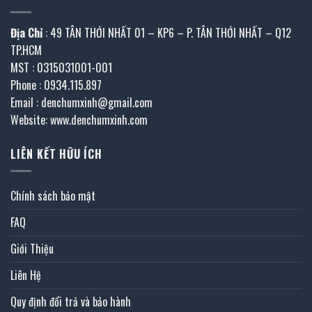
Địa Chỉ
: 49 TÂN THỚI NHẤT 01 – KP6 – P. TÂN THỚI NHẤT – Q12
TP.HCM
MST : 0315031001-001
Phone : 0934.115.897
Email : denchumxinh@gmail.com
Website: www.denchumxinh.com
LIÊN KẾT HỮU ÍCH
Chính sách bảo mật
FAQ
Giới Thiệu
Liên Hệ
Quy định đổi trả và bảo hành