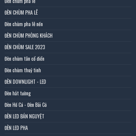
Đèn chùm pha lê
ĐÈN CHÙM PHA LÊ
Đèn chùm pha lê nến
ĐÈN CHÙM PHÒNG KHÁCH
ĐÈN CHÙM SALE 2023
Đèn chùm tân cổ điển
Đèn chùm thuỷ tinh
ĐÈN DOWNLIGHT - LED
Đèn hắt tường
Đèn Hồ Cá - Đèn Bãi Cỏ
ĐÈN LED BÁN NGUYỆT
ĐÈN LED PHA