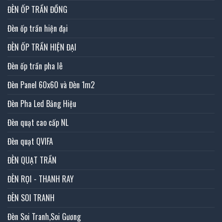
ĐÈN ỐP TRẦN ĐỒNG
Đèn ốp trần hiện đại
ĐÈN ỐP TRẦN HIỆN ĐẠI
Đèn ốp trần pha lê
Đèn Panel 60x60 và Đèn 1m2
Đèn Pha Led Bảng Hiệu
Đèn quạt cao cấp NL
Đèn quạt QVIFA
ĐÈN QUẠT TRẦN
ĐÈN RỌI - THANH RAY
ĐÈN SOI TRANH
Đèn Soi Tranh,Soi Gương