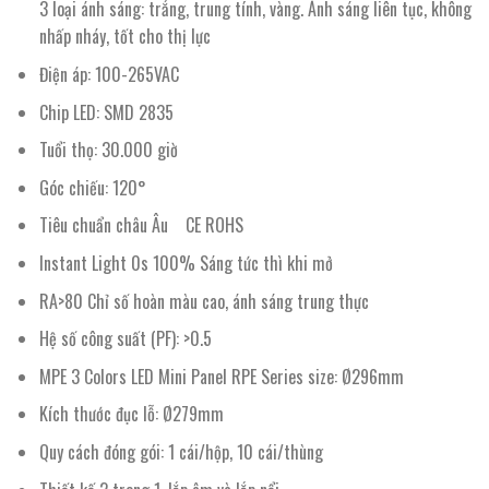
3 loại ánh sáng: trắng, trung tính, vàng. Ánh sáng liên tục, không
nhấp nháy, tốt cho thị lực
Điện áp: 100-265VAC
Chip LED: SMD 2835
Tuổi thọ: 30.000 giờ
Góc chiếu: 120°
Tiêu chuẩn châu Âu CE ROHS
Instant Light 0s 100% Sáng tức thì khi mở
RA>80 Chỉ số hoàn màu cao, ánh sáng trung thực
Hệ số công suất (PF): >0.5
MPE 3 Colors LED Mini Panel RPE Series size: Ø296mm
Kích thước đục lỗ: Ø279mm
Quy cách đóng gói: 1 cái/hộp, 10 cái/thùng