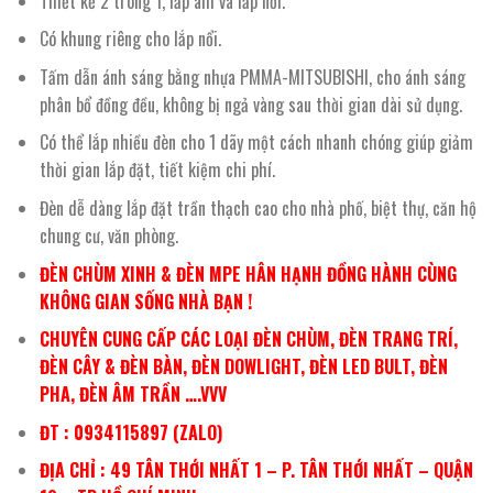
Thiết kế 2 trong 1, lắp âm và lắp nổi.
Có khung riêng cho lắp nổi.
Tấm dẫn ánh sáng bằng nhựa PMMA-MITSUBISHI, cho ánh sáng
phân bổ đồng đều, không bị ngả vàng sau thời gian dài sử dụng.
Có thể lắp nhiều đèn cho 1 dãy một cách nhanh chóng giúp giảm
thời gian lắp đặt, tiết kiệm chi phí.
Đèn dễ dàng lắp đặt trần thạch cao cho nhà phố, biệt thự, căn hộ
chung cư, văn phòng.
ĐÈN CHÙM XINH & ĐÈN MPE HÂN HẠNH ĐỒNG HÀNH CÙNG
KHÔNG GIAN SỐNG NHÀ BẠN !
CHUYÊN CUNG CẤP CÁC LOẠI ĐÈN CHÙM, ĐÈN TRANG TRÍ,
ĐÈN CÂY & ĐÈN BÀN, ĐÈN DOWLIGHT, ĐÈN LED BULT, ĐÈN
PHA, ĐÈN ÂM TRẦN ….VVV
ĐT : 0934115897 (ZALO)
ĐỊA CHỈ : 49 TÂN THỚI NHẤT 1 – P. TÂN THỚI NHẤT – QUẬN