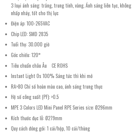
3 loại ánh sáng: trắng, trung tính, vàng. Ánh sáng liên tục, không
nhấp nháy, tốt cho thị lực
Điện áp: 100-265VAC
Chip LED: SMD 2835
Tuổi thọ: 30.000 giờ
Góc chiếu: 120°
Tiêu chuẩn châu Âu CE ROHS
Instant Light 0s 100% Sáng tức thì khi mở
RA>80 Chỉ số hoàn màu cao, ánh sáng trung thực
Hệ số công suất (PF): >0.5
MPE 3 Colors LED Mini Panel RPE Series size: Ø296mm
Kích thước đục lỗ: Ø279mm
Quy cách đóng gói: 1 cái/hộp, 10 cái/thùng