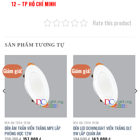
12 – TP HỒ CHÍ MINH
Rate this product
SẢN PHẨM TƯƠNG TỰ
Giảm giá!
Giảm giá!
ĐÈN ÂM TRẦN TRÒN
ĐÈN ÂM TRẦN TRÒN
ĐÈN ÂM TRẦN VIỀN TRẮNG MPE LẮP
ĐÈN LED DOWNLIGHT VIỀN TRẮNG DLT
PHÒNG HỌC 12W
9W LẮP QUÁN ĂN
Giá
Giá
Giá
Giá
210.700
₫
157.000
₫
194.500
₫
143.000
₫