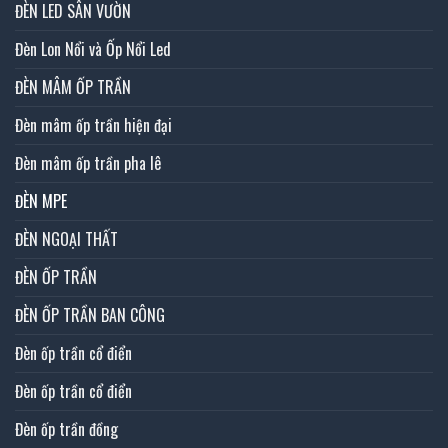
ĐÈN LED SÂN VƯỜN
Đèn Lon Nổi và Ốp Nổi Led
ĐÈN MÂM ỐP TRẦN
Đèn mâm ốp trần hiện đại
Đèn mâm ốp trần pha lê
ĐÈN MPE
ĐÈN NGOẠI THẤT
ĐÈN ỐP TRẦN
ĐÈN ỐP TRẦN BAN CÔNG
Đèn ốp trần cổ điển
Đèn ốp trần cổ điển
Đèn ốp trần đồng