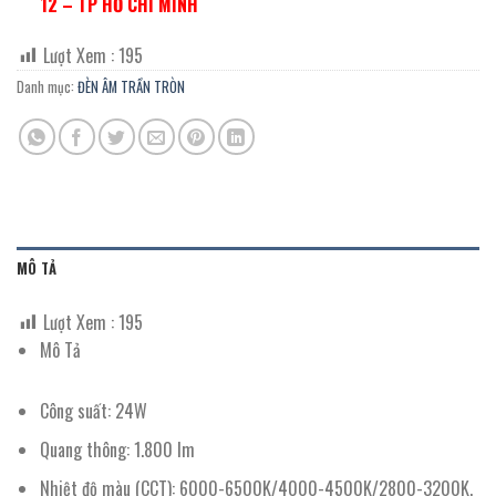
12 – TP HỒ CHÍ MINH
Lượt Xem :
195
Danh mục:
ĐÈN ÂM TRẦN TRÒN
MÔ TẢ
Lượt Xem :
195
Mô Tả
Công suất: 24W
Quang thông: 1.800 lm
Nhiệt độ màu (CCT): 6000-6500K/4000-4500K/2800-3200K.