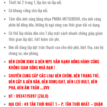
Thiết kế 2 trong 1, lắp âm và lắp nổi.
Có khung riêng cho lắp nổi.
Tấm dẫn ánh sáng bằng nhựa PMMA-MITSUBISHI, cho ánh sáng
phân bổ đồng đều, không bị ngả vàng sau thời gian dài sử dụng.
Có thể lắp nhiều đèn cho 1 dãy một cách nhanh chóng giúp giảm
thời gian lắp đặt, tiết kiệm chi phí.
Đèn dễ dàng lắp đặt trần thạch cao cho nhà phố, biệt thự, căn hộ
chung cư, văn phòng.
ĐÈN CHÙM XINH & ĐÈN MPE HÂN HẠNH ĐỒNG HÀNH CÙNG
KHÔNG GIAN SỐNG NHÀ BẠN !
CHUYÊN CUNG CẤP CÁC LOẠI ĐÈN CHÙM, ĐÈN TRANG TRÍ,
ĐÈN CÂY & ĐÈN BÀN, ĐÈN DOWLIGHT, ĐÈN LED BULT, ĐÈN
PHA, ĐÈN ÂM TRẦN ….VVV
ĐT : 0934115897 (ZALO)
ĐỊA CHỈ : 49 TÂN THỚI NHẤT 1 – P. TÂN THỚI NHẤT – QUẬN