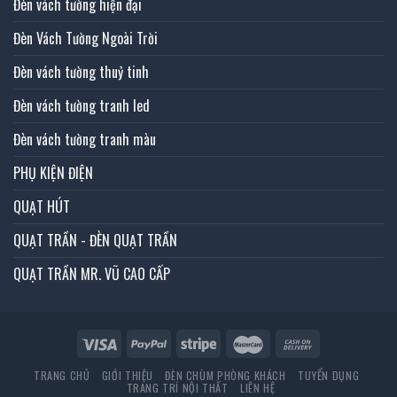
Đèn vách tường hiện đại
Đèn Vách Tường Ngoài Trời
Đèn vách tường thuỷ tinh
Đèn vách tường tranh led
Đèn vách tường tranh màu
PHỤ KIỆN ĐIỆN
QUẠT HÚT
QUẠT TRẦN - ĐÈN QUẠT TRẦN
QUẠT TRẦN MR. VŨ CAO CẤP
TRANG CHỦ
GIỚI THIỆU
ĐÈN CHÙM PHÒNG KHÁCH
TUYỂN DỤNG
TRANG TRÍ NỘI THẤT
LIÊN HỆ