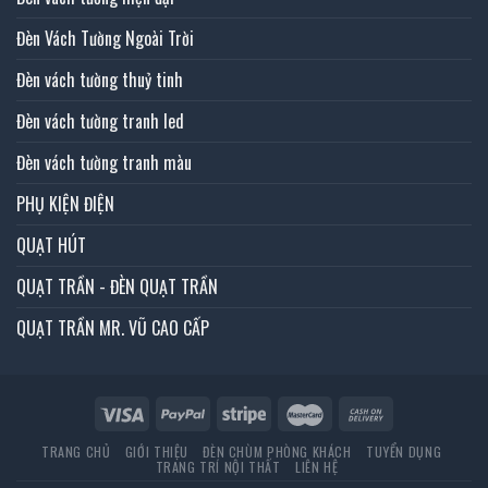
Đèn Vách Tường Ngoài Trời
Đèn vách tường thuỷ tinh
Đèn vách tường tranh led
Đèn vách tường tranh màu
PHỤ KIỆN ĐIỆN
QUẠT HÚT
QUẠT TRẦN - ĐÈN QUẠT TRẦN
QUẠT TRẦN MR. VŨ CAO CẤP
TRANG CHỦ
GIỚI THIỆU
ĐÈN CHÙM PHÒNG KHÁCH
TUYỂN DỤNG
TRANG TRÍ NỘI THẤT
LIÊN HỆ