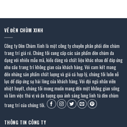
gốc
hiện
1.115.000 ₫.
là:
là:
tại
613.000 ₫.
493.000 ₫.
là:
271.000 ₫.
VỀ ĐÈN CHÙM XINH
Công ty Đèn Chùm Xinh là một công ty chuyên phân phối đèn chùm
trang trí giá rẻ. Chúng tôi cung cấp các sản phẩm đèn chùm đa
dạng với nhiều mẫu mã, kiểu dáng và chất liệu khác nhau để đáp ứng
nhu cầu trang trí không gian của khách hàng. Với cam kết mang
đến những sản phẩm chất lượng và giá cả hợp lý, chúng tôi luôn nỗ
lực để đáp ứng sự hài lòng của khách hàng. Với đội ngũ nhân viên
nhiệt huyết, chúng tôi mong muốn mang đến một không gian sống
và làm việc thú vị và ấn tượng qua ánh sáng lung linh từ đèn chùm
trang trí của chúng tôi.
THÔNG TIN CÔNG TY