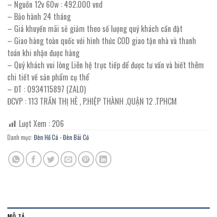
– Nguồn 12v 60w : 492.000 vnd
– Bảo hành 24 tháng
– Giá khuyến mãi sẽ giảm theo số lượng quý khách cần đặt
– Giao hàng toàn quốc với hình thức COD giao tận nhà và thanh
toán khi nhận được hàng
– Quý khách vui lòng Liên hệ trực tiếp để được tư vấn và biết thêm
chi tiết về sản phẩm cụ thể
– ĐT : 0934115897 (ZALO)
ĐCVP : 113 TRẦN THỊ HÈ , P.HIỆP THÀNH .QUẬN 12 .TPHCM
Lượt Xem :
206
Danh mục:
Đèn Hồ Cá - Đèn Bãi Cỏ
MÔ TẢ