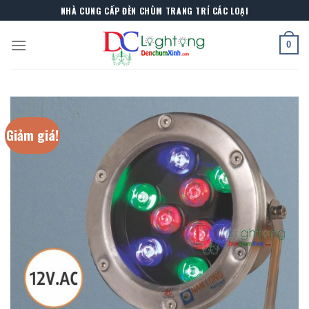
Skip
NHÀ CUNG CẤP ĐÈN CHÙM TRANG TRÍ CÁC LOẠI
to
content
0
Giảm giá!