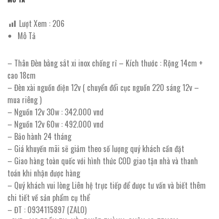
Lượt Xem :
206
Mô Tả
– Thân Đèn bằng sắt xi inox chống rỉ – Kích thước : Rộng 14cm +
cao 18cm
– Đèn xài nguồn điện 12v ( chuyển đổi cục nguồn 220 sáng 12v –
mua riêng )
– Nguồn 12v 30w : 342.000 vnd
– Nguồn 12v 60w : 492.000 vnd
– Bảo hành 24 tháng
– Giá khuyến mãi sẽ giảm theo số lượng quý khách cần đặt
– Giao hàng toàn quốc với hình thức COD giao tận nhà và thanh
toán khi nhận được hàng
– Quý khách vui lòng Liên hệ trực tiếp để được tư vấn và biết thêm
chi tiết về sản phẩm cụ thể
– ĐT : 0934115897 (ZALO)