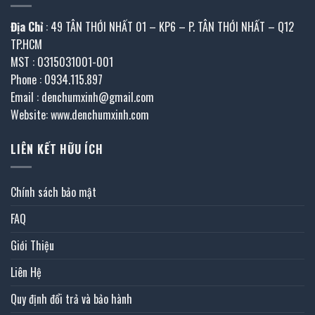
Địa Chỉ
: 49 TÂN THỚI NHẤT 01 – KP6 – P. TÂN THỚI NHẤT – Q12
TP.HCM
MST : 0315031001-001
Phone : 0934.115.897
Email : denchumxinh@gmail.com
Website: www.denchumxinh.com
LIÊN KẾT HỮU ÍCH
Chính sách bảo mật
FAQ
Giới Thiệu
Liên Hệ
Quy định đổi trả và bảo hành