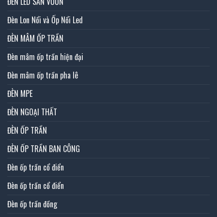
ĐÈN LED SÂN VƯỜN
Đèn Lon Nổi và Ốp Nổi Led
ĐÈN MÂM ỐP TRẦN
Đèn mâm ốp trần hiện đại
Đèn mâm ốp trần pha lê
ĐÈN MPE
ĐÈN NGOẠI THẤT
ĐÈN ỐP TRẦN
ĐÈN ỐP TRẦN BAN CÔNG
Đèn ốp trần cổ điển
Đèn ốp trần cổ điển
Đèn ốp trần đồng