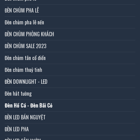
ĐÈN CHÙM PHA LÊ
Đèn chùm pha lê nến
ĐÈN CHÙM PHÒNG KHÁCH
ĐÈN CHÙM SALE 2023
Đèn chùm tân cổ điển
Đèn chùm thuỷ tinh
ĐÈN DOWNLIGHT - LED
Đèn hắt tường
Đèn Hồ Cá - Đèn Bãi Cỏ
ĐÈN LED BÁN NGUYỆT
ĐÈN LED PHA