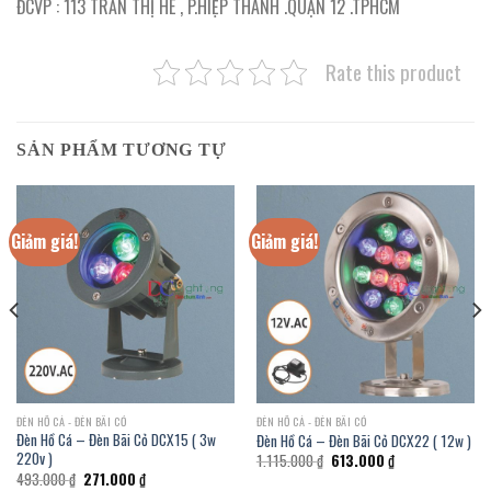
ĐCVP : 113 TRẦN THỊ HÈ , P.HIỆP THÀNH .QUẬN 12 .TPHCM
Rate this product
SẢN PHẨM TƯƠNG TỰ
Giảm giá!
Giảm giá!
ĐÈN HỒ CÁ - ĐÈN BÃI CỎ
ĐÈN HỒ CÁ - ĐÈN BÃI CỎ
Đèn Hồ Cá – Đèn Bãi Cỏ DCX15 ( 3w
Đèn Hồ Cá – Đèn Bãi Cỏ DCX22 ( 12w )
220v )
Giá
Giá
1.115.000
₫
613.000
₫
gốc
hiện
Giá
Giá
493.000
₫
271.000
₫
là:
tại