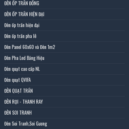
ĐÈN ỐP TRẦN ĐỒNG
ĐÈN ỐP TRẦN HIỆN ĐẠI
Đèn ốp trần hiện đại
Đèn ốp trần pha lê
Đèn Panel 60x60 và Đèn 1m2
Đèn Pha Led Bảng Hiệu
Đèn quạt cao cấp NL
Đèn quạt QVIFA
ĐÈN QUẠT TRẦN
ĐÈN RỌI - THANH RAY
ĐÈN SOI TRANH
Đèn Soi Tranh,Soi Gương