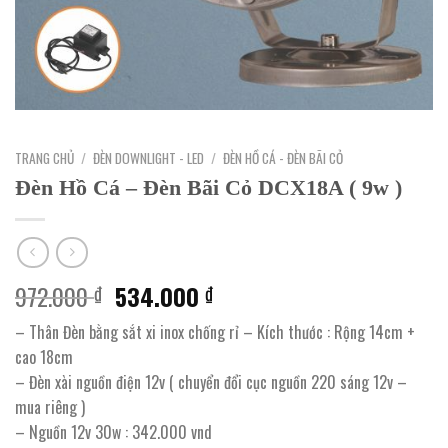
TRANG CHỦ
/
ĐÈN DOWNLIGHT - LED
/
ĐÈN HỒ CÁ - ĐÈN BÃI CỎ
Đèn Hồ Cá – Đèn Bãi Cỏ DCX18A ( 9w )
Giá
Giá
972.000
534.000
₫
₫
gốc
hiện
– Thân Đèn bằng sắt xi inox chống rỉ – Kích thước : Rộng 14cm +
là:
tại
cao 18cm
972.000 ₫.
là:
– Đèn xài nguồn điện 12v ( chuyển đổi cục nguồn 220 sáng 12v –
534.000 ₫.
mua riêng )
– Nguồn 12v 30w : 342.000 vnd