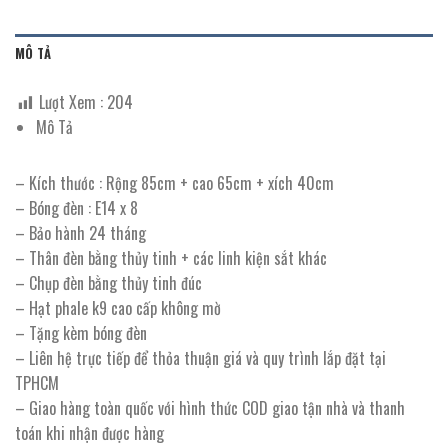
MÔ TẢ
Lượt Xem :
204
Mô Tả
– Kích thước : Rộng 85cm + cao 65cm + xích 40cm
– Bóng đèn : E14 x 8
– Bảo hành 24 tháng
– Thân đèn bằng thủy tinh + các linh kiện sắt khác
– Chụp đèn bằng thủy tinh đúc
– Hạt phale k9 cao cấp không mờ
– Tặng kèm bóng đèn
– Liên hệ trực tiếp để thỏa thuận giá và quy trình lắp đặt tại
TPHCM
– Giao hàng toàn quốc với hình thức COD giao tận nhà và thanh
toán khi nhận được hàng