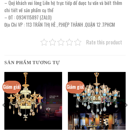
– Quý khách vui lòng Liên hệ trực tiếp để được tư vấn và biết thêm
chi tiết về sản phẩm cụ thể
– ĐT : 0934115897 (ZALO)
Địa Chỉ VP : 113 TRẦN THỊ HÈ , P.HIỆP THÀNH .QUẬN 12 .TPHCM
Rate this product
SẢN PHẨM TƯƠNG TỰ
Giảm giá!
Giảm giá!