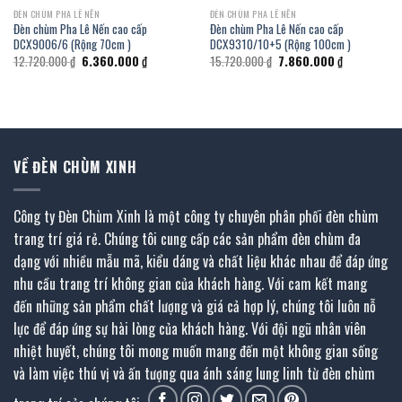
ĐÈN CHÙM PHA LÊ NẾN
ĐÈN CHÙM PHA LÊ NẾN
Đèn chùm Pha Lê Nến cao cấp
Đèn chùm Pha Lê Nến cao cấp
DCX9006/6 (Rộng 70cm )
DCX9310/10+5 (Rộng 100cm )
Giá
Giá
Giá
Giá
12.720.000
₫
6.360.000
₫
15.720.000
₫
7.860.000
₫
gốc
hiện
gốc
hiện
là:
tại
là:
tại
12.720.000 ₫.
là:
15.720.000 ₫.
là:
₫.
6.360.000 ₫.
7.860.000 ₫.
VỀ ĐÈN CHÙM XINH
Công ty Đèn Chùm Xinh là một công ty chuyên phân phối đèn chùm
trang trí giá rẻ. Chúng tôi cung cấp các sản phẩm đèn chùm đa
dạng với nhiều mẫu mã, kiểu dáng và chất liệu khác nhau để đáp ứng
nhu cầu trang trí không gian của khách hàng. Với cam kết mang
đến những sản phẩm chất lượng và giá cả hợp lý, chúng tôi luôn nỗ
lực để đáp ứng sự hài lòng của khách hàng. Với đội ngũ nhân viên
nhiệt huyết, chúng tôi mong muốn mang đến một không gian sống
và làm việc thú vị và ấn tượng qua ánh sáng lung linh từ đèn chùm