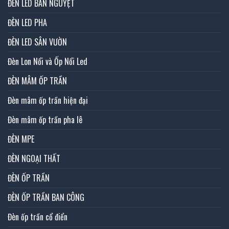
ĐÈN LED BÁN NGUYỆT
ĐÈN LED PHA
ĐÈN LED SÂN VƯỜN
Đèn Lon Nổi và Ốp Nổi Led
ĐÈN MÂM ỐP TRẦN
Đèn mâm ốp trần hiện đại
Đèn mâm ốp trần pha lê
ĐÈN MPE
ĐÈN NGOẠI THẤT
ĐÈN ỐP TRẦN
ĐÈN ỐP TRẦN BAN CÔNG
Đèn ốp trần cổ điển