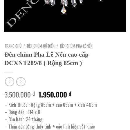
TRANG CHỦ
/
ĐÈN CHÙM CỔ ĐIỂN
/
ĐÈN CHÙM PHA LÊ NẾN
Đèn chùm Pha Lê Nến cao cấp
DCXNT289/8 ( Rộng 85cm )
Giá
Giá
3.500.000
1.950.000
₫
₫
gốc
hiện
– Kích thước : Rộng 85cm + cao 65cm + xích 40cm
là:
tại
– Bóng đèn : E14 x 8
3.500.000 ₫.
là:
– Bảo hành 24 tháng
1.950.000 ₫.
– Thân đèn bằng thủy tinh + các linh kiện sắt khác