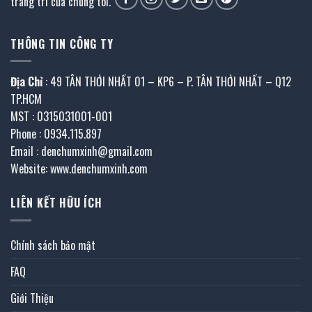
trang trí của chúng tôi.
THÔNG TIN CÔNG TY
Địa Chỉ
: 49 TÂN THỚI NHẤT 01 – KP6 – P. TÂN THỚI NHẤT – Q12
TP.HCM
MST : 0315031001-001
Phone : 0934.115.897
Email : denchumxinh@gmail.com
Website: www.denchumxinh.com
LIÊN KẾT HỮU ÍCH
Chính sách bảo mật
FAQ
Giới Thiệu