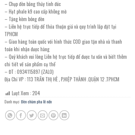
– Chụp đèn bằng thủy tinh đúc
– Hạt phale k9 cao cấp không mờ
– Tặng kèm bóng đèn
– Liên hệ trực tiếp để thỏa thuận giá và quy trình lắp đặt tại
TPHCM
– Giao hàng toàn quốc với hình thức COD giao tận nhà và thanh
toán khi nhận được hàng
– Quý khách vui lòng Liên hệ trực tiếp để được tư vấn và biết thêm
chi tiết về sản phẩm cụ thể
– ĐT : 0934115897 (ZALO)
Địa Chỉ VP : 113 TRẦN THỊ HÈ , P.HIỆP THÀNH .QUẬN 12 .TPHCM
Lượt Xem :
204
Danh mục:
Đèn chùm pha lê nến