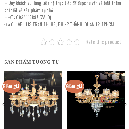
– Quý khách vui lòng Liên hệ trực tiếp để được tư vấn và biết thêm
chi tiết về sản phẩm cụ thể
– ĐT : 0934115897 (ZALO)
Địa Chỉ VP : 113 TRẦN THỊ HÈ , P.HIỆP THÀNH .QUẬN 12 .TPHCM
Rate this product
SẢN PHẨM TƯƠNG TỰ
Giảm giá!
Giảm giá!