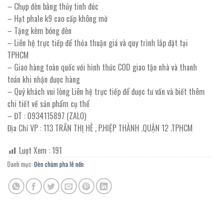
– Chụp đèn bằng thủy tinh đúc
– Hạt phale k9 cao cấp không mờ
– Tặng kèm bóng đèn
– Liên hệ trực tiếp để thỏa thuận giá và quy trình lắp đặt tại
TPHCM
– Giao hàng toàn quốc với hình thức COD giao tận nhà và thanh
toán khi nhận được hàng
– Quý khách vui lòng Liên hệ trực tiếp để được tư vấn và biết thêm
chi tiết về sản phẩm cụ thể
– ĐT : 0934115897 (ZALO)
Địa Chỉ VP : 113 TRẦN THỊ HÈ , P.HIỆP THÀNH .QUẬN 12 .TPHCM
Lượt Xem :
191
Danh mục:
Đèn chùm pha lê nến