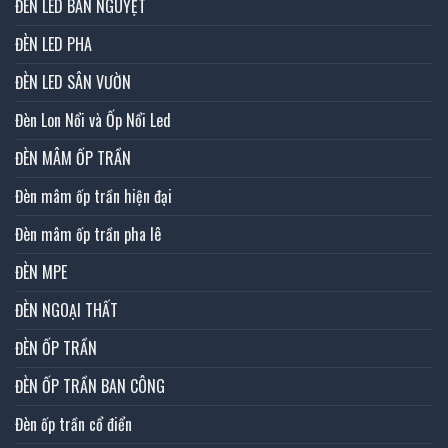
ĐÈN LED BÁN NGUYỆT
ĐÈN LED PHA
ĐÈN LED SÂN VƯỜN
Đèn Lon Nổi và Ốp Nổi Led
ĐÈN MÂM ỐP TRẦN
Đèn mâm ốp trần hiện đại
Đèn mâm ốp trần pha lê
ĐÈN MPE
ĐÈN NGOẠI THẤT
ĐÈN ỐP TRẦN
ĐÈN ỐP TRẦN BAN CÔNG
Đèn ốp trần cổ điển