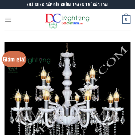
Skip
NHÀ CUNG CẤP ĐÈN CHÙM TRANG TRÍ CÁC LOẠI
to
content
0
Giảm giá!