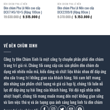
ĐÈN CHÙM PHA LÊ NẾN
ĐÈN CHÙM PHA LÊ NẾN
Đèn chùm Pha Lê Nến cao cấp
Đèn chùm Pha Lê Nến cao cấp
DCX7145/10+5 (Rộng 100cm )
DCX2209/8 (Rộng 80cm )
Giá
Giá
Giá
Giá
19.030.000
₫
9.515.000
₫
9.370.000
₫
5.153.000
₫
gốc
hiện
gốc
hiện
là:
tại
là:
tại
19.030.000 ₫.
là:
9.370.000 ₫.
là:
.
9.515.000 ₫.
5.153.000 ₫.
VỀ ĐÈN CHÙM XINH
Công ty Đèn Chùm Xinh là một công ty chuyên phân phối đèn chùm
trang trí giá rẻ. Chúng tôi cung cấp các sản phẩm đèn chùm đa
dạng với nhiều mẫu mã, kiểu dáng và chất liệu khác nhau để đáp ứng
nhu cầu trang trí không gian của khách hàng. Với cam kết mang
đến những sản phẩm chất lượng và giá cả hợp lý, chúng tôi luôn nỗ
lực để đáp ứng sự hài lòng của khách hàng. Với đội ngũ nhân viên
nhiệt huyết, chúng tôi mong muốn mang đến một không gian sống
và làm việc thú vị và ấn tượng qua ánh sáng lung linh từ đèn chùm