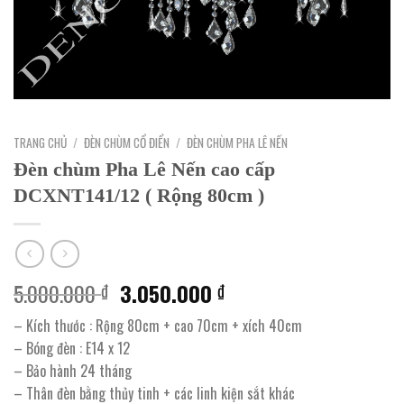
TRANG CHỦ
/
ĐÈN CHÙM CỔ ĐIỂN
/
ĐÈN CHÙM PHA LÊ NẾN
Đèn chùm Pha Lê Nến cao cấp
DCXNT141/12 ( Rộng 80cm )
Giá
Giá
5.000.000
3.050.000
₫
₫
gốc
hiện
– Kích thước : Rộng 80cm + cao 70cm + xích 40cm
là:
tại
– Bóng đèn : E14 x 12
5.000.000 ₫.
là:
– Bảo hành 24 tháng
3.050.000 ₫.
– Thân đèn bằng thủy tinh + các linh kiện sắt khác