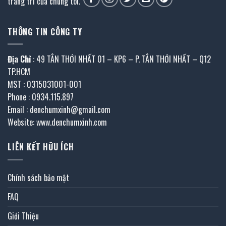
trang trí của chúng tôi.
THÔNG TIN CÔNG TY
Địa Chỉ
: 49 TÂN THỚI NHẤT 01 – KP6 – P. TÂN THỚI NHẤT – Q12
TP.HCM
MST : 0315031001-001
Phone : 0934.115.897
Email : denchumxinh@gmail.com
Website: www.denchumxinh.com
LIÊN KẾT HỮU ÍCH
Chính sách bảo mật
FAQ
Giới Thiệu