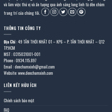
và làm việc thú vị và ấn tượng qua ánh sáng lung linh từ đèn chùm
trang trí của chúng tôi.
THÔNG TIN CÔNG TY
Địa Chỉ
: 49 TÂN THỚI NHẤT 01 – KP6 – P. TÂN THỚI NHẤT – Q12
TP.HCM
MST : 0315031001-001
Phone : 0934.115.897
Email : denchumxinh@gmail.com
Website: www.denchumxinh.com
LIÊN KẾT HỮU ÍCH
Chính sách bảo mật
FAQ