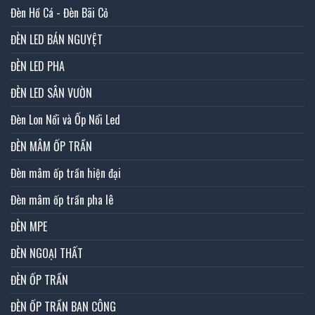
Đèn Hồ Cá - Đèn Bãi Cỏ
ĐÈN LED BÁN NGUYỆT
ĐÈN LED PHA
ĐÈN LED SÂN VƯỜN
Đèn Lon Nổi và Ốp Nổi Led
ĐÈN MÂM ỐP TRẦN
Đèn mâm ốp trần hiện đại
Đèn mâm ốp trần pha lê
ĐÈN MPE
ĐÈN NGOẠI THẤT
ĐÈN ỐP TRẦN
ĐÈN ỐP TRẦN BAN CÔNG