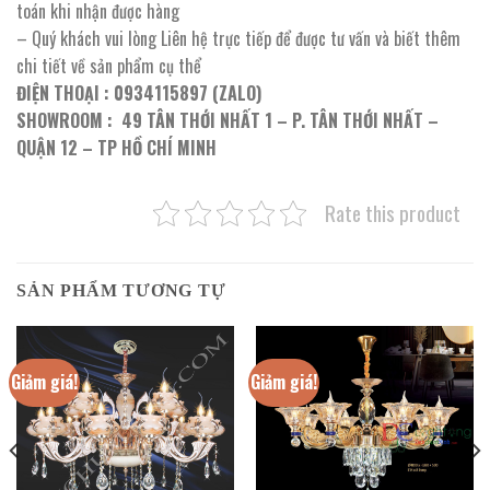
toán khi nhận được hàng
– Quý khách vui lòng Liên hệ trực tiếp để được tư vấn và biết thêm
chi tiết về sản phẩm cụ thể
ĐIỆN THOẠI : 0934115897 (ZALO)
SHOWROOM : 49 TÂN THỚI NHẤT 1 – P. TÂN THỚI NHẤT –
QUẬN 12 – TP HỒ CHÍ MINH
Rate this product
SẢN PHẨM TƯƠNG TỰ
Giảm giá!
Giảm giá!