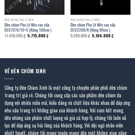
ĐÈN CHÙM PHA LÊ NẾN
ĐÈN CHÙM PHA LÊ NẾN
Đèn chùm Pha Lê Nến cao cấp
Đèn chùm Pha Lê Nến cao cấp
DCX7076/10+5 (Rộng 100cm )
DCX2206/8 (Rộng 80cm )
Giá
Giá
Giá
Giá
11.430.000
₫
5.715.000
₫
9.280.000
₫
5.104.000
₫
gốc
hiện
gốc
hiện
là:
tại
là:
tại
11.430.000 ₫.
là:
9.280.000 ₫.
là:
0 ₫.
5.715.000 ₫.
5.104.000 ₫.
VỀ ĐÈN CHÙM XINH
Công ty Đèn Chùm Xinh là một công ty chuyên phân phối đèn chùm
trang trí giá rẻ. Chúng tôi cung cấp các sản phẩm đèn chùm đa
dạng với nhiều mẫu mã, kiểu dáng và chất liệu khác nhau để đáp ứng
nhu cầu trang trí không gian của khách hàng. Với cam kết mang
đến những sản phẩm chất lượng và giá cả hợp lý, chúng tôi luôn nỗ
lực để đáp ứng sự hài lòng của khách hàng. Với đội ngũ nhân viên
nhiệt huyết, chúng tôi mong muốn mang đến một không gian sống