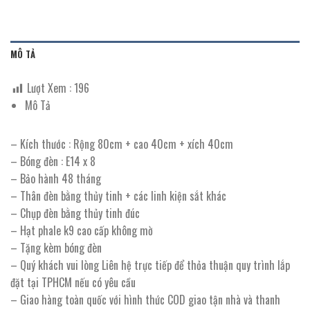
MÔ TẢ
Lượt Xem :
196
Mô Tả
– Kích thước : Rộng 80cm + cao 40cm + xích 40cm
– Bóng đèn : E14 x 8
– Bảo hành 48 tháng
– Thân đèn bằng thủy tinh + các linh kiện sắt khác
– Chụp đèn bằng thủy tinh đúc
– Hạt phale k9 cao cấp không mờ
– Tặng kèm bóng đèn
– Quý khách vui lòng Liên hệ trực tiếp để thỏa thuận quy trình lắp
đặt tại TPHCM nếu có yêu cầu
– Giao hàng toàn quốc với hình thức COD giao tận nhà và thanh