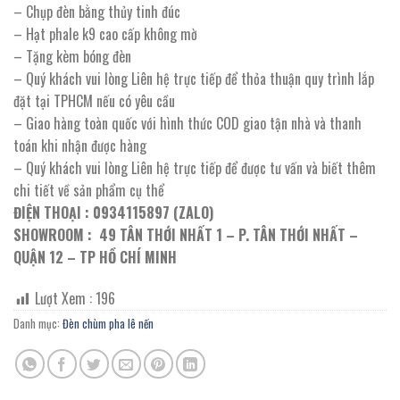
– Chụp đèn bằng thủy tinh đúc
– Hạt phale k9 cao cấp không mờ
– Tặng kèm bóng đèn
– Quý khách vui lòng Liên hệ trực tiếp để thỏa thuận quy trình lắp
đặt tại TPHCM nếu có yêu cầu
– Giao hàng toàn quốc với hình thức COD giao tận nhà và thanh
toán khi nhận được hàng
– Quý khách vui lòng Liên hệ trực tiếp để được tư vấn và biết thêm
chi tiết về sản phẩm cụ thể
ĐIỆN THOẠI : 0934115897 (ZALO)
SHOWROOM : 49 TÂN THỚI NHẤT 1 – P. TÂN THỚI NHẤT –
QUẬN 12 – TP HỒ CHÍ MINH
Lượt Xem :
196
Danh mục:
Đèn chùm pha lê nến