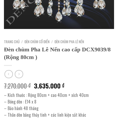
TRANG CHỦ
/
ĐÈN CHÙM CỔ ĐIỂN
/
ĐÈN CHÙM PHA LÊ NẾN
Đèn chùm Pha Lê Nến cao cấp DCX9039/8
(Rộng 80cm )
Giá
Giá
7.270.000
3.635.000
₫
₫
gốc
hiện
– Kích thước : Rộng 80cm + cao 40cm + xích 40cm
là:
tại
– Bóng đèn : E14 x 8
7.270.000 ₫.
là:
– Bảo hành 48 tháng
3.635.000 ₫.
– Thân đèn bằng thủy tinh + các linh kiện sắt khác