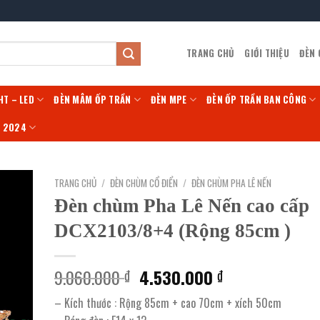
TRANG CHỦ
GIỚI THIỆU
ĐÈN
HT – LED
ĐÈN MÂM ỐP TRẦN
ĐÈN MPE
ĐÈN ỐP TRẦN BAN CÔNG
Í 2024
TRANG CHỦ
/
ĐÈN CHÙM CỔ ĐIỂN
/
ĐÈN CHÙM PHA LÊ NẾN
Đèn chùm Pha Lê Nến cao cấp
DCX2103/8+4 (Rộng 85cm )
Giá
Giá
9.060.000
4.530.000
₫
₫
gốc
hiện
– Kích thước : Rộng 85cm + cao 70cm + xích 50cm
là:
tại