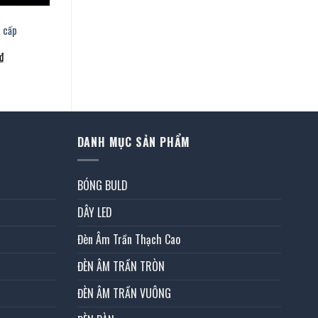
 cấp
Giá
₫
hiện
tại
.
là:
5.153.000 ₫.
DANH MỤC SẢN PHẨM
BÓNG BULD
DÂY LED
Đèn Âm Trần Thạch Cao
ĐÈN ÂM TRẦN TRÒN
ĐÈN ÂM TRẦN VUÔNG