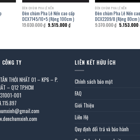
ĐÈN CHÙM PHA LÊ NẾN
ĐÈN CHÙM PHA LÊ NẾN
p
Đèn chùm Pha Lê Nến cao cấp
Đèn chùm Pha Lê Nến cao
DCX7145/10+5 (Rộng 100cm )
DCX2209/8 (Rộng 80cm )
iá
Giá
Giá
Giá
19.030.000
₫
9.515.000
₫
9.370.000
₫
5.153.000
iện
gốc
hiện
gốc
i
là:
tại
là:
:
19.030.000 ₫.
là:
9.370.000 ₫
.430.000 ₫.
9.515.000 ₫.
 CÔNG TY
LIÊN KẾT HỮU ÍCH
 TÂN THỚI NHẤT 01 – KP6 – P.
Chính sách bảo mật
HẤT – Q12 TP.HCM
FAQ
031001-001
4.115.897
Giới Thiệu
chumxinh@gmail.com
Liên Hệ
w.denchumxinh.com
Quy định đổi trả và bảo hành