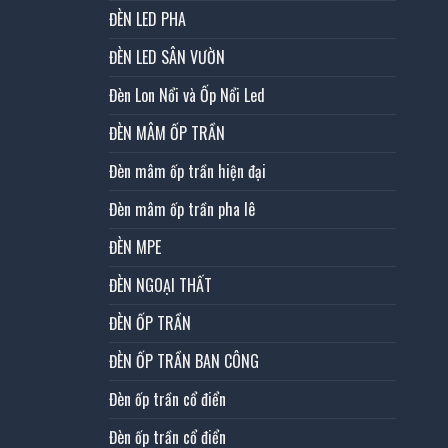
ĐÈN LED PHA
ĐÈN LED SÂN VƯỜN
Đèn Lon Nổi và Ốp Nổi Led
ĐÈN MÂM ỐP TRẦN
Đèn mâm ốp trần hiện đại
Đèn mâm ốp trần pha lê
ĐÈN MPE
ĐÈN NGOẠI THẤT
ĐÈN ỐP TRẦN
ĐÈN ỐP TRẦN BAN CÔNG
Đèn ốp trần cổ điển
Đèn ốp trần cổ điển