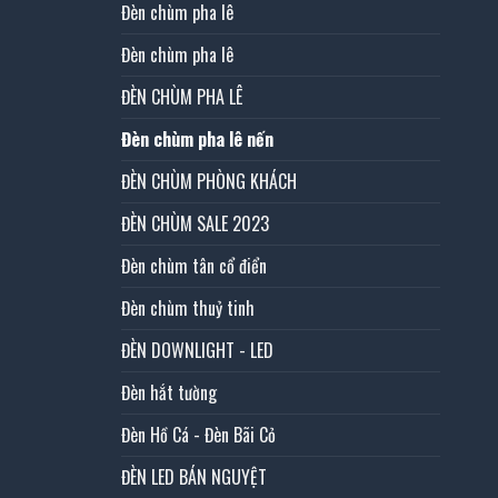
Đèn chùm pha lê
Đèn chùm pha lê
ĐÈN CHÙM PHA LÊ
Đèn chùm pha lê nến
ĐÈN CHÙM PHÒNG KHÁCH
ĐÈN CHÙM SALE 2023
Đèn chùm tân cổ điển
Đèn chùm thuỷ tinh
ĐÈN DOWNLIGHT - LED
Đèn hắt tường
Đèn Hồ Cá - Đèn Bãi Cỏ
ĐÈN LED BÁN NGUYỆT