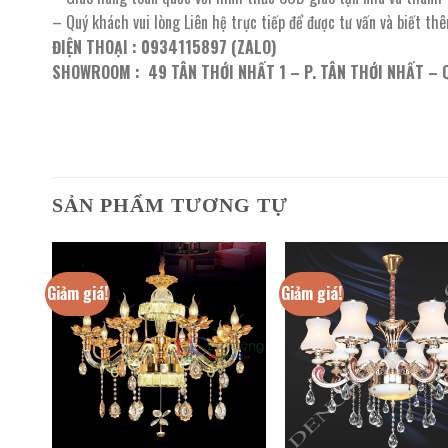
– Quý khách vui lòng Liên hệ trực tiếp để được tư vấn và biết th
ĐIỆN THOẠI : 0934115897 (ZALO)
SHOWROOM : 49 TÂN THỚI NHẤT 1 – P. TÂN THỚI NHẤT – 
SẢN PHẨM TƯƠNG TỰ
Giảm giá!
Giảm giá!