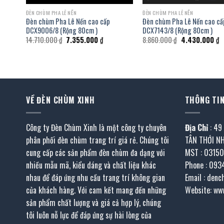
ĐÈN CHÙM PHA LÊ NẾN
ĐÈN CHÙM PHA LÊ NẾN
Đèn chùm Pha Lê Nến cao cấp
Đèn chùm Pha Lê Nến cao cấ
DCX9006/8 (Rộng 80cm )
DCX7143/8 (Rộng 80cm )
Giá
Giá
Giá
G
14.710.000
₫
7.355.000
₫
8.860.000
₫
4.430.000
₫
gốc
hiện
gốc
h
là:
tại
là:
tạ
14.710.000 ₫.
là:
8.860.000 ₫.
là
20.000 ₫.
7.355.000 ₫.
4
VỀ ĐÈN CHÙM XINH
THÔNG TIN
Công ty Đèn Chùm Xinh là một công ty chuyên
Địa Chỉ
: 49
phân phối đèn chùm trang trí giá rẻ. Chúng tôi
TÂN THỚI N
cung cấp các sản phẩm đèn chùm đa dạng với
MST : 0315
nhiều mẫu mã, kiểu dáng và chất liệu khác
Phone : 093
nhau để đáp ứng nhu cầu trang trí không gian
Email : den
của khách hàng. Với cam kết mang đến những
Website: ww
sản phẩm chất lượng và giá cả hợp lý, chúng
tôi luôn nỗ lực để đáp ứng sự hài lòng của