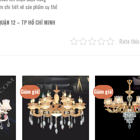
êm chi tiết về sản phẩm cụ thể
QUẬN 12 – TP HỒ CHÍ MINH
Rate this
Giảm giá!
Giảm giá!