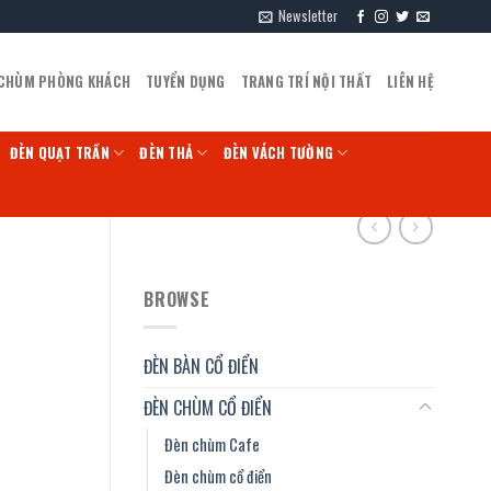
Newsletter
 CHÙM PHÒNG KHÁCH
TUYỂN DỤNG
TRANG TRÍ NỘI THẤT
LIÊN HỆ
ĐÈN QUẠT TRẦN
ĐÈN THẢ
ĐÈN VÁCH TƯỜNG
BROWSE
ĐÈN BÀN CỔ ĐIỂN
ĐÈN CHÙM CỔ ĐIỂN
Đèn chùm Cafe
Đèn chùm cổ điển