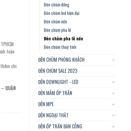
Đèn chùm đồng
Đèn chùm led hiện đại
Đèn chùm nến
Đèn chùm pha lê
Đèn chùm pha lê nến
ại TPHCM
Đèn chùm thuỷ tinh
anh toán
ĐÈN CHÙM PHÒNG KHÁCH
t thêm chi
ĐÈN CHÙM SALE 2023
ĐÈN DOWNLIGHT - LED
 – QUẬN
ĐÈN MÂM ỐP TRẦN
ĐÈN MPE
ĐÈN NGOẠI THẤT
ĐÈN ỐP TRẦN BAN CÔNG