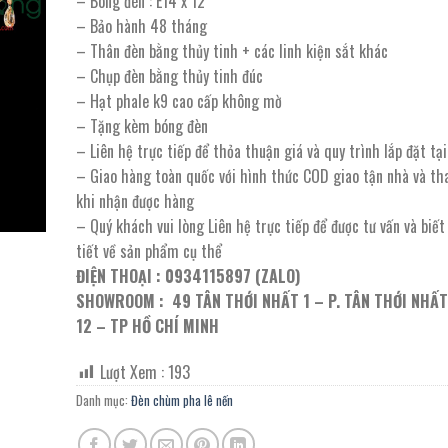
– Bóng đèn : E14 x 12
9.060.000 ₫.
là:
– Bảo hành 48 tháng
4.530.000 ₫.
– Thân đèn bằng thủy tinh + các linh kiện sắt khác
– Chụp đèn bằng thủy tinh đúc
– Hạt phale k9 cao cấp không mờ
– Tặng kèm bóng đèn
– Liên hệ trực tiếp để thỏa thuận giá và quy trình lắp đặt t
– Giao hàng toàn quốc với hình thức COD giao tận nhà và th
khi nhận được hàng
– Quý khách vui lòng Liên hệ trực tiếp để được tư vấn và biế
tiết về sản phẩm cụ thể
ĐIỆN THOẠI : 0934115897 (ZALO)
SHOWROOM : 49 TÂN THỚI NHẤT 1 – P. TÂN THỚI NHẤT
12 – TP HỒ CHÍ MINH
Lượt Xem :
193
Danh mục:
Đèn chùm pha lê nến