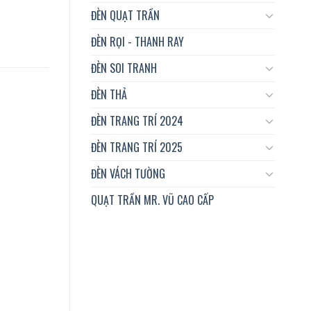
ĐÈN QUẠT TRẦN
ĐÈN RỌI - THANH RAY
ĐÈN SOI TRANH
ĐÈN THẢ
ĐÈN TRANG TRÍ 2024
ĐÈN TRANG TRÍ 2025
ĐÈN VÁCH TƯỜNG
QUẠT TRẦN MR. VŨ CAO CẤP