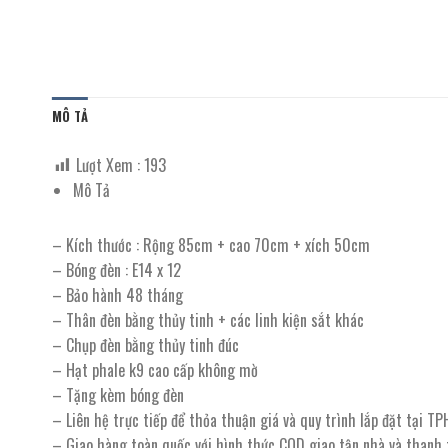
MÔ TẢ
Lượt Xem :
193
Mô Tả
– Kích thước : Rộng 85cm + cao 70cm + xích 50cm
– Bóng đèn : E14 x 12
– Bảo hành 48 tháng
– Thân đèn bằng thủy tinh + các linh kiện sắt khác
– Chụp đèn bằng thủy tinh đúc
– Hạt phale k9 cao cấp không mờ
– Tặng kèm bóng đèn
– Liên hệ trực tiếp để thỏa thuận giá và quy trình lắp đặt tại T
– Giao hàng toàn quốc với hình thức COD giao tận nhà và thanh