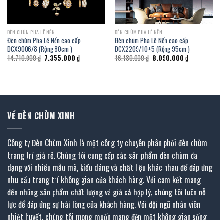
ĐÈN CHÙM PHA LÊ NẾN
ĐÈN CHÙM PHA LÊ NẾN
Đèn chùm Pha Lê Nến cao cấp
Đèn chùm Pha Lê Nến cao cấp
DCX9006/8 (Rộng 80cm )
DCX2209/10+5 (Rộng 95cm )
Giá
Giá
Giá
Giá
14.710.000
₫
7.355.000
₫
16.180.000
₫
8.090.000
₫
gốc
hiện
gốc
hiện
là:
tại
là:
tại
14.710.000 ₫.
là:
16.180.000 ₫.
là:
 ₫.
7.355.000 ₫.
8.090.000 ₫
VỀ ĐÈN CHÙM XINH
Công ty Đèn Chùm Xinh là một công ty chuyên phân phối đèn chùm
trang trí giá rẻ. Chúng tôi cung cấp các sản phẩm đèn chùm đa
dạng với nhiều mẫu mã, kiểu dáng và chất liệu khác nhau để đáp ứng
nhu cầu trang trí không gian của khách hàng. Với cam kết mang
đến những sản phẩm chất lượng và giá cả hợp lý, chúng tôi luôn nỗ
lực để đáp ứng sự hài lòng của khách hàng. Với đội ngũ nhân viên
nhiệt huyết, chúng tôi mong muốn mang đến một không gian sống