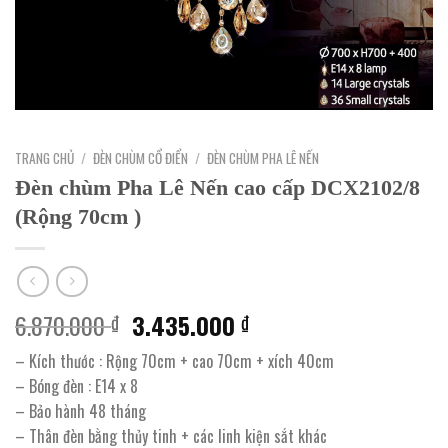
TRANG CHỦ
/
ĐÈN CHÙM CỔ ĐIỂN
/
ĐÈN CHÙM PHA LÊ NẾN
Đèn chùm Pha Lê Nến cao cấp DCX2102/8
(Rộng 70cm )
Giá
Giá
6.870.000
3.435.000
₫
₫
gốc
hiện
– Kích thước : Rộng 70cm + cao 70cm + xích 40cm
là:
tại
– Bóng đèn : E14 x 8
6.870.000 ₫.
là:
– Bảo hành 48 tháng
3.435.000 ₫.
– Thân đèn bằng thủy tinh + các linh kiện sắt khác