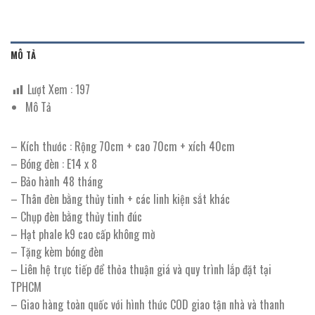
MÔ TẢ
Lượt Xem :
197
Mô Tả
– Kích thước : Rộng 70cm + cao 70cm + xích 40cm
– Bóng đèn : E14 x 8
– Bảo hành 48 tháng
– Thân đèn bằng thủy tinh + các linh kiện sắt khác
– Chụp đèn bằng thủy tinh đúc
– Hạt phale k9 cao cấp không mờ
– Tặng kèm bóng đèn
– Liên hệ trực tiếp để thỏa thuận giá và quy trình lắp đặt tại
TPHCM
– Giao hàng toàn quốc với hình thức COD giao tận nhà và thanh