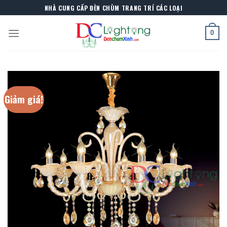
Skip
NHÀ CUNG CẤP ĐÈN CHÙM TRANG TRÍ CÁC LOẠI
to
content
0
Giảm giá!