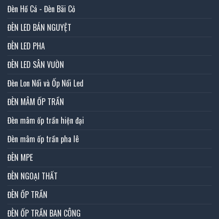
Đèn Hồ Cá - Đèn Bãi Cỏ
ĐÈN LED BÁN NGUYỆT
ĐÈN LED PHA
ĐÈN LED SÂN VƯỜN
Đèn Lon Nổi và Ốp Nổi Led
ĐÈN MÂM ỐP TRẦN
Đèn mâm ốp trần hiện đại
Đèn mâm ốp trần pha lê
ĐÈN MPE
ĐÈN NGOẠI THẤT
ĐÈN ỐP TRẦN
ĐÈN ỐP TRẦN BAN CÔNG