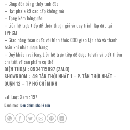
– Chụp đèn bằng thủy tinh đúc
– Hạt phale k9 cao cấp không mờ
– Tặng kèm bóng đèn
– Liên hệ trực tiếp để thỏa thuận giá và quy trình lắp đặt tại
TPHCM
– Giao hàng toàn quốc với hình thức COD giao tận nhà và thanh
toán khi nhận được hàng
– Quý khách vui lòng Liên hệ trực tiếp để được tư vấn và biết thêm
chi tiết về sản phẩm cụ thể
ĐIỆN THOẠI : 0934115897 (ZALO)
SHOWROOM : 49 TÂN THỚI NHẤT 1 – P. TÂN THỚI NHẤT –
QUẬN 12 – TP HỒ CHÍ MINH
Lượt Xem :
197
Danh mục:
Đèn chùm pha lê nến