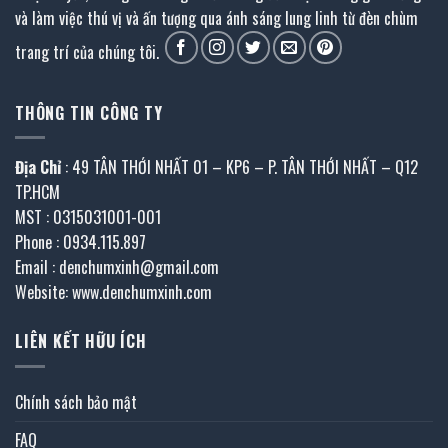
và làm việc thú vị và ấn tượng qua ánh sáng lung linh từ đèn chùm
trang trí của chúng tôi.
THÔNG TIN CÔNG TY
Địa Chỉ
: 49 TÂN THỚI NHẤT 01 – KP6 – P. TÂN THỚI NHẤT – Q12
TP.HCM
MST : 0315031001-001
Phone : 0934.115.897
Email : denchumxinh@gmail.com
Website: www.denchumxinh.com
LIÊN KẾT HỮU ÍCH
Chính sách bảo mật
FAQ