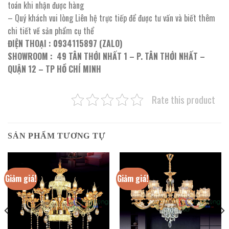
toán khi nhận được hàng
– Quý khách vui lòng Liên hệ trực tiếp để được tư vấn và biết thêm
chi tiết về sản phẩm cụ thể
ĐIỆN THOẠI : 0934115897 (ZALO)
SHOWROOM : 49 TÂN THỚI NHẤT 1 – P. TÂN THỚI NHẤT –
QUẬN 12 – TP HỒ CHÍ MINH
Rate this product
SẢN PHẨM TƯƠNG TỰ
Giảm giá!
Giảm giá!