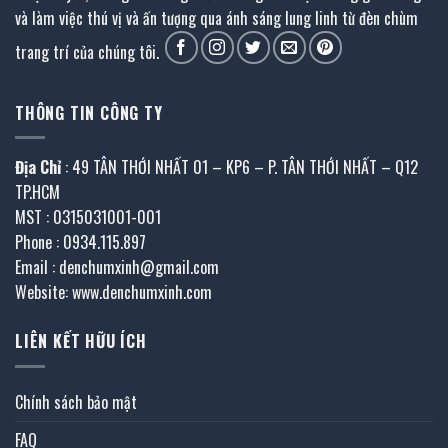
và làm việc thú vị và ấn tượng qua ánh sáng lung linh từ đèn chùm
trang trí của chúng tôi.
THÔNG TIN CÔNG TY
Địa Chỉ
: 49 TÂN THỚI NHẤT 01 – KP6 – P. TÂN THỚI NHẤT – Q12
TP.HCM
MST : 0315031001-001
Phone : 0934.115.897
Email : denchumxinh@gmail.com
Website: www.denchumxinh.com
LIÊN KẾT HỮU ÍCH
Chính sách bảo mật
FAQ