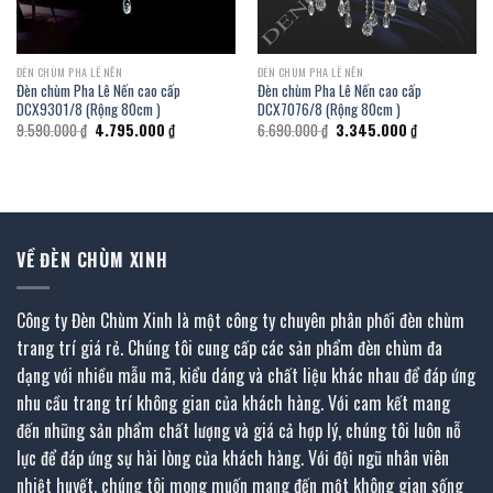
ĐÈN CHÙM PHA LÊ NẾN
ĐÈN CHÙM PHA LÊ NẾN
Đèn chùm Pha Lê Nến cao cấp
Đèn chùm Pha Lê Nến cao cấp
DCX9301/8 (Rộng 80cm )
DCX7076/8 (Rộng 80cm )
Giá
Giá
Giá
Giá
9.590.000
₫
4.795.000
₫
6.690.000
₫
3.345.000
₫
gốc
hiện
gốc
hiện
là:
tại
là:
tại
9.590.000 ₫.
là:
6.690.000 ₫.
là:
₫.
4.795.000 ₫.
3.345.000 ₫.
VỀ ĐÈN CHÙM XINH
Công ty Đèn Chùm Xinh là một công ty chuyên phân phối đèn chùm
trang trí giá rẻ. Chúng tôi cung cấp các sản phẩm đèn chùm đa
dạng với nhiều mẫu mã, kiểu dáng và chất liệu khác nhau để đáp ứng
nhu cầu trang trí không gian của khách hàng. Với cam kết mang
đến những sản phẩm chất lượng và giá cả hợp lý, chúng tôi luôn nỗ
lực để đáp ứng sự hài lòng của khách hàng. Với đội ngũ nhân viên
nhiệt huyết, chúng tôi mong muốn mang đến một không gian sống