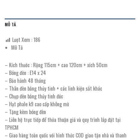
MÔ TẢ
Lượt Xem :
186
Mô Tả
– Kích thước : Rộng 115cm + cao 120cm + xích 50cm
– Bóng đèn : E14 x 24
– Bảo hành 48 tháng
– Thân đèn bằng thủy tinh + các linh kiện sắt khác
– Chụp đèn bằng thủy tinh đúc
– Hạt phale k9 cao cấp không mờ
– Tặng kèm bóng đèn
– Liên hệ trực tiếp để thỏa thuận giá và quy trình lắp đặt tại
TPHCM
– Giao hàng toàn quốc với hình thức COD giao tận nhà và thanh