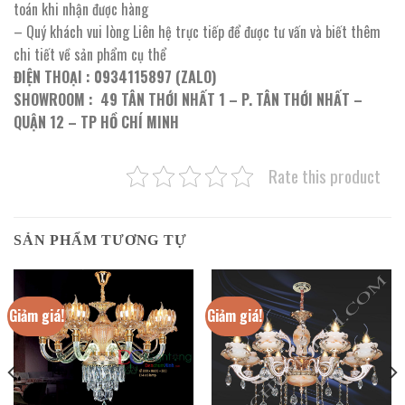
toán khi nhận được hàng
– Quý khách vui lòng Liên hệ trực tiếp để được tư vấn và biết thêm
chi tiết về sản phẩm cụ thể
ĐIỆN THOẠI : 0934115897 (ZALO)
SHOWROOM : 49 TÂN THỚI NHẤT 1 – P. TÂN THỚI NHẤT –
QUẬN 12 – TP HỒ CHÍ MINH
Rate this product
SẢN PHẨM TƯƠNG TỰ
Giảm giá!
Giảm giá!