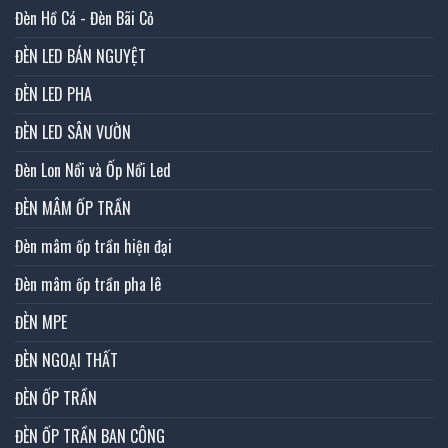
Đèn Hồ Cá - Đèn Bãi Cỏ
ĐÈN LED BÁN NGUYỆT
ĐÈN LED PHA
ĐÈN LED SÂN VƯỜN
Đèn Lon Nổi và Ốp Nổi Led
ĐÈN MÂM ỐP TRẦN
Đèn mâm ốp trần hiện đại
Đèn mâm ốp trần pha lê
ĐÈN MPE
ĐÈN NGOẠI THẤT
ĐÈN ỐP TRẦN
ĐÈN ỐP TRẦN BAN CÔNG