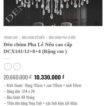
TRANG CHỦ
/
ĐÈN CHÙM CỔ ĐIỂN
/
ĐÈN CHÙM PHA LÊ NẾN
Đèn chùm Pha Lê Nến cao cấp
DCX141/12+8+4 (Rộng cm )
Giá
Giá
20.660.000
10.330.000
₫
₫
gốc
hiện
– Kích thước : Rộng 115cm + cao 120cm + xích 50cm
là:
tại
– Bóng đèn : E14 x 24
20.660.000 ₫.
là:
– Bảo hành 48 tháng
10.330.000 ₫.
– Thân đèn bằng thủy tinh + các linh kiện sắt khác