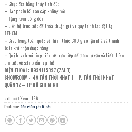
– Chụp đèn bằng thủy tinh đúc
– Hạt phale k9 cao cấp không mờ
– Tặng kèm bóng đèn
– Liên hệ trực tiếp để thỏa thuận giá và quy trình lắp đặt tại
TPHCM
– Giao hàng toàn quốc với hình thức COD giao tận nhà và thanh
toán khi nhận được hàng
– Quý khách vui lòng Liên hệ trực tiếp để được tư vấn và biết thêm
chi tiết về sản phẩm cụ thể
ĐIỆN THOẠI : 0934115897 (ZALO)
SHOWROOM : 49 TÂN THỚI NHẤT 1 – P. TÂN THỚI NHẤT –
QUẬN 12 – TP HỒ CHÍ MINH
Lượt Xem :
186
Danh mục:
Đèn chùm pha lê nến