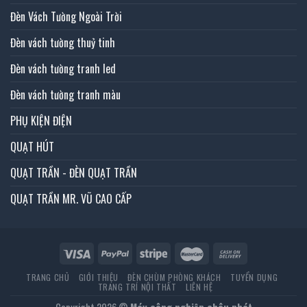
Đèn Vách Tường Ngoài Trời
Đèn vách tường thuỷ tinh
Đèn vách tường tranh led
Đèn vách tường tranh màu
PHỤ KIỆN ĐIỆN
QUẠT HÚT
QUẠT TRẦN - ĐÈN QUẠT TRẦN
QUẠT TRẦN MR. VŨ CAO CẤP
TRANG CHỦ
GIỚI THIỆU
ĐÈN CHÙM PHÒNG KHÁCH
TUYỂN DỤNG
TRANG TRÍ NỘI THẤT
LIÊN HỆ