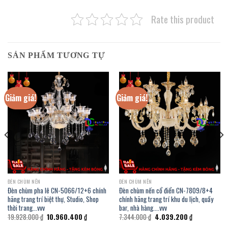
Rate this product
SẢN PHẨM TƯƠNG TỰ
Giảm giá!
Giảm giá!
ĐÈN CHÙM NẾN
ĐÈN CHÙM NẾN
Đèn chùm pha lê CN-5066/12+6 chính
Đèn chùm nến cổ điển CN-7809/8+4
hãng trang trí biệt thự, Studio, Shop
chính hãng trang trí khu du lịch, quầy
thời trang…vvv
bar, nhà hàng….vvv
Giá
Giá
Giá
Giá
19.928.000
₫
10.960.400
₫
7.344.000
₫
4.039.200
₫
gốc
hiện
gốc
hiện