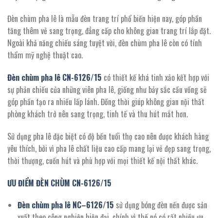
6.652.800 ₫.
Đèn chùm pha lê là mẫu đèn trang trí phổ biến hiện nay, góp phần
tăng thêm vẻ sang trọng, đẳng cấp cho không gian trang trí lắp đặt.
Ngoài khả năng chiếu sáng tuyệt vời, đèn chùm pha lê còn có tính
thẩm mỹ nghệ thuật cao.
Đèn chùm pha lê CN-
6126
/15
có
thiết kế khá tinh xảo kết hợp với
sự phản chiếu của những viên pha lê, giống như bảy sắc cầu vồng sẽ
góp phần tạo ra nhiều lấp lánh. Đồng thời giúp không gian nội thất
phòng khách trở nên sang trọng, tinh tế và thu hút mắt hơn.
Sử dụng pha lê đặc biệt có độ bền tuổi thọ cao nên được khách hàng
yêu thích, bởi vì pha lê chất liệu cao cấp mang lại vẻ đẹp sang trọng,
thời thượng, cuốn hút và phù hợp với mọi thiết kế nội thất khác.
ƯU ĐIỂM ĐÈN CHÙM CN-
6126
/15
Đèn chùm pha lê NC
–
6126
/15
sử dụng bóng đèn nến được sản
xuất theo công nghiện hiện đại, chính vì thế nó có rất nhiều ưu