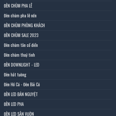
ĐÈN CHÙM PHA LÊ
Đèn chùm pha lê nến
ĐÈN CHÙM PHÒNG KHÁCH
ĐÈN CHÙM SALE 2023
Đèn chùm tân cổ điển
Đèn chùm thuỷ tinh
ĐÈN DOWNLIGHT - LED
Đèn hắt tường
Đèn Hồ Cá - Đèn Bãi Cỏ
ĐÈN LED BÁN NGUYỆT
ĐÈN LED PHA
ĐÈN LED SÂN VƯỜN