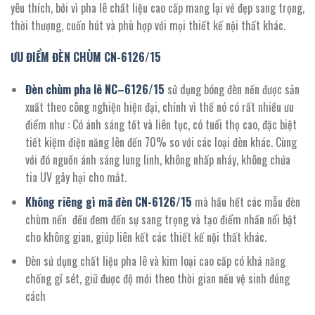
yêu thích, bởi vì pha lê chất liệu cao cấp mang lại vẻ đẹp sang trọng,
thời thượng, cuốn hút và phù hợp với mọi thiết kế nội thất khác.
ƯU ĐIỂM ĐÈN CHÙM CN-
6126
/15
Đèn chùm pha lê NC
–
6126
/15
sử dụng bóng đèn nến được sản
xuất theo công nghiện hiện đại, chính vì thế nó có rất nhiều ưu
điểm như : Có ánh sáng tốt và liên tục, có tuổi thọ cao, đặc biệt
tiết kiệm điện năng lên đến 70% so với các loại đèn khác. Cùng
với đó nguồn ánh sáng lung linh, không nhấp nháy, không chứa
tia UV gây hại cho mắt.
Không riêng gì mã đèn CN-
6126
/15
mà hầu hết các mẫu đèn
chùm nến đều đem đến sự sang trọng và tạo điểm nhấn nổi bật
cho không gian, giúp liên kết các thiết kế nội thất khác.
Đèn sử dụng chất liệu pha lê và kim loại cao cấp có khả năng
chống gỉ sét, giữ được độ mới theo thời gian nếu vệ sinh đúng
cách