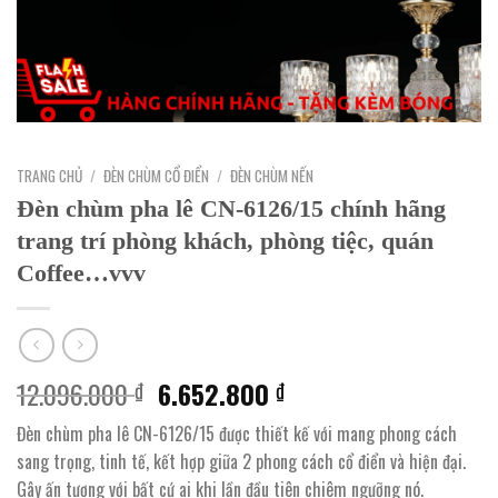
TRANG CHỦ
/
ĐÈN CHÙM CỔ ĐIỂN
/
ĐÈN CHÙM NẾN
Đèn chùm pha lê CN-6126/15 chính hãng
trang trí phòng khách, phòng tiệc, quán
Coffee…vvv
Giá
Giá
12.096.000
6.652.800
₫
₫
gốc
hiện
Đèn chùm pha lê CN-6126/15 được thiết kế với mang phong cách
là:
tại
sang trọng, tinh tế, kết hợp giữa 2 phong cách cổ điển và hiện đại.
12.096.000 ₫.
là:
Gây ấn tượng với bất cứ ai khi lần đầu tiên chiêm ngưỡng nó.