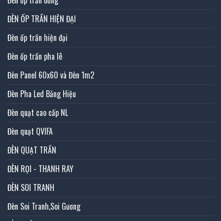
Đèn ốp trần đồng
ĐÈN ỐP TRẦN HIỆN ĐẠI
Đèn ốp trần hiện đại
Đèn ốp trần pha lê
Đèn Panel 60x60 và Đèn 1m2
Đèn Pha Led Bảng Hiệu
Đèn quạt cao cấp NL
Đèn quạt QVIFA
ĐÈN QUẠT TRẦN
ĐÈN RỌI - THANH RAY
ĐÈN SOI TRANH
Đèn Soi Tranh,Soi Gương