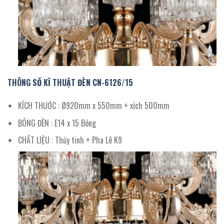
THÔNG SỐ KĨ THUẬT ĐÈN CN-
6126
/15
KÍCH THƯỚC : Ø920mm x 550mm + xích 500mm
BÓNG ĐÈN : E14 x 15 Bóng
CHẤT LIỆU : Thủy tinh + Pha Lê K9