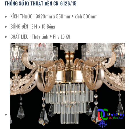
THÔNG SỐ KĨ THUẬT ĐÈN CN-
6126
/15
KÍCH THƯỚC : Ø920mm x 550mm + xích 500mm
BÓNG ĐÈN : E14 x 15 Bóng
CHẤT LIỆU : Thủy tinh + Pha Lê K9