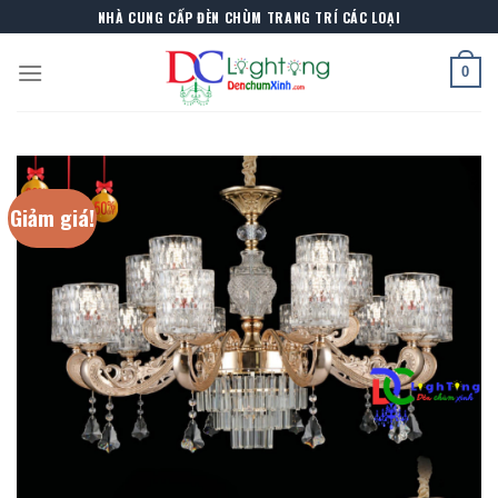
Skip
NHÀ CUNG CẤP ĐÈN CHÙM TRANG TRÍ CÁC LOẠI
to
content
0
Giảm giá!