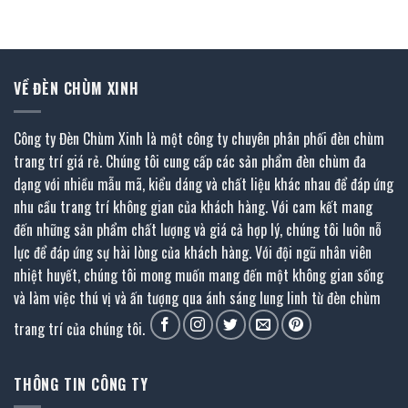
là:
tại
là:
tại
19.928.000 ₫.
là:
7.344.000 ₫.
là:
.
10.960.400 ₫.
4.039.200 ₫.
VỀ ĐÈN CHÙM XINH
Công ty Đèn Chùm Xinh là một công ty chuyên phân phối đèn chùm
trang trí giá rẻ. Chúng tôi cung cấp các sản phẩm đèn chùm đa
dạng với nhiều mẫu mã, kiểu dáng và chất liệu khác nhau để đáp ứng
nhu cầu trang trí không gian của khách hàng. Với cam kết mang
đến những sản phẩm chất lượng và giá cả hợp lý, chúng tôi luôn nỗ
lực để đáp ứng sự hài lòng của khách hàng. Với đội ngũ nhân viên
nhiệt huyết, chúng tôi mong muốn mang đến một không gian sống
và làm việc thú vị và ấn tượng qua ánh sáng lung linh từ đèn chùm
trang trí của chúng tôi.
THÔNG TIN CÔNG TY