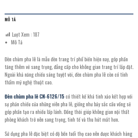
MÔ TẢ
Lượt Xem :
187
Mô Tả
Đèn chùm pha lê là mẫu đèn trang trí phổ biến hiện nay, góp phần
tăng thêm vẻ sang trọng, đẳng cấp cho không gian trang trí lắp đặt.
Ngoài khả năng chiếu sáng tuyệt vời, đèn chùm pha lê còn có tính
thẩm mỹ nghệ thuật cao.
Đèn chùm pha lê CN-
6126
/15
có
thiết kế khá tinh xảo kết hợp với
sự phản chiếu của những viên pha lê, giống như bảy sắc cầu vồng sẽ
góp phần tạo ra nhiều lấp lánh. Đồng thời giúp không gian nội thất
phòng khách trở nên sang trọng, tinh tế và thu hút mắt hơn.
Sử dụng pha lê đặc biệt có độ bền tuổi thọ cao nên được khách hàng