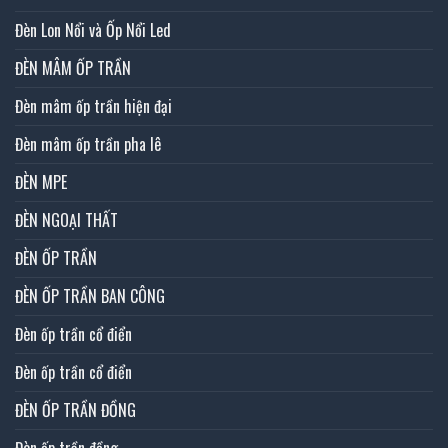
Đèn Lon Nổi và Ốp Nổi Led
ĐÈN MÂM ỐP TRẦN
Đèn mâm ốp trần hiện đại
Đèn mâm ốp trần pha lê
ĐÈN MPE
ĐÈN NGOẠI THẤT
ĐÈN ỐP TRẦN
ĐÈN ỐP TRẦN BAN CÔNG
Đèn ốp trần cổ điển
Đèn ốp trần cổ điển
ĐÈN ỐP TRẦN ĐỒNG