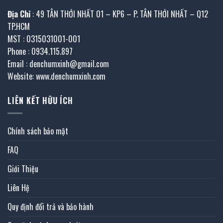
Địa Chỉ
: 49 TÂN THỚI NHẤT 01 – KP6 – P. TÂN THỚI NHẤT – Q12
TP.HCM
MST : 0315031001-001
Phone : 0934.115.897
Email : denchumxinh@gmail.com
Website: www.denchumxinh.com
LIÊN KẾT HỮU ÍCH
Chính sách bảo mật
FAQ
Giới Thiệu
Liên Hệ
Quy định đổi trả và bảo hành