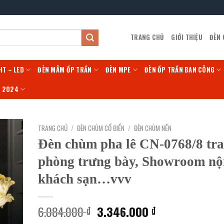
TRANG CHỦ
GIỚI THIỆU
ĐÈN
HT – LED
ĐÈN MÂM ỐP TRẦN
ĐÈN MPE
ĐÈN ỐP TRẦN BAN CÔNG
Í 2024
TRANG CHỦ
/
ĐÈN CHÙM CỔ ĐIỂN
/
ĐÈN CHÙM NẾN
Đèn chùm pha lê CN-0768/8 tra
phòng trưng bày, Showroom nội
khách sạn…vvv
Giá
Giá
6.084.000
3.346.000
₫
₫
gốc
hiện