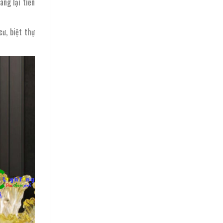
ang lại tiền
ư, biệt thự