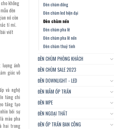
i cho không
Đèn chùm đồng
à mẫu đèn
Đèn chùm led hiện đại
ian nó còn
Đèn chùm nến
hắc tỉ mỉ.
Đèn chùm pha lê
bài viết
Đèn chùm pha lê nến
Đèn chùm thuỷ tinh
ĐÈN CHÙM PHÒNG KHÁCH
t lượng ánh
ĐÈN CHÙM SALE 2023
cảm giác vô
ĐÈN DOWNLIGHT - LED
ấp và nghệ
ĐÈN MÂM ỐP TRẦN
ến từng chi
ĐÈN MPE
eo tầng tạo
nhìn bởi sự
ĐÈN NGOẠI THẤT
 là màu pha
ĐÈN ỐP TRẦN BAN CÔNG
à hai trong