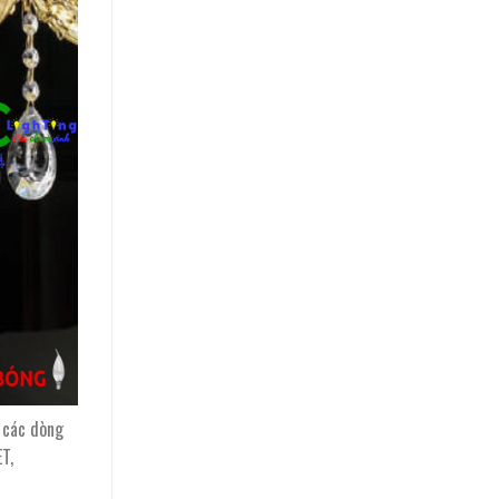
 các dòng
T,