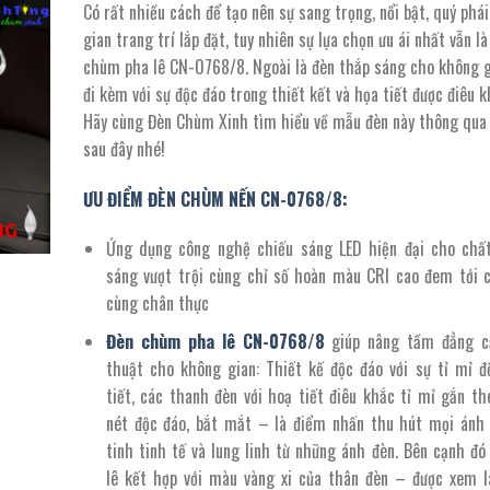
Có rất nhiều cách để tạo nên sự sang trọng, nổi bật, quý phá
là:
tại
gian trang trí lắp đặt, tuy nhiên sự lựa chọn ưu ái nhất vẫn l
6.084.000 ₫.
là:
chùm pha lê CN-0768/8. Ngoài là đèn thắp sáng cho không g
3.346.000 ₫.
đi kèm với sự độc đáo trong thiết kết và họa tiết được điêu k
Hãy cùng Đèn Chùm Xinh tìm hiểu về mẫu đèn này thông qua 
sau đây nhé!
ƯU ĐIỂM ĐÈN CHÙM NẾN CN-0768/8:
Ứng dụng công nghệ chiếu sáng LED hiện đại cho chấ
sáng vượt trội cùng chỉ số hoàn màu CRI cao đem tới 
cùng chân thực
Đèn chùm pha lê
CN-
0768
/
8
giúp nâng tầm đẳng c
thuật cho không gian: Thiết kế độc đáo với sự tỉ mỉ đ
tiết, các thanh đèn với hoạ tiết điêu khắc tỉ mỉ gắn th
nét độc đáo, bắt mắt – là điểm nhấn thu hút mọi ánh 
tinh tinh tế và lung linh từ những ánh đèn. Bên cạnh đó
lê kết hợp với màu vàng xi của thân đèn – được xem l