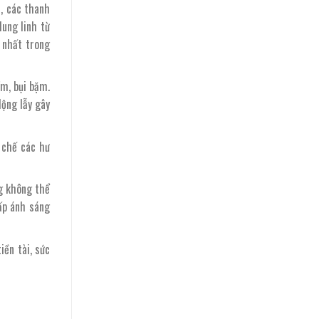
t, các thanh
lung linh từ
 nhất trong
ẩm, bụi bặm.
lộng lẫy gây
 chế các hư
ng không thể
ấp ánh sáng
iền tài, sức