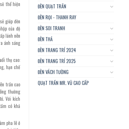
sẽ thể hiện
ĐÈN QUẠT TRẦN
ĐÈN RỌI - THANH RAY
 sẽ giúp đèn
ĐÈN SOI TRANH
nhập của độ
lấp lánh nên
ĐÈN THẢ
 ra ánh sáng
ĐÈN TRANG TRÍ 2024
uổi thọ cao:
ĐÈN TRANG TRÍ 2025
ng, hạn chế
ĐÈN VÁCH TƯỜNG
QUẠT TRẦN MR. VŨ CAO CẤP
ên trần cao
hông thường
ó. Với kích
 tầm có khả
hùm pha lê ở