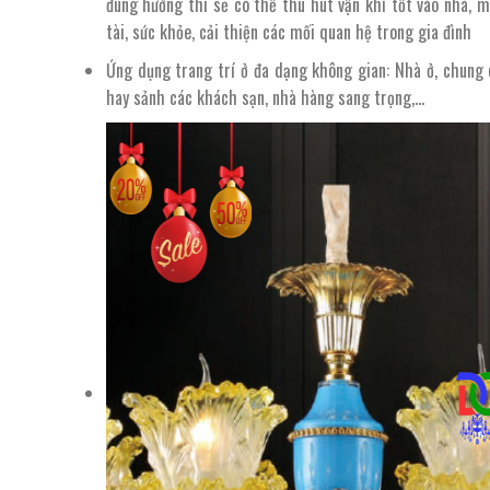
đúng hướng thì sẽ có thể thu hút vận khí tốt vào nhà, m
tài, sức khỏe, cải thiện các mối quan hệ trong gia đình
Ứng dụng trang trí ở đa dạng không gian: Nhà ở, chung c
hay sảnh các khách sạn, nhà hàng sang trọng,…