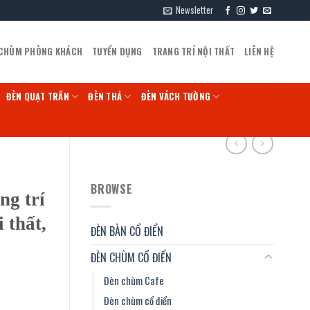
Newsletter
 CHÙM PHÒNG KHÁCH
TUYỂN DỤNG
TRANG TRÍ NỘI THẤT
LIÊN HỆ
ĐÈN QUẠT TRẦN
ĐÈN THẢ
ĐÈN VÁCH TƯỜNG
BROWSE
ng trí
 thất,
ĐÈN BÀN CỔ ĐIỂN
ĐÈN CHÙM CỔ ĐIỂN
Đèn chùm Cafe
Đèn chùm cổ điển