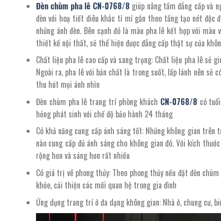
Đèn chùm pha lê
CN-
0768
/
8
giúp nâng tầm đẳng cấp và ngh
đèn với hoạ tiết điêu khắc tỉ mỉ gắn theo tầng tạo nét độc đ
những ánh đèn. Bên cạnh đó là màu pha lê kết hợp với màu 
thiết kế nội thất, sẽ thể hiện được đẳng cấp thật sự của khô
Chất liệu pha lê cao cấp và sang trọng: Chất liệu pha lê sẽ 
Ngoài ra, pha lê với bản chất là trong suốt, lấp lánh nên sẽ c
thu hút mọi ánh nhìn
Đèn chùm pha lê trang trí phòng khách
CN-
0768/8
có tuổ
hỏng phát sinh với chế độ bảo hành 24 tháng
Có khả năng cung cấp ánh sáng tốt: Những không gian trên tr
nào cung cấp đủ ánh sáng cho không gian đó. Với kích thướ
rộng hơn và sáng hơn rất nhiều
Có giá trị về phong thủy: Theo phong thủy nếu đặt đèn chùm p
khỏe, cải thiện các mối quan hệ trong gia đình
Ứng dụng trang trí ở đa dạng không gian: Nhà ở, chung cư, b