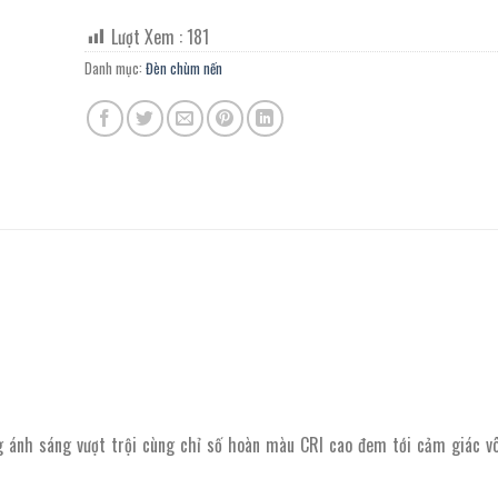
Lượt Xem :
181
Danh mục:
Đèn chùm nến
g ánh sáng vượt trội cùng chỉ số hoàn màu CRI cao đem tới cảm giác v