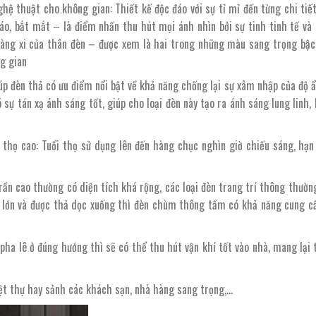
ệ thuật cho không gian: Thiết kế độc đáo với sự tỉ mỉ đến từng chi tiế
áo, bắt mắt – là điểm nhấn thu hút mọi ánh nhìn bởi sự tinh tinh tế và 
vàng xi của thân đèn – được xem là hai trong những màu sang trọng bậc
ng gian
giúp đèn thả có ưu điểm nổi bật về khả năng chống lại sự xâm nhập của độ 
ó sự tán xạ ánh sáng tốt, giúp cho loại đèn này tạo ra ánh sáng lung linh, 
i thọ cao: Tuổi thọ sử dụng lên đến hàng chục nghìn giờ chiếu sáng, hạn
ần cao thường có diện tích khá rộng, các loại đèn trang trí thông thườ
c lớn và được thả dọc xuống thì đèn chùm thông tầm có khả năng cung c
ha lê ở đúng hướng thì sẽ có thể thu hút vận khí tốt vào nhà, mang lại t
iệt thự hay sảnh các khách sạn, nhà hàng sang trọng,…