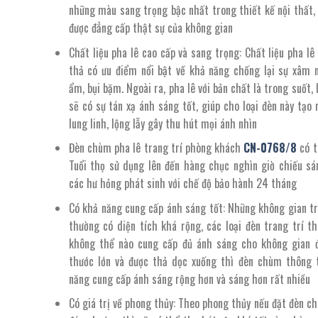
những màu sang trọng bậc nhất trong thiết kế nội thất, 
được đẳng cấp thật sự của không gian
Chất liệu pha lê cao cấp và sang trọng: Chất liệu pha lê
thả có ưu điểm nổi bật về khả năng chống lại sự xâm 
ẩm, bụi bặm. Ngoài ra, pha lê với bản chất là trong suốt, 
sẽ có sự tán xạ ánh sáng tốt, giúp cho loại đèn này tạo
lung linh, lộng lẫy gây thu hút mọi ánh nhìn
Đèn chùm pha lê trang trí phòng khách
CN-
0768/8
có t
Tuổi thọ sử dụng lên đến hàng chục nghìn giờ chiếu sá
các hư hỏng phát sinh với chế độ bảo hành 24 tháng
Có khả năng cung cấp ánh sáng tốt: Những không gian tr
thường có diện tích khá rộng, các loại đèn trang trí t
không thể nào cung cấp đủ ánh sáng cho không gian đ
thước lớn và được thả dọc xuống thì đèn chùm thông
năng cung cấp ánh sáng rộng hơn và sáng hơn rất nhiều
Có giá trị về phong thủy: Theo phong thủy nếu đặt đèn c