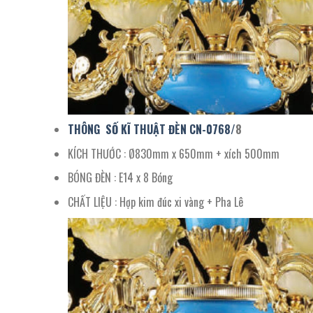
THÔNG SỐ KĨ THUẬT ĐÈN CN-
0768/
8
KÍCH THƯỚC : Ø830mm x 650mm + xích 500mm
BÓNG ĐÈN : E14 x 8 Bóng
CHẤT LIỆU : Hợp kim đúc xi vàng + Pha Lê