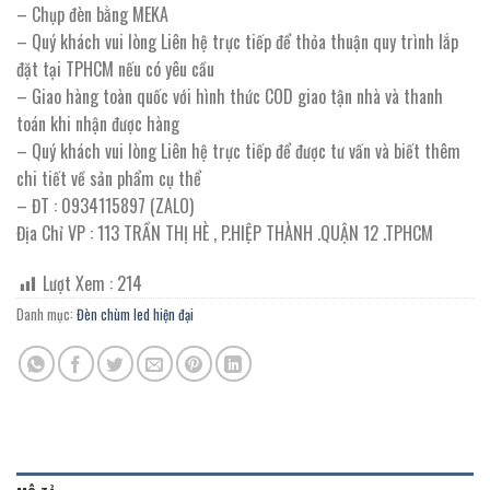
– Chụp đèn bằng MEKA
– Quý khách vui lòng Liên hệ trực tiếp để thỏa thuận quy trình lắp
đặt tại TPHCM nếu có yêu cầu
– Giao hàng toàn quốc với hình thức COD giao tận nhà và thanh
toán khi nhận được hàng
– Quý khách vui lòng Liên hệ trực tiếp để được tư vấn và biết thêm
chi tiết về sản phẩm cụ thể
– ĐT : 0934115897 (ZALO)
Địa Chỉ VP : 113 TRẦN THỊ HÈ , P.HIỆP THÀNH .QUẬN 12 .TPHCM
Lượt Xem :
214
Danh mục:
Đèn chùm led hiện đại