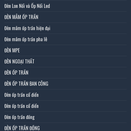
Đèn Lon Nổi và Ốp Nổi Led
ĐÈN MÂM ỐP TRẦN
Đèn mâm ốp trần hiện đại
Đèn mâm ốp trần pha lê
ĐÈN MPE
ĐÈN NGOẠI THẤT
ĐÈN ỐP TRẦN
ĐÈN ỐP TRẦN BAN CÔNG
Đèn ốp trần cổ điển
Đèn ốp trần cổ điển
Đèn ốp trần đồng
ĐÈN ỐP TRẦN ĐỒNG