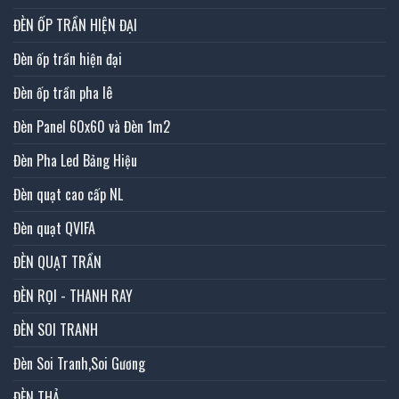
ĐÈN ỐP TRẦN HIỆN ĐẠI
Đèn ốp trần hiện đại
Đèn ốp trần pha lê
Đèn Panel 60x60 và Đèn 1m2
Đèn Pha Led Bảng Hiệu
Đèn quạt cao cấp NL
Đèn quạt QVIFA
ĐÈN QUẠT TRẦN
ĐÈN RỌI - THANH RAY
ĐÈN SOI TRANH
Đèn Soi Tranh,Soi Gương
ĐÈN THẢ