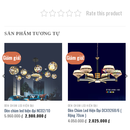
Rate this product
SẢN PHẨM TƯƠNG TỰ
Giảm giá!
Giảm giá!
ĐÈN CHÙM LED HIỆN ĐẠI
ĐÈN CHÙM LED HIỆN ĐẠI
Đèn Chùm Led Hiện Đại DCX9268/6 (
Đèn chùm led hiện đại NC02/10
Rộng 70cm )
Giá
Giá
5.960.000
₫
2.980.000
₫
gốc
hiện
Giá
Giá
4.050.000
₫
2.025.000
₫
là:
tại
gốc
hiện
5.960.000 ₫.
là:
là:
tại