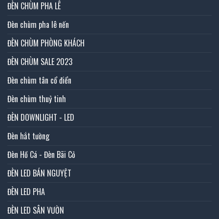
ĐÈN CHÙM PHA LÊ
Đèn chùm pha lê nến
ĐÈN CHÙM PHÒNG KHÁCH
ĐÈN CHÙM SALE 2023
Đèn chùm tân cổ điển
Đèn chùm thuỷ tinh
ĐÈN DOWNLIGHT - LED
Đèn hắt tường
Đèn Hồ Cá - Đèn Bãi Cỏ
ĐÈN LED BÁN NGUYỆT
ĐÈN LED PHA
ĐÈN LED SÂN VƯỜN