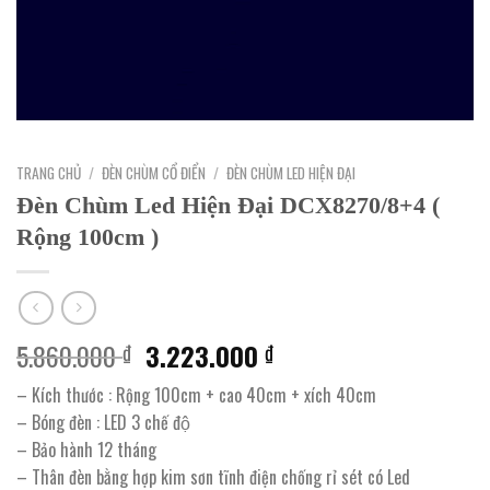
TRANG CHỦ
/
ĐÈN CHÙM CỔ ĐIỂN
/
ĐÈN CHÙM LED HIỆN ĐẠI
Đèn Chùm Led Hiện Đại DCX8270/8+4 (
Rộng 100cm )
Giá
Giá
5.860.000
3.223.000
₫
₫
gốc
hiện
– Kích thước : Rộng 100cm + cao 40cm + xích 40cm
là:
tại
– Bóng đèn : LED 3 chế độ
5.860.000 ₫.
là:
– Bảo hành 12 tháng
3.223.000 ₫.
– Thân đèn bằng hợp kim sơn tĩnh điện chống rỉ sét có Led