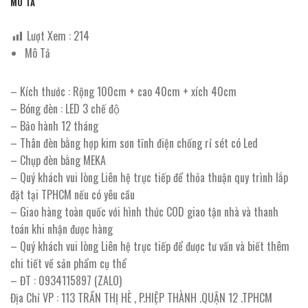
MÔ TẢ
Lượt Xem :
214
Mô Tả
– Kích thước : Rộng 100cm + cao 40cm + xích 40cm
– Bóng đèn : LED 3 chế độ
– Bảo hành 12 tháng
– Thân đèn bằng hợp kim sơn tĩnh điện chống rỉ sét có Led
– Chụp đèn bằng MEKA
– Quý khách vui lòng Liên hệ trực tiếp để thỏa thuận quy trình lắp
đặt tại TPHCM nếu có yêu cầu
– Giao hàng toàn quốc với hình thức COD giao tận nhà và thanh
toán khi nhận được hàng
– Quý khách vui lòng Liên hệ trực tiếp để được tư vấn và biết thêm
chi tiết về sản phẩm cụ thể
– ĐT : 0934115897 (ZALO)
Địa Chỉ VP : 113 TRẦN THỊ HÈ , P.HIỆP THÀNH .QUẬN 12 .TPHCM