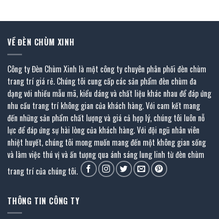
2.980.000 ₫.
4.050.000 ₫.
là:
.
2.025.000 ₫.
VỀ ĐÈN CHÙM XINH
Công ty Đèn Chùm Xinh là một công ty chuyên phân phối đèn chùm
trang trí giá rẻ. Chúng tôi cung cấp các sản phẩm đèn chùm đa
dạng với nhiều mẫu mã, kiểu dáng và chất liệu khác nhau để đáp ứng
nhu cầu trang trí không gian của khách hàng. Với cam kết mang
đến những sản phẩm chất lượng và giá cả hợp lý, chúng tôi luôn nỗ
lực để đáp ứng sự hài lòng của khách hàng. Với đội ngũ nhân viên
nhiệt huyết, chúng tôi mong muốn mang đến một không gian sống
và làm việc thú vị và ấn tượng qua ánh sáng lung linh từ đèn chùm
trang trí của chúng tôi.
THÔNG TIN CÔNG TY