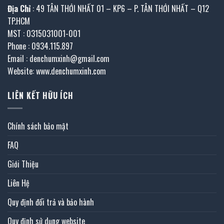
Địa Chỉ
: 49 TÂN THỚI NHẤT 01 – KP6 – P. TÂN THỚI NHẤT – Q12
TP.HCM
MST : 0315031001-001
Phone : 0934.115.897
Email : denchumxinh@gmail.com
Website: www.denchumxinh.com
LIÊN KẾT HỮU ÍCH
Chính sách bảo mật
FAQ
Giới Thiệu
Liên Hệ
Quy định đổi trả và bảo hành
Quy định sử dụng website