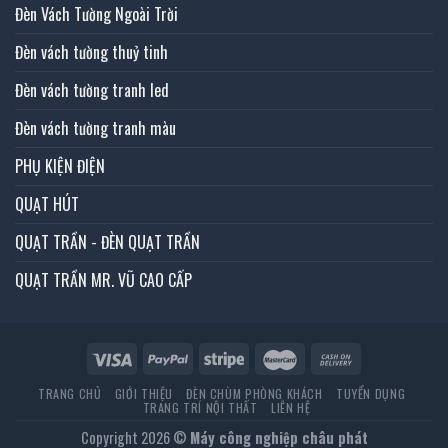
Đèn Vách Tường Ngoài Trời
Đèn vách tường thuỷ tinh
Đèn vách tường tranh led
Đèn vách tường tranh màu
PHỤ KIỆN ĐIỆN
QUẠT HÚT
QUẠT TRẦN - ĐÈN QUẠT TRẦN
QUẠT TRẦN MR. VŨ CAO CẤP
TRANG CHỦ
GIỚI THIỆU
ĐÈN CHÙM PHÒNG KHÁCH
TUYỂN DỤNG
TRANG TRÍ NỘI THẤT
LIÊN HỆ
Copyright 2026 ©
Máy công nghiệp châu phát