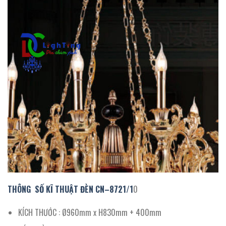
THÔNG SỐ KĨ THUẬT ĐÈN CN
–
8721
/
1
0
KÍCH THƯỚC : Ø960mm x H830mm + 400mm