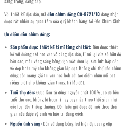
sang trọng, đẳng cấp.
Với thiết kế độc đáo, mã
đèn chùm đồng CĐ-8721/10
đang nhận
được rất nhiều sự quan tâm của quý khách hàng tại Đèn Chùm Xinh.
Ưu điểm đèn chùm đồng:
Sản phẩm được thiết kế tỉ mỉ từng chi tiết:
Đèn được thiết
kế với đường nét hoa văn vô cùng độc đáo, tỉ mỉ lại vừa sở hữu độ
bền cao, màu vàng sáng bóng đẹp mắt đem lại sức hút hấp dẫn,
vẻ đẹp hoàn mỹ cho không gian lắp đặt. Không chỉ thế đèn chùm
đồng còn mang giá trị văn hoá lịch sử, tạo điểm nhấn nổi bật
riêng biệt cho không gian trang trí lắp đặt.
Tuổi thọ đèn:
Được làm từ đồng nguyên chất 100%, có độ bên
tuổi thọ cao, không bị hoen rỉ hay bay màu theo thời gian như
các loại đèn thông thường. Đèn luôn giữ được độ mới theo thời
gian nếu được vệ sinh và bảo trì đúng cách.
Nguồn ánh sáng:
Đèn sử dụng bóng led hiện đại, cung cấp