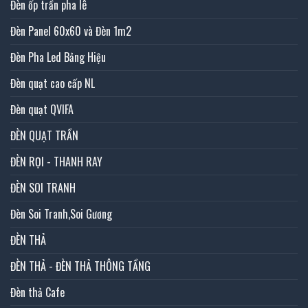
Đèn ốp trần pha lê
Đèn Panel 60x60 và Đèn 1m2
Đèn Pha Led Bảng Hiệu
Đèn quạt cao cấp NL
Đèn quạt QVIFA
ĐÈN QUẠT TRẦN
ĐÈN RỌI - THANH RAY
ĐÈN SOI TRANH
Đèn Soi Tranh,Soi Gương
ĐÈN THẢ
ĐÈN THẢ - ĐÈN THẢ THÔNG TẦNG
Đèn thả Cafe