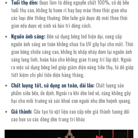
Tuổi thọ đèn:
Được làm từ đồng nguyên chất 100%, có độ bên
tuổi thọ cao, không bị hoen rỉ hay bay màu theo thời gian như
các loại đèn thông thường. Đèn luôn giữ được độ mới theo thời
gian nếu được vệ sinh và bảo trì đúng cách.
Nguồn ánh sáng:
Đèn sử dụng bóng led hiện đại, cung cấp
nguồn ánh sáng an toàn không chưa tia UV gây hại cho mắt. Thời
gian bóng chiếu sáng cao, không bị nhấp nháy đem lại nguồn ánh
sáng lung linh, hoàn hảo cho không gian trang trí lắp đặt. Ngoài
ra việc sử dụng bóng led giúp giảm điện năng tiêu thụ, từ đó giúp
tiết kiệm chi phí tiền điện hàng tháng.
Chất lượng tốt, sử dụng an toàn, dài lâu:
Chất lượng sản
phẩm siêu bền, ổn định. Ngoài ra khi đèn led vỡ, cũng không gây
hại cho môi trường và sức khoẻ con người như đèn huỳnh quang.
Giá thành:
Cấu tạo từ vật liệu cao cấp nên giá thành tương đối
cao hơn so các dòng đèn trang trí khác