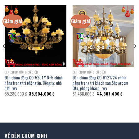
Giảm giá!
Giảm giá!
ĐÈN CHÙM ĐỒNG CỔ ĐIỂN
ĐÈN CHÙM ĐỒNG CỔ ĐIỂN
Đèn chùm đồng CĐ-5201/10+5 chính
Đèn chùm đồng CĐ-9121/24 chính
hãng trang trí phòng ăn, Công ty, nhà
hãng trang trí khách sạn,Showroom
hát…vvv
Oto, phòng khách…vvv
Giá
Giá
Giá
Giá
65.280.000
₫
35.904.000
₫
81.468.000
₫
44.807.400
₫
gốc
hiện
gốc
hiện
là:
tại
là:
tại
65.280.000 ₫.
là:
81.468.000 ₫.
là:
00 ₫.
35.904.000 ₫.
44.807.40
VỀ ĐÈN CHÙM XINH