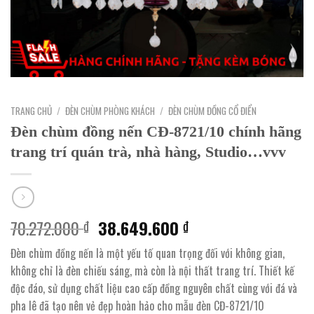
TRANG CHỦ
/
ĐÈN CHÙM PHÒNG KHÁCH
/
ĐÈN CHÙM ĐỒNG CỔ ĐIỂN
Đèn chùm đồng nến CĐ-8721/10 chính hãng
trang trí quán trà, nhà hàng, Studio…vvv
Giá
Giá
70.272.000
38.649.600
₫
₫
gốc
hiện
Đèn chùm đồng nến là một yếu tố quan trọng đối với không gian,
là:
tại
không chỉ là đèn chiếu sáng, mà còn là nội thất trang trí. Thiết kế
70.272.000 ₫.
là:
độc đáo, sử dụng chất liệu cao cấp đồng nguyên chất cùng với đá và
38.649.600 ₫.
pha lê đã tạo nên vẻ đẹp hoàn hảo cho mẫu đèn CĐ-8721/10