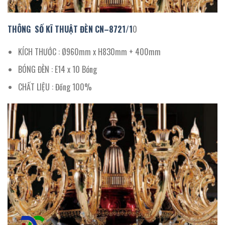
THÔNG SỐ KĨ THUẬT ĐÈN CN
–
8721
/
1
0
KÍCH THƯỚC : Ø960mm x H830mm + 400mm
BÓNG ĐÈN : E14 x 10 Bóng
CHẤT LIỆU : Đồng 100%