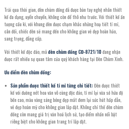
Trải qua thời gian, đèn chùm đồng đã được bàn tay nghệ nhân thiết
kế đa dạng, uyển chuyển, không còn để thô như trước. Với thiết kế ấn
tượng cầu kì, với khung đèn được chạm khắc những hoạ tiết tỉ mỉ,
cân đối, chiếc đèn sẽ mang đến cho không gian vẻ đẹp hoàn hảo,
sang trọng, đẳng cấp.
Với thiết kế độc đáo, mã
đèn chùm đồng CĐ-8721/10
đang nhận
được rất nhiều sự quan tâm của quý khách hàng tại Đèn Chùm Xinh.
Ưu điểm đèn chùm đồng:
Sản phẩm được thiết kế tỉ mỉ từng chi tiết:
Đèn được thiết
kế với đường nét hoa văn vô cùng độc đáo, tỉ mỉ lại vừa sở hữu độ
bền cao, màu vàng sáng bóng đẹp mắt đem lại sức hút hấp dẫn,
vẻ đẹp hoàn mỹ cho không gian lắp đặt. Không chỉ thế đèn chùm
đồng còn mang giá trị văn hoá lịch sử, tạo điểm nhấn nổi bật
riêng biệt cho không gian trang trí lắp đặt.