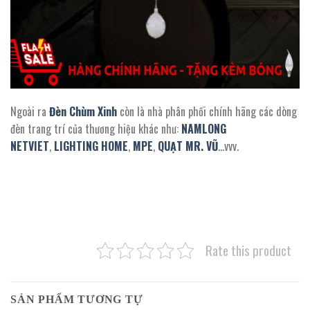
Ngoài ra
Đèn Chùm Xinh
còn là nhà phân phối chính hãng các dòng
đèn trang trí của thương hiệu khác như:
NAMLONG
NETVIET
,
LIGHTING HOME
,
MPE
,
QUẠT MR. VŨ
…vvv.
Rate this product
SẢN PHẨM TƯƠNG TỰ