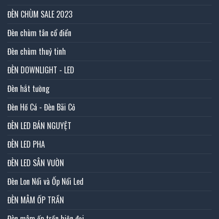
ĐÈN CHÙM SALE 2023
Đèn chùm tân cổ điển
Đèn chùm thuỷ tinh
ĐÈN DOWNLIGHT - LED
Đèn hắt tường
Đèn Hồ Cá - Đèn Bãi Cỏ
ĐÈN LED BÁN NGUYỆT
ĐÈN LED PHA
ĐÈN LED SÂN VƯỜN
Đèn Lon Nổi và Ốp Nổi Led
ĐÈN MÂM ỐP TRẦN
Đèn mâm ốp trần hiện đại