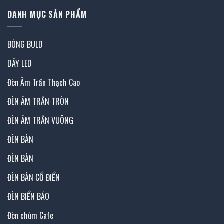
DANH MỤC SẢN PHẨM
BÓNG BULD
DÂY LED
Đèn Âm Trần Thạch Cao
ĐÈN ÂM TRẦN TRÒN
ĐÈN ÂM TRẦN VUÔNG
ĐÈN BÀN
ĐÈN BÀN
ĐÈN BÀN CỔ ĐIỂN
ĐÈN BIỂN BÁO
Đèn chùm Cafe