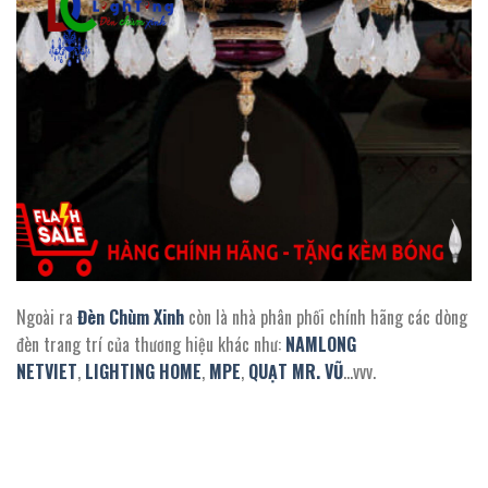
Ngoài ra
Đèn Chùm Xinh
còn là nhà phân phối chính hãng các dòng
đèn trang trí của thương hiệu khác như:
NAMLONG
NETVIET
,
LIGHTING HOME
,
MPE
,
QUẠT MR. VŨ
…vvv.